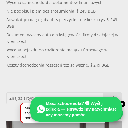
Wycena samochodu dla dokumentów finansowych
Nie podpisuj pism bez zrozumienia. § 249 BGB
Adwokat pomaga, gdy ubezpieczyciel tnie kosztorys. § 249
BGB
Dokument wyceny auta dla księgowości firmy działającej w
Niemczech
Wycena pojazdu do rozliczenia majątku firmowego w
Niemczech
Koszty dochodzenia roszczeń też są ważne. § 249 BGB
Masz szkodę auta? 📷 Wyślij
×
Masz szkodę auta? Wyślij zdjęcia —
zdjęcia — sprawdzimy natychmiast
sprawdzimy natychmiast, czy możemy
czy możemy pomóc
pomóc.