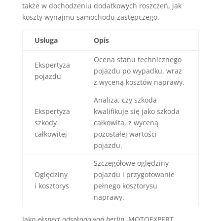
także w dochodzeniu dodatkowych roszczeń, jak
koszty wynajmu samochodu zastępczego.
Usługa
Opis
Ocena stanu technicznego
Ekspertyza
pojazdu po wypadku, wraz
pojazdu
z wyceną kosztów naprawy.
Analiza, czy szkoda
Ekspertyza
kwalifikuje się jako szkoda
szkody
całkowita, z wyceną
całkowitej
pozostałej wartości
pojazdu.
Szczegółowe oględziny
Oględziny
pojazdu i przygotowanie
i kosztorys
pełnego kosztorysu
naprawy.
Jako
ekspert odszkodowań berlin
, MOTOEXPERT