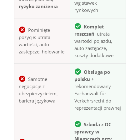
wg stawek
ryzyko zaniżenia
rynkowych
Komplet
Pominięte
roszczeń
: utrata
pozycje: utrata
wartości pojazdu,
wartości, auto
auto zastępcze,
zastępcze, holowanie
koszty dodatkowe
Obsługa po
Samotne
polsku
+
negocjacje z
rekomendowany
ubezpieczycielem,
Fachanwalt für
bariera językowa
Verkehrsrecht do
reprezentacji prawnej
Szkoda z OC
sprawcy w
Niemczech przy