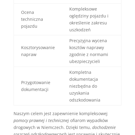
Kompleksowe
Ocena
oględziny pojazdu i
techniczna
określenie zakresu
pojazdu
uszkodzeń
Precyzyjna wycena
Kosztorysowanie
kosztów naprawy
napraw
zgodnie z normami
ubezpieczycieli
Kompletna
dokumentacja
Przygotowanie
niezbędna do
dokumentacji
uzyskania
odszkodowania
Naszym celem jest zapewnienie kompleksowej
pomocy prawnej i technicznej
ofiarom wypadków
drogowych w Niemczech. Dzięki temu,
dochodzenie
roszczeń odszkodowawczych
jest sprawnie i skutecznie.