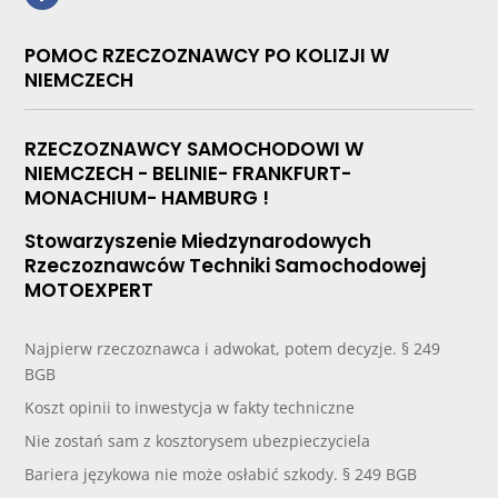
POMOC RZECZOZNAWCY PO KOLIZJI W
NIEMCZECH
RZECZOZNAWCY SAMOCHODOWI W
NIEMCZECH - BELINIE- FRANKFURT-
MONACHIUM- HAMBURG !
Stowarzyszenie Miedzynarodowych
Rzeczoznawców Techniki Samochodowej
MOTOEXPERT
Najpierw rzeczoznawca i adwokat, potem decyzje. § 249
BGB
Koszt opinii to inwestycja w fakty techniczne
Nie zostań sam z kosztorysem ubezpieczyciela
Bariera językowa nie może osłabić szkody. § 249 BGB