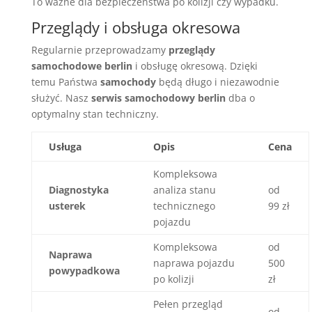
To ważne dla bezpieczeństwa po kolizji czy wypadku.
Przeglądy i obsługa okresowa
Regularnie przeprowadzamy
przeglądy
samochodowe berlin
i obsługę okresową. Dzięki
temu Państwa
samochody
będą długo i niezawodnie
służyć. Nasz
serwis samochodowy berlin
dba o
optymalny stan techniczny.
Usługa
Opis
Cena
Kompleksowa
Diagnostyka
analiza stanu
od
usterek
technicznego
99 zł
pojazdu
Kompleksowa
od
Naprawa
naprawa pojazdu
500
powypadkowa
po kolizji
zł
Pełen przegląd
od