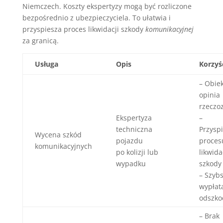
Niemczech. Koszty ekspertyzy mogą być rozliczone
bezpośrednio z ubezpieczyciela. To ułatwia i
przyspiesza proces likwidacji szkody
komunikacyjnej
za granicą.
Usługa
Opis
Korzyś
– Obie
opinia
rzeczo
Ekspertyza
–
techniczna
Przysp
Wycena szkód
pojazdu
proces
komunikacyjnych
po kolizji lub
likwida
wypadku
szkody
– Szyb
wypłat
odszko
– Brak