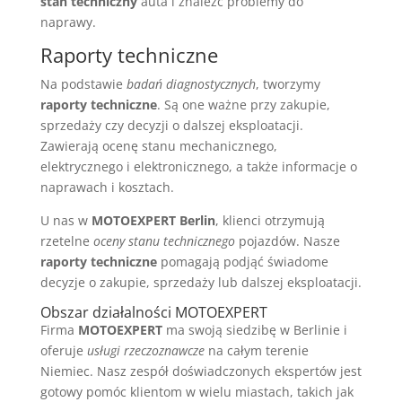
stan techniczny
auta i znaleźć problemy do
naprawy.
Raporty techniczne
Na podstawie
badań diagnostycznych
, tworzymy
raporty techniczne
. Są one ważne przy zakupie,
sprzedaży czy decyzji o dalszej eksploatacji.
Zawierają ocenę stanu mechanicznego,
elektrycznego i elektronicznego, a także informacje o
naprawach i kosztach.
U nas w
MOTOEXPERT Berlin
, klienci otrzymują
rzetelne
oceny stanu technicznego
pojazdów. Nasze
raporty techniczne
pomagają podjąć świadome
decyzje o zakupie, sprzedaży lub dalszej eksploatacji.
Obszar działalności MOTOEXPERT
Firma
MOTOEXPERT
ma swoją siedzibę w Berlinie i
oferuje
usługi rzeczoznawcze
na całym terenie
Niemiec. Nasz zespół doświadczonych ekspertów jest
gotowy pomóc klientom w wielu miastach, takich jak