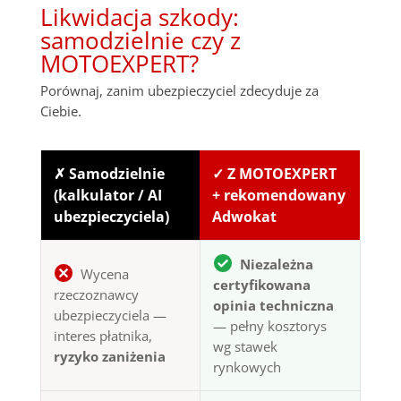
Likwidacja szkody:
samodzielnie czy z
MOTOEXPERT?
Porównaj, zanim ubezpieczyciel zdecyduje za
Ciebie.
✗ Samodzielnie
✓ Z MOTOEXPERT
(kalkulator / AI
+ rekomendowany
ubezpieczyciela)
Adwokat
Niezależna
Wycena
certyfikowana
rzeczoznawcy
opinia techniczna
ubezpieczyciela —
— pełny kosztorys
interes płatnika,
wg stawek
ryzyko zaniżenia
rynkowych