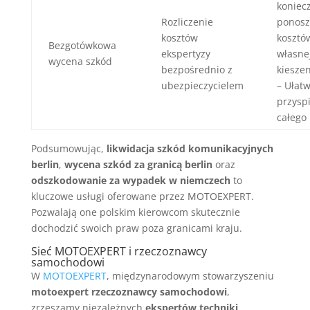
koniec
Rozliczenie
ponosz
kosztów
kosztó
Bezgotówkowa
ekspertyzy
własne
wycena szkód
bezpośrednio z
kieszen
ubezpieczycielem
– Ułatw
przysp
całego
Podsumowując,
likwidacja szkód komunikacyjnych
berlin
,
wycena szkód za granicą berlin
oraz
odszkodowanie za wypadek w niemczech
to
kluczowe usługi oferowane przez MOTOEXPERT.
Pozwalają one polskim kierowcom skutecznie
dochodzić swoich praw poza granicami kraju.
Sieć MOTOEXPERT i rzeczoznawcy
samochodowi
W
MOTOEXPERT
, międzynarodowym stowarzyszeniu
motoexpert rzeczoznawcy samochodowi
,
zrzeszamy niezależnych
ekspertów techniki