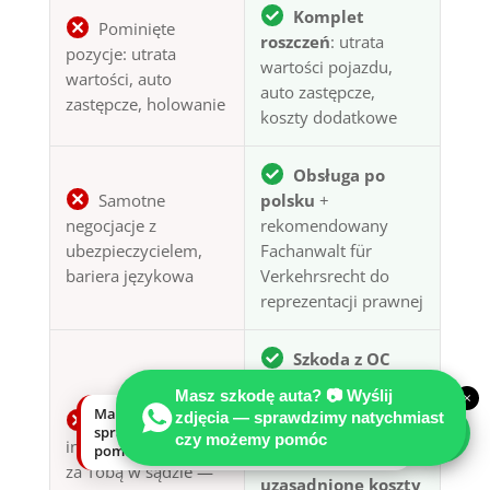
Komplet
Pominięte
roszczeń
: utrata
pozycje: utrata
wartości pojazdu,
wartości, auto
auto zastępcze,
zastępcze, holowanie
koszty dodatkowe
Obsługa po
Samotne
polsku
+
negocjacje z
rekomendowany
ubezpieczycielem,
Fachanwalt für
bariera językowa
Verkehrsrecht do
reprezentacji prawnej
Szkoda z OC
sprawcy w
Masz szkodę auta? 📷 Wyślij
×
Niemczech przy
Masz szkodę auta? Wyślij zdjęcia —
zdjęcia — sprawdzimy natychmiast
Sztuczna
sprawdzimy natychmiast, czy możemy
jednoznacznej
czy możemy pomóc
inteligencja nie stanie
pomóc.
odpowiedzialności:
za Tobą w sądzie —
uzasadnione koszty