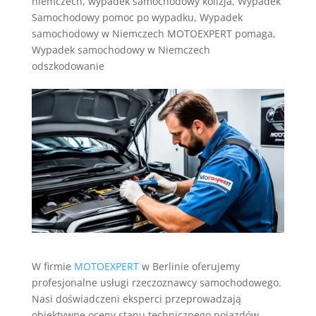
niemczech
,
wypadek samochodowy kolizja
,
Wypadek
Samochodowy pomoc po wypadku
,
Wypadek
samochodowy w Niemczech MOTOEXPERT pomaga
,
Wypadek samochodowy w Niemczech
odszkodowanie
W firmie
MOTOEXPERT
w Berlinie oferujemy
profesjonalne usługi rzeczoznawcy samochodowego.
Nasi doświadczeni eksperci przeprowadzają
obiektywne oceny stanu technicznego pojazdów.