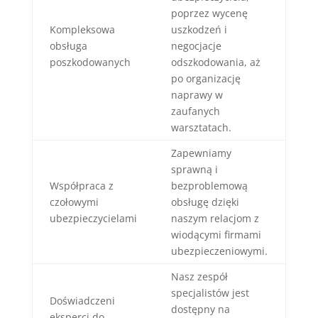
poprzez wycenę
Kompleksowa
uszkodzeń i
obsługa
negocjacje
poszkodowanych
odszkodowania, aż
po organizację
naprawy w
zaufanych
warsztatach.
Zapewniamy
sprawną i
Współpraca z
bezproblemową
czołowymi
obsługę dzięki
ubezpieczycielami
naszym relacjom z
wiodącymi firmami
ubezpieczeniowymi.
Nasz zespół
specjalistów jest
Doświadczeni
dostępny na
eksperci do