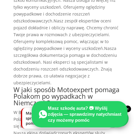
szkód komunikacyjnych. Nasza usługa to więcej niż
tylko wyceny uszkodzeń. Oferujemy oględziny
powypadkowe i dochodzenie roszczeń
odszkodowawczych.Nasz zespół ekspertów oceni
pojazd dokładnie i obliczy naprawę. Chcemy chronić
Twoje prawa w rozmowach z ubezpieczycielami.
Oferujemy kompleksową pomoc, włączając w to
oględziny powypadkowe i wyceny uszkodzeń.Nasza
szczegółowa dokumentacja pomaga w dochodzeniu
odszkodowań. Nasi eksperci są specjalistami w
dochodzeniu roszczeń odszkodowawczych. Znają
dobrze prawa, co ułatwia negocjacje z
ubezpieczycielami.
W jaki sposób Motoexpert pomaga
Polakom po wypadkach w
Niemczech?
Masz szkodę auta? 📷 Wyślij
×
W Berlinie, w firmie MOTOEXPERT, pomagamy
Masz szkodę auta? Wyślij zdjęcia —
zdjęcia — sprawdzimy natychmiast
sprawdzimy natychmiast, czy możemy
Polakom po wypadkach w Niemczech. Specjalizujemy
czy możemy pomóc
pomóc.
się w uzyskiwaniu odszkodowań komunikacyjnych.
Nasza ekipa doświadczonych ekspertów służy