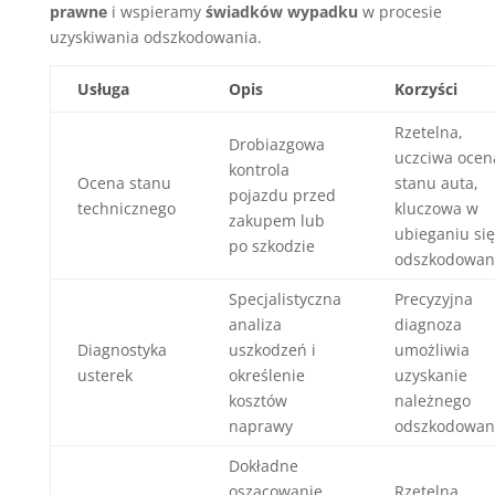
prawne
i wspieramy
świadków wypadku
w procesie
uzyskiwania odszkodowania.
Usługa
Opis
Korzyści
Rzetelna,
Drobiazgowa
uczciwa ocen
kontrola
Ocena stanu
stanu auta,
pojazdu przed
technicznego
kluczowa w
zakupem lub
ubieganiu się
po szkodzie
odszkodowan
Specjalistyczna
Precyzyjna
analiza
diagnoza
Diagnostyka
uszkodzeń i
umożliwia
usterek
określenie
uzyskanie
kosztów
należnego
naprawy
odszkodowan
Dokładne
oszacowanie
Rzetelna