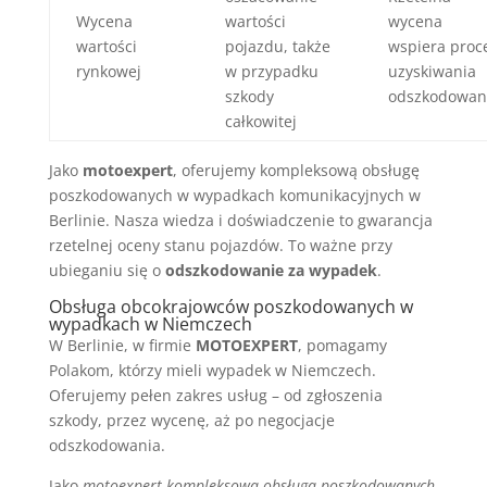
Wycena
wartości
wycena
wartości
pojazdu, także
wspiera proc
rynkowej
w przypadku
uzyskiwania
szkody
odszkodowan
całkowitej
Jako
motoexpert
, oferujemy kompleksową obsługę
poszkodowanych w wypadkach komunikacyjnych w
Berlinie. Nasza wiedza i doświadczenie to gwarancja
rzetelnej oceny stanu pojazdów. To ważne przy
ubieganiu się o
odszkodowanie za wypadek
.
Obsługa obcokrajowców poszkodowanych w
wypadkach w Niemczech
W Berlinie, w firmie
MOTOEXPERT
, pomagamy
Polakom, którzy mieli wypadek w Niemczech.
Oferujemy pełen zakres usług – od zgłoszenia
szkody, przez wycenę, aż po negocjacje
odszkodowania.
Jako
motoexpert kompleksowa obsługa poszkodowanych