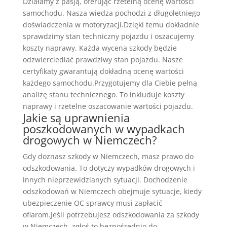
Działamy z pasją, oferując rzetelną ocenę wartości
samochodu. Nasza wiedza pochodzi z długoletniego
doświadczenia w motoryzacji.Dzięki temu dokładnie
sprawdzimy stan techniczny pojazdu i oszacujemy
koszty naprawy. Każda wycena szkody będzie
odzwierciedlać prawdziwy stan pojazdu. Nasze
certyfikaty gwarantują dokładną ocenę wartości
każdego samochodu.Przygotujemy dla Ciebie pełną
analizę stanu technicznego. To inkluduje koszty
naprawy i rzetelne oszacowanie wartości pojazdu.
Jakie są uprawnienia
poszkodowanych w wypadkach
drogowych w Niemczech?
Gdy doznasz szkody w Niemczech, masz prawo do
odszkodowania. To dotyczy wypadków drogowych i
innych nieprzewidzianych sytuacji. Dochodzenie
odszkodowań w Niemczech obejmuje sytuacje, kiedy
ubezpieczenie OC sprawcy musi zapłacić
ofiarom.Jeśli potrzebujesz odszkodowania za szkody
w Niemczech, zgłoś to bezpośrednio do