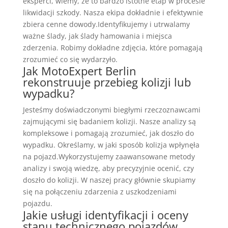
eksperci, wiemy, że to bardzo istotne etap w procesie
likwidacji szkody. Nasza ekipa dokładnie i efektywnie
zbiera cenne dowody.Identyfikujemy i utrwalamy
ważne ślady, jak ślady hamowania i miejsca
zderzenia. Robimy dokładne zdjęcia, które pomagają
zrozumieć co się wydarzyło.
Jak MotoExpert Berlin
rekonstruuje przebieg kolizji lub
wypadku?
Jesteśmy doświadczonymi biegłymi rzeczoznawcami
zajmującymi się badaniem kolizji. Nasze analizy są
kompleksowe i pomagają zrozumieć, jak doszło do
wypadku. Określamy, w jaki sposób kolizja wpłynęła
na pojazd.Wykorzystujemy zaawansowane metody
analizy i swoją wiedzę, aby precyzyjnie ocenić, czy
doszło do kolizji. W naszej pracy głównie skupiamy
się na połączeniu zdarzenia z uszkodzeniami
pojazdu.
Jakie usługi identyfikacji i oceny
stanu technicznego pojazdów