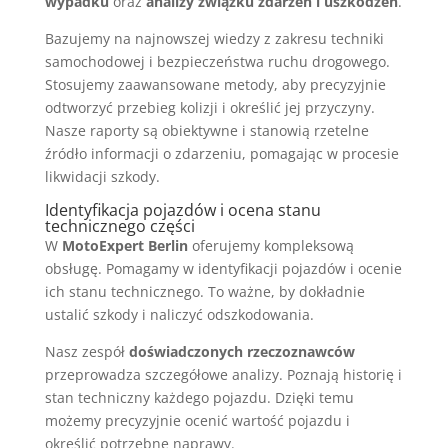
wypadku
oraz
analizy związku zdarzeń i uszkodzeń
.
Bazujemy na najnowszej wiedzy z zakresu techniki
samochodowej i bezpieczeństwa ruchu drogowego.
Stosujemy zaawansowane metody, aby precyzyjnie
odtworzyć przebieg kolizji i określić jej przyczyny.
Nasze raporty są obiektywne i stanowią rzetelne
źródło informacji o zdarzeniu, pomagając w procesie
likwidacji szkody.
Identyfikacja pojazdów i ocena stanu
technicznego części
W
MotoExpert Berlin
oferujemy kompleksową
obsługę. Pomagamy w identyfikacji pojazdów i ocenie
ich stanu technicznego. To ważne, by dokładnie
ustalić szkody i naliczyć odszkodowania.
Nasz zespół
doświadczonych rzeczoznawców
przeprowadza szczegółowe analizy. Poznają historię i
stan techniczny każdego pojazdu. Dzięki temu
możemy precyzyjnie ocenić wartość pojazdu i
określić potrzebne naprawy.