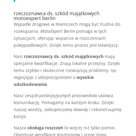
rzeczoznawca ds. szkód majątkowych
motoexpert berlin
Wypadki drogowe w Niemczech mogą być trudne do
rozwiązania.
MotoExpert Berlin
pomaga w tych
sytuacjach, oferując wsparcie w roszczeniach
powypadkowych. Dzięki temu proces jest łatwiejszy.
Nasi
rzeczoznawcy ds. szkód majątkowych
mają
specjalne kwalifikacje. Znają lokalne przepisy. Dzięki
temu szybko i skutecznie rozwiązują problemy, np.
negocjując z ubezpieczycielami
o
wysokie
odszkodowania
.
Nasz zespół
polskojęzycznych pracowników
ułatwia
komunikację. Pomagamy na każdym kroku. Dzięki
naszej wiedzy,
zabezpieczamy dowody
i
rekonstruujemy
kolizje
.
Nasza
obsługa roszczeń
to więcej niż tylko pomoc.
Obejmuje
weryfikację kosztorysów
i
ocenę stanu