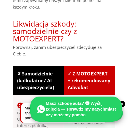
temu zapewniamy naszym klientom pomoc na
każdym kroku.
Likwidacja szkody:
samodzielnie czy z
MOTOEXPERT?
Porównaj, zanim ubezpieczyciel zdecyduje za
Ciebie.
✗ Samodzielnie
✓ Z MOTOEXPERT
(kalkulator / AI
+ rekomendowany
ubezpieczyciela)
Adwokat
Niezależna
Masz szkodę auta? 📷 Wyślij
×
Wycena
Masz szkodę auta? Wyślij zdjęcia —
certyfikowana
zdjęcia — sprawdzimy natychmiast
rzeczoznawcy
sprawdzimy natychmiast, czy możemy
czy możemy pomóc
opinia techniczna
pomóc.
ubezpieczyciela —
— pełny kosztorys
interes płatnika,