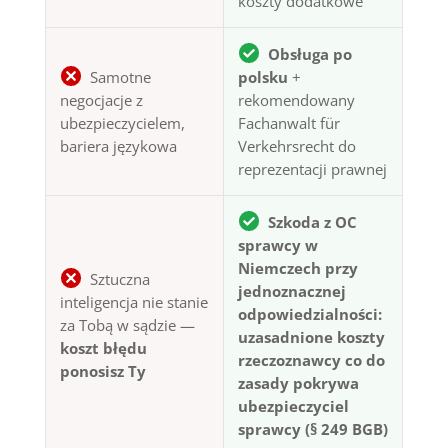
koszty dodatkowe
Obsługa po
Samotne
polsku
+
negocjacje z
rekomendowany
ubezpieczycielem,
Fachanwalt für
bariera językowa
Verkehrsrecht do
reprezentacji prawnej
Szkoda z OC
sprawcy w
Niemczech przy
Sztuczna
jednoznacznej
inteligencja nie stanie
odpowiedzialności:
za Tobą w sądzie —
uzasadnione koszty
koszt błędu
rzeczoznawcy co do
ponosisz Ty
zasady pokrywa
ubezpieczyciel
sprawcy (§ 249 BGB)