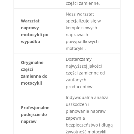
części zamienne.
Nasz warsztat
Warsztat
specjalizuje się w
naprawy
kompleksowych
motocykli po
naprawach
wypadku
powypadkowych
motocykli.
Dostarczamy
Oryginalne
najwyższej jakości
części
części zamienne od
zamienne do
zaufanych
motocykli
producentów.
Indywidualna analiza
uszkodzeń i
Profesjonalne
planowanie napraw
podejście do
zapewnia
napraw
bezpieczeństwo i długą
żywotność motocykli.