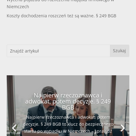
Niemczech
Koszty dochodzenia roszczeń też są ważne. § 249 BGB
Najpierw rzeczoznawca i
adwokat, potem decyzje. § 249
BGB
Najpierw rzeczoznawca i adwokat, potem
decyzje. § 249 BGB to klucz do bezpiecznego
startu po wypadku w Niemczech – sprawdź