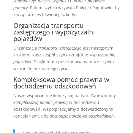
zabezpieczyć miejsce wypadku
i
udzielić pierwszej
pomocy
. Potem szybko wzywają Policję i Pogotowie, by
zacząć proces likwidacji szkody.
Organizacja transportu
zastępczego i wypożyczalni
pojazdów
Organizacja
transportu zastępczego
jest następnym
krokiem. Nasz zespół szybko znajduje
wypożyczalnię
pojazdów
. Dzięki temu poszkodowany może szybko
wrócić do normalnego życia.
Kompleksowa pomoc prawna w
dochodzeniu odszkodowań
Nasze wsparcie nie kończy się na tym. Zapewniamy
kompleksową pomoc prawną
w dochodzeniu
odszkodowań. Współpracujemy z doświadczonymi
kancelariami, aby
dochodzić należnych odszkodowań
.
„Nasi specjaliści działają sprawnie i