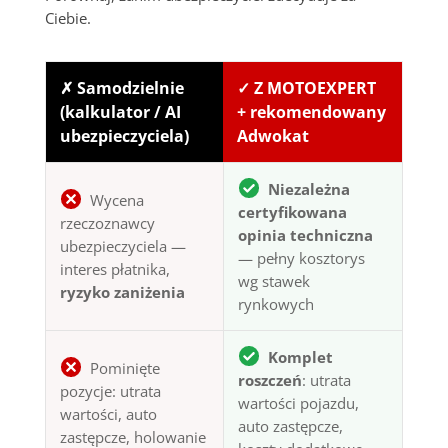
Ciebie.
✗ Samodzielnie
✓ Z MOTOEXPERT
(kalkulator / AI
+ rekomendowany
ubezpieczyciela)
Adwokat
Niezależna
Wycena
certyfikowana
rzeczoznawcy
opinia techniczna
ubezpieczyciela —
— pełny kosztorys
interes płatnika,
wg stawek
ryzyko zaniżenia
rynkowych
Komplet
Pominięte
roszczeń
: utrata
pozycje: utrata
wartości pojazdu,
wartości, auto
auto zastępcze,
zastępcze, holowanie