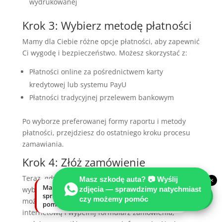
wydrukowanej
Krok 3: Wybierz metodę płatności
Mamy dla Ciebie różne opcje płatności, aby zapewnić
Ci wygodę i bezpieczeństwo. Możesz skorzystać z:
Płatności online za pośrednictwem karty
kredytowej lub systemu PayU
Płatności tradycyjnej przelewem bankowym
Po wyborze preferowanej formy raportu i metody
płatności, przejdziesz do ostatniego kroku procesu
zamawiania.
Krok 4: Złóż zamówienie
Teraz, gdy masz zebrane wszystkie niezbędne dane i
Masz szkodę auta? 📷 Wyślij
×
Masz szkodę auta? Wyślij zdjęcia —
zdjęcia — sprawdzimy natychmiast
wybrałeś formę raportu oraz methodę płatności,
sprawdzimy natychmiast, czy możemy
czy możemy pomóc
możesz złożyć zamówienie. Przejdź na naszą stronę
pomóc.
internetową i wypełnij formularz zamówienia,