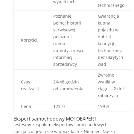
wypadkach
technicznego
Poznanie
Gwarancja
pełnej historii
kupna
serwisowej
pojazdu w
pojazdu i
dobrej
Korzyści
ocena
kondycji
autentyczności
technicznej,
informacji
bez ukrytych
sprzedawcy
wad
Zwrotne
Czas
24-48 godzin
wyniki w
realizacji
od zamówienia
ciągu 1-2 dni
roboczych
Cena
123 zł
199 zł
Ekspert samochodowy MOTOEXPERT
Jesteśmy zespołem ekspertów samochodowych,
specjalizujących się w pojazdach z Niemiec. Nasza