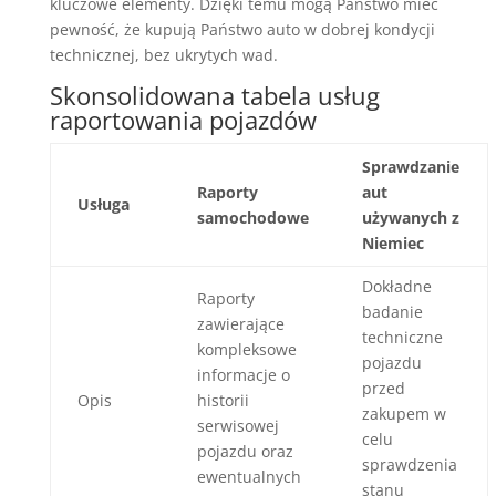
kluczowe elementy. Dzięki temu mogą Państwo mieć
pewność, że kupują Państwo auto w dobrej kondycji
technicznej, bez ukrytych wad.
Skonsolidowana tabela usług
raportowania pojazdów
Sprawdzanie
Raporty
aut
Usługa
samochodowe
używanych z
Niemiec
Dokładne
Raporty
badanie
zawierające
techniczne
kompleksowe
pojazdu
informacje o
przed
Opis
historii
zakupem w
serwisowej
celu
pojazdu oraz
sprawdzenia
ewentualnych
stanu