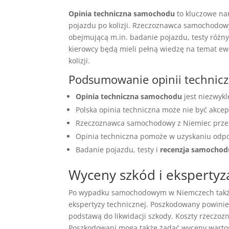
Opinia techniczna samochodu
to kluczowe na
pojazdu po kolizji. Rzeczoznawca samochodow
obejmującą m.in. badanie pojazdu, testy różny
kierowcy będą mieli pełną wiedzę na temat ew
kolizji.
Podsumowanie opinii technic
Opinia techniczna samochodu
jest niezwykl
Polska opinia techniczna może nie być akce
Rzeczoznawca samochodowy z Niemiec przepr
Opinia techniczna pomoże w uzyskaniu odp
Badanie pojazdu, testy i
recenzja samochod
Wyceny szkód i eksperty
Po wypadku samochodowym w Niemczech także 
ekspertyzy technicznej. Poszkodowany powinien
podstawą do likwidacji szkody. Koszty rzeczoz
Poszkodowani mogą także żądać wyceny warto