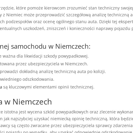
rzędzie, które pomoże kierowcom zrozumieć stan techniczny swoje
y z Niemiec może przeprowadzić szczegółową analizę techniczną a
ch podzespołów oraz ocenę ogólnego stanu auta. Dzięki tej ekspert
entualnych uszkodzeń, zniszczeń i konieczności naprawy pojazdu 
znej samochodu w Niemczech:
e ważna dla likwidacji szkody powypadkowej.
ptowana przez ubezpieczyciela w Niemczech.
owadzi dokładną analizę techniczną auta po kolizji.
owiedniego odszkodowania.
u
są kluczowymi elementami opinii technicznej.
za w Niemczech
istotna jest wycena szkód powypadkowych oraz zlecenie wykona
 jak najszybciej uzyskać niemiecką opinię techniczną, która będzi
nawcy są często zwracane przez ubezpieczyciela sprawcy zdarzenia
ści pojazdu po wypadku, aby uzyskać odpowiednie odszkodowanie