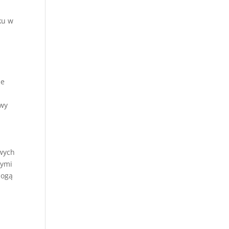
ku w
ie
awy
owych
nymi
mogą