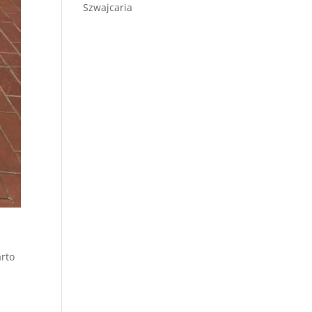
Szwajcaria
arto