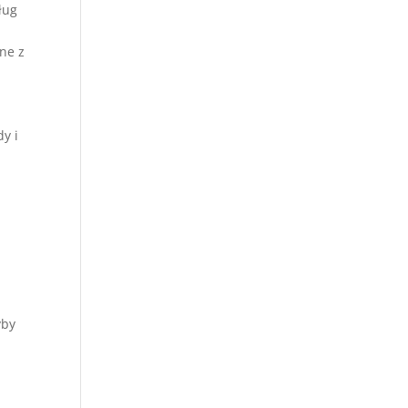
ług
ne z
y i
yby