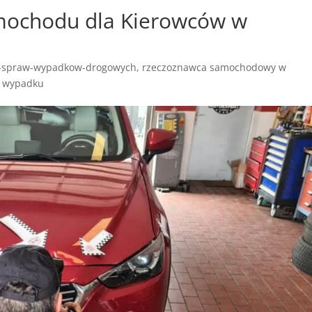
mochodu dla Kierowców w
o-spraw-wypadkow-drogowych
,
rzeczoznawca samochodowy w
 wypadku