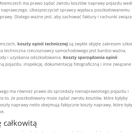
iemczech ma prawo żądać zwrotu kosztów naprawy pojazdu wed
atu naprawczego. Ubezpieczyciel sprawcy wypłaca poszkodowanemu
prawy. Dlatego ważne jest, aby zachować faktury i rachunki związa
iemczech,
koszty opinii technicznej
są zwykle objęte zakresem szkod
nia techniczna rzeczoznawcy samochodowego jest bardzo ważna,
kody i uzyskania odszkodowania.
Koszty sporządzenia opinii
 pojazdu, inspekcję, dokumentację fotograficzną i inne związane
go ma również prawo do sprzedaży nienaprawionego pojazdu i
a to, że poszkodowany może żądać zwrotu kosztów, które byłyby
oszty naprawy netto obejmują faktyczne koszty naprawy, które był
ne.
 całkowitą