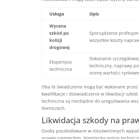
Usługa
Opis
Wycena
szkód po
Sporządzenie profesjon
kolizji
wszystkie koszty napra
drogowej
Dokonanie szczegółowej
Ekspertyza
techniczny, naprawy po
techniczna
ocenę wartości rynkowe
Oba te świadczenia mogą być wykonane przez
kwalifikacje i doświadczenie w likwidacji szk
techniczna są niezbędne do uregulowania w
Niemczech.
Likwidacja szkody na pra
Osoby poszkodowane w niezawinionych wypadk
prawie niemieckim. Niemiecka opinia techniczn