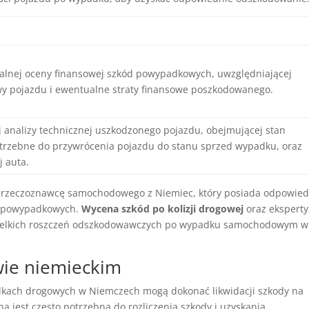
alnej oceny finansowej szkód powypadkowych, uwzględniającej
wy pojazdu i ewentualne straty finansowe poszkodowanego.
 analizy technicznej uszkodzonego pojazdu, obejmującej stan
trzebne do przywrócenia pojazdu do stanu sprzed wypadku, oraz
j auta.
 rzeczoznawcę samochodowego z Niemiec, który posiada odpowied
ód powypadkowych.
Wycena szkód po kolizji drogowej
oraz eksperty
szelkich roszczeń odszkodowawczych po wypadku samochodowym w
wie niemieckim
ach drogowych w Niemczech mogą dokonać likwidacji szkody na
a jest często potrzebna do rozliczenia szkody i uzyskania