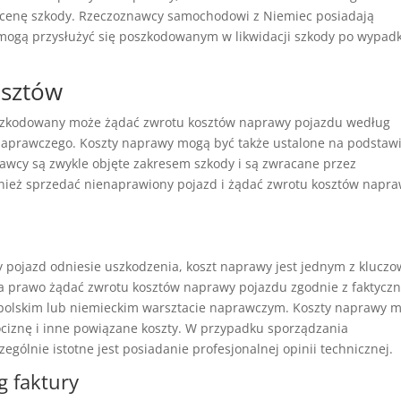
wycenę szkody. Rzeczoznawcy samochodowi z Niemiec posiadają
e mogą przysłużyć się poszkodowanym w likwidacji szkody po wypad
osztów
kodowany może żądać zwrotu kosztów naprawy pojazdu według
 naprawczego. Koszty naprawy mogą być także ustalone na podstaw
znawcy są zwykle objęte zakresem szkody i są zwracane przez
ież sprzedać nienaprawiony pojazd i żądać zwrotu kosztów napr
ojazd odniesie uszkodzenia, koszt naprawy jest jednym z klucz
a prawo żądać zwrotu kosztów naprawy pojazdu zgodnie z faktycz
w polskim lub niemieckim warsztacie naprawczym. Koszty naprawy 
ciznę i inne powiązane koszty. W przypadku sporządzania
ególnie istotne jest posiadanie profesjonalnej opinii technicznej.
 faktury