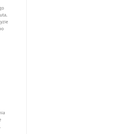
go
uta,
yzie
po
nia
e
.
.