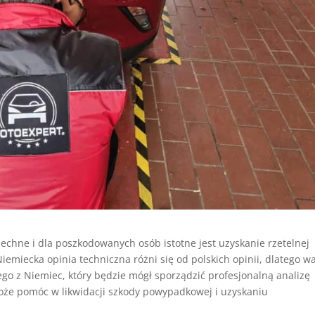
ne i dla poszkodowanych osób istotne jest uzyskanie rzetelnej
iemiecka opinia techniczna różni się od polskich opinii, dlatego w
o z Niemiec, który będzie mógł sporządzić profesjonalną analizę
oże pomóc w likwidacji szkody powypadkowej i uzyskaniu