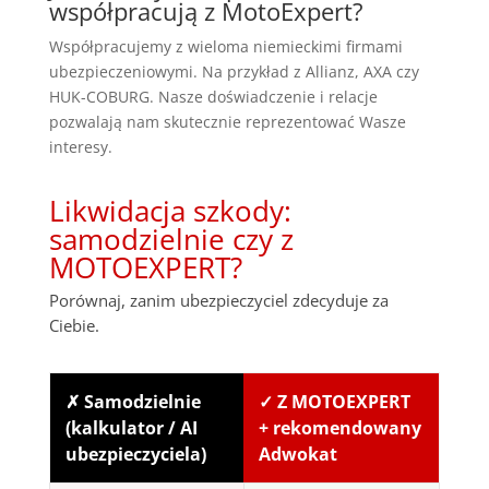
współpracują z MotoExpert?
Współpracujemy z wieloma niemieckimi firmami
ubezpieczeniowymi. Na przykład z Allianz, AXA czy
HUK-COBURG. Nasze doświadczenie i relacje
pozwalają nam skutecznie reprezentować Wasze
interesy.
Likwidacja szkody:
samodzielnie czy z
MOTOEXPERT?
Porównaj, zanim ubezpieczyciel zdecyduje za
Ciebie.
✗ Samodzielnie
✓ Z MOTOEXPERT
(kalkulator / AI
+ rekomendowany
ubezpieczyciela)
Adwokat