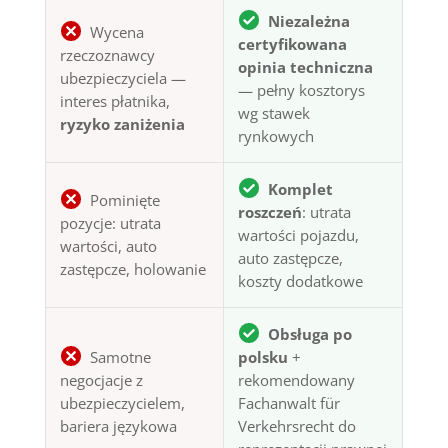
Niezależna
Wycena
certyfikowana
rzeczoznawcy
opinia techniczna
ubezpieczyciela —
— pełny kosztorys
interes płatnika,
wg stawek
ryzyko zaniżenia
rynkowych
Komplet
Pominięte
roszczeń
: utrata
pozycje: utrata
wartości pojazdu,
wartości, auto
auto zastępcze,
zastępcze, holowanie
koszty dodatkowe
Obsługa po
Samotne
polsku
+
negocjacje z
rekomendowany
ubezpieczycielem,
Fachanwalt für
bariera językowa
Verkehrsrecht do