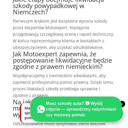
szkody powypadkowej w
Niemczech?
Pierwszym krokiem jest bezpłatna wycena szkody
przez ekspertów Motoexpert. Następnie
przygotowują szczegółową ocenę i raport techniczny.
W końcu reprezentujemy klienta w kontaktach z
ubezpieczycielem, aby uzyskać odszkodowanie.
Jak Motoexpert zapewnia, że
postępowanie likwidacyjne będzie
zgodne z prawem niemieckim?
Współpracujemy z niemieckimi adwokatami, aby
zapewnić profesjonalną pomoc prawną. Dzięki temu
proces likwidacji szkody przebiega sprawnie i
zgodnie z prawem.
Na jakie elementy odszkodowania
Masz szkodę auta? 📷 Wyślij
×
może liczyć poszkodowany po
Masz szkodę auta? Wyślij zdjęcia —
zdjęcia — sprawdzimy natychmiast
wypadku w Niemczech?
sprawdzimy natychmiast, czy możemy
czy możemy pomóc
pomóc.
Odszkodowanie może obejmować zwrot kosztów