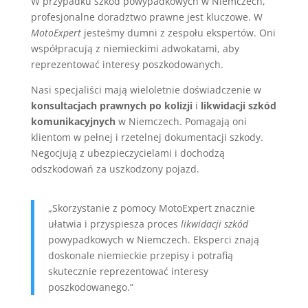
W przypadku szkód powypadkowych w Niemczech,
profesjonalne doradztwo prawne jest kluczowe. W
MotoExpert
jesteśmy dumni z zespołu ekspertów. Oni
współpracują z niemieckimi adwokatami, aby
reprezentować interesy poszkodowanych.
Nasi specjaliści mają wieloletnie doświadczenie w
konsultacjach prawnych po kolizji
i
likwidacji szkód
komunikacyjnych
w Niemczech. Pomagają oni
klientom w pełnej i rzetelnej dokumentacji szkody.
Negocjują z ubezpieczycielami i dochodzą
odszkodowań za uszkodzony pojazd.
„Skorzystanie z pomocy MotoExpert znacznie
ułatwia i przyspiesza proces
likwidacji szkód
powypadkowych w Niemczech. Eksperci znają
doskonale niemieckie przepisy i potrafią
skutecznie reprezentować interesy
poszkodowanego.”