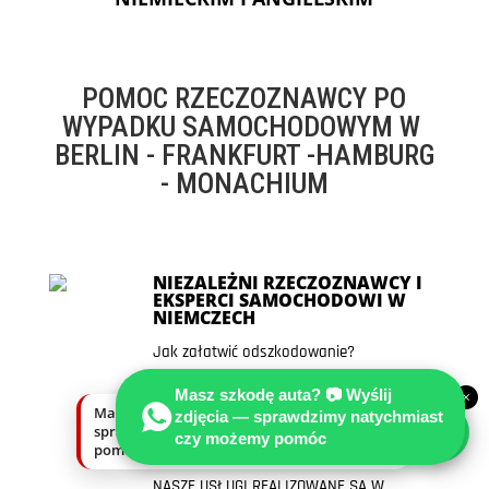
POMOC RZECZOZNAWCY PO
WYPADKU SAMOCHODOWYM W
BERLIN - FRANKFURT -HAMBURG
- MONACHIUM
NIEZALEŻNI RZECZOZNAWCY I
EKSPERCI SAMOCHODOWI W
NIEMCZECH
Jak załatwić odszkodowanie?
Pełne odszkodowanie w EURO w
Masz szkodę auta? 📷 Wyślij
×
Niemczech z OC sprawcy!
Masz szkodę auta? Wyślij zdjęcia —
zdjęcia — sprawdzimy natychmiast
sprawdzimy natychmiast, czy możemy
czy możemy pomóc
pomóc.
DZIĘKI WIELOLETNIEMU DOŚWIADCZENIU
NASZE USŁUGI REALIZOWANE SĄ W