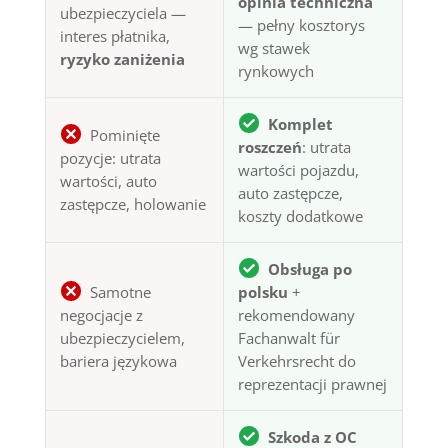
opinia techniczna
ubezpieczyciela —
— pełny kosztorys
interes płatnika,
wg stawek
ryzyko zaniżenia
rynkowych
Komplet
Pominięte
roszczeń
: utrata
pozycje: utrata
wartości pojazdu,
wartości, auto
auto zastępcze,
zastępcze, holowanie
koszty dodatkowe
Obsługa po
Samotne
polsku
+
negocjacje z
rekomendowany
ubezpieczycielem,
Fachanwalt für
bariera językowa
Verkehrsrecht do
reprezentacji prawnej
Szkoda z OC