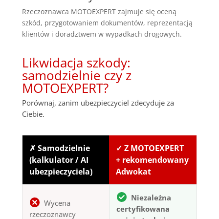
Rzeczoznawca MOTOEXPERT zajmuje się oceną
szkód, przygotowaniem dokumentów, reprezentacją
klientów i doradztwem w wypadkach drogowych.
Likwidacja szkody:
samodzielnie czy z
MOTOEXPERT?
Porównaj, zanim ubezpieczyciel zdecyduje za
Ciebie.
✗ Samodzielnie
✓ Z MOTOEXPERT
(kalkulator / AI
+ rekomendowany
ubezpieczyciela)
Adwokat
Niezależna
Wycena
certyfikowana
rzeczoznawcy