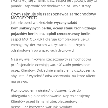
skontaktuj się z nami. Nasz zespół jest gotowy, aby Ci
pomóc i zapewnić odszkodowanie za Twoje straty.
Czym zajmuje się rzeczoznawca samochodowy
MOTOEXPERT?
Jako eksperci w dziedzinie
wyceny szkód
komunikacyjnych berlin
,
oceny stanu technicznego
pojazdów berlin
oraz
opinii rzeczoznawcy berlin
,
zespół MOTOEXPERT oferuje kompleksowe usługi.
Pomagamy kierowcom w uzyskaniu należnych
odszkodowań po wypadkach drogowych.
Nasi wykwalifikowani rzeczoznawcy samochodowi
profesjonalnie oceniają
wartość szkód
poniesione
przez Klientów. Dokładnie analizujemy uszkodzenia,
aby ustalić wysokość odszkodowania, na które Klient
ma prawo.
Przygotowujemy
niezbędną dokumentację
do
ubiegania się o odszkodowanie. Reprezentujemy
Klientów przed firmami ubezpieczeniowymi,
negocjując korzystne warunki wypłaty