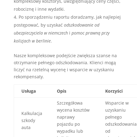
kompleksowy kosztorys, uwzględniający ceny części,
robociznę i inne wydatki.
Po sporządzeniu raportu doradzamy, jak najlepiej
postępować, by uzyskać
odszkodowanie od
ubezpieczyciela w niemczech
i
pomoc prawną przy
kolizjach w berlinie
.
Nasze kompleksowe podejście zwiększa szanse na
otrzymanie pełnego odszkodowania. Klienci mogą
liczyć na rzetelną wycenę i wsparcie w uzyskaniu
rekompensaty.
Usługa
Opis
Korzyści
Szczegółowa
Wsparcie w
wycena kosztów
uzyskaniu
Kalkulacja
naprawy
pełnego
szkody
pojazdu po
odszkodowania
auta
wypadku lub
od