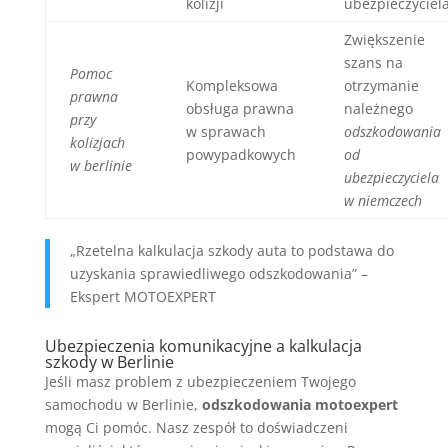
kolizji
ubezpieczyciel
Zwiększenie
szans na
Pomoc
Kompleksowa
otrzymanie
prawna
obsługa prawna
należnego
przy
w sprawach
odszkodowania
kolizjach
powypadkowych
od
w berlinie
ubezpieczyciela
w niemczech
„Rzetelna kalkulacja szkody auta to podstawa do
uzyskania sprawiedliwego odszkodowania” –
Ekspert MOTOEXPERT
Ubezpieczenia komunikacyjne a kalkulacja
szkody w Berlinie
Jeśli masz problem z ubezpieczeniem Twojego
samochodu w Berlinie,
odszkodowania motoexpert
mogą Ci pomóc. Nasz zespół to doświadczeni