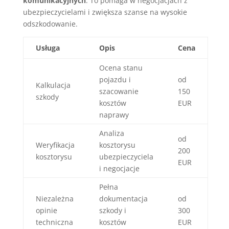
komunikacyjnych
. To pomaga w negocjacjach z
ubezpieczycielami i zwiększa szanse na wysokie
odszkodowanie.
Usługa
Opis
Cena
Ocena stanu
pojazdu i
od
Kalkulacja
szacowanie
150
szkody
kosztów
EUR
naprawy
Analiza
od
Weryfikacja
kosztorysu
200
kosztorysu
ubezpieczyciela
EUR
i negocjacje
Pełna
Niezależna
dokumentacja
od
opinie
szkody i
300
techniczna
kosztów
EUR