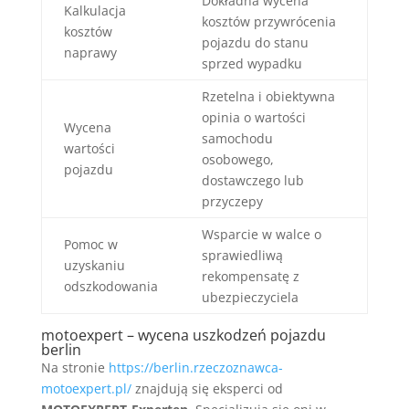
Dokładna wycena
Kalkulacja
kosztów przywrócenia
kosztów
pojazdu do stanu
naprawy
sprzed wypadku
Rzetelna i obiektywna
opinia o wartości
Wycena
samochodu
wartości
osobowego,
pojazdu
dostawczego lub
przyczepy
Wsparcie w walce o
Pomoc w
sprawiedliwą
uzyskaniu
rekompensatę z
odszkodowania
ubezpieczyciela
motoexpert – wycena uszkodzeń pojazdu
berlin
Na stronie
https://berlin.rzeczoznawca-
motoexpert.pl/
znajdują się eksperci od