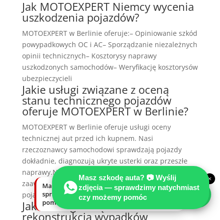
Jak MOTOEXPERT Niemcy wycenia
uszkodzenia pojazdów?
MOTOEXPERT w Berlinie oferuje:– Opiniowanie szkód
powypadkowych OC i AC– Sporządzanie niezależnych
opinii technicznych– Kosztorysy naprawy
uszkodzonych samochodów– Weryfikację kosztorysów
ubezpieczycieli
Jakie usługi związane z oceną
stanu technicznego pojazdów
oferuje MOTOEXPERT w Berlinie?
MOTOEXPERT w Berlinie oferuje usługi oceny
technicznej aut przed ich kupnem. Nasi
rzeczoznawcy samochodowi sprawdzają pojazdy
dokładnie, diagnozują ukryte usterki oraz przeszłe
naprawy.Nasza firma specjalizuje się w diagnostyce
Masz szkodę auta? 📷 Wyślij
×
zaawansowanych uszkodzeń i ocenie wartości
Masz szkodę auta? Wyślij zdjęcia —
zdjęcia — sprawdzimy natychmiast
sprawdzimy natychmiast, czy możemy
pojazdów po wypadkach.
czy możemy pomóc
pomóc.
Jakie usługi związane z
rekonstrukcją wypadków