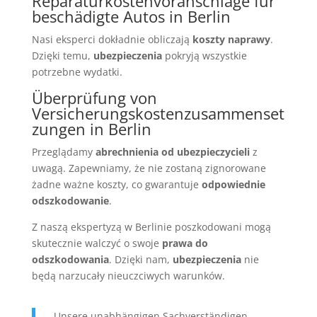
Reparaturkostenvoranschläge für
beschädigte Autos in Berlin
Nasi eksperci dokładnie obliczają
koszty naprawy
.
Dzięki temu,
ubezpieczenia
pokryją wszystkie
potrzebne wydatki.
Überprüfung von
Versicherungskostenzusammenset
zungen in Berlin
Przeglądamy
abrechnienia od ubezpieczycieli
z
uwagą. Zapewniamy, że nie zostaną zignorowane
żadne ważne koszty, co gwarantuje
odpowiednie
odszkodowanie
.
Z naszą ekspertyzą w Berlinie poszkodowani mogą
skutecznie walczyć o swoje
prawa do
odszkodowania
. Dzięki nam,
ubezpieczenia
nie
będą narzucały nieuczciwych warunków.
„Unsere unabhängigen Sachverständigen