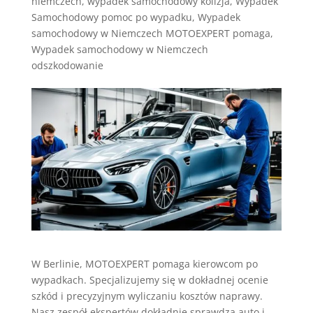
niemczech
,
wypadek samochodowy kolizja
,
Wypadek
Samochodowy pomoc po wypadku
,
Wypadek
samochodowy w Niemczech MOTOEXPERT pomaga
,
Wypadek samochodowy w Niemczech
odszkodowanie
W Berlinie, MOTOEXPERT pomaga kierowcom po
wypadkach. Specjalizujemy się w dokładnej ocenie
szkód i precyzyjnym wyliczaniu kosztów naprawy.
Nasz zespół ekspertów dokładnie sprawdza auto i