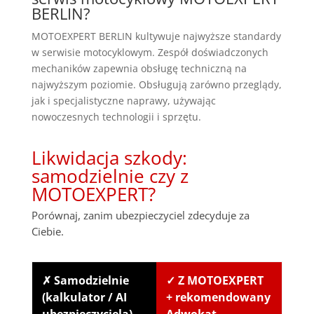
BERLIN?
MOTOEXPERT BERLIN kultywuje najwyższe standardy
w serwisie motocyklowym. Zespół doświadczonych
mechaników zapewnia obsługę techniczną na
najwyższym poziomie. Obsługują zarówno przeglądy,
jak i specjalistyczne naprawy, używając
nowoczesnych technologii i sprzętu.
Likwidacja szkody:
samodzielnie czy z
MOTOEXPERT?
Porównaj, zanim ubezpieczyciel zdecyduje za
Ciebie.
✗ Samodzielnie
✓ Z MOTOEXPERT
(kalkulator / AI
+ rekomendowany