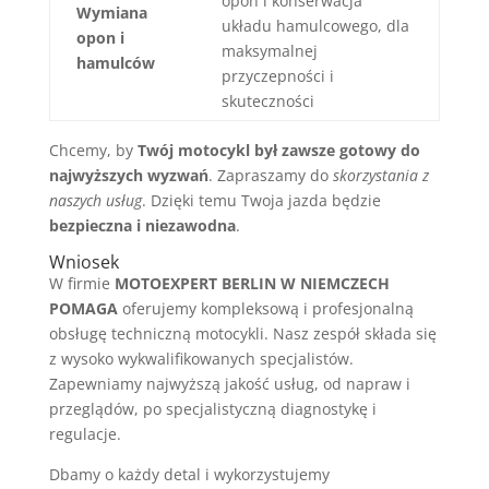
opon i konserwacja
Wymiana
układu hamulcowego, dla
opon i
maksymalnej
hamulców
przyczepności i
skuteczności
Chcemy, by
Twój motocykl był zawsze gotowy do
najwyższych wyzwań
. Zapraszamy do
skorzystania z
naszych usług
. Dzięki temu Twoja jazda będzie
bezpieczna i niezawodna
.
Wniosek
W firmie
MOTOEXPERT BERLIN W NIEMCZECH
POMAGA
oferujemy kompleksową i profesjonalną
obsługę techniczną motocykli. Nasz zespół składa się
z wysoko wykwalifikowanych specjalistów.
Zapewniamy najwyższą jakość usług, od napraw i
przeglądów, po specjalistyczną diagnostykę i
regulacje.
Dbamy o każdy detal i wykorzystujemy