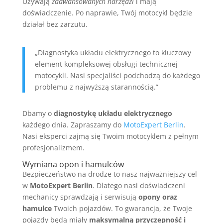
Używają
zaawansowanych narzędzi
i mają
doświadczenie. Po naprawie, Twój motocykl będzie
działał bez zarzutu.
„Diagnostyka układu elektrycznego to kluczowy
element kompleksowej obsługi technicznej
motocykli. Nasi specjaliści podchodzą do każdego
problemu z najwyższą starannością.”
Dbamy o
diagnostykę układu elektrycznego
każdego dnia. Zapraszamy do
MotoExpert Berlin
.
Nasi eksperci zajmą się Twoim motocyklem z pełnym
profesjonalizmem.
Wymiana opon i hamulców
Bezpieczeństwo na drodze to nasz najważniejszy cel
w
MotoExpert Berlin
. Dlatego nasi doświadczeni
mechanicy sprawdzają i serwisują
opony oraz
hamulce
Twoich pojazdów. To gwarancja, że Twoje
pojazdy będą miały
maksymalną przyczepność i