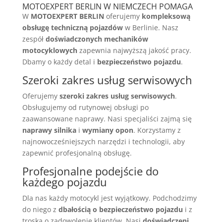
MOTOEXPERT BERLIN W NIEMCZECH POMAGA
W
MOTOEXPERT BERLIN
oferujemy
kompleksową
obsługę techniczną pojazdów
w Berlinie. Nasz
zespół
doświadczonych mechaników
motocyklowych
zapewnia najwyższą jakość pracy.
Dbamy o każdy detal i
bezpieczeństwo pojazdu
.
Szeroki zakres usług serwisowych
Oferujemy
szeroki zakres usług serwisowych
.
Obsługujemy od rutynowej obsługi po
zaawansowane naprawy. Nasi specjaliści zajmą się
naprawy silnika
i
wymiany opon
. Korzystamy z
najnowocześniejszych narzędzi i technologii, aby
zapewnić profesjonalną obsługę.
Profesjonalne podejście do
każdego pojazdu
Dla nas każdy motocykl jest wyjątkowy. Podchodzimy
do niego z
dbałością o bezpieczeństwo pojazdu
i z
troską o zadowolenie klientów. Nasi
doświadczeni