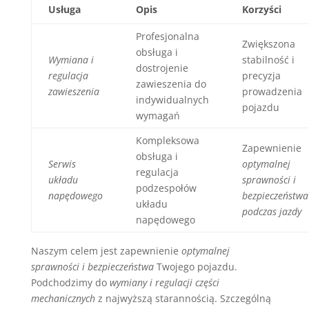
Usługa
Opis
Korzyści
Profesjonalna
Zwiększona
obsługa i
Wymiana i
stabilność i
dostrojenie
regulacja
precyzja
zawieszenia do
zawieszenia
prowadzenia
indywidualnych
pojazdu
wymagań
Kompleksowa
Zapewnienie
obsługa i
Serwis
optymalnej
regulacja
układu
sprawności i
podzespołów
napędowego
bezpieczeństwa
układu
podczas jazdy
napędowego
Naszym celem jest zapewnienie
optymalnej
sprawności i bezpieczeństwa
Twojego pojazdu.
Podchodzimy do
wymiany i regulacji części
mechanicznych
z najwyższą starannością. Szczególną