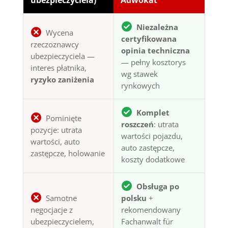
ubezpieczyciela)
Adwokat
Niezależna
Wycena
certyfikowana
rzeczoznawcy
opinia techniczna
ubezpieczyciela —
— pełny kosztorys
interes płatnika,
wg stawek
ryzyko zaniżenia
rynkowych
Komplet
Pominięte
roszczeń
: utrata
pozycje: utrata
wartości pojazdu,
wartości, auto
auto zastępcze,
zastępcze, holowanie
koszty dodatkowe
Obsługa po
Samotne
polsku
+
negocjacje z
rekomendowany
ubezpieczycielem,
Fachanwalt für