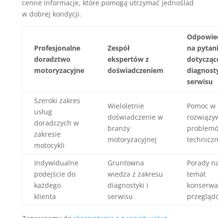
cenne informacje, które pomogą utrzymać jednoślad
w dobrej kondycji.
Odpowie
Profesjonalne
Zespół
na pytan
doradztwo
ekspertów z
dotycząc
motoryzacyjne
doświadczeniem
diagnosty
serwisu
Szeroki zakres
Wieloletnie
Pomoc w
usług
doświadczenie w
rozwiązy
doradczych w
branży
problem
zakresie
motoryzacyjnej
technicz
motocykli
Indywidualne
Gruntowna
Porady n
podejście do
wiedza z zakresu
temat
każdego
diagnostyki i
konserwac
klienta
serwisu
przegląd