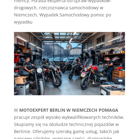
niemcy
,
Porada-eksperta-do-spraw-wypadkow-
drogowych
,
rzeczoznawca samochodowy w
Niemczech
,
Wypadek Samochodowy pomoc po
wypadku
W
MOTOEXPERT BERLIN W NIEMCZECH POMAGA
pracuje zespół wysoko wykwalifikowanych techników.
Skupiamy się na obsłudze technicznej pojazdów w
Berlinie. Oferujemy szeroką gamę usług, takich jak
naprawy silników, wymianę części, diagnostykę