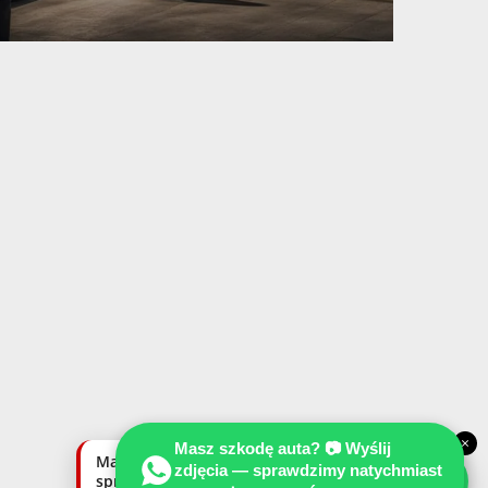
×
Masz szkodę auta? 📷 Wyślij
Masz szkodę auta? Wyślij zdjęcia —
zdjęcia — sprawdzimy natychmiast
sprawdzimy natychmiast, czy możemy