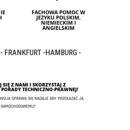
IE
FACHOWA POMOC W
H
JEZYKU POLSKIM,
NIEMIECKIM I
ANGIELSKIM
 FRANKFURT -HAMBURG -
 SIĘ Z NAMI I SKORZYSTAJ Z
J PORADY TECHNICZNO-PRAWNEJ!
 TWOJA SPRAWA SIĘ NADAJE ABY PRZEKAZAĆ JĄ
 SAMOCHODOWEMU?