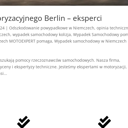
ryzacyjnego Berlin – eksperci
024
|
Odszkodowanie powypadkowe w Niemczech
,
opinia technicz
czech
,
wypadek samochodowy kolizja
,
Wypadek Samochodowy po
zech MOTOEXPERT pomaga
,
Wypadek samochodowy w Niemczech
ęsto szukają pomocy rzeczoznawców samochodowych. Nasza firma,
yceny i ekspertyzy techniczne. Jesteśmy ekspertami w motoryzacji,
i...

