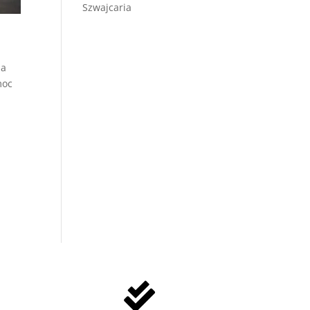
Szwajcaria
na
moc
