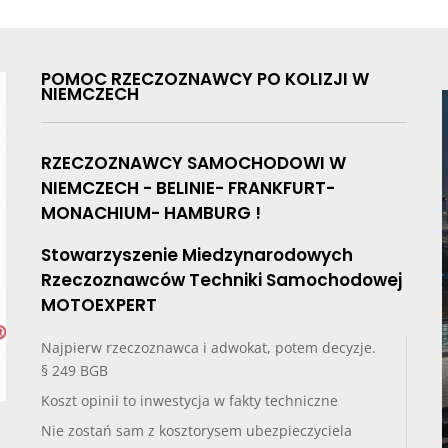
POMOC RZECZOZNAWCY PO KOLIZJI W
NIEMCZECH
RZECZOZNAWCY SAMOCHODOWI W
NIEMCZECH - BELINIE- FRANKFURT-
MONACHIUM- HAMBURG !
Stowarzyszenie Miedzynarodowych
Rzeczoznawców Techniki Samochodowej
MOTOEXPERT
Najpierw rzeczoznawca i adwokat, potem decyzje.
§ 249 BGB
Koszt opinii to inwestycja w fakty techniczne
Nie zostań sam z kosztorysem ubezpieczyciela