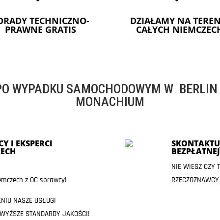
ORADY TECHNICZNO-
DZIAŁAMY NA TEREN
PRAWNE GRATIS
CAŁYCH NIEMCZEC
O WYPADKU SAMOCHODOWYM W BERLIN -
MONACHIUM
Y I EKSPERCI
SKONTAKTUJ
ECH
BEZPŁATNE
NIE WIESZ CZY
mczech z OC sprawcy!
RZECZOZNAWCY
ENIU NASZE USŁUGI
JWYŻSZE STANDARDY JAKOŚCI!