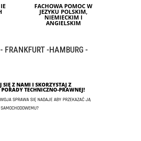
IE
FACHOWA POMOC W
H
JEZYKU POLSKIM,
NIEMIECKIM I
ANGIELSKIM
 FRANKFURT -HAMBURG -
 SIĘ Z NAMI I SKORZYSTAJ Z
J PORADY TECHNICZNO-PRAWNEJ!
 TWOJA SPRAWA SIĘ NADAJE ABY PRZEKAZAĆ JĄ
 SAMOCHODOWEMU?