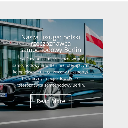
Nasza usługa: polski
rzeczoznawca
samochodowy Berlin
Jesteśmy polskimi rzeczoznawcami
samochodowymi w Berlinie, oferującymi
kompleksowe usługi wyceny i ekspertyz
technicznych pojazdów. Polski
rzeczoznawca samochodowy Berlin.
Read More