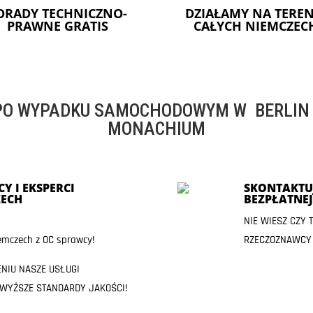
ORADY TECHNICZNO-
DZIAŁAMY NA TEREN
PRAWNE GRATIS
CAŁYCH NIEMCZEC
O WYPADKU SAMOCHODOWYM W BERLIN -
MONACHIUM
Y I EKSPERCI
SKONTAKTUJ
ECH
BEZPŁATNE
NIE WIESZ CZY
mczech z OC sprawcy!
RZECZOZNAWCY
ENIU NASZE USŁUGI
JWYŻSZE STANDARDY JAKOŚCI!