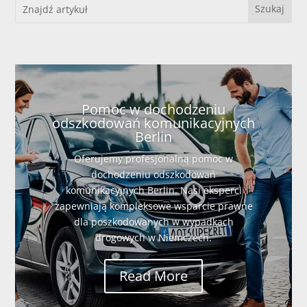
Pomoc w dochodzeniu
odszkodowań komunikacyjnych
Berlin
Oferujemy profesjonalną pomoc w
dochodzeniu odszkodowań
komunikacyjnych Berlin. Nasi eksperci
zapewniają kompleksowe wsparcie prawne
dla poszkodowanych w wypadkach
drogowych w Niemczech.
Read More