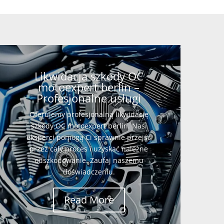
Likwidacja szkody OC
motoexpert berlin –
Profesjonalne usługi
Oferujemy profesjonalną likwidację
szkody OC motoexpert berlin. Nasi
eksperci pomogą Ci sprawnie przejść
przez cały proces i uzyskać należne
odszkodowanie. Zaufaj naszemu
doświadczeniu.
Read More