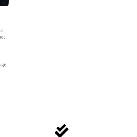
i
na
moc
ugę
