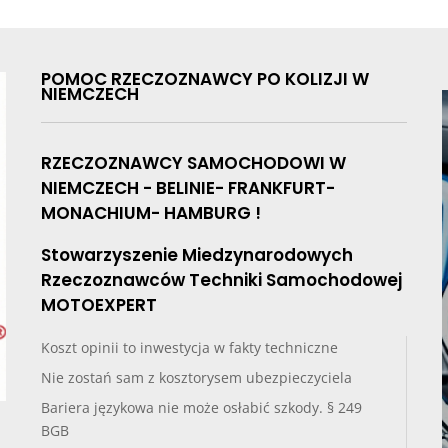
POMOC RZECZOZNAWCY PO KOLIZJI W
NIEMCZECH
RZECZOZNAWCY SAMOCHODOWI W
NIEMCZECH - BELINIE- FRANKFURT-
MONACHIUM- HAMBURG !
Stowarzyszenie Miedzynarodowych
Rzeczoznawców Techniki Samochodowej
MOTOEXPERT
Koszt opinii to inwestycja w fakty techniczne
Nie zostań sam z kosztorysem ubezpieczyciela
Bariera językowa nie może osłabić szkody. § 249
BGB