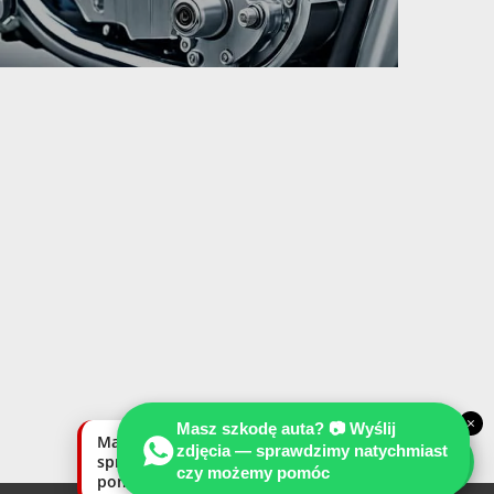
×
Masz szkodę auta? 📷 Wyślij
Masz szkodę auta? Wyślij zdjęcia —
zdjęcia — sprawdzimy natychmiast
sprawdzimy natychmiast, czy możemy
czy możemy pomóc
pomóc.