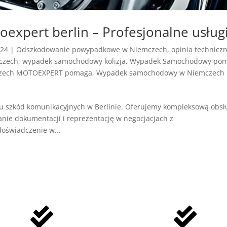
expert berlin – Profesjonalne usług
024
|
Odszkodowanie powypadkowe w Niemczech
,
opinia technicz
czech
,
wypadek samochodowy kolizja
,
Wypadek Samochodowy po
zech MOTOEXPERT pomaga
,
Wypadek samochodowy w Niemczech
u szkód komunikacyjnych w Berlinie. Oferujemy kompleksową obsł
anie dokumentacji i reprezentację w negocjacjach z
doświadczenie w...

