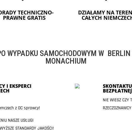
ORADY TECHNICZNO-
DZIAŁAMY NA TEREN
PRAWNE GRATIS
CAŁYCH NIEMCZEC
O WYPADKU SAMOCHODOWYM W BERLIN -
MONACHIUM
Y I EKSPERCI
SKONTAKTUJ
ECH
BEZPŁATNE
NIE WIESZ CZY
mczech z OC sprawcy!
RZECZOZNAWCY
ENIU NASZE USŁUGI
JWYŻSZE STANDARDY JAKOŚCI!