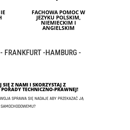
IE
FACHOWA POMOC W
H
JEZYKU POLSKIM,
NIEMIECKIM I
ANGIELSKIM
 FRANKFURT -HAMBURG -
 SIĘ Z NAMI I SKORZYSTAJ Z
J PORADY TECHNICZNO-PRAWNEJ!
 TWOJA SPRAWA SIĘ NADAJE ABY PRZEKAZAĆ JĄ
 SAMOCHODOWEMU?