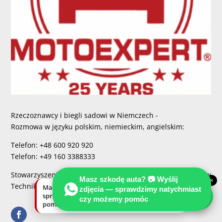
Rzeczoznawcy i biegli sadowi w Niemczech -
Rozmowa w języku polskim, niemieckim, angielskim:
Telefon: +48 600 920 920
Telefon: +49 160 3388333
Stowarzyszenie Miedzynarodowych Rzeczoznawców
Masz szkodę auta? 📷 Wyślij
×
Techniki Samochodowej MOTOEXPERT
Masz szkodę auta? Wyślij zdjęcia —
zdjęcia — sprawdzimy natychmiast
sprawdzimy natychmiast, czy możemy
czy możemy pomóc
pomóc.