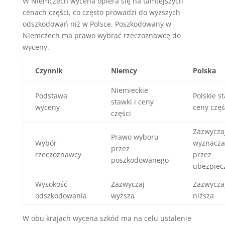
W Niemczech wycena opiera się na tamtejszych
cenach części, co często prowadzi do wyższych
odszkodowań niż w Polsce. Poszkodowany w
Niemczech ma prawo wybrać rzeczoznawcę do
wyceny.
Czynnik
Niemcy
Polska
Niemieckie
Podstawa
Polskie st
stawki i ceny
wyceny
ceny częś
części
Zazwycza
Prawo wyboru
Wybór
wyznacza
przez
rzeczoznawcy
przez
poszkodowanego
ubezpiecz
Wysokość
Zazwyczaj
Zazwycza
odszkodowania
wyższa
niższa
W obu krajach wycena szkód ma na celu ustalenie