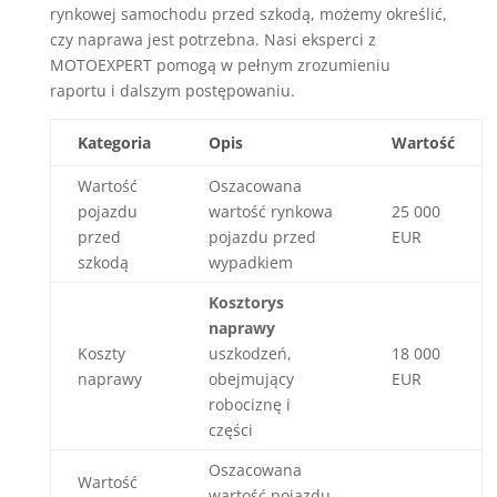
rynkowej samochodu przed szkodą, możemy określić,
czy naprawa jest potrzebna. Nasi eksperci z
MOTOEXPERT pomogą w pełnym zrozumieniu
raportu i dalszym postępowaniu.
Kategoria
Opis
Wartość
Wartość
Oszacowana
pojazdu
wartość rynkowa
25 000
przed
pojazdu przed
EUR
szkodą
wypadkiem
Kosztorys
naprawy
Koszty
uszkodzeń,
18 000
naprawy
obejmujący
EUR
robociznę i
części
Oszacowana
Wartość
wartość pojazdu