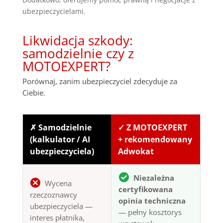
ubezpieczycielami.
Likwidacja szkody:
samodzielnie czy z
MOTOEXPERT?
Porównaj, zanim ubezpieczyciel zdecyduje za
Ciebie.
✗ Samodzielnie
✓ Z MOTOEXPERT
(kalkulator / AI
+ rekomendowany
ubezpieczyciela)
Adwokat
Niezależna
Wycena
certyfikowana
rzeczoznawcy
opinia techniczna
ubezpieczyciela —
— pełny kosztorys
interes płatnika,