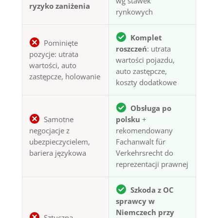
wg stawek
ryzyko zaniżenia
rynkowych
Komplet
Pominięte
roszczeń
: utrata
pozycje: utrata
wartości pojazdu,
wartości, auto
auto zastępcze,
zastępcze, holowanie
koszty dodatkowe
Obsługa po
Samotne
polsku
+
negocjacje z
rekomendowany
ubezpieczycielem,
Fachanwalt für
bariera językowa
Verkehrsrecht do
reprezentacji prawnej
Szkoda z OC
sprawcy w
Niemczech przy
Sztuczna