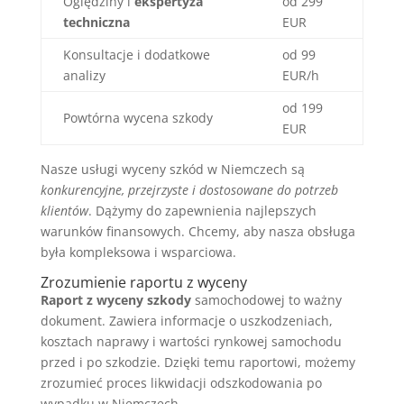
Oględziny i
ekspertyza
od 299
techniczna
EUR
Konsultacje i dodatkowe
od 99
analizy
EUR/h
od 199
Powtórna wycena szkody
EUR
Nasze usługi wyceny szkód w Niemczech są
konkurencyjne, przejrzyste i dostosowane do potrzeb
klientów
. Dążymy do zapewnienia najlepszych
warunków finansowych. Chcemy, aby nasza obsługa
była kompleksowa i wsparciowa.
Zrozumienie raportu z wyceny
Raport z wyceny szkody
samochodowej to ważny
dokument. Zawiera informacje o uszkodzeniach,
kosztach naprawy i wartości rynkowej samochodu
przed i po szkodzie. Dzięki temu raportowi, możemy
zrozumieć proces likwidacji odszkodowania po
wypadku w Niemczech.