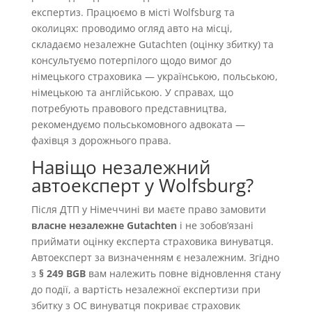
експертиз. Працюємо в місті Wolfsburg та
околицях: проводимо огляд авто на місці,
складаємо незалежне Gutachten (оцінку збитку) та
консультуємо потерпілого щодо вимог до
німецького страховика — українською, польською,
німецькою та англійською. У справах, що
потребують правового представництва,
рекомендуємо польськомовного адвоката —
фахівця з дорожнього права.
Навіщо незалежний
автоексперт у Wolfsburg?
Після ДТП у Німеччині ви маєте право замовити
власне незалежне Gutachten
і не зобовʼязані
приймати оцінку експерта страховика винуватця.
Автоексперт за визначенням є незалежним. Згідно
з
§ 249 BGB
вам належить повне відновлення стану
до події, а вартість незалежної експертизи при
збитку з OC винуватця покриває страховик