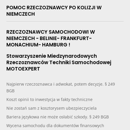
POMOC RZECZOZNAWCY PO KOLIZJI W
NIEMCZECH
RZECZOZNAWCY SAMOCHODOWI W
NIEMCZECH - BELINIE- FRANKFURT-
MONACHIUM- HAMBURG !
Stowarzyszenie Miedzynarodowych
Rzeczoznawców Techniki Samochodowej
MOTOEXPERT
Najpierw rzeczoznawca i adwokat, potem decyzje. § 249
BGB
Koszt opinii to inwestycja w fakty techniczne
Nie zostań sam z kosztorysem ubezpieczyciela
Bariera językowa nie może osłabić szkody. § 249 BGB
Wycena samochodu dla dokumentów finansowych