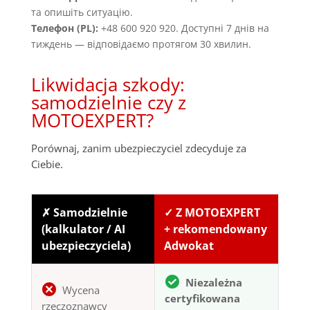
та опишіть ситуацію.
Телефон (PL):
+48 600 920 920. Доступні 7 днів на
тиждень — відповідаємо протягом 30 хвилин.
Likwidacja szkody:
samodzielnie czy z
MOTOEXPERT?
Porównaj, zanim ubezpieczyciel zdecyduje za
Ciebie.
✗ Samodzielnie
✓ Z MOTOEXPERT
(kalkulator / AI
+ rekomendowany
ubezpieczyciela)
Adwokat
Niezależna
Wycena
certyfikowana
rzeczoznawcy