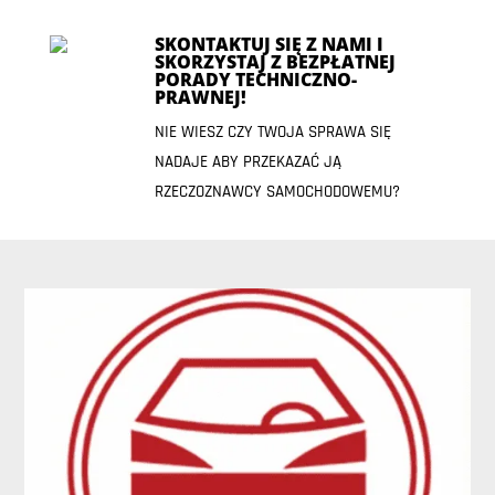
SKONTAKTUJ SIĘ Z NAMI I
SKORZYSTAJ Z BEZPŁATNEJ
PORADY TECHNICZNO-
PRAWNEJ!
NIE WIESZ CZY TWOJA SPRAWA SIĘ
NADAJE ABY PRZEKAZAĆ JĄ
RZECZOZNAWCY SAMOCHODOWEMU?