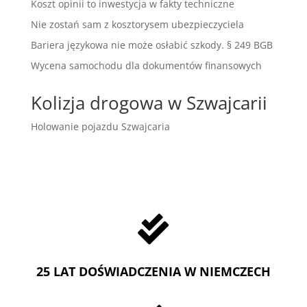
Koszt opinii to inwestycja w fakty techniczne
Nie zostań sam z kosztorysem ubezpieczyciela
Bariera językowa nie może osłabić szkody. § 249 BGB
Wycena samochodu dla dokumentów finansowych
Kolizja drogowa w Szwajcarii
Holowanie pojazdu Szwajcaria

25 LAT DOŚWIADCZENIA W NIEMCZECH