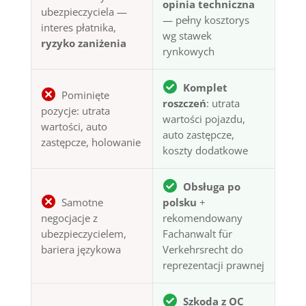
opinia techniczna
ubezpieczyciela —
— pełny kosztorys
interes płatnika,
wg stawek
ryzyko zaniżenia
rynkowych
Komplet
Pominięte
roszczeń
: utrata
pozycje: utrata
wartości pojazdu,
wartości, auto
auto zastępcze,
zastępcze, holowanie
koszty dodatkowe
Obsługa po
Samotne
polsku
+
negocjacje z
rekomendowany
ubezpieczycielem,
Fachanwalt für
bariera językowa
Verkehrsrecht do
reprezentacji prawnej
Szkoda z OC