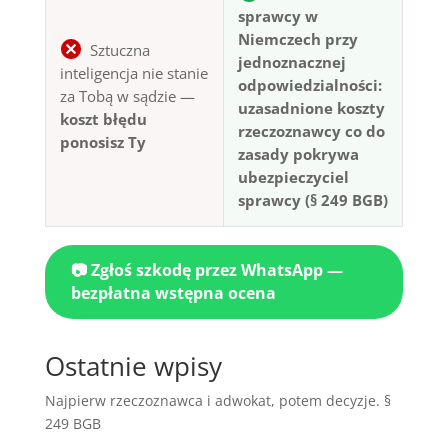
sprawcy w
Niemczech przy
Sztuczna
jednoznacznej
inteligencja nie stanie
odpowiedzialności:
za Tobą w sądzie —
uzasadnione koszty
koszt błędu
rzeczoznawcy co do
ponosisz Ty
zasady pokrywa
ubezpieczyciel
sprawcy (§ 249 BGB)
📷 Zgłoś szkodę przez WhatsApp —
bezpłatna wstępna ocena
Ostatnie wpisy
Najpierw rzeczoznawca i adwokat, potem decyzje. §
249 BGB