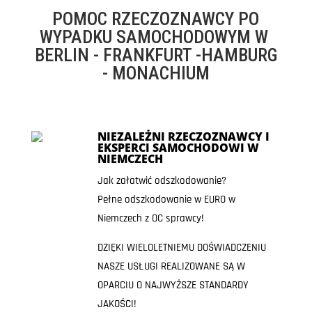
POMOC RZECZOZNAWCY PO
WYPADKU SAMOCHODOWYM W
BERLIN - FRANKFURT -HAMBURG
- MONACHIUM
NIEZALEŻNI RZECZOZNAWCY I
EKSPERCI SAMOCHODOWI W
NIEMCZECH
Jak załatwić odszkodowanie?
Pełne odszkodowanie w EURO w
Niemczech z OC sprawcy!
DZIĘKI WIELOLETNIEMU DOŚWIADCZENIU
NASZE USŁUGI REALIZOWANE SĄ W
OPARCIU O NAJWYŻSZE STANDARDY
JAKOŚCI!