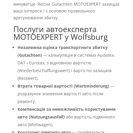
винуватця. Якісне Gutachten MOTOEXPERT захищає
ваші інтереси і є основою правильного
врегулювання збитку.
Послуги автоексперта
MOTOEXPERT у Wolfsburg
Незалежна оцінка транспортного збитку
(Gutachten)
— калькуляція в системах Audatex,
DAT і Eurotax, з відновною вартістю
(Wiederbeschaffungswert) і вартістю залишків
(Restwert).
Втрата товарної вартості (Wertminderung)
—
розрахунок зниження вартості авто після
ремонту.
Компенсація за неможливість користування
авто (Nutzungsausfall)
або вартість підмінного
авто (Mietwagen).
Кошторис ремонту авто
— приймається