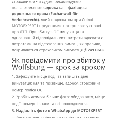
страховиком чи судом, рекомендуємо
польськомовного
адвоката — фахівця з
дорожнього права (Fachanwalt für
Verkehrsrecht)
, який є адвокатом при Спілці
MOTOEXPERT і представляє потерпілого у справі
про ДТП. При збитку з OC винуватця та
однозначній відповідальності витрати адвоката є
витратами на відстоювання вимог і, як правило,
покриваються страховиком винуватця (
§ 249 BGB
).
Як повідомити про збиток у
Wolfsburg — крок за кроком
Зафіксуйте місце події та запишіть дані
винуватця: імʼя та прізвище, адресу, страховика і
номер поліса OC.
Зробіть якомога більше фото: обидва авто, місце
події, номерні знаки та всі пошкодження.
Надішліть фото в WhatsApp до MOTOEXPERT
— безкоштовно оцінимо ситуацію та підкажемо