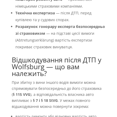
німецькими страховими компаніями.
Технічна експертиза
— після ДТП, перед
купівлею та у судових спорах.
Розрахунок гонорару експерта безпосередньо
зі страховиком
— на підставі цесії вимоги
(Abtretungserklärung) вартість експертизи
покриває страховик винуватця.
Відшкодування після ДТП у
Wolfsburg — що вам
належить?
При збитку з вини іншого водія вимоги можна
спрямовувати безпосередньо до його страховика
(
§ 115 VVG
), а відповідальність власника авто
випливає з
§ 7 і § 18 StVG
. У межах повного
відшкодування можна повернути зокрема:
вартість ремонту або відновну вартість авто