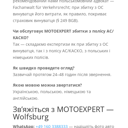
рекомендований нами польськомовний адвокат —
Fachanwalt für Verkehrsrecht; при збитку з OC
винуватця його витрати, як правило, покриває
страховик винуватця (§ 249 BGB).
Чи обслуговує MOTOEXPERT збитки з полісу AC/
КАСКО?
Так — складаємо експертизи як при збитку з OC
винуватця, так і з полісу AC/КАСКО, з польських і
німецьких полісів.
Як швидко проведете огляд?
Зазвичай протягом 24–48 годин після звернення.
Якою мовою можна звертатися?
Українською, польською, німецькою та
англійською.
Звʼяжіться з MOTOEXPERT —
Wolfsburg
WhatsApp:
+49 160 3388333
— надішліть фото авто