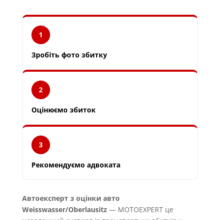
1
Зробіть фото збитку
2
Оцінюємо збиток
3
Рекомендуємо адвоката
Автоексперт з оцінки авто
Weisswasser/Oberlausitz
— MOTOEXPERT це