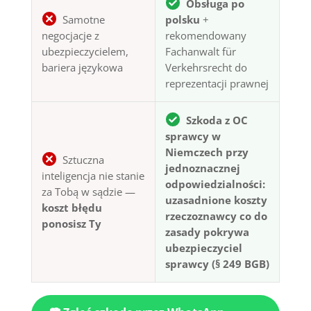
Obsługa po
Samotne
polsku
+
negocjacje z
rekomendowany
ubezpieczycielem,
Fachanwalt für
bariera językowa
Verkehrsrecht do
reprezentacji prawnej
Szkoda z OC
sprawcy w
Niemczech przy
Sztuczna
jednoznacznej
inteligencja nie stanie
odpowiedzialności:
za Tobą w sądzie —
uzasadnione koszty
koszt błędu
rzeczoznawcy co do
ponosisz Ty
zasady pokrywa
ubezpieczyciel
sprawcy (§ 249 BGB)