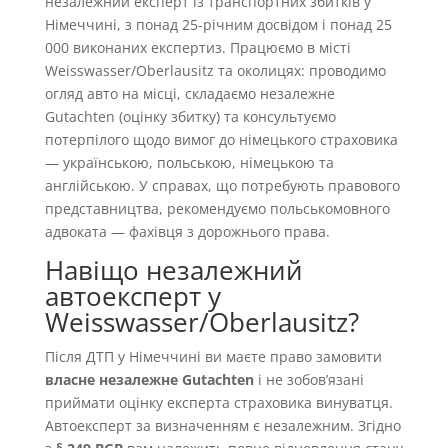
незалежний експерт із транспортних збитків у
Німеччині, з понад 25-річним досвідом і понад 25
000 виконаних експертиз. Працюємо в місті
Weisswasser/Oberlausitz та околицях: проводимо
огляд авто на місці, складаємо незалежне
Gutachten (оцінку збитку) та консультуємо
потерпілого щодо вимог до німецького страховика
— українською, польською, німецькою та
англійською. У справах, що потребують правового
представництва, рекомендуємо польськомовного
адвоката — фахівця з дорожнього права.
Навіщо незалежний
автоексперт у
Weisswasser/Oberlausitz?
Після ДТП у Німеччині ви маєте право замовити
власне незалежне Gutachten
і не зобовʼязані
приймати оцінку експерта страховика винуватця.
Автоексперт за визначенням є незалежним. Згідно