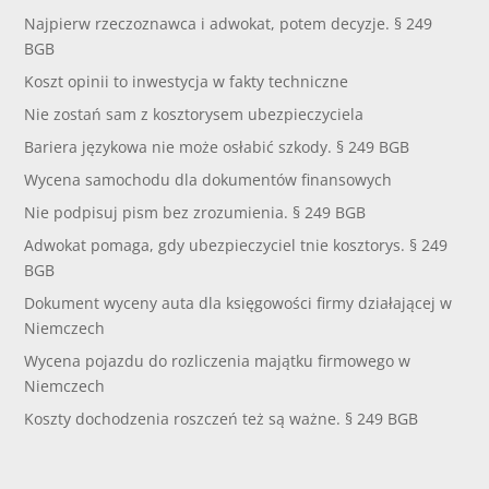
Najpierw rzeczoznawca i adwokat, potem decyzje. § 249
BGB
Koszt opinii to inwestycja w fakty techniczne
Nie zostań sam z kosztorysem ubezpieczyciela
Bariera językowa nie może osłabić szkody. § 249 BGB
Wycena samochodu dla dokumentów finansowych
Nie podpisuj pism bez zrozumienia. § 249 BGB
Adwokat pomaga, gdy ubezpieczyciel tnie kosztorys. § 249
BGB
Dokument wyceny auta dla księgowości firmy działającej w
Niemczech
Wycena pojazdu do rozliczenia majątku firmowego w
Niemczech
Koszty dochodzenia roszczeń też są ważne. § 249 BGB