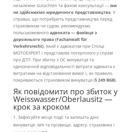
незалежне Gutachten та фахові консультації —
ми
не здійснюємо юридичного представництва
. У
справах, що потребують представництва перед
страховиком чи судом, рекомендуємо
польськомовного
адвоката — фахівця з
дорожнього права (Fachanwalt für
Verkehrsrecht)
, який є адвокатом при Спілці
MOTOEXPERT і представляє потерпілого у справі
про ДТП. При збитку з OC винуватця та
однозначній відповідальності витрати адвоката є
витратами на відстоювання вимог і, як правило,
покриваються страховиком винуватця (
§ 249 BGB
).
Як повідомити про збиток у
Weisswasser/Oberlausitz —
крок за кроком
Зафіксуйте місце події та запишіть дані
винуватця: імʼя та прізвище, адресу, страховика і