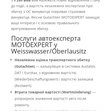
з
§ 249 BGB
вам належить повне відновлення стану
до події, а вартість незалежної експертизи при
збитку з OC винуватця покриває страховик
винуватця. Якісне Gutachten MOTOEXPERT захищає
ваші інтереси і є основою правильного
врегулювання збитку.
Послуги автоексперта
MOTOEXPERT у
Weisswasser/Oberlausitz
Незалежна оцінка транспортного збитку
(Gutachten)
— калькуляція в системах Audatex,
DAT і Eurotax, з відновною вартістю
(Wiederbeschaffungswert) і вартістю залишків
(Restwert).
Втрата товарної вартості (Wertminderung)
—
розрахунок зниження вартості авто після
ремонту.