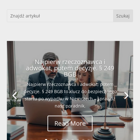
Najpierw rzeczoznawca i
adwokat, potem decyzje. § 249
BGB
Najpierw rzeczoznawca i adwokat, potem
decyzje. § 249 BGB to klucz do bezpiecznego
startu po wypadku w Niemczech – sprawdź
nasz poradnik.
Read More