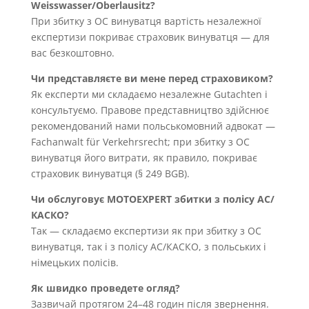
Weisswasser/Oberlausitz?
При збитку з OC винуватця вартість незалежної
експертизи покриває страховик винуватця — для
вас безкоштовно.
Чи представляєте ви мене перед страховиком?
Як експерти ми складаємо незалежне Gutachten і
консультуємо. Правове представництво здійснює
рекомендований нами польськомовний адвокат —
Fachanwalt für Verkehrsrecht; при збитку з OC
винуватця його витрати, як правило, покриває
страховик винуватця (§ 249 BGB).
Чи обслуговує MOTOEXPERT збитки з полісу AC/
КАСКО?
Так — складаємо експертизи як при збитку з OC
винуватця, так і з полісу AC/КАСКО, з польських і
німецьких полісів.
Як швидко проведете огляд?
Зазвичай протягом 24–48 годин після звернення.