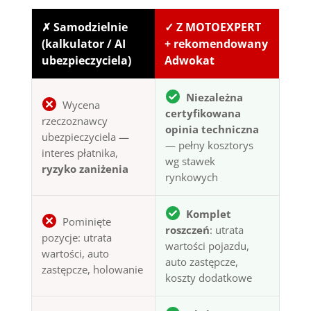
✗ Samodzielnie
✓ Z MOTOEXPERT
(kalkulator / AI
+ rekomendowany
ubezpieczyciela)
Adwokat
Niezależna
Wycena
certyfikowana
rzeczoznawcy
opinia techniczna
ubezpieczyciela —
— pełny kosztorys
interes płatnika,
wg stawek
ryzyko zaniżenia
rynkowych
Komplet
Pominięte
roszczeń
: utrata
pozycje: utrata
wartości pojazdu,
wartości, auto
auto zastępcze,
zastępcze, holowanie
koszty dodatkowe