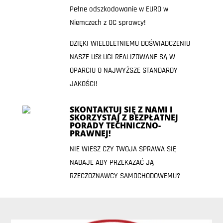
Pełne odszkodowanie w EURO w
Niemczech z OC sprawcy!
DZIĘKI WIELOLETNIEMU DOŚWIADCZENIU
NASZE USŁUGI REALIZOWANE SĄ W
OPARCIU O NAJWYŻSZE STANDARDY
JAKOŚCI!
SKONTAKTUJ SIĘ Z NAMI I
SKORZYSTAJ Z BEZPŁATNEJ
PORADY TECHNICZNO-
PRAWNEJ!
NIE WIESZ CZY TWOJA SPRAWA SIĘ
NADAJE ABY PRZEKAZAĆ JĄ
RZECZOZNAWCY SAMOCHODOWEMU?