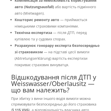
Компенсація за неможливість користування
авто (Nutzungsausfall)
або вартість підмінного
авто (Mietwagen).
Кошторис ремонту авто
— приймається
німецькими страховими компаніями.
Технічна експертиза
— після ДТП, перед
купівлею та у судових спорах.
Розрахунок гонорару експерта безпосередньо
зі страховиком
— на підставі цесії вимоги
(Abtretungserklärung) вартість експертизи
покриває страховик винуватця.
Відшкодування після ДТП у
Weisswasser/Oberlausitz —
що вам належить?
При збитку з вини іншого водія вимоги можна
спрямовувати безпосередньо до його страховика
(
§ 115 VVG
), а відповідальність власника авто