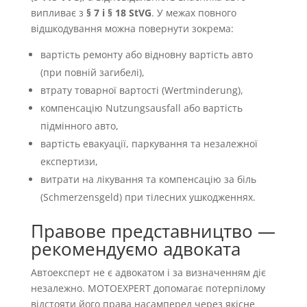
випливає з
§ 7 і § 18 StVG
. У межах повного
відшкодування можна повернути зокрема:
вартість ремонту або відновну вартість авто
(при повній загибелі),
втрату товарної вартості (Wertminderung),
компенсацію Nutzungsausfall або вартість
підмінного авто,
вартість евакуації, паркування та незалежної
експертизи,
витрати на лікування та компенсацію за біль
(Schmerzensgeld) при тілесних ушкодженнях.
Правове представництво —
рекомендуємо адвоката
Автоексперт не є адвокатом і за визначенням діє
незалежно. MOTOEXPERT допомагає потерпілому
відстояти його права насамперед через якісне