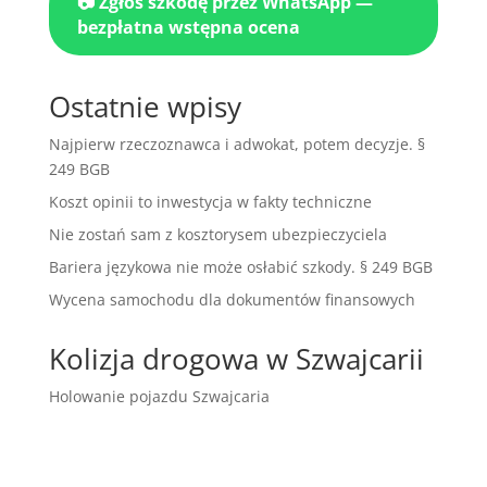
📷 Zgłoś szkodę przez WhatsApp —
bezpłatna wstępna ocena
Ostatnie wpisy
Najpierw rzeczoznawca i adwokat, potem decyzje. §
249 BGB
Koszt opinii to inwestycja w fakty techniczne
Nie zostań sam z kosztorysem ubezpieczyciela
Bariera językowa nie może osłabić szkody. § 249 BGB
Wycena samochodu dla dokumentów finansowych
Kolizja drogowa w Szwajcarii
Holowanie pojazdu Szwajcaria