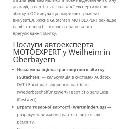
з
§ 249 BGB
вам належить повне відновлення стану
до події, а вартість незалежної експертизи при
збитку з OC винуватця покриває страховик
винуватця. Якісне Gutachten MOTOEXPERT захищає
ваші інтереси і є основою правильного
врегулювання збитку.
Послуги автоексперта
MOTOEXPERT у Weilheim in
Oberbayern
Незалежна оцінка транспортного збитку
(Gutachten)
— калькуляція в системах Audatex,
DAT і Eurotax, з відновною вартістю
(Wiederbeschaffungswert) і вартістю залишків
(Restwert).
Втрата товарної вартості (Wertminderung)
—
розрахунок зниження вартості авто після
ремонту.