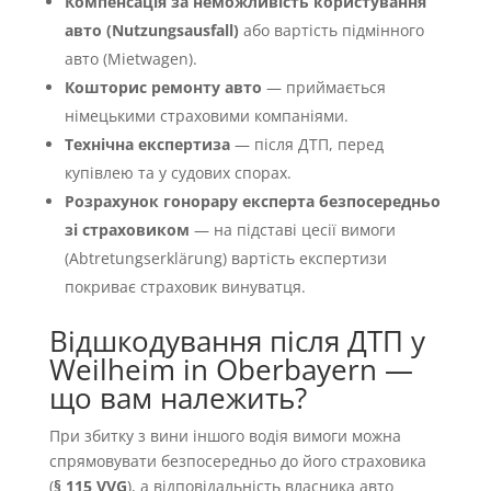
Компенсація за неможливість користування
авто (Nutzungsausfall)
або вартість підмінного
авто (Mietwagen).
Кошторис ремонту авто
— приймається
німецькими страховими компаніями.
Технічна експертиза
— після ДТП, перед
купівлею та у судових спорах.
Розрахунок гонорару експерта безпосередньо
зі страховиком
— на підставі цесії вимоги
(Abtretungserklärung) вартість експертизи
покриває страховик винуватця.
Відшкодування після ДТП у
Weilheim in Oberbayern —
що вам належить?
При збитку з вини іншого водія вимоги можна
спрямовувати безпосередньо до його страховика
(
§ 115 VVG
), а відповідальність власника авто