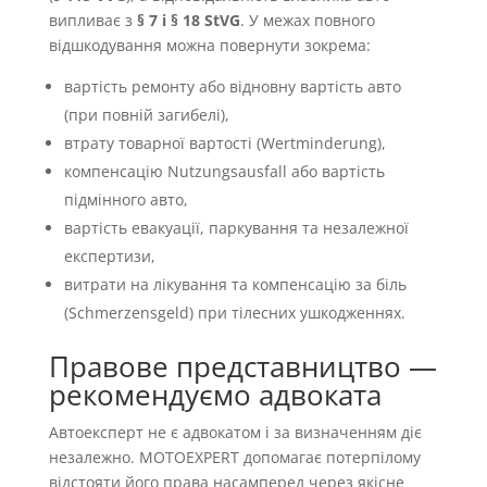
випливає з
§ 7 і § 18 StVG
. У межах повного
відшкодування можна повернути зокрема:
вартість ремонту або відновну вартість авто
(при повній загибелі),
втрату товарної вартості (Wertminderung),
компенсацію Nutzungsausfall або вартість
підмінного авто,
вартість евакуації, паркування та незалежної
експертизи,
витрати на лікування та компенсацію за біль
(Schmerzensgeld) при тілесних ушкодженнях.
Правове представництво —
рекомендуємо адвоката
Автоексперт не є адвокатом і за визначенням діє
незалежно. MOTOEXPERT допомагає потерпілому
відстояти його права насамперед через якісне