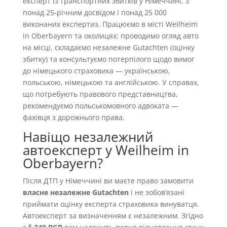
експерт із транспортних збитків у Німеччині, з
понад 25-річним досвідом і понад 25 000
виконаних експертиз. Працюємо в місті Weilheim
in Oberbayern та околицях: проводимо огляд авто
на місці, складаємо незалежне Gutachten (оцінку
збитку) та консультуємо потерпілого щодо вимог
до німецького страховика — українською,
польською, німецькою та англійською. У справах,
що потребують правового представництва,
рекомендуємо польськомовного адвоката —
фахівця з дорожнього права.
Навіщо незалежний
автоексперт у Weilheim in
Oberbayern?
Після ДТП у Німеччині ви маєте право замовити
власне незалежне Gutachten
і не зобовʼязані
приймати оцінку експерта страховика винуватця.
Автоексперт за визначенням є незалежним. Згідно