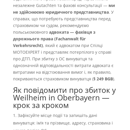
незалежне Gutachten та фахові консультації —
ми
не здійснюємо юридичного представництва
. У
справах, що потребують представництва перед
страховиком чи судом, рекомендуємо
польськомовного
адвоката — фахівця з
дорожнього права (Fachanwalt für
Verkehrsrecht)
, який є адвокатом при Спілці
MOTOEXPERT і представляє потерпілого у справі
про ДТП. При збитку з OC винуватця та
однозначній відповідальності витрати адвоката є
витратами на відстоювання вимог і, як правило,
покриваються страховиком винуватця (
§ 249 BGB
).
Як повідомити про збиток у
Weilheim in Oberbayern —
крок за кроком
Зафіксуйте місце події та запишіть дані
винуватця: імʼя та прізвище, адресу, страховика і