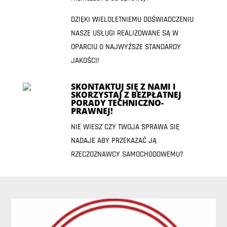
DZIĘKI WIELOLETNIEMU DOŚWIADCZENIU
NASZE USŁUGI REALIZOWANE SĄ W
OPARCIU O NAJWYŻSZE STANDARDY
JAKOŚCI!
SKONTAKTUJ SIĘ Z NAMI I
SKORZYSTAJ Z BEZPŁATNEJ
PORADY TECHNICZNO-
PRAWNEJ!
NIE WIESZ CZY TWOJA SPRAWA SIĘ
NADAJE ABY PRZEKAZAĆ JĄ
RZECZOZNAWCY SAMOCHODOWEMU?