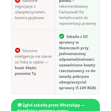
Samotne
polsku
+
negocjacje z
rekomendowany
ubezpieczycielem,
Fachanwalt für
bariera językowa
Verkehrsrecht do
reprezentacji prawnej
Szkoda z OC
sprawcy w
Niemczech przy
Sztuczna
jednoznacznej
inteligencja nie stanie
odpowiedzialności:
za Tobą w sądzie —
uzasadnione koszty
koszt błędu
rzeczoznawcy co do
ponosisz Ty
zasady pokrywa
ubezpieczyciel
sprawcy (§ 249 BGB)
📷 Zgłoś szkodę przez WhatsApp —
bezpłatna wstępna ocena