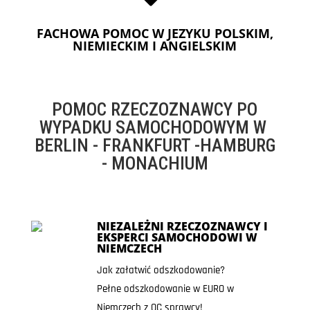
FACHOWA POMOC W JEZYKU POLSKIM,
NIEMIECKIM I ANGIELSKIM
POMOC RZECZOZNAWCY PO
WYPADKU SAMOCHODOWYM W
BERLIN - FRANKFURT -HAMBURG
- MONACHIUM
NIEZALEŻNI RZECZOZNAWCY I
EKSPERCI SAMOCHODOWI W
NIEMCZECH
Jak załatwić odszkodowanie?
Pełne odszkodowanie w EURO w
Niemczech z OC sprawcy!