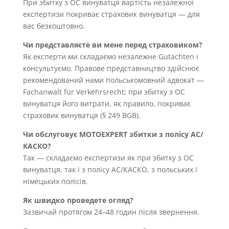
При збитку з OC винуватця вартість незалежної
експертизи покриває страховик винуватця — для
вас безкоштовно.
Чи представляєте ви мене перед страховиком?
Як експерти ми складаємо незалежне Gutachten і
консультуємо. Правове представництво здійснює
рекомендований нами польськомовний адвокат —
Fachanwalt für Verkehrsrecht; при збитку з OC
винуватця його витрати, як правило, покриває
страховик винуватця (§ 249 BGB).
Чи обслуговує MOTOEXPERT збитки з полісу AC/
КАСКО?
Так — складаємо експертизи як при збитку з OC
винуватця, так і з полісу AC/КАСКО, з польських і
німецьких полісів.
Як швидко проведете огляд?
Зазвичай протягом 24–48 годин після звернення.