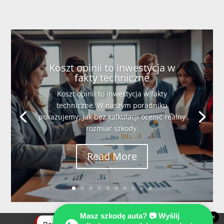
Koszt opinii to inwestycja w
fakty techniczne
Koszt opinii to inwestycja w fakty
techniczne. W naszym poradniku
pokazujemy, jak bez kalkulacji ocenić realny
rozmiar szkody.
Read More
Masz szkodę auta? 📷 Wyślij
×