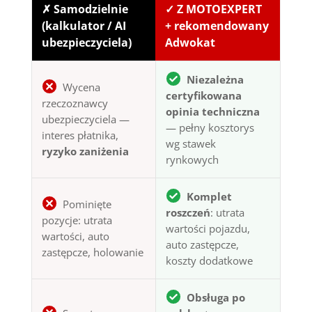
✗ Samodzielnie
✓ Z MOTOEXPERT
(kalkulator / AI
+ rekomendowany
ubezpieczyciela)
Adwokat
Niezależna
Wycena
certyfikowana
rzeczoznawcy
opinia techniczna
ubezpieczyciela —
— pełny kosztorys
interes płatnika,
wg stawek
ryzyko zaniżenia
rynkowych
Komplet
Pominięte
roszczeń
: utrata
pozycje: utrata
wartości pojazdu,
wartości, auto
auto zastępcze,
zastępcze, holowanie
koszty dodatkowe
Obsługa po