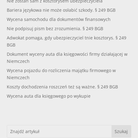
Nie zostań sam z kosztorysem ubezpieczyciela
Bariera językowa nie może osłabić szkody. § 249 BGB
Wycena samochodu dla dokumentów finansowych
Nie podpisuj pism bez zrozumienia. § 249 BGB
Adwokat pomaga, gdy ubezpieczyciel tnie kosztorys. § 249
BGB
Dokument wyceny auta dla księgowości firmy działającej w
Niemczech
Wycena pojazdu do rozliczenia majątku firmowego w
Niemczech
Koszty dochodzenia roszczeń też są ważne. § 249 BGB
Wycena auta dla księgowego po wykupie