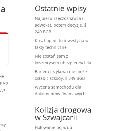
ка
Ostatnie wpisy
Najpierw rzeczoznawca i
adwokat, potem decyzje. §
249 BGB
Koszt opinii to inwestycja w
fakty techniczne
Nie zostań sam z
kosztorysem ubezpieczyciela
Bariera językowa nie może
ині,
osłabić szkody. § 249 BGB
димо
Wycena samochodu dla
 до
dokumentów finansowych
Kolizja drogowa
w Szwajcarii
нку
Holowanie pojazdu