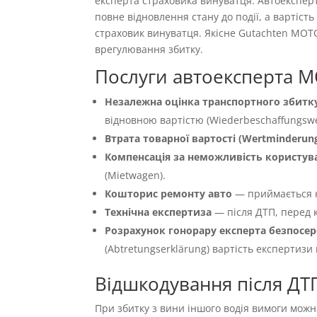
експерта страховика винуватця. Автоекспер
повне відновлення стану до події, а вартіс
страховик винуватця. Якісне Gutachten MOT
врегулювання збитку.
Послуги автоексперта 
Незалежна оцінка транспортного збитку
відновною вартістю (Wiederbeschaffungswer
Втрата товарної вартості (Wertminderun
Компенсація за неможливість користуван
(Mietwagen).
Кошторис ремонту авто
— приймається 
Технічна експертиза
— після ДТП, перед к
Розрахунок гонорару експерта безпосер
(Abtretungserklärung) вартість експертизи
Відшкодування після ДТ
При збитку з вини іншого водія вимоги можн