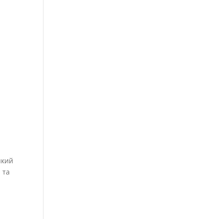
 який
 та