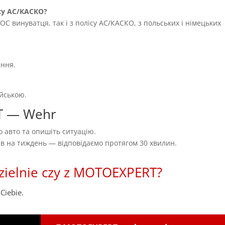
су AC/КАСКО?
OC винуватця, так і з полісу AC/КАСКО, з польських і німецьких
ення.
ійською.
T — Wehr
 авто та опишіть ситуацію.
нів на тиждень — відповідаємо протягом 30 хвилин.
zielnie czy z MOTOEXPERT?
Ciebie.