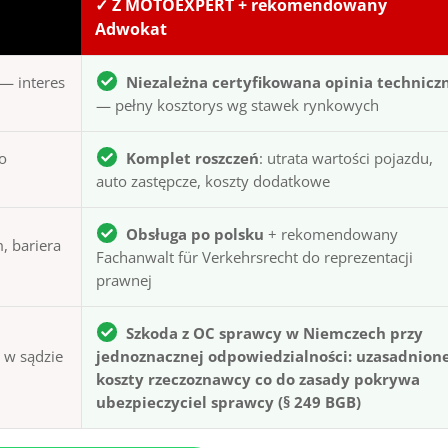
✓ Z MOTOEXPERT + rekomendowany
Adwokat
— interes
Niezależna certyfikowana opinia technicz
— pełny kosztorys wg stawek rynkowych
to
Komplet roszczeń
: utrata wartości pojazdu,
auto zastępcze, koszty dodatkowe
Obsługa po polsku
+ rekomendowany
, bariera
Fachanwalt für Verkehrsrecht do reprezentacji
prawnej
Szkoda z OC sprawcy w Niemczech przy
ą w sądzie
jednoznacznej odpowiedzialności: uzasadnion
koszty rzeczoznawcy co do zasady pokrywa
ubezpieczyciel sprawcy (§ 249 BGB)