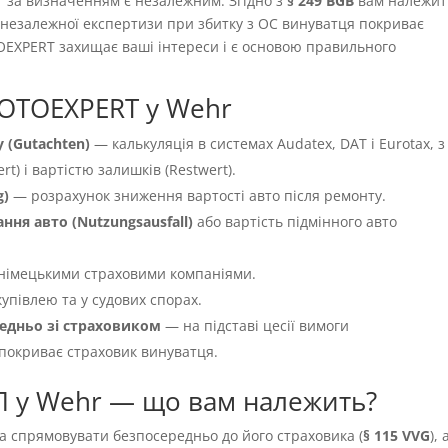
т за визначенням є незалежним. Згідно з
§ 249 BGB
вам належит
ть незалежної експертизи при збитку з OC винуватця покриває
OEXPERT захищає ваші інтереси і є основою правильного
MOTOEXPERT у Wehr
 (Gutachten)
— калькуляція в системах Audatex, DAT і Eurotax, з
t) і вартістю залишків (Restwert).
g)
— розрахунок зниження вартості авто після ремонту.
ня авто (Nutzungsausfall)
або вартість підмінного авто
німецькими страховими компаніями.
упівлею та у судових спорах.
едньо зі страховиком
— на підставі цесії вимоги
 покриває страховик винуватця.
П у Wehr — що вам належить?
а спрямовувати безпосередньо до його страховика (
§ 115 VVG
), 