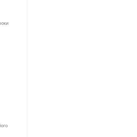
.
роки
його