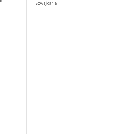
ь
Szwajcaria
а