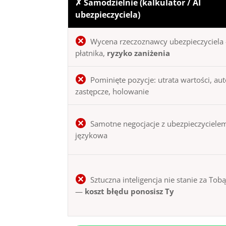
✗ Samodzielnie (kalkulator / AI
ubezpieczyciela)
Wycena rzeczoznawcy ubezpieczyciela 
płatnika,
ryzyko zaniżenia
Pominięte pozycje: utrata wartości, au
zastępcze, holowanie
Samotne negocjacje z ubezpieczycielem
językowa
Sztuczna inteligencja nie stanie za Tob
—
koszt błędu ponosisz Ty