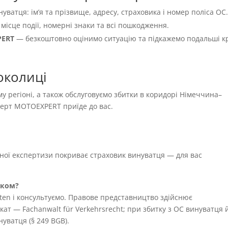
нуватця: імʼя та прізвище, адресу, страховика і номер поліса OC
 місце події, номерні знаки та всі пошкодження.
PERT
— безкоштовно оцінимо ситуацію та підкажемо подальші к
околиці
му регіоні, а також обслуговуємо збитки в коридорі Німеччина–
сперт MOTOEXPERT приїде до вас.
жної експертизи покриває страховик винуватця — для вас
иком?
ten і консультуємо. Правове представництво здійснює
т — Fachanwalt für Verkehrsrecht; при збитку з OC винуватця 
уватця (§ 249 BGB).