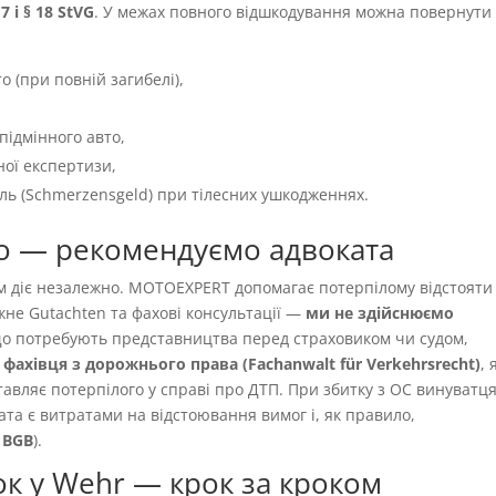
 7 і § 18 StVG
. У межах повного відшкодування можна повернути
о (при повній загибелі),
підмінного авто,
ної експертизи,
іль (Schmerzensgeld) при тілесних ушкодженнях.
о — рекомендуємо адвоката
ям діє незалежно. MOTOEXPERT допомагає потерпілому відстояти
жне Gutachten та фахові консультації —
ми не здійснюємо
 що потребують представництва перед страховиком чи судом,
фахівця з дорожнього права (Fachanwalt für Verkehrsrecht)
,
авляє потерпілого у справі про ДТП. При збитку з OC винуватця
ата є витратами на відстоювання вимог і, як правило,
9 BGB
).
ок у Wehr — крок за кроком