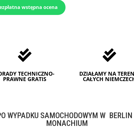
bezpłatna wstępna ocena


ORADY TECHNICZNO-
DZIAŁAMY NA TEREN
PRAWNE GRATIS
CAŁYCH NIEMCZEC
O WYPADKU SAMOCHODOWYM W BERLIN -
MONACHIUM