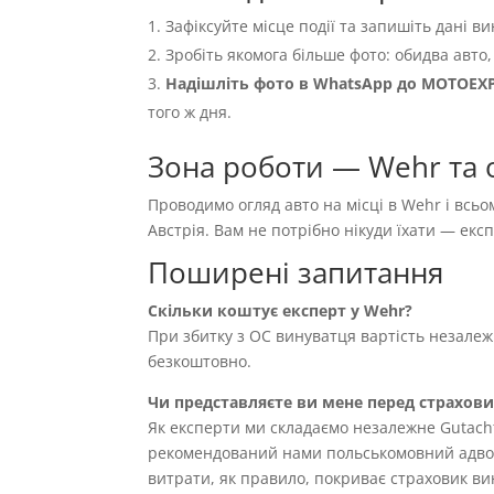
Зафіксуйте місце події та запишіть дані ви
Зробіть якомога більше фото: обидва авто,
Надішліть фото в WhatsApp до MOTOEX
того ж дня.
Зона роботи — Wehr та 
Проводимо огляд авто на місці в Wehr і всьо
Австрія. Вам не потрібно нікуди їхати — ек
Поширені запитання
Скільки коштує експерт у Wehr?
При збитку з OC винуватця вартість незале
безкоштовно.
Чи представляєте ви мене перед страхов
Як експерти ми складаємо незалежне Gutach
рекомендований нами польськомовний адвока
витрати, як правило, покриває страховик вин