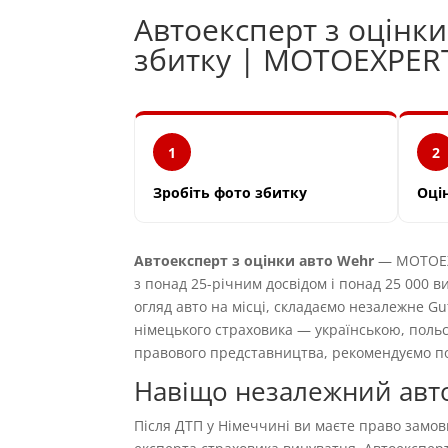
Автоексперт з оцінк
збитку | MOTOEXPER
1
2
Зробіть фото збитку
Оці
Автоексперт з оцінки авто Wehr
— MOTOEXP
з понад 25-річним досвідом і понад 25 000 
огляд авто на місці, складаємо незалежне Gu
німецького страховика — українською, поль
правового представництва, рекомендуємо по
Навіщо незалежний авто
Після ДТП у Німеччині ви маєте право замо