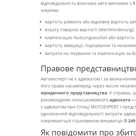
відповідальність власника авто випливає з
§
зокрема:
вартість ремонту або відновну вартість авт
втрату товарної вартості (Wertminderung),
компенсацію Nutzungsausfall або вартість 
вартість евакуації, паркування та незалеж
витрати на лікування та компенсацію за б
Правове представництв
Автоексперт не є адвокатом і за визначенн
його права насамперед через якісне незале
юридичного представництва
. У справах,
рекомендуємо польськомовного
адвоката — 
є адвокатом при Спілці MOTOEXPERT і предст
однозначній відповідальності витрати адвок
покриваються страховиком винуватця (
§ 24
Як повідомити про збит