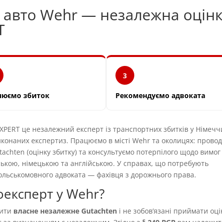
и авто Wehr — незалежна оцін
T
3
нюємо збиток
Рекомендуємо адвоката
ERT це незалежний експерт із транспортних збитків у Німечч
виконаних експертиз. Працюємо в місті Wehr та околицях: прово
tachten (оцінку збитку) та консультуємо потерпілого щодо вимог
ською, німецькою та англійською. У справах, що потребують
льськомовного адвоката — фахівця з дорожнього права.
експерт у Wehr?
вити
власне незалежне Gutachten
і не зобовʼязані приймати оці