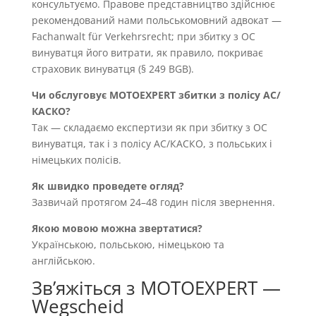
консультуємо. Правове представництво здійснює
рекомендований нами польськомовний адвокат —
Fachanwalt für Verkehrsrecht; при збитку з OC
винуватця його витрати, як правило, покриває
страховик винуватця (§ 249 BGB).
Чи обслуговує MOTOEXPERT збитки з полісу AC/
КАСКО?
Так — складаємо експертизи як при збитку з OC
винуватця, так і з полісу AC/КАСКО, з польських і
німецьких полісів.
Як швидко проведете огляд?
Зазвичай протягом 24–48 годин після звернення.
Якою мовою можна звертатися?
Українською, польською, німецькою та
англійською.
Звʼяжіться з MOTOEXPERT —
Wegscheid