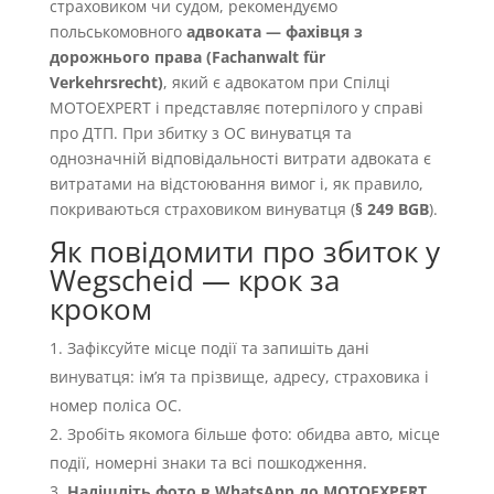
страховиком чи судом, рекомендуємо
польськомовного
адвоката — фахівця з
дорожнього права (Fachanwalt für
Verkehrsrecht)
, який є адвокатом при Спілці
MOTOEXPERT і представляє потерпілого у справі
про ДТП. При збитку з OC винуватця та
однозначній відповідальності витрати адвоката є
витратами на відстоювання вимог і, як правило,
покриваються страховиком винуватця (
§ 249 BGB
).
Як повідомити про збиток у
Wegscheid — крок за
кроком
Зафіксуйте місце події та запишіть дані
винуватця: імʼя та прізвище, адресу, страховика і
номер поліса OC.
Зробіть якомога більше фото: обидва авто, місце
події, номерні знаки та всі пошкодження.
Надішліть фото в WhatsApp до MOTOEXPERT