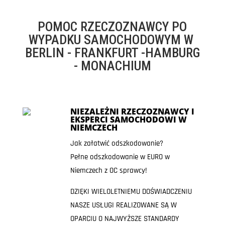
POMOC RZECZOZNAWCY PO
WYPADKU SAMOCHODOWYM W
BERLIN - FRANKFURT -HAMBURG
- MONACHIUM
NIEZALEŻNI RZECZOZNAWCY I
EKSPERCI SAMOCHODOWI W
NIEMCZECH
Jak załatwić odszkodowanie?
Pełne odszkodowanie w EURO w
Niemczech z OC sprawcy!
DZIĘKI WIELOLETNIEMU DOŚWIADCZENIU
NASZE USŁUGI REALIZOWANE SĄ W
OPARCIU O NAJWYŻSZE STANDARDY