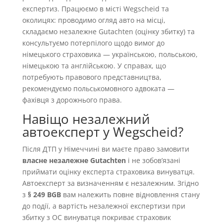
експертиз. Працюємо в місті Wegscheid та
околицях: проводимо огляд авто на місці,
складаємо незалежне Gutachten (оцінку збитку) та
консультуємо потерпілого щодо вимог до
німецького страховика — українською, польською,
німецькою та англійською. У справах, що
потребують правового представництва,
рекомендуємо польськомовного адвоката —
фахівця з дорожнього права.
Навіщо незалежний
автоексперт у Wegscheid?
Після ДТП у Німеччині ви маєте право замовити
власне незалежне Gutachten
і не зобовʼязані
приймати оцінку експерта страховика винуватця.
Автоексперт за визначенням є незалежним. Згідно
з
§ 249 BGB
вам належить повне відновлення стану
до події, а вартість незалежної експертизи при
збитку з OC винуватця покриває страховик