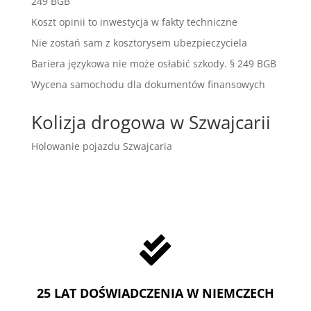
249 BGB
Koszt opinii to inwestycja w fakty techniczne
Nie zostań sam z kosztorysem ubezpieczyciela
Bariera językowa nie może osłabić szkody. § 249 BGB
Wycena samochodu dla dokumentów finansowych
Kolizja drogowa w Szwajcarii
Holowanie pojazdu Szwajcaria

25 LAT DOŚWIADCZENIA W NIEMCZECH