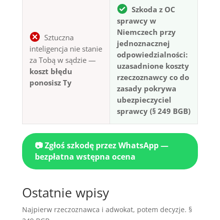
Szkoda z OC
sprawcy w
Niemczech przy
Sztuczna
jednoznacznej
inteligencja nie stanie
odpowiedzialności:
za Tobą w sądzie —
uzasadnione koszty
koszt błędu
rzeczoznawcy co do
ponosisz Ty
zasady pokrywa
ubezpieczyciel
sprawcy (§ 249 BGB)
📷 Zgłoś szkodę przez WhatsApp —
bezpłatna wstępna ocena
Ostatnie wpisy
Najpierw rzeczoznawca i adwokat, potem decyzje. §