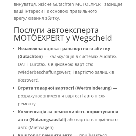
винуватця. Якісне Gutachten MOTOEXPERT захищає
ваші інтереси і є основою правильного
врегулювання збитку.
Послуги автоексперта
MOTOEXPERT у Wegscheid
Незалежна оцінка транспортного збитку
(Gutachten)
— калькуляція в системах Audatex,
DAT і Eurotax, з відновною вартістю
(Wiederbeschaffungswert) і вартістю залишків
(Restwert).
Втрата товарної вартості (Wertminderung)
—
розрахунок зниження вартості авто після
ремонту.
Компенсація за неможливість користування
авто (Nutzungsausfall)
або вартість підмінного
авто (Mietwagen).
Кошторис ремонту авто
— приймається