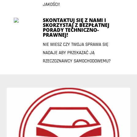
JAKOŚCI!
SKONTAKTUJ SIĘ Z NAMI I
SKORZYSTAJ Z BEZPŁATNEJ
PORADY TECHNICZNO-
PRAWNEJ!
NIE WIESZ CZY TWOJA SPRAWA SIĘ
NADAJE ABY PRZEKAZAĆ JĄ
RZECZOZNAWCY SAMOCHODOWEMU?