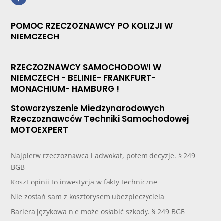
POMOC RZECZOZNAWCY PO KOLIZJI W
NIEMCZECH
RZECZOZNAWCY SAMOCHODOWI W
NIEMCZECH - BELINIE- FRANKFURT-
MONACHIUM- HAMBURG !
Stowarzyszenie Miedzynarodowych
Rzeczoznawców Techniki Samochodowej
MOTOEXPERT
Najpierw rzeczoznawca i adwokat, potem decyzje. § 249
BGB
Koszt opinii to inwestycja w fakty techniczne
Nie zostań sam z kosztorysem ubezpieczyciela
Bariera językowa nie może osłabić szkody. § 249 BGB