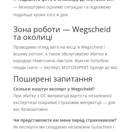
— безкоштовно оцінимо ситуацію та підкажемо
подальші кроки того ж дня.
Зона роботи — Wegscheid
та околиці
Проводимо огляд авто на місці в Wegscheid і
всьому регіоні, а також обслуговуємо збитки в
коридорі Німеччина–Австрія. Вам не потрібно
нікуди їхати — експерт MOTOEXPERT приїде до вас.
Поширені запитання
Скільки коштує експерт у Wegscheid?
При збитку з OC винуватця вартість незалежної
експертизи покриває страховик винуватця — для
вас безкоштовно.
Чи представляєте ви мене перед страховиком?
Як експерти ми складаємо незалежне Gutachten і