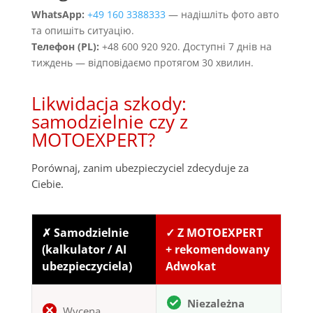
WhatsApp:
+49 160 3388333
— надішліть фото авто
та опишіть ситуацію.
Телефон (PL):
+48 600 920 920. Доступні 7 днів на
тиждень — відповідаємо протягом 30 хвилин.
Likwidacja szkody:
samodzielnie czy z
MOTOEXPERT?
Porównaj, zanim ubezpieczyciel zdecyduje za
Ciebie.
✗ Samodzielnie
✓ Z MOTOEXPERT
(kalkulator / AI
+ rekomendowany
ubezpieczyciela)
Adwokat
Niezależna
Wycena