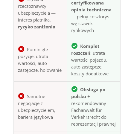
certyfikowana
rzeczoznawcy
opinia techniczna
ubezpieczyciela —
— pełny kosztorys
interes płatnika,
wg stawek
ryzyko zaniżenia
rynkowych
Komplet
Pominięte
roszczeń
: utrata
pozycje: utrata
wartości pojazdu,
wartości, auto
auto zastępcze,
zastępcze, holowanie
koszty dodatkowe
Obsługa po
Samotne
polsku
+
negocjacje z
rekomendowany
ubezpieczycielem,
Fachanwalt für
bariera językowa
Verkehrsrecht do
reprezentacji prawnej