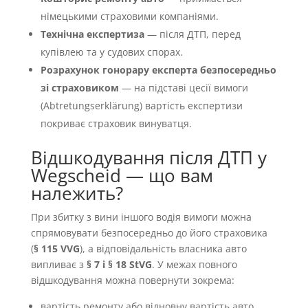
німецькими страховими компаніями.
Технічна експертиза
— після ДТП, перед
купівлею та у судових спорах.
Розрахунок гонорару експерта безпосередньо
зі страховиком
— на підставі цесії вимоги
(Abtretungserklärung) вартість експертизи
покриває страховик винуватця.
Відшкодування після ДТП у
Wegscheid — що вам
належить?
При збитку з вини іншого водія вимоги можна
спрямовувати безпосередньо до його страховика
(
§ 115 VVG
), а відповідальність власника авто
випливає з
§ 7 і § 18 StVG
. У межах повного
відшкодування можна повернути зокрема:
вартість ремонту або відновну вартість авто