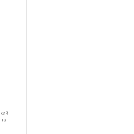
а
 який
 та