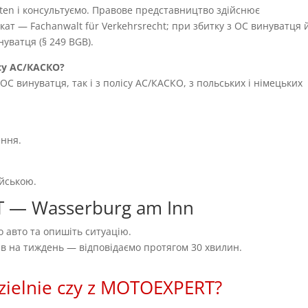
ten і консультуємо. Правове представництво здійснює
т — Fachanwalt für Verkehrsrecht; при збитку з OC винуватця 
уватця (§ 249 BGB).
су AC/КАСКО?
OC винуватця, так і з полісу AC/КАСКО, з польських і німецьких
ення.
ійською.
T — Wasserburg am Inn
 авто та опишіть ситуацію.
нів на тиждень — відповідаємо протягом 30 хвилин.
zielnie czy z MOTOEXPERT?