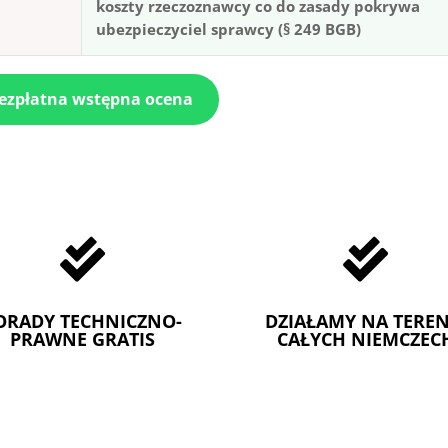
koszty rzeczoznawcy co do zasady pokrywa
ubezpieczyciel sprawcy (§ 249 BGB)
bezpłatna wstępna ocena


ORADY TECHNICZNO-
DZIAŁAMY NA TEREN
PRAWNE GRATIS
CAŁYCH NIEMCZEC