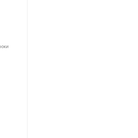
.
роки