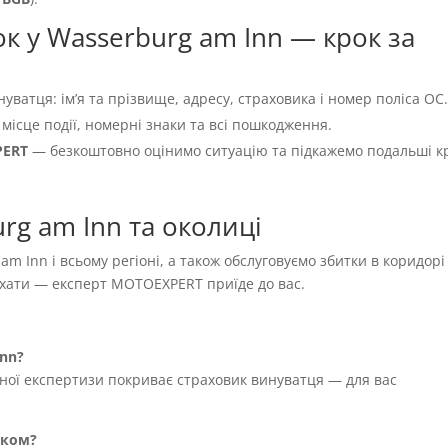
к у Wasserburg am Inn — крок за
нуватця: імʼя та прізвище, адресу, страховика і номер поліса OC
 місце події, номерні знаки та всі пошкодження.
PERT
— безкоштовно оцінимо ситуацію та підкажемо подальші к
rg am Inn та околиці
am Inn і всьому регіоні, а також обслуговуємо збитки в коридорі
їхати — експерт MOTOEXPERT приїде до вас.
Inn?
жної експертизи покриває страховик винуватця — для вас
иком?