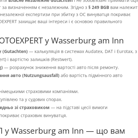
вити
власне незалежне Gutachten
і не зобовʼязані приймати оці
т за визначенням є незалежним. Згідно з
§ 249 BGB
вам належит
ть незалежної експертизи при збитку з OC винуватця покриває
OEXPERT захищає ваші інтереси і є основою правильного
OTOEXPERT у Wasserburg am Inn
 (Gutachten)
— калькуляція в системах Audatex, DAT і Eurotax, з
t) і вартістю залишків (Restwert).
g)
— розрахунок зниження вартості авто після ремонту.
ня авто (Nutzungsausfall)
або вартість підмінного авто
німецькими страховими компаніями.
упівлею та у судових спорах.
едньо зі страховиком
— на підставі цесії вимоги
 покриває страховик винуватця.
П у Wasserburg am Inn — що вам