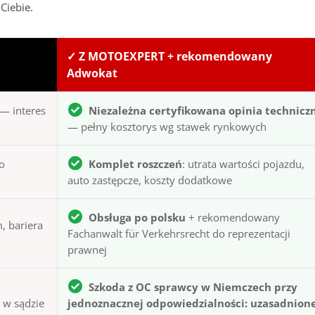
Ciebie.
✓ Z MOTOEXPERT + rekomendowany
Adwokat
— interes
Niezależna certyfikowana opinia technicz
— pełny kosztorys wg stawek rynkowych
to
Komplet roszczeń
: utrata wartości pojazdu,
auto zastępcze, koszty dodatkowe
Obsługa po polsku
+ rekomendowany
, bariera
Fachanwalt für Verkehrsrecht do reprezentacji
prawnej
Szkoda z OC sprawcy w Niemczech przy
ą w sądzie
jednoznacznej odpowiedzialności: uzasadnion