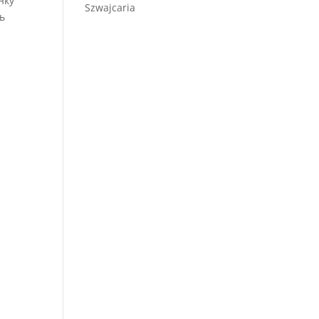
нку
Szwajcaria
ь