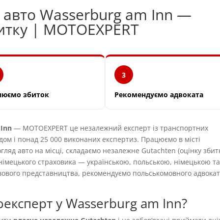
 авто Wasserburg am Inn —
битку | MOTOEXPERT
3
нюємо збиток
Рекомендуємо адвоката
 Inn
— MOTOEXPERT це незалежний експерт із транспортних
ідом і понад 25 000 виконаних експертиз. Працюємо в місті
ляд авто на місці, складаємо незалежне Gutachten (оцінку збит
 німецького страховика — українською, польською, німецькою т
авового представництва, рекомендуємо польськомовного адвока
експерт у Wasserburg am Inn?