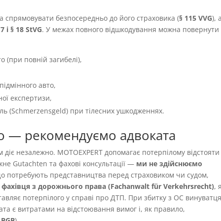
а спрямовувати безпосередньо до його страховика (
§ 115 VVG
), 
 7 і § 18 StVG
. У межах повного відшкодування можна повернути
о (при повній загибелі),
підмінного авто,
ної експертизи,
іль (Schmerzensgeld) при тілесних ушкодженнях.
о — рекомендуємо адвоката
ям діє незалежно. MOTOEXPERT допомагає потерпілому відстояти
жне Gutachten та фахові консультації —
ми не здійснюємо
 що потребують представництва перед страховиком чи судом,
фахівця з дорожнього права (Fachanwalt für Verkehrsrecht)
,
авляє потерпілого у справі про ДТП. При збитку з OC винуватця
ата є витратами на відстоювання вимог і, як правило,
9 BGB
).