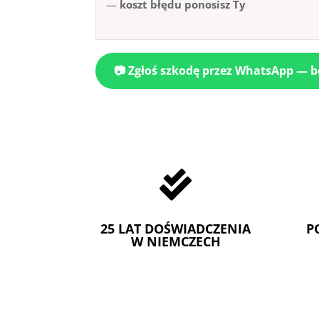
—
koszt błędu ponosisz Ty
📷 Zgłoś szkodę przez WhatsApp — 

25 LAT DOŚWIADCZENIA
P
W NIEMCZECH