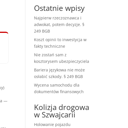
Ostatnie wpisy
Najpierw rzeczoznawca i
adwokat, potem decyzje. §
249 BGB
Koszt opinii to inwestycja w
fakty techniczne
Nie zostań sam z
kosztorysem ubezpieczyciela
Bariera językowa nie może
osłabić szkody. § 249 BGB
Wycena samochodu dla
ку)
dokumentów finansowych
а
та —
Kolizja drogowa
w Szwajcarii
Holowanie pojazdu