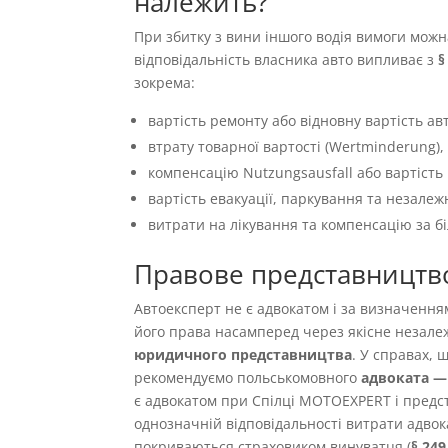
належить?
При збитку з вини іншого водія вимоги можн
відповідальність власника авто випливає з
§
зокрема:
вартість ремонту або відновну вартість авт
втрату товарної вартості (Wertminderung),
компенсацію Nutzungsausfall або вартість 
вартість евакуації, паркування та незалеж
витрати на лікування та компенсацію за б
Правове представництв
Автоексперт не є адвокатом і за визначенн
його права насамперед через якісне незале
юридичного представництва
. У справах,
рекомендуємо польськомовного
адвоката — 
є адвокатом при Спілці MOTOEXPERT і предст
однозначній відповідальності витрати адвок
покриваються страховиком винуватця (
§ 24