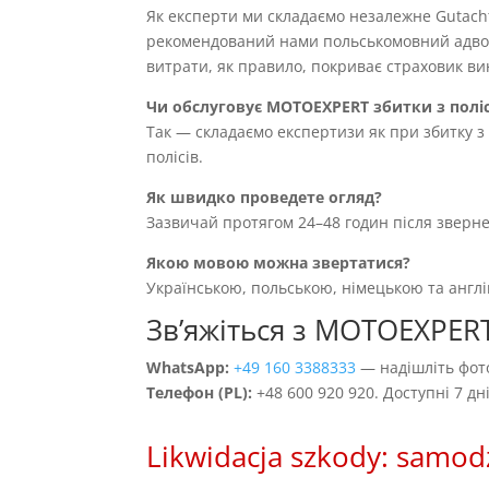
Як експерти ми складаємо незалежне Gutach
рекомендований нами польськомовний адвока
витрати, як правило, покриває страховик вин
Чи обслуговує MOTOEXPERT збитки з полі
Так — складаємо експертизи як при збитку з 
полісів.
Як швидко проведете огляд?
Зазвичай протягом 24–48 годин після зверн
Якою мовою можна звертатися?
Українською, польською, німецькою та англ
Звʼяжіться з MOTOEXPER
WhatsApp:
+49 160 3388333
— надішліть фото
Телефон (PL):
+48 600 920 920. Доступні 7 д
Likwidacja szkody: samod