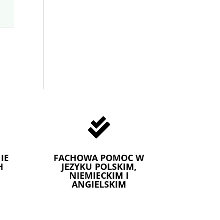

IE
FACHOWA POMOC W
H
JEZYKU POLSKIM,
NIEMIECKIM I
ANGIELSKIM