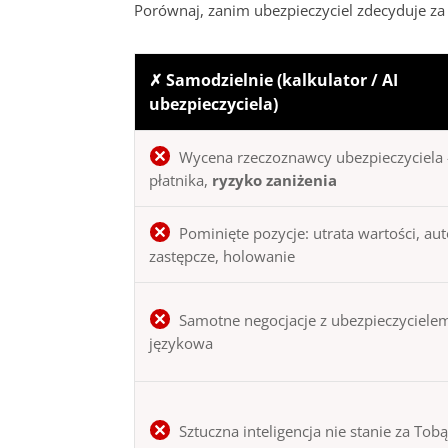
Porównaj, zanim ubezpieczyciel zdecyduje za 
✗ Samodzielnie (kalkulator / AI
ubezpieczyciela)
Wycena rzeczoznawcy ubezpieczyciela 
płatnika,
ryzyko zaniżenia
Pominięte pozycje: utrata wartości, au
zastępcze, holowanie
Samotne negocjacje z ubezpieczycielem
językowa
Sztuczna inteligencja nie stanie za Tob