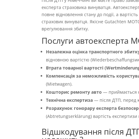
Після ДТП у Німеччині ви маєте право замо
експерта страховика винуватця. Автоекспер
повне відновлення стану до події, а вартіс
страховик винуватця. Якісне Gutachten MOT
врегулювання збитку.
Послуги автоексперта M
Незалежна оцінка транспортного збитку
відновною вартістю (Wiederbeschaffungswer
Втрата товарної вартості (Wertminderun
Компенсація за неможливість користуван
(Mietwagen).
Кошторис ремонту авто
— приймається 
Технічна експертиза
— після ДТП, перед к
Розрахунок гонорару експерта безпосер
(Abtretungserklärung) вартість експертизи
Відшкодування після ДТ