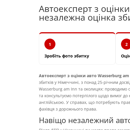
Автоексперт з оцінки
незалежна оцінка з
1
2
Зробіть фото збитку
Оці
Автоексперт з оцінки авто Wasserburg am
збитків у Німеччині, з понад 25-річним досв
Wasserburg am Inn та околицях: проводимо ог
та консультуємо потерпілого щодо вимог до
англійською. У справах, що потребують пр
фахівця з дорожнього права.
Навіщо незалежний авто