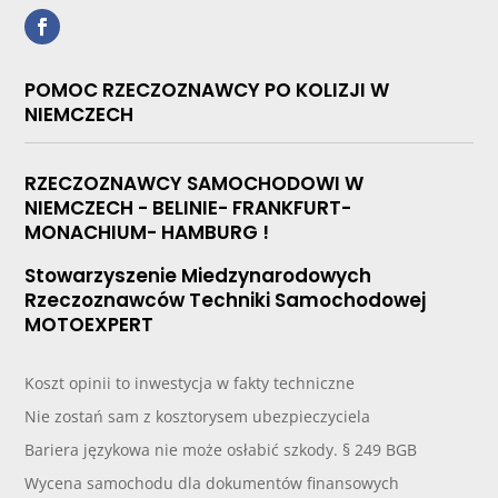
POMOC RZECZOZNAWCY PO KOLIZJI W
NIEMCZECH
RZECZOZNAWCY SAMOCHODOWI W
NIEMCZECH - BELINIE- FRANKFURT-
MONACHIUM- HAMBURG !
Stowarzyszenie Miedzynarodowych
Rzeczoznawców Techniki Samochodowej
MOTOEXPERT
Koszt opinii to inwestycja w fakty techniczne
Nie zostań sam z kosztorysem ubezpieczyciela
Bariera językowa nie może osłabić szkody. § 249 BGB
Wycena samochodu dla dokumentów finansowych