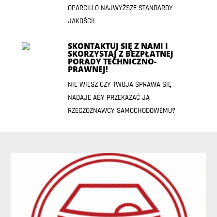
OPARCIU O NAJWYŻSZE STANDARDY
JAKOŚCI!
SKONTAKTUJ SIĘ Z NAMI I
SKORZYSTAJ Z BEZPŁATNEJ
PORADY TECHNICZNO-
PRAWNEJ!
NIE WIESZ CZY TWOJA SPRAWA SIĘ
NADAJE ABY PRZEKAZAĆ JĄ
RZECZOZNAWCY SAMOCHODOWEMU?