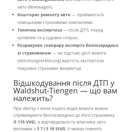
авто (Mietwagen).
Кошторис ремонту авто
— приймається
німецькими страховими компаніями.
Технічна експертиза
— після ДТП, перед
купівлею та у судових спорах.
Розрахунок гонорару експерта безпосередньо
зі страховиком
— на підставі цесії вимоги
(Abtretungserklärung) вартість експертизи
покриває страховик винуватця.
Відшкодування після ДТП у
Waldshut-Tiengen — що вам
належить?
При збитку з вини іншого водія вимоги можна
спрямовувати безпосередньо до його страховика
(
§ 115 VVG
), а відповідальність власника авто
випливає з
§ 7 і § 18 StVG
. У межах повного