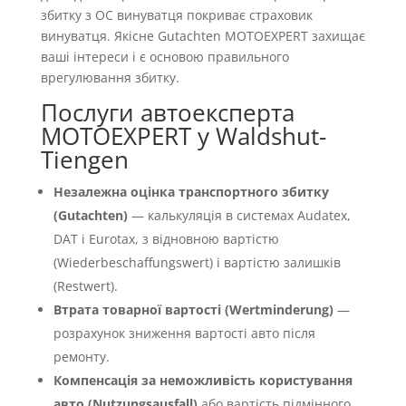
збитку з OC винуватця покриває страховик
винуватця. Якісне Gutachten MOTOEXPERT захищає
ваші інтереси і є основою правильного
врегулювання збитку.
Послуги автоексперта
MOTOEXPERT у Waldshut-
Tiengen
Незалежна оцінка транспортного збитку
(Gutachten)
— калькуляція в системах Audatex,
DAT і Eurotax, з відновною вартістю
(Wiederbeschaffungswert) і вартістю залишків
(Restwert).
Втрата товарної вартості (Wertminderung)
—
розрахунок зниження вартості авто після
ремонту.
Компенсація за неможливість користування
авто (Nutzungsausfall)
або вартість підмінного