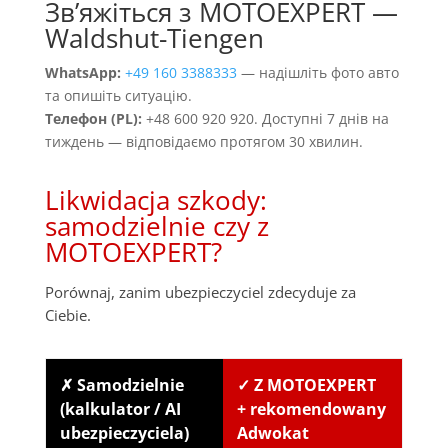
Звʼяжіться з MOTOEXPERT —
Waldshut-Tiengen
WhatsApp:
+49 160 3388333
— надішліть фото авто
та опишіть ситуацію.
Телефон (PL):
+48 600 920 920. Доступні 7 днів на
тиждень — відповідаємо протягом 30 хвилин.
Likwidacja szkody:
samodzielnie czy z
MOTOEXPERT?
Porównaj, zanim ubezpieczyciel zdecyduje za
Ciebie.
✗ Samodzielnie
✓ Z MOTOEXPERT
(kalkulator / AI
+ rekomendowany
ubezpieczyciela)
Adwokat