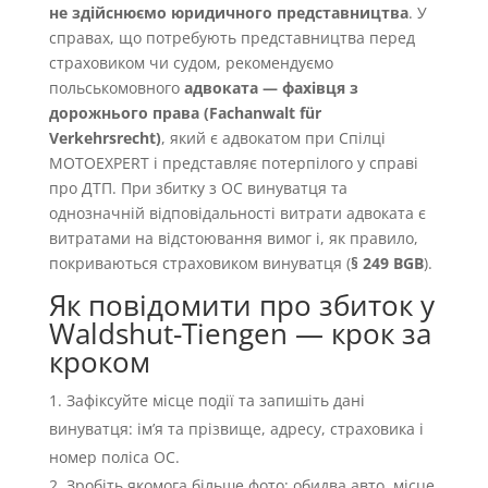
не здійснюємо юридичного представництва
. У
справах, що потребують представництва перед
страховиком чи судом, рекомендуємо
польськомовного
адвоката — фахівця з
дорожнього права (Fachanwalt für
Verkehrsrecht)
, який є адвокатом при Спілці
MOTOEXPERT і представляє потерпілого у справі
про ДТП. При збитку з OC винуватця та
однозначній відповідальності витрати адвоката є
витратами на відстоювання вимог і, як правило,
покриваються страховиком винуватця (
§ 249 BGB
).
Як повідомити про збиток у
Waldshut-Tiengen — крок за
кроком
Зафіксуйте місце події та запишіть дані
винуватця: імʼя та прізвище, адресу, страховика і
номер поліса OC.
Зробіть якомога більше фото: обидва авто, місце