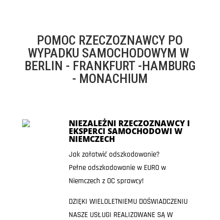
POMOC RZECZOZNAWCY PO
WYPADKU SAMOCHODOWYM W
BERLIN - FRANKFURT -HAMBURG
- MONACHIUM
NIEZALEŻNI RZECZOZNAWCY I
EKSPERCI SAMOCHODOWI W
NIEMCZECH
Jak załatwić odszkodowanie?
Pełne odszkodowanie w EURO w
Niemczech z OC sprawcy!
DZIĘKI WIELOLETNIEMU DOŚWIADCZENIU
NASZE USŁUGI REALIZOWANE SĄ W