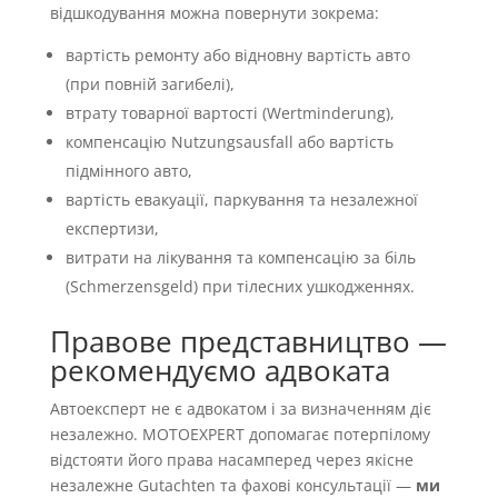
відшкодування можна повернути зокрема:
вартість ремонту або відновну вартість авто
(при повній загибелі),
втрату товарної вартості (Wertminderung),
компенсацію Nutzungsausfall або вартість
підмінного авто,
вартість евакуації, паркування та незалежної
експертизи,
витрати на лікування та компенсацію за біль
(Schmerzensgeld) при тілесних ушкодженнях.
Правове представництво —
рекомендуємо адвоката
Автоексперт не є адвокатом і за визначенням діє
незалежно. MOTOEXPERT допомагає потерпілому
відстояти його права насамперед через якісне
незалежне Gutachten та фахові консультації —
ми