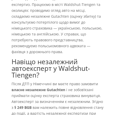
експертиз. Працюємо в місті Waldshut-Tiengen та
околицях: проводимо огляд авто на місці,
складаємо незалежне Gutachten (оцінку збитку) та
консультуємо потерпілого щодо вимог до
німецького страховика — українською, польською,
німецькою та англійською. У справах, що
потребують правового представництва,
рекомендуємо польськомовного адвоката —
фахівця з дорожнього права.
Навіщо незалежний
автоексперт у Waldshut-
Tiengen?
Після ДТП у Німеччині ви маєте право замовити
власне незалежне Gutachten
і не зобовʼязані
приймати оцінку експерта страховика винуватця.
Автоексперт за визначенням є незалежним. Згідно
з
§ 249 BGB
вам належить повне відновлення стану
до події, а вартість незалежної експертизи при