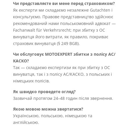
Чи представляєте ви мене перед страховиком?
Як експерти ми складаємо незалежне Gutachten і
консультуємо. Правове представництво здійснює
рекомендований нами польськомовний адвокат —
Fachanwalt für Verkehrsrecht; при збитку з OC
винуватця його витрати, як правило, покриває
страховик винуватця (§ 249 BGB).
Чи обслуговує MOTOEXPERT збитки з полісу AC/
КАСКО?
Так — складаємо експертизи як при збитку з OC
винуватця, так і з полісу AC/КАСКО, з польських і
німецьких полісів.
Як швидко проведете огляд?
Зазвичай протягом 24–48 годин після звернення.
Якою мовою можна звертатися?
Українською, польською, німецькою та
англійською.