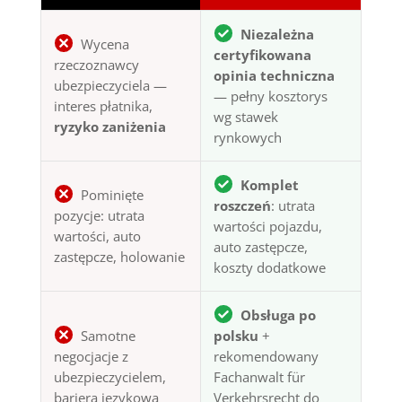
Niezależna
Wycena
certyfikowana
rzeczoznawcy
opinia techniczna
ubezpieczyciela —
— pełny kosztorys
interes płatnika,
wg stawek
ryzyko zaniżenia
rynkowych
Komplet
Pominięte
roszczeń
: utrata
pozycje: utrata
wartości pojazdu,
wartości, auto
auto zastępcze,
zastępcze, holowanie
koszty dodatkowe
Obsługa po
Samotne
polsku
+
negocjacje z
rekomendowany
ubezpieczycielem,
Fachanwalt für
bariera językowa
Verkehrsrecht do