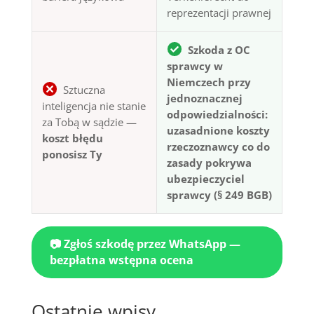
reprezentacji prawnej
Szkoda z OC
sprawcy w
Niemczech przy
Sztuczna
jednoznacznej
inteligencja nie stanie
odpowiedzialności:
za Tobą w sądzie —
uzasadnione koszty
koszt błędu
rzeczoznawcy co do
ponosisz Ty
zasady pokrywa
ubezpieczyciel
sprawcy (§ 249 BGB)
📷 Zgłoś szkodę przez WhatsApp —
bezpłatna wstępna ocena
Ostatnie wpisy