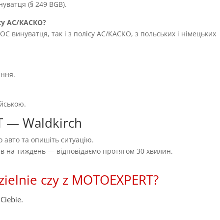
уватця (§ 249 BGB).
су AC/КАСКО?
OC винуватця, так і з полісу AC/КАСКО, з польських і німецьких
ення.
ійською.
T — Waldkirch
 авто та опишіть ситуацію.
нів на тиждень — відповідаємо протягом 30 хвилин.
zielnie czy z MOTOEXPERT?
Ciebie.