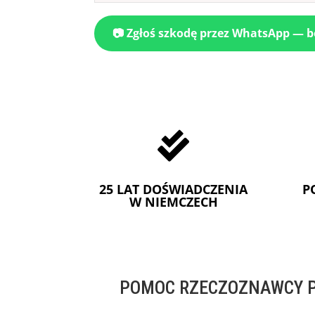
📷 Zgłoś szkodę przez WhatsApp — 

25 LAT DOŚWIADCZENIA
P
W NIEMCZECH
POMOC RZECZOZNAWCY P