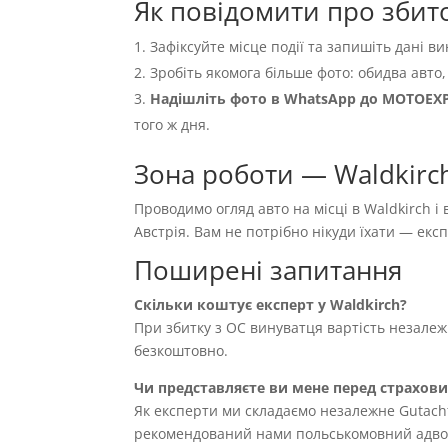
Як повідомити про збито
Зафіксуйте місце події та запишіть дані ви
Зробіть якомога більше фото: обидва авто,
Надішліть фото в WhatsApp до MOTOEX
того ж дня.
Зона роботи — Waldkirch
Проводимо огляд авто на місці в Waldkirch і
Австрія. Вам не потрібно нікуди їхати — ек
Поширені запитання
Скільки коштує експерт у Waldkirch?
При збитку з OC винуватця вартість незале
безкоштовно.
Чи представляєте ви мене перед страхов
Як експерти ми складаємо незалежне Gutach
рекомендований нами польськомовний адвока