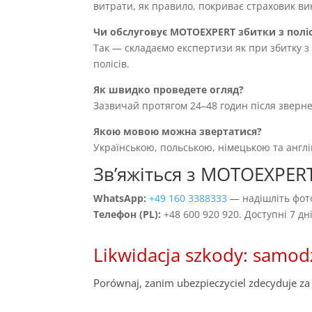
витрати, як правило, покриває страховик вин
Чи обслуговує MOTOEXPERT збитки з полі
Так — складаємо експертизи як при збитку з 
полісів.
Як швидко проведете огляд?
Зазвичай протягом 24–48 годин після зверн
Якою мовою можна звертатися?
Українською, польською, німецькою та англ
Звʼяжіться з MOTOEXPER
WhatsApp:
+49 160 3388333
— надішліть фото
Телефон (PL):
+48 600 920 920. Доступні 7 д
Likwidacja szkody: samod
Porównaj, zanim ubezpieczyciel zdecyduje za 