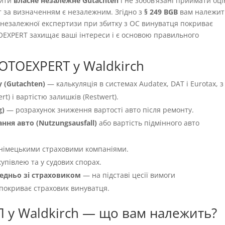
вити
власне незалежне Gutachten
і не зобовʼязані приймати оці
т за визначенням є незалежним. Згідно з
§ 249 BGB
вам належит
ть незалежної експертизи при збитку з OC винуватця покриває
OEXPERT захищає ваші інтереси і є основою правильного
OTOEXPERT у Waldkirch
 (Gutachten)
— калькуляція в системах Audatex, DAT і Eurotax, з
t) і вартістю залишків (Restwert).
g)
— розрахунок зниження вартості авто після ремонту.
ня авто (Nutzungsausfall)
або вартість підмінного авто
німецькими страховими компаніями.
упівлею та у судових спорах.
едньо зі страховиком
— на підставі цесії вимоги
 покриває страховик винуватця.
П у Waldkirch — що вам належить?