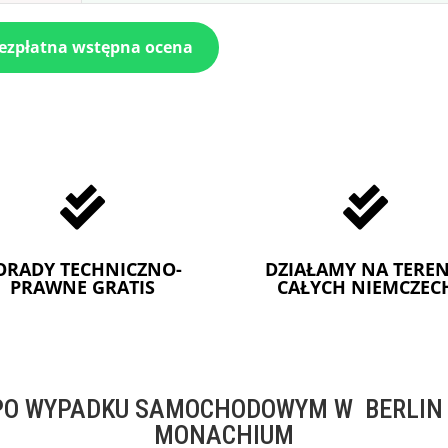
bezpłatna wstępna ocena


ORADY TECHNICZNO-
DZIAŁAMY NA TEREN
PRAWNE GRATIS
CAŁYCH NIEMCZEC
O WYPADKU SAMOCHODOWYM W BERLIN -
MONACHIUM