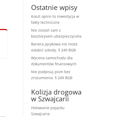
Ostatnie wpisy
Koszt opinii to inwestycja w
fakty techniczne
Nie zostań sam z
kosztorysem ubezpieczyciela
Bariera językowa nie może
osłabić szkody. § 249 BGB
Wycena samochodu dla
dokumentów finansowych
Nie podpisuj pism bez
zrozumienia. § 249 BGB
Kolizja drogowa
w Szwajcarii
Holowanie pojazdu
Szwajcaria