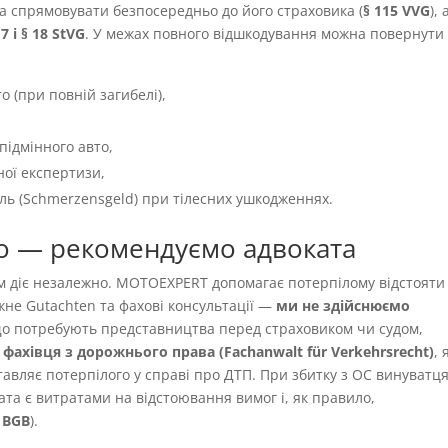
а спрямовувати безпосередньо до його страховика (
§ 115 VVG
), 
 7 і § 18 StVG
. У межах повного відшкодування можна повернути
о (при повній загибелі),
підмінного авто,
ної експертизи,
іль (Schmerzensgeld) при тілесних ушкодженнях.
о — рекомендуємо адвоката
ям діє незалежно. MOTOEXPERT допомагає потерпілому відстояти
жне Gutachten та фахові консультації —
ми не здійснюємо
 що потребують представництва перед страховиком чи судом,
фахівця з дорожнього права (Fachanwalt für Verkehrsrecht)
,
авляє потерпілого у справі про ДТП. При збитку з OC винуватця
ата є витратами на відстоювання вимог і, як правило,
9 BGB
).