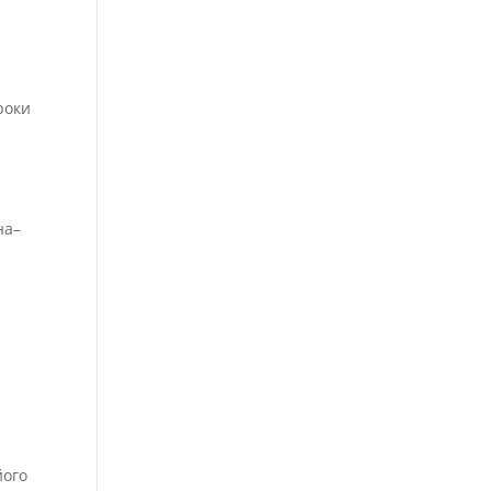
.
роки
на–
його