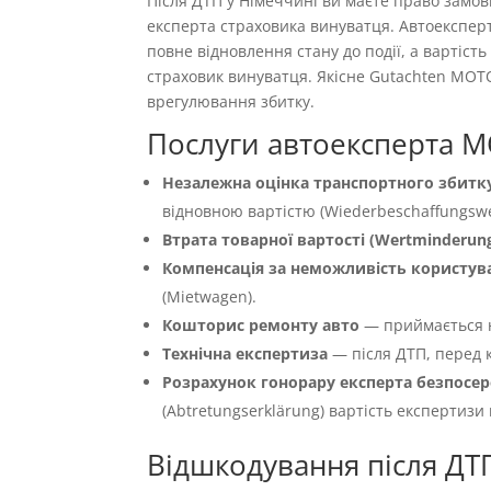
Після ДТП у Німеччині ви маєте право замо
експерта страховика винуватця. Автоекспер
повне відновлення стану до події, а вартіс
страховик винуватця. Якісне Gutachten MOT
врегулювання збитку.
Послуги автоексперта M
Незалежна оцінка транспортного збитку
відновною вартістю (Wiederbeschaffungswer
Втрата товарної вартості (Wertminderun
Компенсація за неможливість користуван
(Mietwagen).
Кошторис ремонту авто
— приймається 
Технічна експертиза
— після ДТП, перед к
Розрахунок гонорару експерта безпосер
(Abtretungserklärung) вартість експертизи
Відшкодування після ДТ