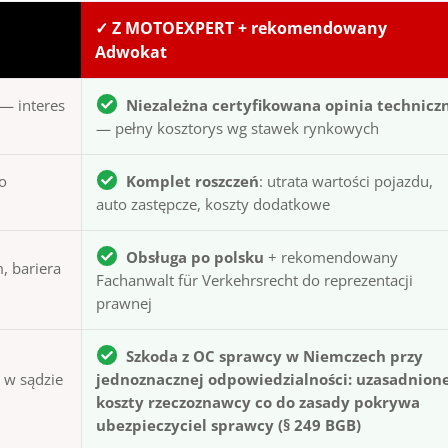
✓ Z MOTOEXPERT + rekomendowany
Adwokat
— interes
Niezależna certyfikowana opinia technicz
— pełny kosztorys wg stawek rynkowych
to
Komplet roszczeń
: utrata wartości pojazdu,
auto zastępcze, koszty dodatkowe
Obsługa po polsku
+ rekomendowany
, bariera
Fachanwalt für Verkehrsrecht do reprezentacji
prawnej
Szkoda z OC sprawcy w Niemczech przy
ą w sądzie
jednoznacznej odpowiedzialności: uzasadnion
koszty rzeczoznawcy co do zasady pokrywa
ubezpieczyciel sprawcy (§ 249 BGB)