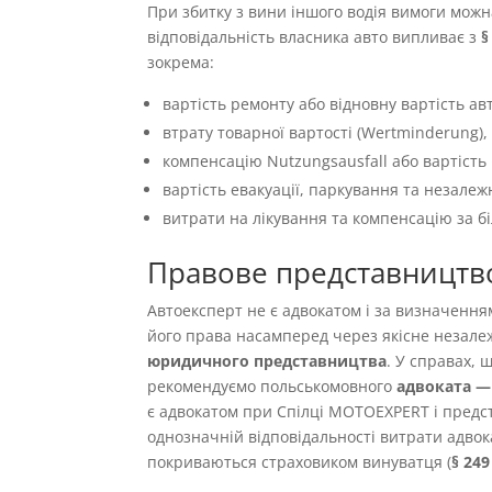
При збитку з вини іншого водія вимоги можн
відповідальність власника авто випливає з
§
зокрема:
вартість ремонту або відновну вартість авт
втрату товарної вартості (Wertminderung),
компенсацію Nutzungsausfall або вартість 
вартість евакуації, паркування та незалеж
витрати на лікування та компенсацію за б
Правове представництв
Автоексперт не є адвокатом і за визначенн
його права насамперед через якісне незале
юридичного представництва
. У справах,
рекомендуємо польськомовного
адвоката — 
є адвокатом при Спілці MOTOEXPERT і предст
однозначній відповідальності витрати адвок
покриваються страховиком винуватця (
§ 24