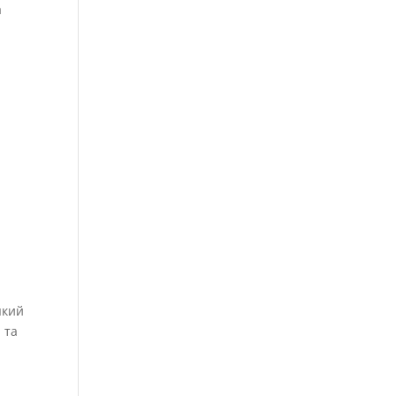
а
 який
 та