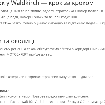
к у Waldkirch — крок за кроком
нуватця: імʼя та прізвище, адресу, страховика і номер поліса OC
 місце події, номерні знаки та всі пошкодження.
PERT
— безкоштовно оцінимо ситуацію та підкажемо подальші к
 та околиці
 всьому регіоні, а також обслуговуємо збитки в коридорі Німеччи
сперт MOTOEXPERT приїде до вас.
жної експертизи покриває страховик винуватця — для вас
иком?
ten і консультуємо. Правове представництво здійснює
т — Fachanwalt für Verkehrsrecht; при збитку з OC винуватця 