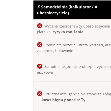
✗ Samodzielnie (kalkulator / AI
ubezpieczyciela)
Wycena rzeczoznawcy ubezpieczyciela 
płatnika,
ryzyko zaniżenia
Pominięte pozycje: utrata wartości, au
zastępcze, holowanie
Samotne negocjacje z ubezpieczycielem
językowa
Sztuczna inteligencja nie stanie za Tob
—
koszt błędu ponosisz Ty