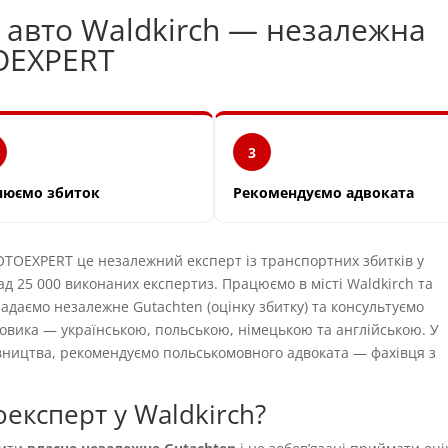
и авто Waldkirch — незалежна
OEXPERT
3
нюємо збиток
Рекомендуємо адвоката
OEXPERT це незалежний експерт із транспортних збитків у
ад 25 000 виконаних експертиз. Працюємо в місті Waldkirch та
ладаємо незалежне Gutachten (оцінку збитку) та консультуємо
овика — українською, польською, німецькою та англійською. У
вництва, рекомендуємо польськомовного адвоката — фахівця з
експерт у Waldkirch?