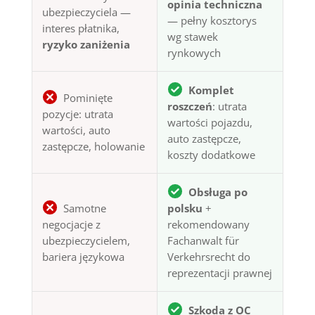
opinia techniczna
ubezpieczyciela —
— pełny kosztorys
interes płatnika,
wg stawek
ryzyko zaniżenia
rynkowych
Komplet
Pominięte
roszczeń
: utrata
pozycje: utrata
wartości pojazdu,
wartości, auto
auto zastępcze,
zastępcze, holowanie
koszty dodatkowe
Obsługa po
Samotne
polsku
+
negocjacje z
rekomendowany
ubezpieczycielem,
Fachanwalt für
bariera językowa
Verkehrsrecht do
reprezentacji prawnej
Szkoda z OC