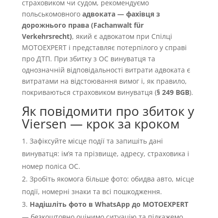
страховиком чи судом, рекомендуємо
польськомовного
адвоката — фахівця з
дорожнього права (Fachanwalt für
Verkehrsrecht)
, який є адвокатом при Спілці
MOTOEXPERT і представляє потерпілого у справі
про ДТП. При збитку з OC винуватця та
однозначній відповідальності витрати адвоката є
витратами на відстоювання вимог і, як правило,
покриваються страховиком винуватця (
§ 249 BGB
).
Як повідомити про збиток у
Viersen — крок за кроком
Зафіксуйте місце події та запишіть дані
винуватця: імʼя та прізвище, адресу, страховика і
номер поліса OC.
Зробіть якомога більше фото: обидва авто, місце
події, номерні знаки та всі пошкодження.
Надішліть фото в WhatsApp до MOTOEXPERT
— безкоштовно оцінимо ситуацію та підкажемо