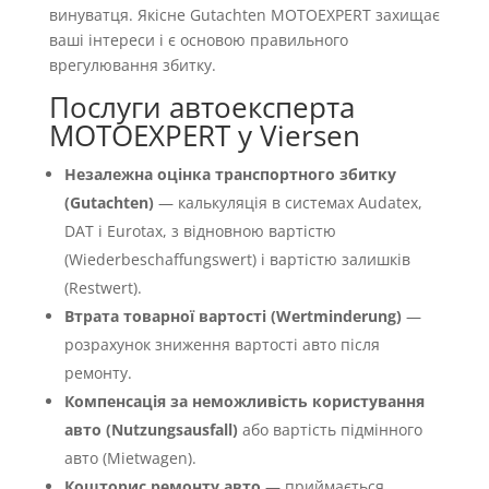
винуватця. Якісне Gutachten MOTOEXPERT захищає
ваші інтереси і є основою правильного
врегулювання збитку.
Послуги автоексперта
MOTOEXPERT у Viersen
Незалежна оцінка транспортного збитку
(Gutachten)
— калькуляція в системах Audatex,
DAT і Eurotax, з відновною вартістю
(Wiederbeschaffungswert) і вартістю залишків
(Restwert).
Втрата товарної вартості (Wertminderung)
—
розрахунок зниження вартості авто після
ремонту.
Компенсація за неможливість користування
авто (Nutzungsausfall)
або вартість підмінного
авто (Mietwagen).
Кошторис ремонту авто
— приймається