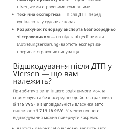
німецькими страховими компаніями.
Технічна експертиза
— після ДТП, перед
купівлею та у судових спорах.
Розрахунок гонорару експерта безпосередньо
зі страховиком
— на підставі цесії вимоги
(Abtretungserklärung) вартість експертизи
покриває страховик винуватця.
Відшкодування після ДТП у
Viersen — що вам
належить?
При збитку з вини іншого водія вимоги можна
спрямовувати безпосередньо до його страховика
(
§ 115 VVG
), а відповідальність власника авто
випливає з
§ 7 і § 18 StVG
. У межах повного
відшкодування можна повернути зокрема:
вартість ремонту або відновну вартість авто