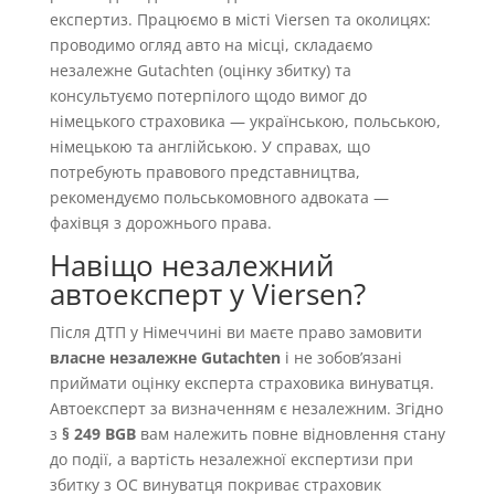
експертиз. Працюємо в місті Viersen та околицях:
проводимо огляд авто на місці, складаємо
незалежне Gutachten (оцінку збитку) та
консультуємо потерпілого щодо вимог до
німецького страховика — українською, польською,
німецькою та англійською. У справах, що
потребують правового представництва,
рекомендуємо польськомовного адвоката —
фахівця з дорожнього права.
Навіщо незалежний
автоексперт у Viersen?
Після ДТП у Німеччині ви маєте право замовити
власне незалежне Gutachten
і не зобовʼязані
приймати оцінку експерта страховика винуватця.
Автоексперт за визначенням є незалежним. Згідно
з
§ 249 BGB
вам належить повне відновлення стану
до події, а вартість незалежної експертизи при
збитку з OC винуватця покриває страховик