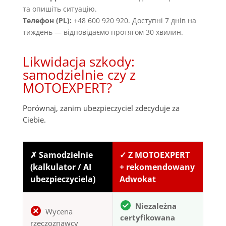
та опишіть ситуацію.
Телефон (PL):
+48 600 920 920. Доступні 7 днів на
тиждень — відповідаємо протягом 30 хвилин.
Likwidacja szkody:
samodzielnie czy z
MOTOEXPERT?
Porównaj, zanim ubezpieczyciel zdecyduje za
Ciebie.
✗ Samodzielnie
✓ Z MOTOEXPERT
(kalkulator / AI
+ rekomendowany
ubezpieczyciela)
Adwokat
Niezależna
Wycena
certyfikowana
rzeczoznawcy