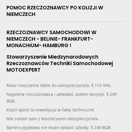
POMOC RZECZOZNAWCY PO KOLIZJI W
NIEMCZECH
RZECZOZNAWCY SAMOCHODOWI W
NIEMCZECH - BELINIE- FRANKFURT-
MONACHIUM- HAMBURG !
Stowarzyszenie Miedzynarodowych
Rzeczoznawców Techniki Samochodowej
MOTOEXPERT
Masz roszczenie także do ubezpieczyciela. § 115 VVG.
Najpierw rzeczoznawca i adwokat, potem decyzje. § 249
BGB
Koszt opinii to inwestycja w fakty techniczne
Nie zostań sam z kosztorysem ubezpieczyciela
Bariera językowa nie może osłabić szkody. § 249 BGB