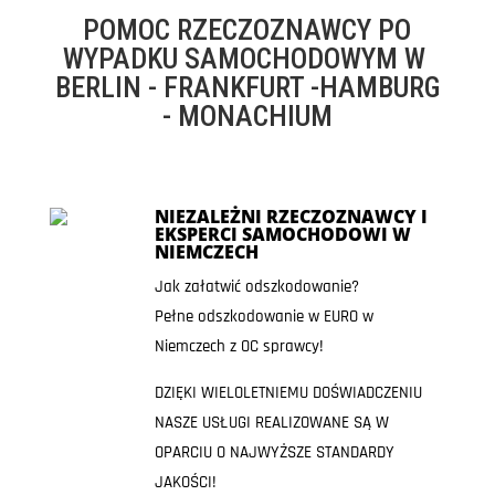
POMOC RZECZOZNAWCY PO
WYPADKU SAMOCHODOWYM W
BERLIN - FRANKFURT -HAMBURG
- MONACHIUM
NIEZALEŻNI RZECZOZNAWCY I
EKSPERCI SAMOCHODOWI W
NIEMCZECH
Jak załatwić odszkodowanie?
Pełne odszkodowanie w EURO w
Niemczech z OC sprawcy!
DZIĘKI WIELOLETNIEMU DOŚWIADCZENIU
NASZE USŁUGI REALIZOWANE SĄ W
OPARCIU O NAJWYŻSZE STANDARDY
JAKOŚCI!