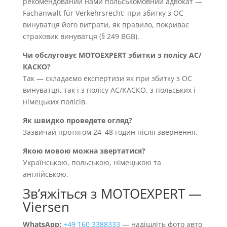
рекомендований нами польськомовний адвокат —
Fachanwalt für Verkehrsrecht; при збитку з OC
винуватця його витрати, як правило, покриває
страховик винуватця (§ 249 BGB).
Чи обслуговує MOTOEXPERT збитки з полісу AC/
КАСКО?
Так — складаємо експертизи як при збитку з OC
винуватця, так і з полісу AC/КАСКО, з польських і
німецьких полісів.
Як швидко проведете огляд?
Зазвичай протягом 24–48 годин після звернення.
Якою мовою можна звертатися?
Українською, польською, німецькою та
англійською.
Звʼяжіться з MOTOEXPERT —
Viersen
WhatsApp:
+49 160 3388333
— надішліть фото авто