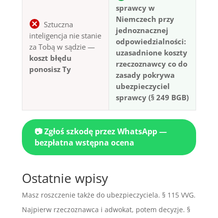
sprawcy w
Niemczech przy
Sztuczna
jednoznacznej
inteligencja nie stanie
odpowiedzialności:
za Tobą w sądzie —
uzasadnione koszty
koszt błędu
rzeczoznawcy co do
ponosisz Ty
zasady pokrywa
ubezpieczyciel
sprawcy (§ 249 BGB)
📷 Zgłoś szkodę przez WhatsApp —
bezpłatna wstępna ocena
Ostatnie wpisy
Masz roszczenie także do ubezpieczyciela. § 115 VVG.
Najpierw rzeczoznawca i adwokat, potem decyzje. §