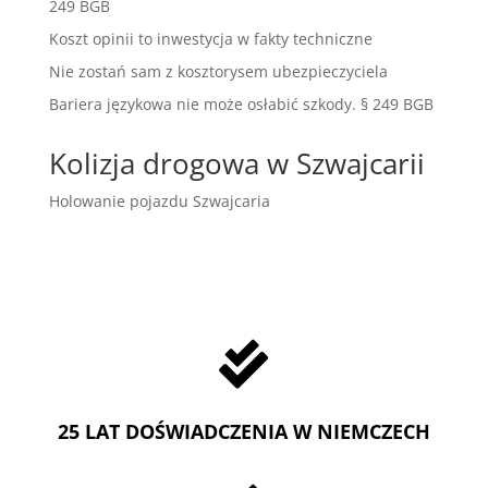
249 BGB
Koszt opinii to inwestycja w fakty techniczne
Nie zostań sam z kosztorysem ubezpieczyciela
Bariera językowa nie może osłabić szkody. § 249 BGB
Kolizja drogowa w Szwajcarii
Holowanie pojazdu Szwajcaria

25 LAT DOŚWIADCZENIA W NIEMCZECH