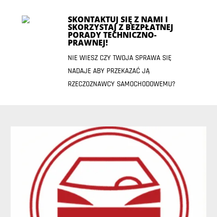
SKONTAKTUJ SIĘ Z NAMI I
SKORZYSTAJ Z BEZPŁATNEJ
PORADY TECHNICZNO-
PRAWNEJ!
NIE WIESZ CZY TWOJA SPRAWA SIĘ
NADAJE ABY PRZEKAZAĆ JĄ
RZECZOZNAWCY SAMOCHODOWEMU?