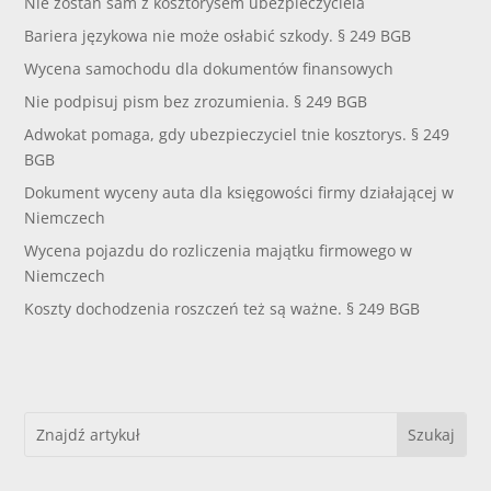
Nie zostań sam z kosztorysem ubezpieczyciela
Bariera językowa nie może osłabić szkody. § 249 BGB
Wycena samochodu dla dokumentów finansowych
Nie podpisuj pism bez zrozumienia. § 249 BGB
Adwokat pomaga, gdy ubezpieczyciel tnie kosztorys. § 249
BGB
Dokument wyceny auta dla księgowości firmy działającej w
Niemczech
Wycena pojazdu do rozliczenia majątku firmowego w
Niemczech
Koszty dochodzenia roszczeń też są ważne. § 249 BGB