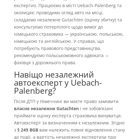
експертиз. Працюємо в місті Uebach-Palenberg та
околицях: проводимо огляд авто на місці,
складаємо незалежне Gutachten (оцінку збитку) та
консультуємо потерпілого щодо вимог до
німецького страховика — українською, польською,
німецькою та англійською. У справах, що
потребують правового представництва,
рекомендуємо польськомовного адвоката —
фахівця з дорожнього права.
Навіщо незалежний
автоексперт у Uebach-
Palenberg?
Після ДТП у Німеччині ви маєте право замовити
власне незалежне Gutachten
і не зобовʼязані
приймати оцінку експерта страховика винуватця.
Автоексперт за визначенням є незалежним. Згідно
з
§ 249 BGB
вам належить повне відновлення стану
до події, а вартість незалежної експертизи при