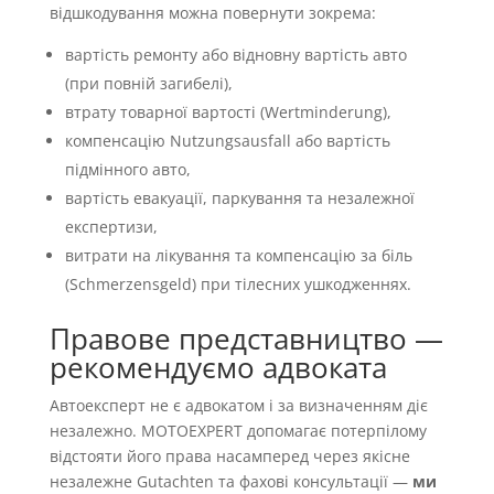
відшкодування можна повернути зокрема:
вартість ремонту або відновну вартість авто
(при повній загибелі),
втрату товарної вартості (Wertminderung),
компенсацію Nutzungsausfall або вартість
підмінного авто,
вартість евакуації, паркування та незалежної
експертизи,
витрати на лікування та компенсацію за біль
(Schmerzensgeld) при тілесних ушкодженнях.
Правове представництво —
рекомендуємо адвоката
Автоексперт не є адвокатом і за визначенням діє
незалежно. MOTOEXPERT допомагає потерпілому
відстояти його права насамперед через якісне
незалежне Gutachten та фахові консультації —
ми