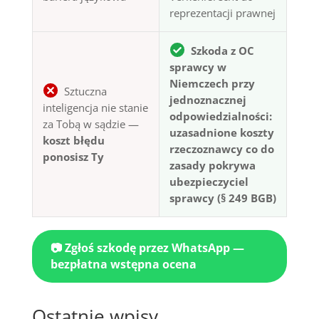
reprezentacji prawnej
Szkoda z OC
sprawcy w
Niemczech przy
Sztuczna
jednoznacznej
inteligencja nie stanie
odpowiedzialności:
za Tobą w sądzie —
uzasadnione koszty
koszt błędu
rzeczoznawcy co do
ponosisz Ty
zasady pokrywa
ubezpieczyciel
sprawcy (§ 249 BGB)
📷 Zgłoś szkodę przez WhatsApp —
bezpłatna wstępna ocena
Ostatnie wpisy