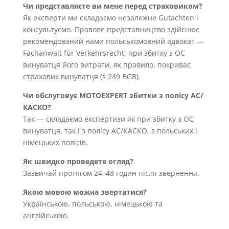
Чи представляєте ви мене перед страховиком?
Як експерти ми складаємо незалежне Gutachten і
консультуємо. Правове представництво здійснює
рекомендований нами польськомовний адвокат —
Fachanwalt für Verkehrsrecht; при збитку з OC
винуватця його витрати, як правило, покриває
страховик винуватця (§ 249 BGB).
Чи обслуговує MOTOEXPERT збитки з полісу AC/
КАСКО?
Так — складаємо експертизи як при збитку з OC
винуватця, так і з полісу AC/КАСКО, з польських і
німецьких полісів.
Як швидко проведете огляд?
Зазвичай протягом 24–48 годин після звернення.
Якою мовою можна звертатися?
Українською, польською, німецькою та
англійською.