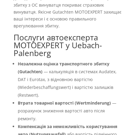
збитку з OC винуватця покриває страховик
винуватця. Якісне Gutachten MOTOEXPERT захищає
ваші інтереси і є основою правильного
врегулювання збитку.
Послуги автоексперта
MOTOEXPERT у Uebach-
Palenberg
Незалежна оцінка транспортного збитку
(Gutachten)
— калькуляція в системах Audatex,
DAT і Eurotax, з відновною вартістю
(Wiederbeschaffungswert) і вартістю залишків
(Restwert).
Втрата товарної вартості (Wertminderung)
—
розрахунок зниження вартості авто після
ремонту.
Компенсація за неможливість користування
авто (Nutzungsausfall)
або вартість підмінного