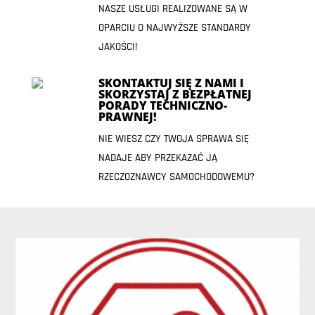
NASZE USŁUGI REALIZOWANE SĄ W
OPARCIU O NAJWYŻSZE STANDARDY
JAKOŚCI!
SKONTAKTUJ SIĘ Z NAMI I
SKORZYSTAJ Z BEZPŁATNEJ
PORADY TECHNICZNO-
PRAWNEJ!
NIE WIESZ CZY TWOJA SPRAWA SIĘ
NADAJE ABY PRZEKAZAĆ JĄ
RZECZOZNAWCY SAMOCHODOWEMU?