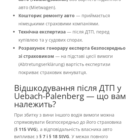
авто (Mietwagen).
Кошторис ремонту авто
— приймається
німецькими страховими компаніями.
Технічна експертиза
— після ДТП, перед
купівлею та у судових спорах.
Розрахунок гонорару експерта безпосередньо
зі страховиком
— на підставі цесії вимоги
(Abtretungserklärung) вартість експертизи
покриває страховик винуватця.
Відшкодування після ДТП у
Uebach-Palenberg — що вам
належить?
При збитку з вини іншого водія вимоги можна
спрямовувати безпосередньо до його страховика
(
§ 115 VVG
), а відповідальність власника авто
випливає з
§ 7 і § 18 StVG
. У межах повного