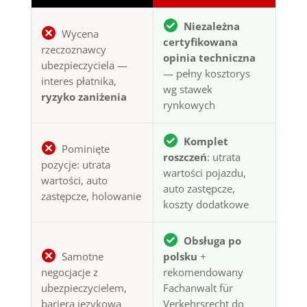
Niezależna
Wycena
certyfikowana
rzeczoznawcy
opinia techniczna
ubezpieczyciela —
— pełny kosztorys
interes płatnika,
wg stawek
ryzyko zaniżenia
rynkowych
Komplet
Pominięte
roszczeń
: utrata
pozycje: utrata
wartości pojazdu,
wartości, auto
auto zastępcze,
zastępcze, holowanie
koszty dodatkowe
Obsługa po
Samotne
polsku
+
negocjacje z
rekomendowany
ubezpieczycielem,
Fachanwalt für
bariera językowa
Verkehrsrecht do