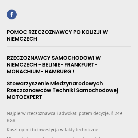
POMOC RZECZOZNAWCY PO KOLIZJI W
NIEMCZECH
RZECZOZNAWCY SAMOCHODOWI W
NIEMCZECH - BELINIE- FRANKFURT-
MONACHIUM- HAMBURG !
Stowarzyszenie Miedzynarodowych
Rzeczoznawców Techniki Samochodowej
MOTOEXPERT
Najpierw rzeczoznawca i adwokat, potem decyzje. § 249
BGB
Koszt opinii to inwestycja w fakty techniczne