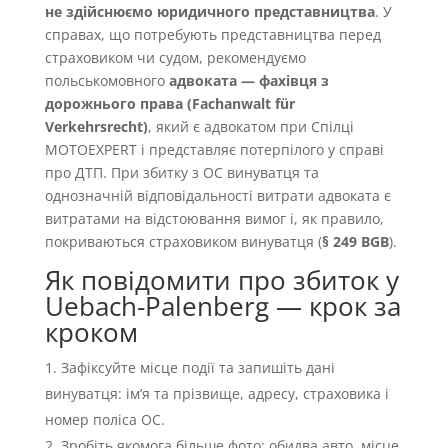
не здійснюємо юридичного представництва
. У
справах, що потребують представництва перед
страховиком чи судом, рекомендуємо
польськомовного
адвоката — фахівця з
дорожнього права (Fachanwalt für
Verkehrsrecht)
, який є адвокатом при Спілці
MOTOEXPERT і представляє потерпілого у справі
про ДТП. При збитку з OC винуватця та
однозначній відповідальності витрати адвоката є
витратами на відстоювання вимог і, як правило,
покриваються страховиком винуватця (
§ 249 BGB
).
Як повідомити про збиток у
Uebach-Palenberg — крок за
кроком
Зафіксуйте місце події та запишіть дані
винуватця: імʼя та прізвище, адресу, страховика і
номер поліса OC.
Зробіть якомога більше фото: обидва авто, місце