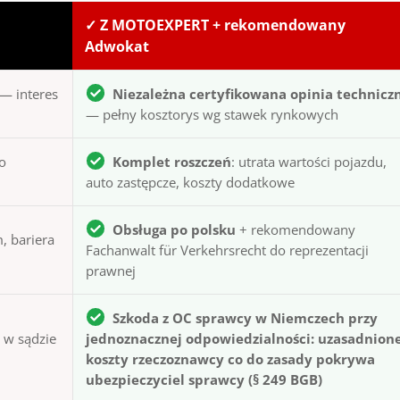
✓ Z MOTOEXPERT + rekomendowany
Adwokat
— interes
Niezależna certyfikowana opinia technicz
— pełny kosztorys wg stawek rynkowych
to
Komplet roszczeń
: utrata wartości pojazdu,
auto zastępcze, koszty dodatkowe
Obsługa po polsku
+ rekomendowany
, bariera
Fachanwalt für Verkehrsrecht do reprezentacji
prawnej
Szkoda z OC sprawcy w Niemczech przy
ą w sądzie
jednoznacznej odpowiedzialności: uzasadnion
koszty rzeczoznawcy co do zasady pokrywa
ubezpieczyciel sprawcy (§ 249 BGB)