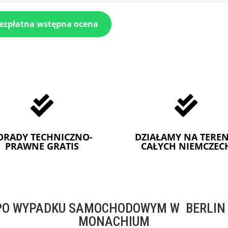
bezpłatna wstępna ocena


ORADY TECHNICZNO-
DZIAŁAMY NA TEREN
PRAWNE GRATIS
CAŁYCH NIEMCZEC
O WYPADKU SAMOCHODOWYM W BERLIN -
MONACHIUM