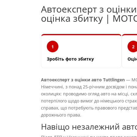
Автоексперт з оцінки
оцінка збитку | MOT
1
2
Зробіть фото збитку
Оці
Автоексперт з оцінки авто Tuttlingen
— MOT
Німеччині, з понад 25-річним досвідом і пон
околицях: проводимо огляд авто на місці, ск
потерпілого щодо вимог до німецького страх
справах, що потребують правового предста
дорожнього права.
Навіщо незалежний автое