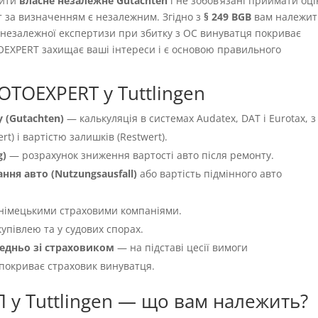
вити
власне незалежне Gutachten
і не зобовʼязані приймати оці
т за визначенням є незалежним. Згідно з
§ 249 BGB
вам належит
ть незалежної експертизи при збитку з OC винуватця покриває
OEXPERT захищає ваші інтереси і є основою правильного
OTOEXPERT у Tuttlingen
 (Gutachten)
— калькуляція в системах Audatex, DAT і Eurotax, з
t) і вартістю залишків (Restwert).
g)
— розрахунок зниження вартості авто після ремонту.
ня авто (Nutzungsausfall)
або вартість підмінного авто
німецькими страховими компаніями.
упівлею та у судових спорах.
едньо зі страховиком
— на підставі цесії вимоги
 покриває страховик винуватця.
 у Tuttlingen — що вам належить?