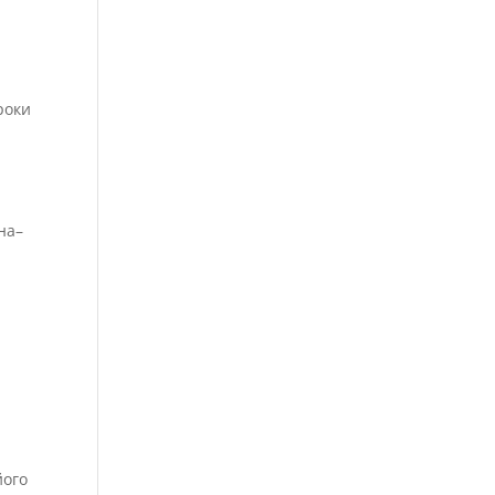
.
роки
ина–
його