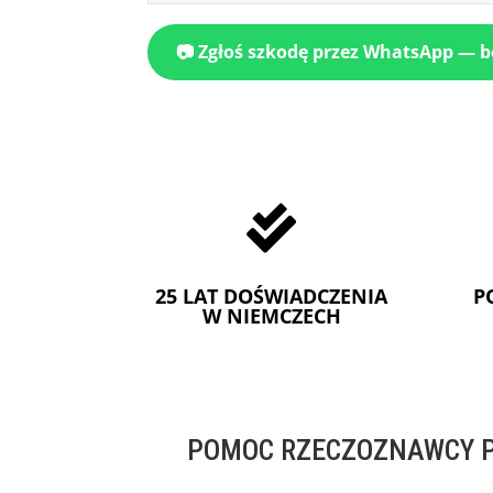
📷 Zgłoś szkodę przez WhatsApp — 

25 LAT DOŚWIADCZENIA
P
W NIEMCZECH
POMOC RZECZOZNAWCY P