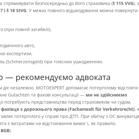
а спрямовувати безпосередньо до його страховика (
§ 115 VVG
), 
 7 і § 18 StVG
. У межах повного відшкодування можна повернути
о (при повній загибелі),
підмінного авто,
ної експертизи,
іль (Schmerzensgeld) при тілесних ушкодженнях.
о — рекомендуємо адвоката
ям діє незалежно. MOTOEXPERT допомагає потерпілому відстояти
жне Gutachten та фахові консультації —
ми не здійснюємо
 що потребують представництва перед страховиком чи судом,
фахівця з дорожнього права (Fachanwalt für Verkehrsrecht)
,
авляє потерпілого у справі про ДТП. При збитку з OC винуватця
ата є витратами на відстоювання вимог і, як правило,
9 BGB
).