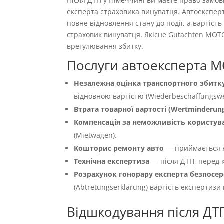
Після ДТП у Німеччині ви маєте право замо
експерта страховика винуватця. Автоекспер
повне відновлення стану до події, а вартіс
страховик винуватця. Якісне Gutachten MOT
врегулювання збитку.
Послуги автоексперта M
Незалежна оцінка транспортного збитку
відновною вартістю (Wiederbeschaffungswer
Втрата товарної вартості (Wertminderun
Компенсація за неможливість користуван
(Mietwagen).
Кошторис ремонту авто
— приймається 
Технічна експертиза
— після ДТП, перед к
Розрахунок гонорару експерта безпосер
(Abtretungserklärung) вартість експертизи
Відшкодування після ДТП