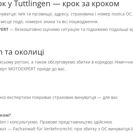
к у Tuttlingen — крок за кроком
нуватця: імʼя та прізвище, адресу, страховика і номер поліса OC
 місце події, номерні знаки та всі пошкодження.
PERT
— безкоштовно оцінимо ситуацію та підкажемо подальші к
n та околиці
 всьому регіоні, а також обслуговуємо збитки в коридорі Німечч
сперт MOTOEXPERT приїде до вас.
жної експертизи покриває страховик винуватця — для вас
иком?
ten і консультуємо. Правове представництво здійснює
т — Fachanwalt für Verkehrsrecht; при збитку з OC винуватця 