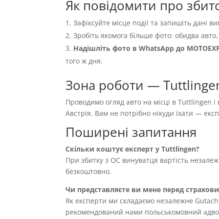
Як повідомити про збито
Зафіксуйте місце події та запишіть дані ви
Зробіть якомога більше фото: обидва авто,
Надішліть фото в WhatsApp до MOTOEX
того ж дня.
Зона роботи — Tuttlinge
Проводимо огляд авто на місці в Tuttlingen і
Австрія. Вам не потрібно нікуди їхати — ек
Поширені запитання
Скільки коштує експерт у Tuttlingen?
При збитку з OC винуватця вартість незале
безкоштовно.
Чи представляєте ви мене перед страхов
Як експерти ми складаємо незалежне Gutach
рекомендований нами польськомовний адвока