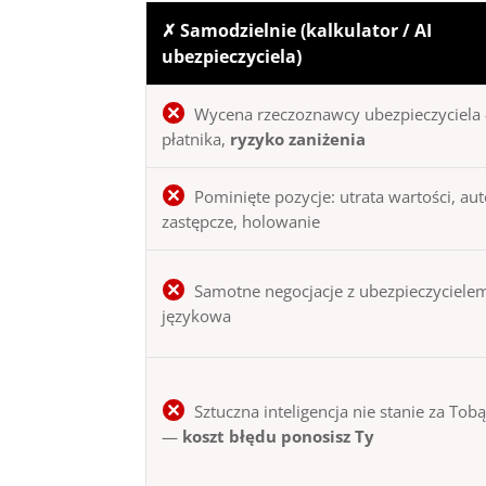
✗ Samodzielnie (kalkulator / AI
ubezpieczyciela)
Wycena rzeczoznawcy ubezpieczyciela 
płatnika,
ryzyko zaniżenia
Pominięte pozycje: utrata wartości, au
zastępcze, holowanie
Samotne negocjacje z ubezpieczycielem
językowa
Sztuczna inteligencja nie stanie za Tob
—
koszt błędu ponosisz Ty