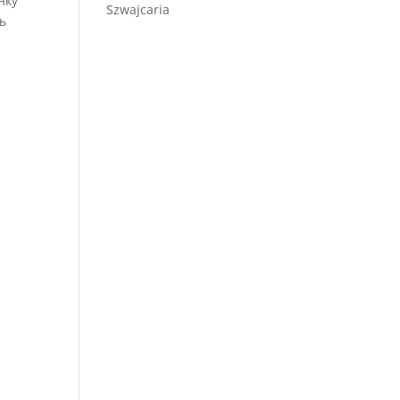
нку
Szwajcaria
ь