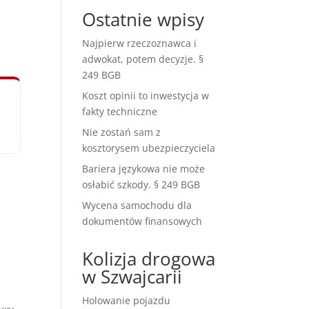
Ostatnie wpisy
Najpierw rzeczoznawca i
adwokat, potem decyzje. §
249 BGB
Koszt opinii to inwestycja w
fakty techniczne
Nie zostań sam z
kosztorysem ubezpieczyciela
Bariera językowa nie może
osłabić szkody. § 249 BGB
Wycena samochodu dla
dokumentów finansowych
Kolizja drogowa
w Szwajcarii
Holowanie pojazdu