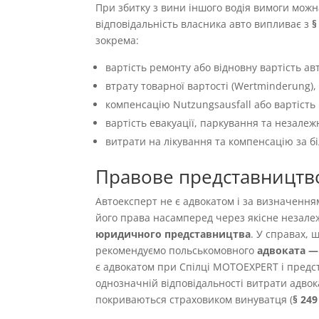
При збитку з вини іншого водія вимоги можн
відповідальність власника авто випливає з
§
зокрема:
вартість ремонту або відновну вартість авт
втрату товарної вартості (Wertminderung),
компенсацію Nutzungsausfall або вартість 
вартість евакуації, паркування та незалеж
витрати на лікування та компенсацію за б
Правове представництв
Автоексперт не є адвокатом і за визначенн
його права насамперед через якісне незале
юридичного представництва
. У справах,
рекомендуємо польськомовного
адвоката — 
є адвокатом при Спілці MOTOEXPERT і предст
однозначній відповідальності витрати адвок
покриваються страховиком винуватця (
§ 24