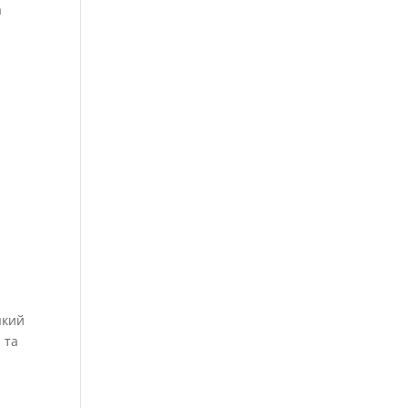
а
 який
 та