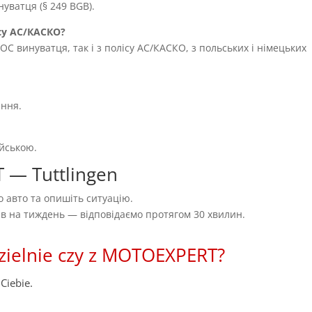
уватця (§ 249 BGB).
су AC/КАСКО?
OC винуватця, так і з полісу AC/КАСКО, з польських і німецьких
ення.
ійською.
 — Tuttlingen
 авто та опишіть ситуацію.
нів на тиждень — відповідаємо протягом 30 хвилин.
zielnie czy z MOTOEXPERT?
Ciebie.