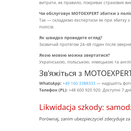
витрати, як правило, покриває страховик вин
Чи обслуговує MOTOEXPERT збитки з полі
Так — складаємо експертизи як при збитку з 
полісів.
Як швидко проведете огляд?
Зазвичай протягом 24–48 годин після зверн
Якою мовою можна звертатися?
Українською, польською, німецькою та англ
Звʼяжіться з MOTOEXPERT
WhatsApp:
+49 160 3388333
— надішліть фото
Телефон (PL):
+48 600 920 920. Доступні 7 д
Likwidacja szkody: samod
Porównaj, zanim ubezpieczyciel zdecyduje za 