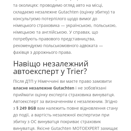
та околицях: проводимо огляд авто на місці,
складаємо незалежне Gutachten (оцінку збитку) та
консультуємо потерпілого щодо вимог до
німецького страховика — українською, польською,
німецькою та англійською. У справах, що
потребують правового представництва,
рекомендуємо польськомовного адвоката —
фахівця з дорожнього права.
Навіщо незалежний
автоексперт у Trier?
Після ДТП у Німеччині ви маєте право замовити
власне незалежне Gutachten
і не зобовʼязані
приймати оцінку експерта страховика винуватця.
Автоексперт за визначенням є незалежним. Згідно
з
§ 249 BGB
вам належить повне відновлення стану
до події, а вартість незалежної експертизи при
збитку з OC винуватця покриває страховик
винуватця. Якісне Gutachten MOTOEXPERT захищає