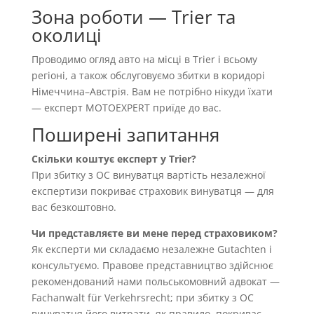
Зона роботи — Trier та
околиці
Проводимо огляд авто на місці в Trier і всьому
регіоні, а також обслуговуємо збитки в коридорі
Німеччина–Австрія. Вам не потрібно нікуди їхати
— експерт MOTOEXPERT приїде до вас.
Поширені запитання
Скільки коштує експерт у Trier?
При збитку з OC винуватця вартість незалежної
експертизи покриває страховик винуватця — для
вас безкоштовно.
Чи представляєте ви мене перед страховиком?
Як експерти ми складаємо незалежне Gutachten і
консультуємо. Правове представництво здійснює
рекомендований нами польськомовний адвокат —
Fachanwalt für Verkehrsrecht; при збитку з OC
винуватця його витрати, як правило, покриває