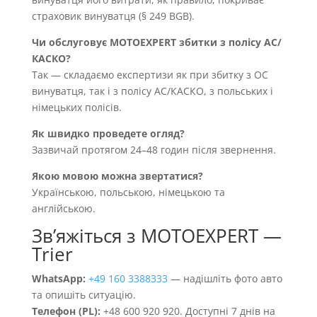
страховик винуватця (§ 249 BGB).
Чи обслуговує MOTOEXPERT збитки з полісу AC/
КАСКО?
Так — складаємо експертизи як при збитку з OC
винуватця, так і з полісу AC/КАСКО, з польських і
німецьких полісів.
Як швидко проведете огляд?
Зазвичай протягом 24–48 годин після звернення.
Якою мовою можна звертатися?
Українською, польською, німецькою та
англійською.
Звʼяжіться з MOTOEXPERT —
Trier
WhatsApp:
+49 160 3388333
— надішліть фото авто
та опишіть ситуацію.
Телефон (PL):
+48 600 920 920. Доступні 7 днів на