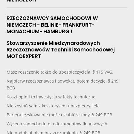
RZECZOZNAWCY SAMOCHODOWI W
NIEMCZECH - BELINIE- FRANKFURT-
MONACHIUM- HAMBURG !
Stowarzyszenie Miedzynarodowych
Rzeczoznawców Techniki Samochodowej
MOTOEXPERT
Masz roszczenie także do ubezpieczyciela. § 115 VVG.
Najpierw rzeczoznawca i adwokat, potem decyzje. § 249
BGB
Koszt opinii to inwestycja w fakty techniczne
Nie zostań sam z kosztorysem ubezpieczyciela
Bariera językowa nie może osłabić szkody. § 249 BGB
Wycena samochodu dla dokumentów finansowych
Nie podpisuj pism bez zrozumienia. § 249 BGB