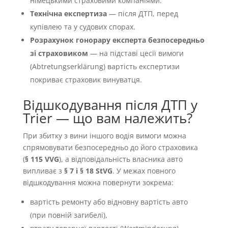
німецькими страховими компаніями.
Технічна експертиза
— після ДТП, перед
купівлею та у судових спорах.
Розрахунок гонорару експерта безпосередньо
зі страховиком
— на підставі цесії вимоги
(Abtretungserklärung) вартість експертизи
покриває страховик винуватця.
Відшкодування після ДТП у
Trier — що вам належить?
При збитку з вини іншого водія вимоги можна
спрямовувати безпосередньо до його страховика
(
§ 115 VVG
), а відповідальність власника авто
випливає з
§ 7 і § 18 StVG
. У межах повного
відшкодування можна повернути зокрема:
вартість ремонту або відновну вартість авто
(при повній загибелі),