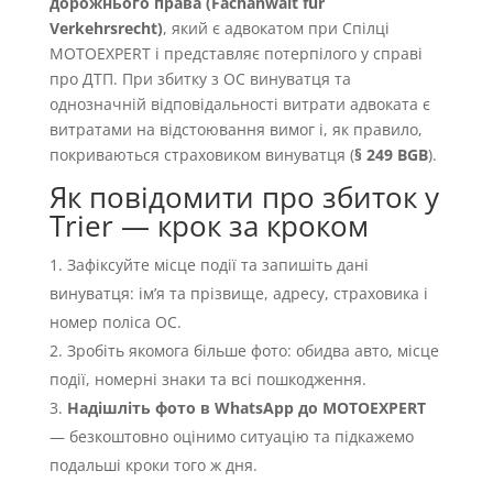
дорожнього права (Fachanwalt für
Verkehrsrecht)
, який є адвокатом при Спілці
MOTOEXPERT і представляє потерпілого у справі
про ДТП. При збитку з OC винуватця та
однозначній відповідальності витрати адвоката є
витратами на відстоювання вимог і, як правило,
покриваються страховиком винуватця (
§ 249 BGB
).
Як повідомити про збиток у
Trier — крок за кроком
Зафіксуйте місце події та запишіть дані
винуватця: імʼя та прізвище, адресу, страховика і
номер поліса OC.
Зробіть якомога більше фото: обидва авто, місце
події, номерні знаки та всі пошкодження.
Надішліть фото в WhatsApp до MOTOEXPERT
— безкоштовно оцінимо ситуацію та підкажемо
подальші кроки того ж дня.