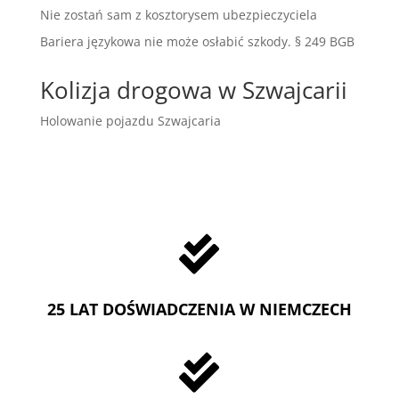
Nie zostań sam z kosztorysem ubezpieczyciela
Bariera językowa nie może osłabić szkody. § 249 BGB
Kolizja drogowa w Szwajcarii
Holowanie pojazdu Szwajcaria

25 LAT DOŚWIADCZENIA W NIEMCZECH
