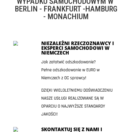
WYPADKU SAMOCHODOWYM W
BERLIN - FRANKFURT -HAMBURG
- MONACHIUM
NIEZALEŻNI RZECZOZNAWCY I
EKSPERCI SAMOCHODOWI W
NIEMCZECH
Jak załatwić odszkodowanie?
Pełne odszkodowanie w EURO w
Niemczech z OC sprawcy!
DZIĘKI WIELOLETNIEMU DOŚWIADCZENIU
NASZE USŁUGI REALIZOWANE SĄ W
OPARCIU O NAJWYŻSZE STANDARDY
JAKOŚCI!
SKONTAKTUJ SIĘ Z NAMI I