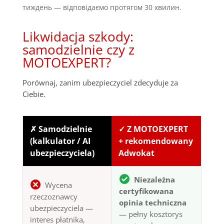
тиждень — відповідаємо протягом 30 хвилин.
Likwidacja szkody:
samodzielnie czy z
MOTOEXPERT?
Porównaj, zanim ubezpieczyciel zdecyduje za
Ciebie.
✗ Samodzielnie
✓ Z MOTOEXPERT
(kalkulator / AI
+ rekomendowany
ubezpieczyciela)
Adwokat
Niezależna
Wycena
certyfikowana
rzeczoznawcy
opinia techniczna
ubezpieczyciela —
— pełny kosztorys
interes płatnika,