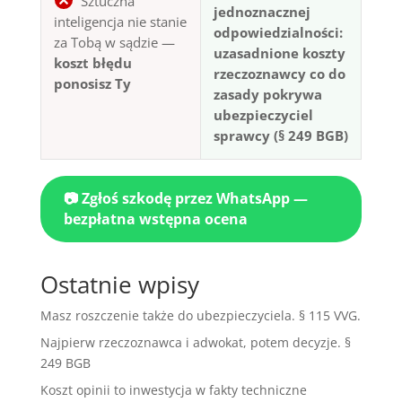
Sztuczna
jednoznacznej
inteligencja nie stanie
odpowiedzialności:
za Tobą w sądzie —
uzasadnione koszty
koszt błędu
rzeczoznawcy co do
ponosisz Ty
zasady pokrywa
ubezpieczyciel
sprawcy (§ 249 BGB)
📷 Zgłoś szkodę przez WhatsApp —
bezpłatna wstępna ocena
Ostatnie wpisy
Masz roszczenie także do ubezpieczyciela. § 115 VVG.
Najpierw rzeczoznawca i adwokat, potem decyzje. §
249 BGB
Koszt opinii to inwestycja w fakty techniczne