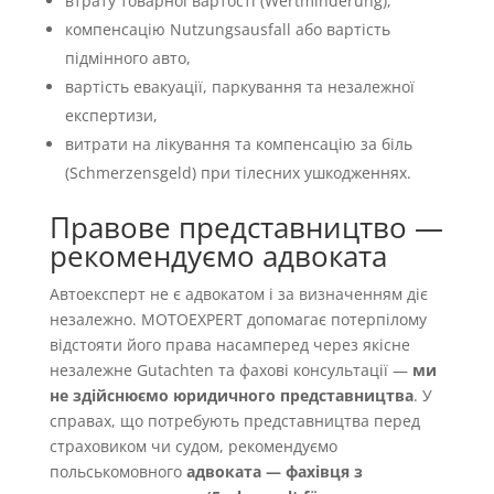
втрату товарної вартості (Wertminderung),
компенсацію Nutzungsausfall або вартість
підмінного авто,
вартість евакуації, паркування та незалежної
експертизи,
витрати на лікування та компенсацію за біль
(Schmerzensgeld) при тілесних ушкодженнях.
Правове представництво —
рекомендуємо адвоката
Автоексперт не є адвокатом і за визначенням діє
незалежно. MOTOEXPERT допомагає потерпілому
відстояти його права насамперед через якісне
незалежне Gutachten та фахові консультації —
ми
не здійснюємо юридичного представництва
. У
справах, що потребують представництва перед
страховиком чи судом, рекомендуємо
польськомовного
адвоката — фахівця з