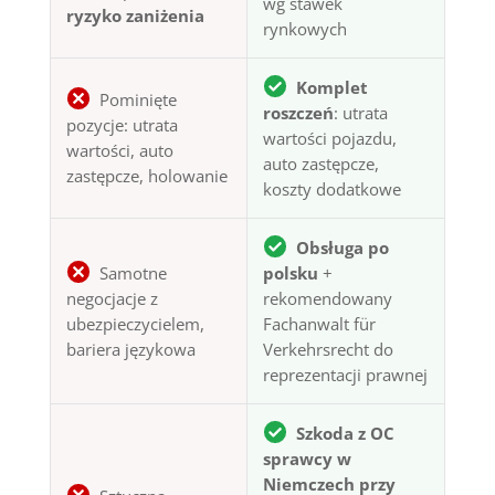
wg stawek
ryzyko zaniżenia
rynkowych
Komplet
Pominięte
roszczeń
: utrata
pozycje: utrata
wartości pojazdu,
wartości, auto
auto zastępcze,
zastępcze, holowanie
koszty dodatkowe
Obsługa po
Samotne
polsku
+
negocjacje z
rekomendowany
ubezpieczycielem,
Fachanwalt für
bariera językowa
Verkehrsrecht do
reprezentacji prawnej
Szkoda z OC
sprawcy w
Niemczech przy