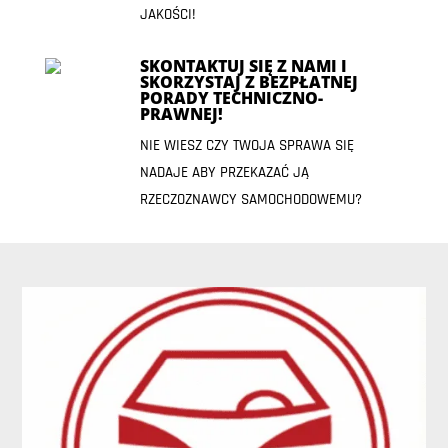
JAKOŚCI!
SKONTAKTUJ SIĘ Z NAMI I
SKORZYSTAJ Z BEZPŁATNEJ
PORADY TECHNICZNO-
PRAWNEJ!
NIE WIESZ CZY TWOJA SPRAWA SIĘ
NADAJE ABY PRZEKAZAĆ JĄ
RZECZOZNAWCY SAMOCHODOWEMU?