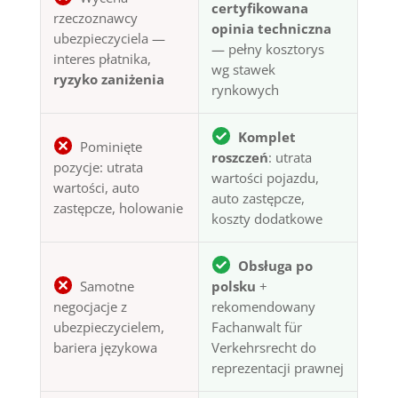
certyfikowana
rzeczoznawcy
opinia techniczna
ubezpieczyciela —
— pełny kosztorys
interes płatnika,
wg stawek
ryzyko zaniżenia
rynkowych
Komplet
Pominięte
roszczeń
: utrata
pozycje: utrata
wartości pojazdu,
wartości, auto
auto zastępcze,
zastępcze, holowanie
koszty dodatkowe
Obsługa po
Samotne
polsku
+
negocjacje z
rekomendowany
ubezpieczycielem,
Fachanwalt für
bariera językowa
Verkehrsrecht do
reprezentacji prawnej