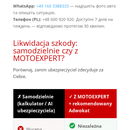
WhatsApp:
+49 160 3388333
— надішліть фото авто
та опишіть ситуацію.
Телефон (PL):
+48 600 920 920. Доступні 7 днів на
тиждень — відповідаємо протягом 30 хвилин.
Likwidacja szkody:
samodzielnie czy z
MOTOEXPERT?
Porównaj, zanim ubezpieczyciel zdecyduje za
Ciebie.
✗ Samodzielnie
✓ Z MOTOEXPERT
(kalkulator / AI
+ rekomendowany
ubezpieczyciela)
Adwokat
Niezależna
Wycena