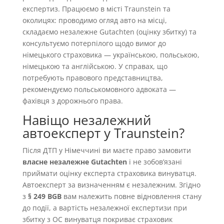
експертиз. Працюємо в місті Traunstein та
околицях: проводимо огляд авто на місці,
складаємо незалежне Gutachten (оцінку збитку) та
консультуємо потерпілого щодо вимог до
німецького страховика — українською, польською,
німецькою та англійською. У справах, що
потребують правового представництва,
рекомендуємо польськомовного адвоката —
фахівця з дорожнього права.
Навіщо незалежний
автоексперт у Traunstein?
Після ДТП у Німеччині ви маєте право замовити
власне незалежне Gutachten
і не зобовʼязані
приймати оцінку експерта страховика винуватця.
Автоексперт за визначенням є незалежним. Згідно
з
§ 249 BGB
вам належить повне відновлення стану
до події, а вартість незалежної експертизи при
збитку з OC винуватця покриває страховик