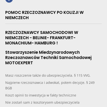
POMOC RZECZOZNAWCY PO KOLIZJI W
NIEMCZECH
RZECZOZNAWCY SAMOCHODOWI W
NIEMCZECH - BELINIE- FRANKFURT-
MONACHIUM- HAMBURG !
Stowarzyszenie Miedzynarodowych
Rzeczoznawców Techniki Samochodowej
MOTOEXPERT
Masz roszczenie także do ubezpieczyciela. § 115 VVG.
Najpierw rzeczoznawca i adwokat, potem decyzje. § 249
BGB
Koszt opinii to inwestycja w fakty techniczne
Nie zostań sam z kosztorysem ubezpieczyciela