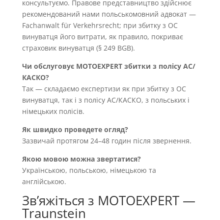
консультуємо. Правове представництво здійснює
рекомендований нами польськомовний адвокат —
Fachanwalt für Verkehrsrecht; при збитку з OC
винуватця його витрати, як правило, покриває
страховик винуватця (§ 249 BGB).
Чи обслуговує MOTOEXPERT збитки з полісу AC/
КАСКО?
Так — складаємо експертизи як при збитку з OC
винуватця, так і з полісу AC/КАСКО, з польських і
німецьких полісів.
Як швидко проведете огляд?
Зазвичай протягом 24–48 годин після звернення.
Якою мовою можна звертатися?
Українською, польською, німецькою та
англійською.
Звʼяжіться з MOTOEXPERT —
Traunstein