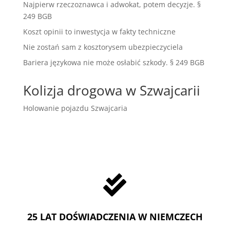
Najpierw rzeczoznawca i adwokat, potem decyzje. §
249 BGB
Koszt opinii to inwestycja w fakty techniczne
Nie zostań sam z kosztorysem ubezpieczyciela
Bariera językowa nie może osłabić szkody. § 249 BGB
Kolizja drogowa w Szwajcarii
Holowanie pojazdu Szwajcaria

25 LAT DOŚWIADCZENIA W NIEMCZECH