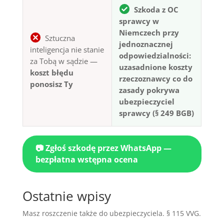
Szkoda z OC
sprawcy w
Niemczech przy
Sztuczna
jednoznacznej
inteligencja nie stanie
odpowiedzialności:
za Tobą w sądzie —
uzasadnione koszty
koszt błędu
rzeczoznawcy co do
ponosisz Ty
zasady pokrywa
ubezpieczyciel
sprawcy (§ 249 BGB)
📷 Zgłoś szkodę przez WhatsApp —
bezpłatna wstępna ocena
Ostatnie wpisy
Masz roszczenie także do ubezpieczyciela. § 115 VVG.