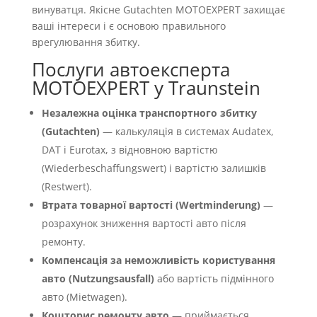
винуватця. Якісне Gutachten MOTOEXPERT захищає
ваші інтереси і є основою правильного
врегулювання збитку.
Послуги автоексперта
MOTOEXPERT у Traunstein
Незалежна оцінка транспортного збитку
(Gutachten)
— калькуляція в системах Audatex,
DAT і Eurotax, з відновною вартістю
(Wiederbeschaffungswert) і вартістю залишків
(Restwert).
Втрата товарної вартості (Wertminderung)
—
розрахунок зниження вартості авто після
ремонту.
Компенсація за неможливість користування
авто (Nutzungsausfall)
або вартість підмінного
авто (Mietwagen).
Кошторис ремонту авто
— приймається