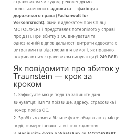
страховиком чи судом, рекомендуємо
польськомовного
адвоката — фахівця з
дорожнього права (Fachanwalt für
Verkehrsrecht)
, який є адвокатом при Спілці
MOTOEXPERT і представляє потерпілого у справі
про ДТП. При збитку з OC винуватця та
однозначній відповідальності витрати адвоката є
витратами на відстоювання вимог і, як правило,
покриваються страховиком винуватця (
§ 249 BGB
).
Як повідомити про збиток у
Traunstein — крок за
кроком
Зафіксуйте місце події та запишіть дані
винуватця: імʼя та прізвище, адресу, страховика і
номер поліса OC.
Зробіть якомога більше фото: обидва авто, місце
події, номерні знаки та всі пошкодження.
Надішліть фото в WhatsApp до MOTOEXPERT