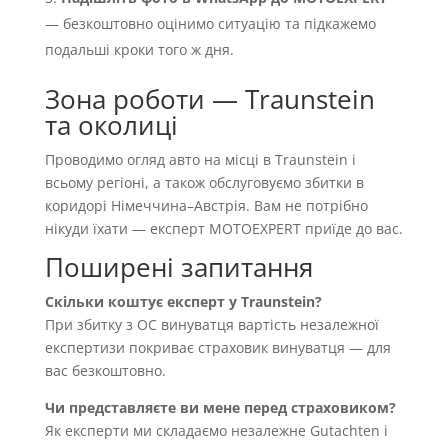
— безкоштовно оцінимо ситуацію та підкажемо
подальші кроки того ж дня.
Зона роботи — Traunstein
та околиці
Проводимо огляд авто на місці в Traunstein і
всьому регіоні, а також обслуговуємо збитки в
коридорі Німеччина–Австрія. Вам не потрібно
нікуди їхати — експерт MOTOEXPERT приїде до вас.
Поширені запитання
Скільки коштує експерт у Traunstein?
При збитку з OC винуватця вартість незалежної
експертизи покриває страховик винуватця — для
вас безкоштовно.
Чи представляєте ви мене перед страховиком?
Як експерти ми складаємо незалежне Gutachten і