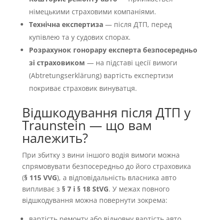
німецькими страховими компаніями.
Технічна експертиза
— після ДТП, перед
купівлею та у судових спорах.
Розрахунок гонорару експерта безпосередньо
зі страховиком
— на підставі цесії вимоги
(Abtretungserklärung) вартість експертизи
покриває страховик винуватця.
Відшкодування після ДТП у
Traunstein — що вам
належить?
При збитку з вини іншого водія вимоги можна
спрямовувати безпосередньо до його страховика
(
§ 115 VVG
), а відповідальність власника авто
випливає з
§ 7 і § 18 StVG
. У межах повного
відшкодування можна повернути зокрема:
вартість ремонту або відновну вартість авто