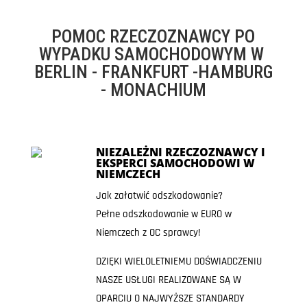
POMOC RZECZOZNAWCY PO
WYPADKU SAMOCHODOWYM W
BERLIN - FRANKFURT -HAMBURG
- MONACHIUM
NIEZALEŻNI RZECZOZNAWCY I
EKSPERCI SAMOCHODOWI W
NIEMCZECH
Jak załatwić odszkodowanie?
Pełne odszkodowanie w EURO w
Niemczech z OC sprawcy!
DZIĘKI WIELOLETNIEMU DOŚWIADCZENIU
NASZE USŁUGI REALIZOWANE SĄ W
OPARCIU O NAJWYŻSZE STANDARDY