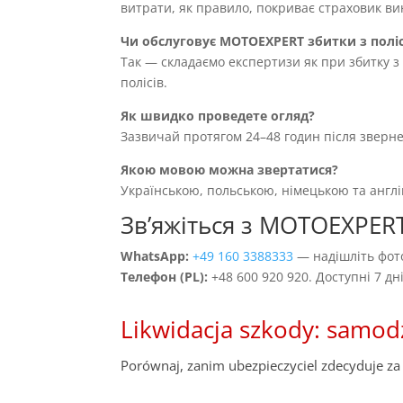
витрати, як правило, покриває страховик вин
Чи обслуговує MOTOEXPERT збитки з полі
Так — складаємо експертизи як при збитку з 
полісів.
Як швидко проведете огляд?
Зазвичай протягом 24–48 годин після зверн
Якою мовою можна звертатися?
Українською, польською, німецькою та англ
Звʼяжіться з MOTOEXPER
WhatsApp:
+49 160 3388333
— надішліть фото
Телефон (PL):
+48 600 920 920. Доступні 7 д
Likwidacja szkody: samod
Porównaj, zanim ubezpieczyciel zdecyduje za 