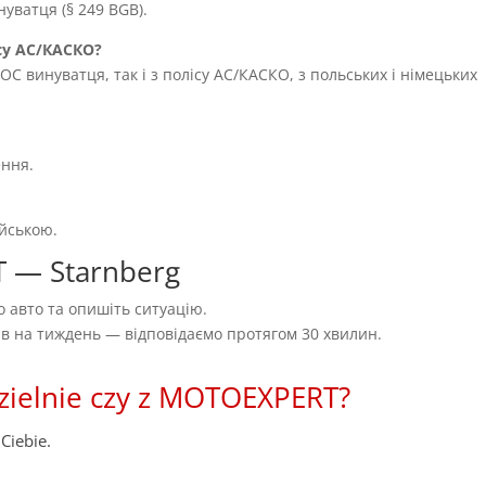
уватця (§ 249 BGB).
су AC/КАСКО?
OC винуватця, так і з полісу AC/КАСКО, з польських і німецьких
ення.
ійською.
T — Starnberg
 авто та опишіть ситуацію.
нів на тиждень — відповідаємо протягом 30 хвилин.
zielnie czy z MOTOEXPERT?
Ciebie.