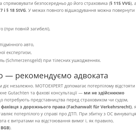
а спрямовувати безпосередньо до його страховика (
§ 115 VVG
), 
 7 і § 18 StVG
. У межах повного відшкодування можна повернути
о (при повній загибелі),
підмінного авто,
ної експертизи,
іль (Schmerzensgeld) при тілесних ушкодженнях.
о — рекомендуємо адвоката
ям діє незалежно. MOTOEXPERT допомагає потерпілому відстояти
жне Gutachten та фахові консультації —
ми не здійснюємо
 що потребують представництва перед страховиком чи судом,
фахівця з дорожнього права (Fachanwalt für Verkehrsrecht)
,
авляє потерпілого у справі про ДТП. При збитку з OC винуватця
ата є витратами на відстоювання вимог і, як правило,
9 BGB
).