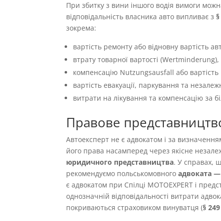
При збитку з вини іншого водія вимоги можн
відповідальність власника авто випливає з
§
зокрема:
вартість ремонту або відновну вартість авт
втрату товарної вартості (Wertminderung),
компенсацію Nutzungsausfall або вартість 
вартість евакуації, паркування та незалеж
витрати на лікування та компенсацію за б
Правове представництв
Автоексперт не є адвокатом і за визначенн
його права насамперед через якісне незале
юридичного представництва
. У справах,
рекомендуємо польськомовного
адвоката — 
є адвокатом при Спілці MOTOEXPERT і предст
однозначній відповідальності витрати адвок
покриваються страховиком винуватця (
§ 24