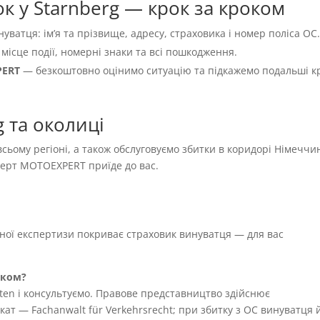
к у Starnberg — крок за кроком
нуватця: імʼя та прізвище, адресу, страховика і номер поліса OC
 місце події, номерні знаки та всі пошкодження.
PERT
— безкоштовно оцінимо ситуацію та підкажемо подальші к
 та околиці
 всьому регіоні, а також обслуговуємо збитки в коридорі Німеччи
сперт MOTOEXPERT приїде до вас.
жної експертизи покриває страховик винуватця — для вас
иком?
ten і консультуємо. Правове представництво здійснює
т — Fachanwalt für Verkehrsrecht; при збитку з OC винуватця 