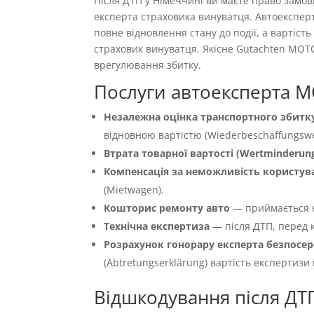
Після ДТП у Німеччині ви маєте право замо
експерта страховика винуватця. Автоекспер
повне відновлення стану до події, а вартіс
страховик винуватця. Якісне Gutachten MOT
врегулювання збитку.
Послуги автоексперта M
Незалежна оцінка транспортного збитку
відновною вартістю (Wiederbeschaffungswer
Втрата товарної вартості (Wertminderun
Компенсація за неможливість користуван
(Mietwagen).
Кошторис ремонту авто
— приймається 
Технічна експертиза
— після ДТП, перед к
Розрахунок гонорару експерта безпосер
(Abtretungserklärung) вартість експертизи
Відшкодування після ДТ