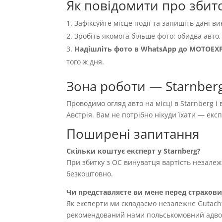
Як повідомити про збито
Зафіксуйте місце події та запишіть дані ви
Зробіть якомога більше фото: обидва авто,
Надішліть фото в WhatsApp до MOTOEX
того ж дня.
Зона роботи — Starnberg
Проводимо огляд авто на місці в Starnberg і
Австрія. Вам не потрібно нікуди їхати — ек
Поширені запитання
Скільки коштує експерт у Starnberg?
При збитку з OC винуватця вартість незале
безкоштовно.
Чи представляєте ви мене перед страхов
Як експерти ми складаємо незалежне Gutach
рекомендований нами польськомовний адвока