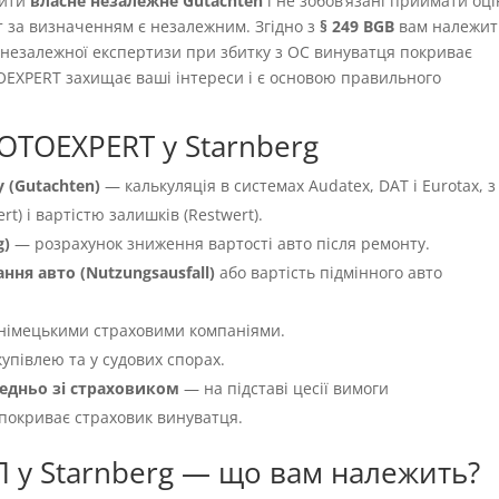
вити
власне незалежне Gutachten
і не зобовʼязані приймати оці
т за визначенням є незалежним. Згідно з
§ 249 BGB
вам належит
ть незалежної експертизи при збитку з OC винуватця покриває
OEXPERT захищає ваші інтереси і є основою правильного
OTOEXPERT у Starnberg
 (Gutachten)
— калькуляція в системах Audatex, DAT і Eurotax, з
t) і вартістю залишків (Restwert).
g)
— розрахунок зниження вартості авто після ремонту.
ня авто (Nutzungsausfall)
або вартість підмінного авто
німецькими страховими компаніями.
упівлею та у судових спорах.
едньо зі страховиком
— на підставі цесії вимоги
 покриває страховик винуватця.
П у Starnberg — що вам належить?