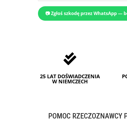
📷 Zgłoś szkodę przez WhatsApp — 

25 LAT DOŚWIADCZENIA
P
W NIEMCZECH
POMOC RZECZOZNAWCY P