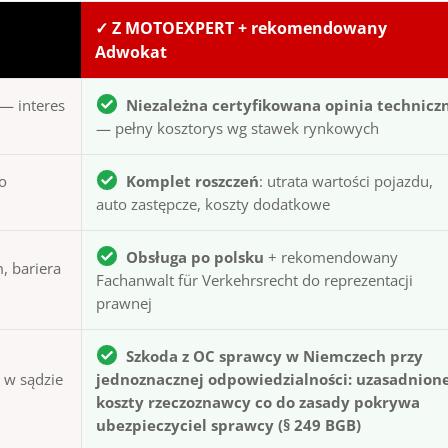
✓ Z MOTOEXPERT + rekomendowany
Adwokat
— interes
Niezależna certyfikowana opinia technicz
— pełny kosztorys wg stawek rynkowych
to
Komplet roszczeń
: utrata wartości pojazdu,
auto zastępcze, koszty dodatkowe
Obsługa po polsku
+ rekomendowany
, bariera
Fachanwalt für Verkehrsrecht do reprezentacji
prawnej
Szkoda z OC sprawcy w Niemczech przy
ą w sądzie
jednoznacznej odpowiedzialności: uzasadnion
koszty rzeczoznawcy co do zasady pokrywa
ubezpieczyciel sprawcy (§ 249 BGB)