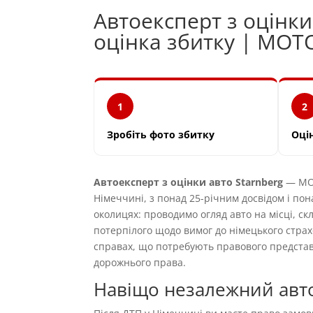
Автоексперт з оцінк
оцінка збитку | MOT
1
2
Зробіть фото збитку
Оці
Автоексперт з оцінки авто Starnberg
— MOT
Німеччині, з понад 25-річним досвідом і пон
околицях: проводимо огляд авто на місці, ск
потерпілого щодо вимог до німецького страх
справах, що потребують правового предста
дорожнього права.
Навіщо незалежний авто