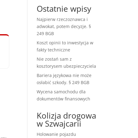
Ostatnie wpisy
Najpierw rzeczoznawca i
adwokat, potem decyzje. §
249 BGB
Koszt opinii to inwestycja w
fakty techniczne
Nie zostań sam z
kosztorysem ubezpieczyciela
Bariera językowa nie może
osłabić szkody. § 249 BGB
Wycena samochodu dla
dokumentów finansowych
Kolizja drogowa
w Szwajcarii
Holowanie pojazdu