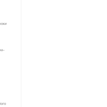
.
роки
на–
його