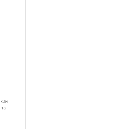
а
 який
 та