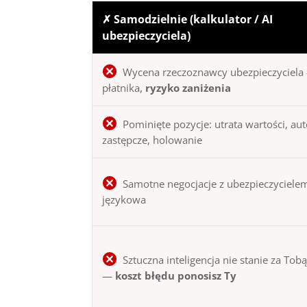
✗ Samodzielnie (kalkulator / AI
ubezpieczyciela)
Wycena rzeczoznawcy ubezpieczyciela 
płatnika,
ryzyko zaniżenia
Pominięte pozycje: utrata wartości, au
zastępcze, holowanie
Samotne negocjacje z ubezpieczycielem
językowa
Sztuczna inteligencja nie stanie za Tob
—
koszt błędu ponosisz Ty