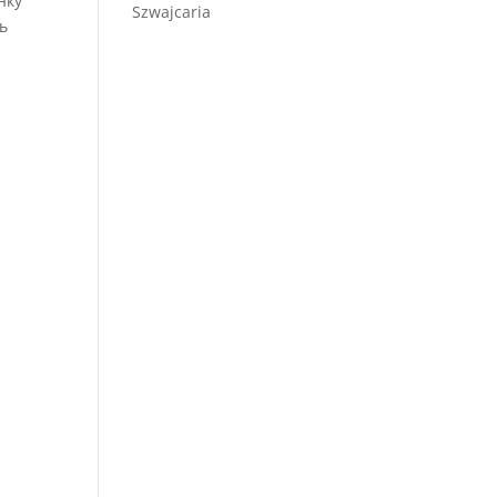
нку
Szwajcaria
ь