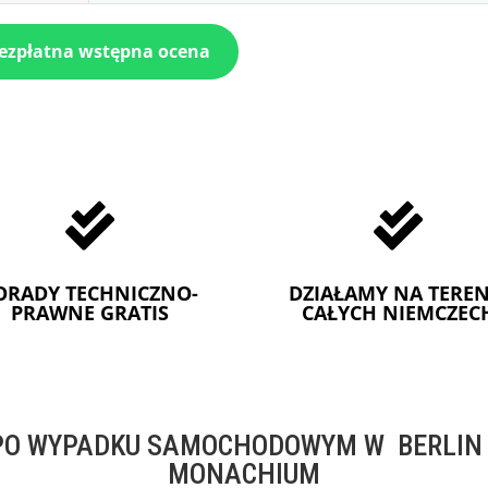
bezpłatna wstępna ocena


ORADY TECHNICZNO-
DZIAŁAMY NA TEREN
PRAWNE GRATIS
CAŁYCH NIEMCZEC
O WYPADKU SAMOCHODOWYM W BERLIN -
MONACHIUM