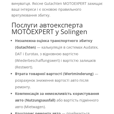
винуватця. Якісне Gutachten MOTOEXPERT захищає
ваші інтереси і є основою правильного
врегулювання збитку.
Послуги автоексперта
MOTOEXPERT у Solingen
Незалежна оцінка транспортного збитку
(Gutachten)
— калькуляція в системах Audatex,
DAT і Eurotax, з відновною вартістю
(Wiederbeschaffungswert) і вартістю залишків
(Restwert).
Втрата товарної вартості (Wertminderung)
—
розрахунок зниження вартості авто після
ремонту.
Компенсація за неможливість користування
авто (Nutzungsausfall)
або вартість підмінного
авто (Mietwagen).
Кошторис ремонту авто
— приймається