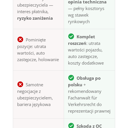
opinia techniczna
ubezpieczyciela —
— pełny kosztorys
interes płatnika,
wg stawek
ryzyko zaniżenia
rynkowych
Komplet
Pominięte
roszczeń
: utrata
pozycje: utrata
wartości pojazdu,
wartości, auto
auto zastępcze,
zastępcze, holowanie
koszty dodatkowe
Obsługa po
Samotne
polsku
+
negocjacje z
rekomendowany
ubezpieczycielem,
Fachanwalt für
bariera językowa
Verkehrsrecht do
reprezentacji prawnej
Szkoda z OC