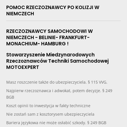
POMOC RZECZOZNAWCY PO KOLIZJI W
NIEMCZECH
RZECZOZNAWCY SAMOCHODOWI W
NIEMCZECH - BELINIE- FRANKFURT-
MONACHIUM- HAMBURG !
Stowarzyszenie Miedzynarodowych
Rzeczoznawców Techniki Samochodowej
MOTOEXPERT
Masz roszczenie także do ubezpieczyciela. § 115 VVG.
Najpierw rzeczoznawca i adwokat, potem decyzje. § 249
BGB
Koszt opinii to inwestycja w fakty techniczne
Nie zostań sam z kosztorysem ubezpieczyciela
Bariera językowa nie może osłabić szkody. § 249 BGB