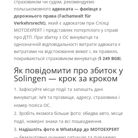
страховиком чи судом, рекомендуємо
польськомовного
адвоката — фахівця з
дорожнього права (Fachanwalt für
Verkehrsrecht)
, який є адвокатом при Спілці
MOTOEXPERT і представляє потерпілого у справі
про ДТП. При збитку з OC винуватця та
однозначній відповідальності витрати адвоката є
витратами на відстоювання вимог і, як правило,
покриваються страховиком винуватця (
§ 249 BGB
).
Як повідомити про збиток у
Solingen — крок за кроком
Зафіксуйте місце події та запишіть дані
винуватця: імʼя та прізвище, адресу, страховика і
номер поліса OC.
Зробіть якомога більше фото: обидва авто, місце
події, номерні знаки та всі пошкодження.
Надішліть фото в WhatsApp до MOTOEXPERT
— безкоштовно оцінимо ситуацію та підкажемо