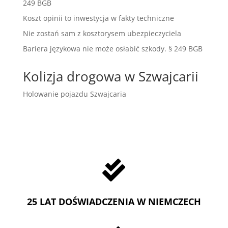
249 BGB
Koszt opinii to inwestycja w fakty techniczne
Nie zostań sam z kosztorysem ubezpieczyciela
Bariera językowa nie może osłabić szkody. § 249 BGB
Kolizja drogowa w Szwajcarii
Holowanie pojazdu Szwajcaria

25 LAT DOŚWIADCZENIA W NIEMCZECH