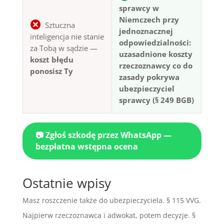
sprawcy w
Niemczech przy
Sztuczna
jednoznacznej
inteligencja nie stanie
odpowiedzialności:
za Tobą w sądzie —
uzasadnione koszty
koszt błędu
rzeczoznawcy co do
ponosisz Ty
zasady pokrywa
ubezpieczyciel
sprawcy (§ 249 BGB)
📷 Zgłoś szkodę przez WhatsApp —
bezpłatna wstępna ocena
Ostatnie wpisy
Masz roszczenie także do ubezpieczyciela. § 115 VVG.
Najpierw rzeczoznawca i adwokat, potem decyzje. §