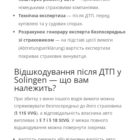
німецькими страховими компаніями.
Технічна експертиза
— після ДТП, перед
купівлею та у судових спорах.
Розрахунок гонорару експерта безпосередньо
зі страховиком
— на підставі цесії вимоги
(Abtretungserklärung) вартість експертизи
покриває страховик винуватця.
Відшкодування після ДТП у
Solingen — що вам
належить?
При збитку з вини іншого водія вимоги можна
спрямовувати безпосередньо до його страховика
(
§ 115 VVG
), а відповідальність власника авто
випливає з
§ 7 і § 18 StVG
. У межах повного
відшкодування можна повернути зокрема:
вартість ремонту або відновну вартість авто