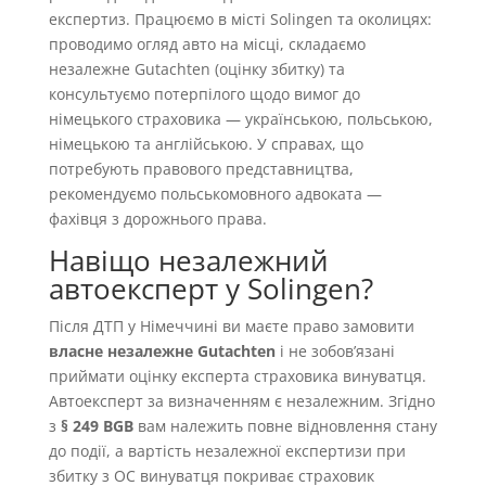
експертиз. Працюємо в місті Solingen та околицях:
проводимо огляд авто на місці, складаємо
незалежне Gutachten (оцінку збитку) та
консультуємо потерпілого щодо вимог до
німецького страховика — українською, польською,
німецькою та англійською. У справах, що
потребують правового представництва,
рекомендуємо польськомовного адвоката —
фахівця з дорожнього права.
Навіщо незалежний
автоексперт у Solingen?
Після ДТП у Німеччині ви маєте право замовити
власне незалежне Gutachten
і не зобовʼязані
приймати оцінку експерта страховика винуватця.
Автоексперт за визначенням є незалежним. Згідно
з
§ 249 BGB
вам належить повне відновлення стану
до події, а вартість незалежної експертизи при
збитку з OC винуватця покриває страховик