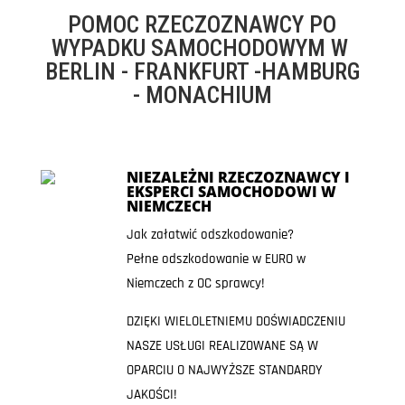
POMOC RZECZOZNAWCY PO
WYPADKU SAMOCHODOWYM W
BERLIN - FRANKFURT -HAMBURG
- MONACHIUM
NIEZALEŻNI RZECZOZNAWCY I
EKSPERCI SAMOCHODOWI W
NIEMCZECH
Jak załatwić odszkodowanie?
Pełne odszkodowanie w EURO w
Niemczech z OC sprawcy!
DZIĘKI WIELOLETNIEMU DOŚWIADCZENIU
NASZE USŁUGI REALIZOWANE SĄ W
OPARCIU O NAJWYŻSZE STANDARDY
JAKOŚCI!