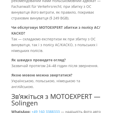
рекомендований нами польськомовний адвокат —
Fachanwalt für Verkehrsrecht; при збитку з OC
винуватця його витрати, як правило, покриває
страховик винуватця (§ 249 BGB).
Чи обслуговує MOTOEXPERT збитки з полісу AC/
КАСКО?
Так — складаємо експертизи як при збитку з OC
винуватця, так і з полісу AC/КАСКО, з польських і
німецьких полісів.
Як швидко проведете огляд?
Зазвичай протягом 24–48 годин після звернення.
Якою мовою можна звертатися?
Українською, польською, німецькою та
англійською.
Звʼяжіться з MOTOEXPERT —
Solingen
WhatsApp:
+49 160 3388333
— надішліть фото авто