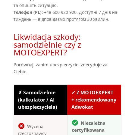
та опишіть ситуацію.
Телефон (PL):
+48 600 920 920. Доступні 7 днів на
тиждень — відповідаємо протягом 30 хвилин.
Likwidacja szkody:
samodzielnie czy z
MOTOEXPERT?
Porównaj, zanim ubezpieczyciel zdecyduje za
Ciebie.
✗ Samodzielnie
✓ Z MOTOEXPERT
(kalkulator / AI
+ rekomendowany
ubezpieczyciela)
Adwokat
Niezależna
Wycena
certyfikowana
rzeczoznawcy