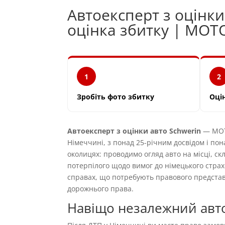
Автоексперт з оцінк
оцінка збитку | MOT
1
2
Зробіть фото збитку
Оці
Автоексперт з оцінки авто Schwerin
— MOTO
Німеччині, з понад 25-річним досвідом і пон
околицях: проводимо огляд авто на місці, ск
потерпілого щодо вимог до німецького страх
справах, що потребують правового предста
дорожнього права.
Навіщо незалежний авто