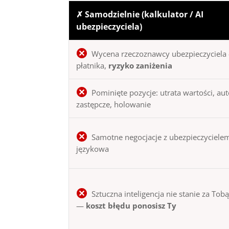
✗ Samodzielnie (kalkulator / AI
ubezpieczyciela)
Wycena rzeczoznawcy ubezpieczyciela 
płatnika,
ryzyko zaniżenia
Pominięte pozycje: utrata wartości, au
zastępcze, holowanie
Samotne negocjacje z ubezpieczycielem
językowa
Sztuczna inteligencja nie stanie za Tob
—
koszt błędu ponosisz Ty