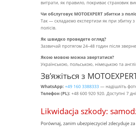
витрати, як правило, покриває страховик вин
Чи обслуговує MOTOEXPERT збитки з полі
Так — складаємо експертизи як при збитку з 
полісів.
Як швидко проведете огляд?
Зазвичай протягом 24–48 годин після зверн
Якою мовою можна звертатися?
Українською, польською, німецькою та англ
Звʼяжіться з MOTOEXPER
WhatsApp:
+49 160 3388333
— надішліть фото
Телефон (PL):
+48 600 920 920. Доступні 7 д
Likwidacja szkody: samod
Porównaj, zanim ubezpieczyciel zdecyduje za 