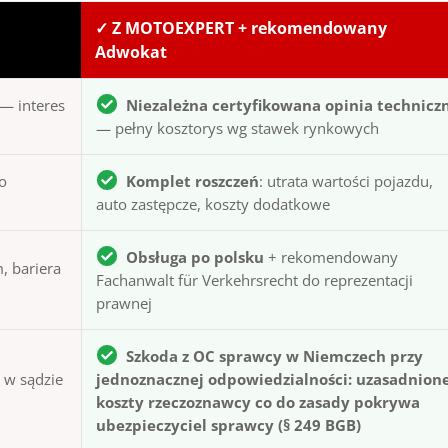
✓ Z MOTOEXPERT + rekomendowany
Adwokat
— interes
Niezależna certyfikowana opinia technicz
— pełny kosztorys wg stawek rynkowych
to
Komplet roszczeń
: utrata wartości pojazdu,
auto zastępcze, koszty dodatkowe
Obsługa po polsku
+ rekomendowany
, bariera
Fachanwalt für Verkehrsrecht do reprezentacji
prawnej
Szkoda z OC sprawcy w Niemczech przy
ą w sądzie
jednoznacznej odpowiedzialności: uzasadnion
koszty rzeczoznawcy co do zasady pokrywa
ubezpieczyciel sprawcy (§ 249 BGB)