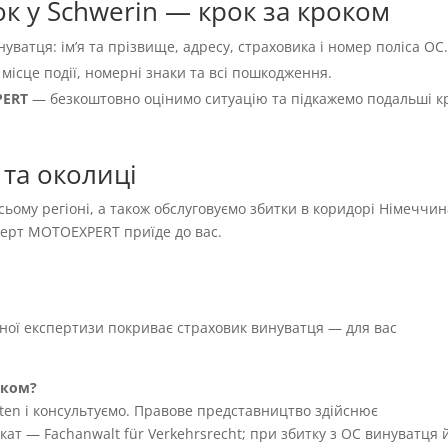
к у Schwerin — крок за кроком
нуватця: імʼя та прізвище, адресу, страховика і номер поліса OC
 місце події, номерні знаки та всі пошкодження.
PERT
— безкоштовно оцінимо ситуацію та підкажемо подальші к
 та околиці
всьому регіоні, а також обслуговуємо збитки в коридорі Німеччи
сперт MOTOEXPERT приїде до вас.
жної експертизи покриває страховик винуватця — для вас
иком?
ten і консультуємо. Правове представництво здійснює
т — Fachanwalt für Verkehrsrecht; при збитку з OC винуватця 