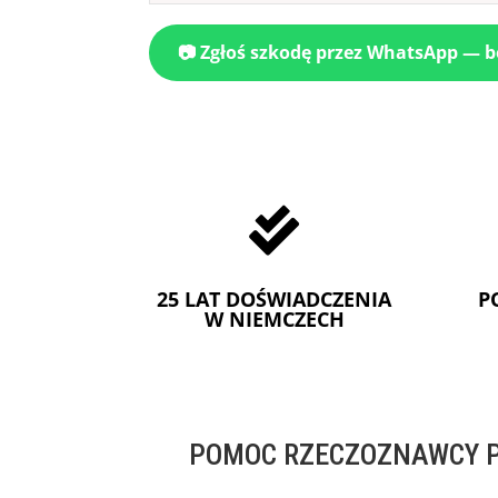
📷 Zgłoś szkodę przez WhatsApp — 

25 LAT DOŚWIADCZENIA
P
W NIEMCZECH
POMOC RZECZOZNAWCY P