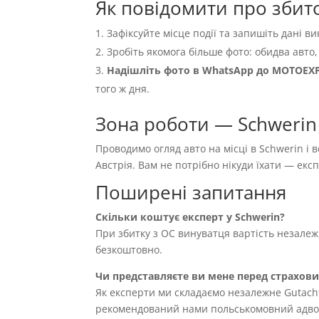
Як повідомити про збито
Зафіксуйте місце події та запишіть дані ви
Зробіть якомога більше фото: обидва авто,
Надішліть фото в WhatsApp до MOTOEX
того ж дня.
Зона роботи — Schwerin
Проводимо огляд авто на місці в Schwerin і 
Австрія. Вам не потрібно нікуди їхати — ек
Поширені запитання
Скільки коштує експерт у Schwerin?
При збитку з OC винуватця вартість незале
безкоштовно.
Чи представляєте ви мене перед страхов
Як експерти ми складаємо незалежне Gutach
рекомендований нами польськомовний адвока