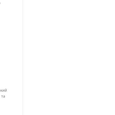
а
 який
 та