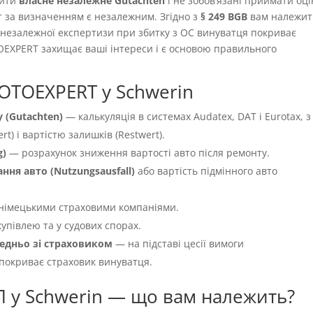
вити
власне незалежне Gutachten
і не зобовʼязані приймати оці
т за визначенням є незалежним. Згідно з
§ 249 BGB
вам належит
ть незалежної експертизи при збитку з OC винуватця покриває
OEXPERT захищає ваші інтереси і є основою правильного
OTOEXPERT у Schwerin
 (Gutachten)
— калькуляція в системах Audatex, DAT і Eurotax, з
t) і вартістю залишків (Restwert).
g)
— розрахунок зниження вартості авто після ремонту.
ня авто (Nutzungsausfall)
або вартість підмінного авто
німецькими страховими компаніями.
упівлею та у судових спорах.
едньо зі страховиком
— на підставі цесії вимоги
 покриває страховик винуватця.
П у Schwerin — що вам належить?