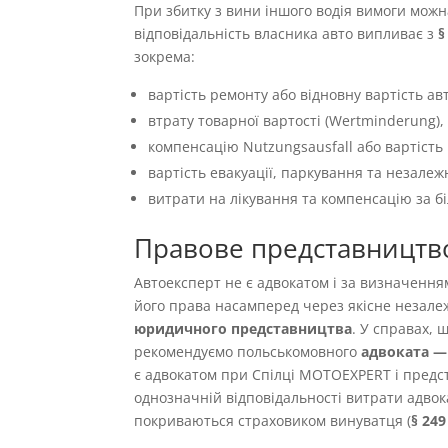
При збитку з вини іншого водія вимоги можн
відповідальність власника авто випливає з
§
зокрема:
вартість ремонту або відновну вартість авт
втрату товарної вартості (Wertminderung),
компенсацію Nutzungsausfall або вартість 
вартість евакуації, паркування та незалеж
витрати на лікування та компенсацію за б
Правове представництв
Автоексперт не є адвокатом і за визначенн
його права насамперед через якісне незале
юридичного представництва
. У справах,
рекомендуємо польськомовного
адвоката — 
є адвокатом при Спілці MOTOEXPERT і предст
однозначній відповідальності витрати адвок
покриваються страховиком винуватця (
§ 24