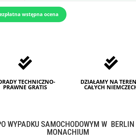
bezpłatna wstępna ocena


ORADY TECHNICZNO-
DZIAŁAMY NA TEREN
PRAWNE GRATIS
CAŁYCH NIEMCZEC
O WYPADKU SAMOCHODOWYM W BERLIN -
MONACHIUM