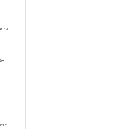
.
роки
на–
його