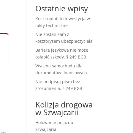
Ostatnie wpisy
Koszt opinii to inwestycja w
fakty techniczne
Nie zostań sam z
kosztorysem ubezpieczyciela
Bariera językowa nie może
osłabić szkody. § 249 BGB
Wycena samochodu dla
dokumentów finansowych
Nie podpisuj pism bez
zrozumienia. § 249 BGB
Kolizja drogowa
w Szwajcarii
Holowanie pojazdu
Szwajcaria