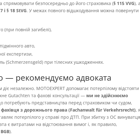
а спрямовувати безпосередньо до його страховика (
§ 115 VVG
), 
 7 і § 18 StVG
. У межах повного відшкодування можна повернути
о (при повній загибелі),
підмінного авто,
ної експертизи,
іль (Schmerzensgeld) при тілесних ушкодженнях.
о — рекомендуємо адвоката
ям діє незалежно. MOTOEXPERT допомагає потерпілому відстояти
жне Gutachten та фахові консультації —
ми не здійснюємо
 що потребують представництва перед страховиком чи судом,
фахівця з дорожнього права (Fachanwalt für Verkehrsrecht)
,
авляє потерпілого у справі про ДТП. При збитку з OC винуватця
ата є витратами на відстоювання вимог і, як правило,
9 BGB
).