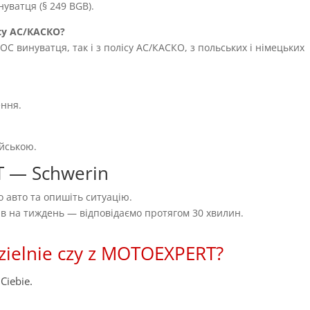
уватця (§ 249 BGB).
су AC/КАСКО?
OC винуватця, так і з полісу AC/КАСКО, з польських і німецьких
ення.
ійською.
T — Schwerin
 авто та опишіть ситуацію.
нів на тиждень — відповідаємо протягом 30 хвилин.
zielnie czy z MOTOEXPERT?
Ciebie.