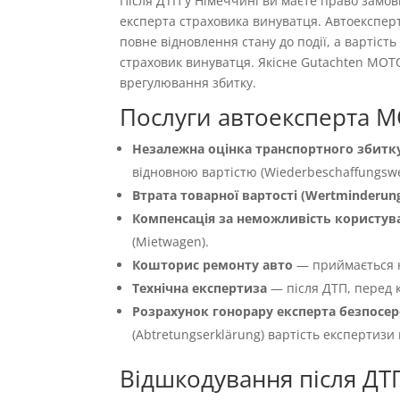
Після ДТП у Німеччині ви маєте право замо
експерта страховика винуватця. Автоекспер
повне відновлення стану до події, а вартіс
страховик винуватця. Якісне Gutachten MOT
врегулювання збитку.
Послуги автоексперта M
Незалежна оцінка транспортного збитку
відновною вартістю (Wiederbeschaffungswer
Втрата товарної вартості (Wertminderun
Компенсація за неможливість користуван
(Mietwagen).
Кошторис ремонту авто
— приймається 
Технічна експертиза
— після ДТП, перед к
Розрахунок гонорару експерта безпосер
(Abtretungserklärung) вартість експертизи
Відшкодування після ДТ