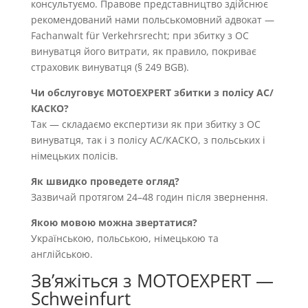
консультуємо. Правове представництво здійснює
рекомендований нами польськомовний адвокат —
Fachanwalt für Verkehrsrecht; при збитку з OC
винуватця його витрати, як правило, покриває
страховик винуватця (§ 249 BGB).
Чи обслуговує MOTOEXPERT збитки з полісу AC/
КАСКО?
Так — складаємо експертизи як при збитку з OC
винуватця, так і з полісу AC/КАСКО, з польських і
німецьких полісів.
Як швидко проведете огляд?
Зазвичай протягом 24–48 годин після звернення.
Якою мовою можна звертатися?
Українською, польською, німецькою та
англійською.
Звʼяжіться з MOTOEXPERT —
Schweinfurt