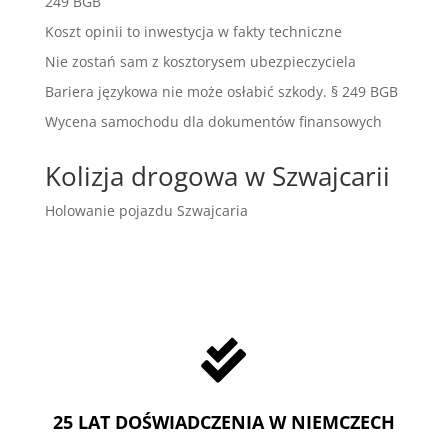
249 BGB
Koszt opinii to inwestycja w fakty techniczne
Nie zostań sam z kosztorysem ubezpieczyciela
Bariera językowa nie może osłabić szkody. § 249 BGB
Wycena samochodu dla dokumentów finansowych
Kolizja drogowa w Szwajcarii
Holowanie pojazdu Szwajcaria

25 LAT DOŚWIADCZENIA W NIEMCZECH