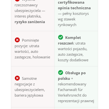
certyfikowana
rzeczoznawcy
opinia techniczna
ubezpieczyciela —
— pełny kosztorys
interes płatnika,
wg stawek
ryzyko zaniżenia
rynkowych
Komplet
Pominięte
roszczeń
: utrata
pozycje: utrata
wartości pojazdu,
wartości, auto
auto zastępcze,
zastępcze, holowanie
koszty dodatkowe
Obsługa po
Samotne
polsku
+
negocjacje z
rekomendowany
ubezpieczycielem,
Fachanwalt für
bariera językowa
Verkehrsrecht do
reprezentacji prawnej