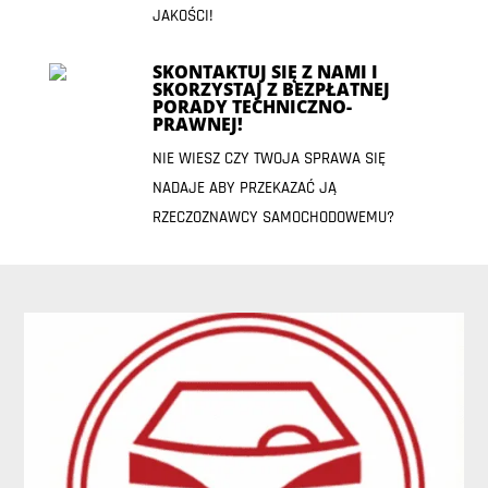
JAKOŚCI!
SKONTAKTUJ SIĘ Z NAMI I
SKORZYSTAJ Z BEZPŁATNEJ
PORADY TECHNICZNO-
PRAWNEJ!
NIE WIESZ CZY TWOJA SPRAWA SIĘ
NADAJE ABY PRZEKAZAĆ JĄ
RZECZOZNAWCY SAMOCHODOWEMU?