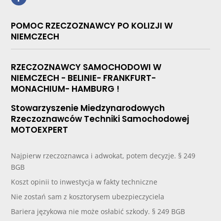
POMOC RZECZOZNAWCY PO KOLIZJI W
NIEMCZECH
RZECZOZNAWCY SAMOCHODOWI W
NIEMCZECH - BELINIE- FRANKFURT-
MONACHIUM- HAMBURG !
Stowarzyszenie Miedzynarodowych
Rzeczoznawców Techniki Samochodowej
MOTOEXPERT
Najpierw rzeczoznawca i adwokat, potem decyzje. § 249
BGB
Koszt opinii to inwestycja w fakty techniczne
Nie zostań sam z kosztorysem ubezpieczyciela
Bariera językowa nie może osłabić szkody. § 249 BGB