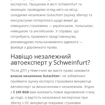
експертиз. Працюємо в місті Schweinfurt та
околицях: проводимо огляд авто на місці,
складаємо незалежне Gutachten (оцінку збитку) та
консультуємо потерпілого щодо вимог до
німецького страховика — українською, польською,
німецькою та англійською. У справах, що
потребують правового представництва,
рекомендуємо польськомовного адвоката —
фахівця з дорожнього права.
Навіщо незалежний
автоексперт у Schweinfurt?
Після ДТП у Німеччині ви маєте право замовити
власне незалежне Gutachten
і не зобовʼязані
приймати оцінку експерта страховика винуватця.
Автоексперт за визначенням є незалежним. Згідно
з
§ 249 BGB
вам належить повне відновлення стану
до події, а вартість незалежної експертизи при
збитку з OC винуватця покриває страховик