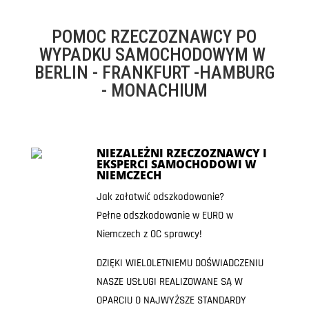
POMOC RZECZOZNAWCY PO
WYPADKU SAMOCHODOWYM W
BERLIN - FRANKFURT -HAMBURG
- MONACHIUM
NIEZALEŻNI RZECZOZNAWCY I
EKSPERCI SAMOCHODOWI W
NIEMCZECH
Jak załatwić odszkodowanie?
Pełne odszkodowanie w EURO w
Niemczech z OC sprawcy!
DZIĘKI WIELOLETNIEMU DOŚWIADCZENIU
NASZE USŁUGI REALIZOWANE SĄ W
OPARCIU O NAJWYŻSZE STANDARDY