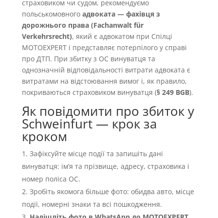
страховиком чи судом, рекомендуємо
польськомовного
адвоката — фахівця з
дорожнього права (Fachanwalt für
Verkehrsrecht)
, який є адвокатом при Спілці
MOTOEXPERT і представляє потерпілого у справі
про ДТП. При збитку з OC винуватця та
однозначній відповідальності витрати адвоката є
витратами на відстоювання вимог і, як правило,
покриваються страховиком винуватця (
§ 249 BGB
).
Як повідомити про збиток у
Schweinfurt — крок за
кроком
Зафіксуйте місце події та запишіть дані
винуватця: імʼя та прізвище, адресу, страховика і
номер поліса OC.
Зробіть якомога більше фото: обидва авто, місце
події, номерні знаки та всі пошкодження.
Надішліть фото в WhatsApp до MOTOEXPERT