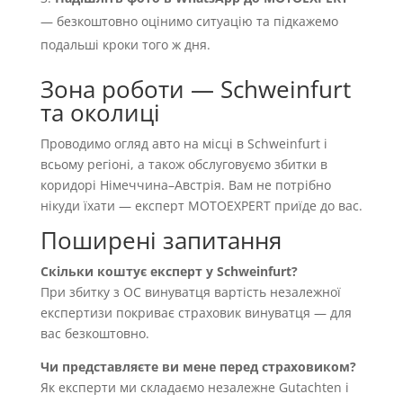
— безкоштовно оцінимо ситуацію та підкажемо
подальші кроки того ж дня.
Зона роботи — Schweinfurt
та околиці
Проводимо огляд авто на місці в Schweinfurt і
всьому регіоні, а також обслуговуємо збитки в
коридорі Німеччина–Австрія. Вам не потрібно
нікуди їхати — експерт MOTOEXPERT приїде до вас.
Поширені запитання
Скільки коштує експерт у Schweinfurt?
При збитку з OC винуватця вартість незалежної
експертизи покриває страховик винуватця — для
вас безкоштовно.
Чи представляєте ви мене перед страховиком?
Як експерти ми складаємо незалежне Gutachten і