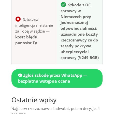
Szkoda z OC
sprawcy w
Niemczech przy
Sztuczna
jednoznacznej
inteligencja nie stanie
odpowiedzialności:
za Tobą w sądzie —
uzasadnione koszty
koszt błędu
rzeczoznawcy co do
ponosisz Ty
zasady pokrywa
ubezpieczyciel
sprawcy (§ 249 BGB)
📷 Zgłoś szkodę przez WhatsApp —
bezpłatna wstępna ocena
Ostatnie wpisy
Najpierw rzeczoznawca i adwokat, potem decyzje. §