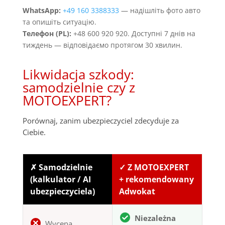
WhatsApp:
+49 160 3388333
— надішліть фото авто
та опишіть ситуацію.
Телефон (PL):
+48 600 920 920. Доступні 7 днів на
тиждень — відповідаємо протягом 30 хвилин.
Likwidacja szkody:
samodzielnie czy z
MOTOEXPERT?
Porównaj, zanim ubezpieczyciel zdecyduje za
Ciebie.
✗ Samodzielnie
✓ Z MOTOEXPERT
(kalkulator / AI
+ rekomendowany
ubezpieczyciela)
Adwokat
Niezależna
Wycena