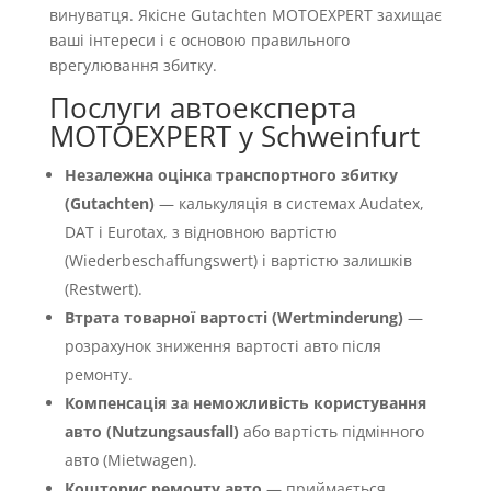
винуватця. Якісне Gutachten MOTOEXPERT захищає
ваші інтереси і є основою правильного
врегулювання збитку.
Послуги автоексперта
MOTOEXPERT у Schweinfurt
Незалежна оцінка транспортного збитку
(Gutachten)
— калькуляція в системах Audatex,
DAT і Eurotax, з відновною вартістю
(Wiederbeschaffungswert) і вартістю залишків
(Restwert).
Втрата товарної вартості (Wertminderung)
—
розрахунок зниження вартості авто після
ремонту.
Компенсація за неможливість користування
авто (Nutzungsausfall)
або вартість підмінного
авто (Mietwagen).
Кошторис ремонту авто
— приймається