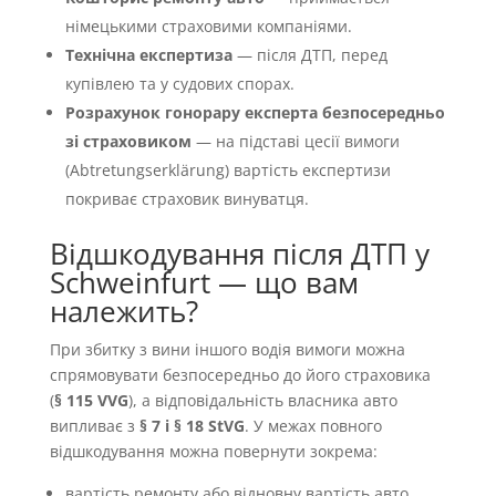
німецькими страховими компаніями.
Технічна експертиза
— після ДТП, перед
купівлею та у судових спорах.
Розрахунок гонорару експерта безпосередньо
зі страховиком
— на підставі цесії вимоги
(Abtretungserklärung) вартість експертизи
покриває страховик винуватця.
Відшкодування після ДТП у
Schweinfurt — що вам
належить?
При збитку з вини іншого водія вимоги можна
спрямовувати безпосередньо до його страховика
(
§ 115 VVG
), а відповідальність власника авто
випливає з
§ 7 і § 18 StVG
. У межах повного
відшкодування можна повернути зокрема:
вартість ремонту або відновну вартість авто