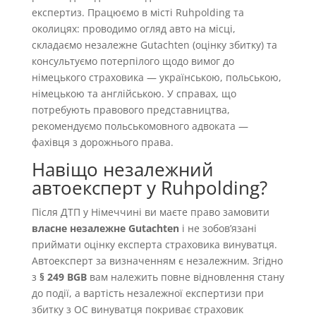
експертиз. Працюємо в місті Ruhpolding та
околицях: проводимо огляд авто на місці,
складаємо незалежне Gutachten (оцінку збитку) та
консультуємо потерпілого щодо вимог до
німецького страховика — українською, польською,
німецькою та англійською. У справах, що
потребують правового представництва,
рекомендуємо польськомовного адвоката —
фахівця з дорожнього права.
Навіщо незалежний
автоексперт у Ruhpolding?
Після ДТП у Німеччині ви маєте право замовити
власне незалежне Gutachten
і не зобовʼязані
приймати оцінку експерта страховика винуватця.
Автоексперт за визначенням є незалежним. Згідно
з
§ 249 BGB
вам належить повне відновлення стану
до події, а вартість незалежної експертизи при
збитку з OC винуватця покриває страховик