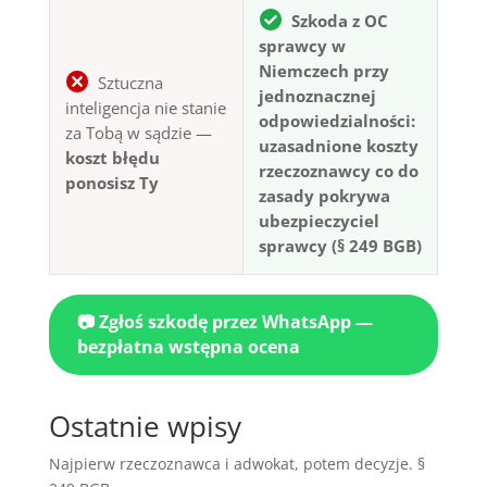
Szkoda z OC
sprawcy w
Niemczech przy
Sztuczna
jednoznacznej
inteligencja nie stanie
odpowiedzialności:
za Tobą w sądzie —
uzasadnione koszty
koszt błędu
rzeczoznawcy co do
ponosisz Ty
zasady pokrywa
ubezpieczyciel
sprawcy (§ 249 BGB)
📷 Zgłoś szkodę przez WhatsApp —
bezpłatna wstępna ocena
Ostatnie wpisy
Najpierw rzeczoznawca i adwokat, potem decyzje. §