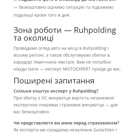
— безкоштовно оцінимо ситуацію та підкажемо
подальші кроки того ж дня.
Зона роботи — Ruhpolding
та околиці
Проводимо огляд авто на місці в Ruhpolding і
всьому регіоні, а також обслуговуємо збитки в
коридорі Німеччина–Австрія. Вам не потрібно
нікуди їхати — експерт MOTOEXPERT приїде до вас.
Поширені запитання
Скільки коштує експерт у Ruhpolding?
При збитку з OC винуватця вартість незалежної
експертизи покриває страховик винуватця — для
вас безкоштовно.
Чи представляєте ви мене перед страховиком?
Як експерти ми складаємо незалежне Gutachten і