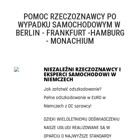
POMOC RZECZOZNAWCY PO
WYPADKU SAMOCHODOWYM W
BERLIN - FRANKFURT -HAMBURG
- MONACHIUM
NIEZALEŻNI RZECZOZNAWCY I
EKSPERCI SAMOCHODOWI W
NIEMCZECH
Jak załatwić odszkodowanie?
Pełne odszkodowanie w EURO w
Niemczech z OC sprawcy!
DZIĘKI WIELOLETNIEMU DOŚWIADCZENIU
NASZE USŁUGI REALIZOWANE SĄ W
OPARCIU O NAJWYŻSZE STANDARDY