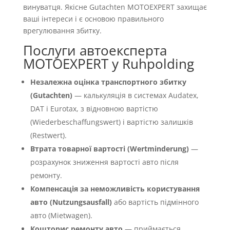
винуватця. Якісне Gutachten MOTOEXPERT захищає
ваші інтереси і є основою правильного
врегулювання збитку.
Послуги автоексперта
MOTOEXPERT у Ruhpolding
Незалежна оцінка транспортного збитку
(Gutachten)
— калькуляція в системах Audatex,
DAT і Eurotax, з відновною вартістю
(Wiederbeschaffungswert) і вартістю залишків
(Restwert).
Втрата товарної вартості (Wertminderung)
—
розрахунок зниження вартості авто після
ремонту.
Компенсація за неможливість користування
авто (Nutzungsausfall)
або вартість підмінного
авто (Mietwagen).
Кошторис ремонту авто
— приймається