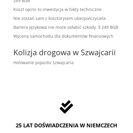
249 BGB
Koszt opinii to inwestycja w fakty techniczne
Nie zostań sam z kosztorysem ubezpieczyciela
Bariera językowa nie może osłabić szkody. § 249 BGB
Wycena samochodu dla dokumentów finansowych
Kolizja drogowa w Szwajcarii
Holowanie pojazdu Szwajcaria

25 LAT DOŚWIADCZENIA W NIEMCZECH