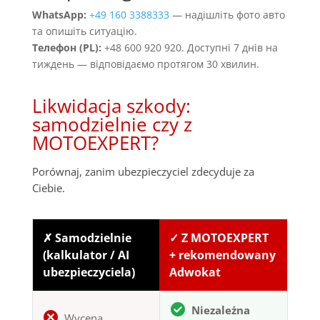
WhatsApp:
+49 160 3388333
— надішліть фото авто
та опишіть ситуацію.
Телефон (PL):
+48 600 920 920. Доступні 7 днів на
тиждень — відповідаємо протягом 30 хвилин.
Likwidacja szkody:
samodzielnie czy z
MOTOEXPERT?
Porównaj, zanim ubezpieczyciel zdecyduje za
Ciebie.
✗ Samodzielnie
✓ Z MOTOEXPERT
(kalkulator / AI
+ rekomendowany
ubezpieczyciela)
Adwokat
Niezależna
Wycena