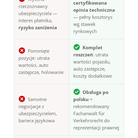
certyfikowana
rzeczoznawcy
opinia techniczna
ubezpieczyciela —
— pełny kosztorys
interes płatnika,
wg stawek
ryzyko zaniżenia
rynkowych
Komplet
Pominięte
roszczeń
: utrata
pozycje: utrata
wartości pojazdu,
wartości, auto
auto zastępcze,
zastępcze, holowanie
koszty dodatkowe
Obsługa po
Samotne
polsku
+
negocjacje z
rekomendowany
ubezpieczycielem,
Fachanwalt für
bariera językowa
Verkehrsrecht do
reprezentacji prawnej