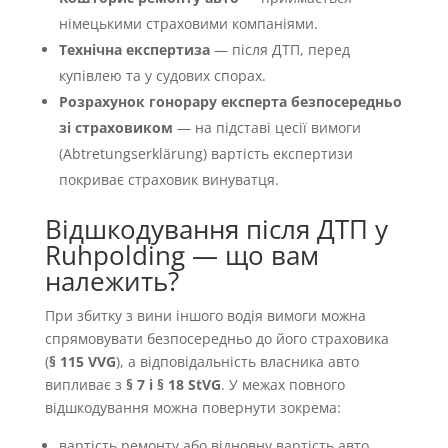
німецькими страховими компаніями.
Технічна експертиза
— після ДТП, перед
купівлею та у судових спорах.
Розрахунок гонорару експерта безпосередньо
зі страховиком
— на підставі цесії вимоги
(Abtretungserklärung) вартість експертизи
покриває страховик винуватця.
Відшкодування після ДТП у
Ruhpolding — що вам
належить?
При збитку з вини іншого водія вимоги можна
спрямовувати безпосередньо до його страховика
(
§ 115 VVG
), а відповідальність власника авто
випливає з
§ 7 і § 18 StVG
. У межах повного
відшкодування можна повернути зокрема:
вартість ремонту або відновну вартість авто