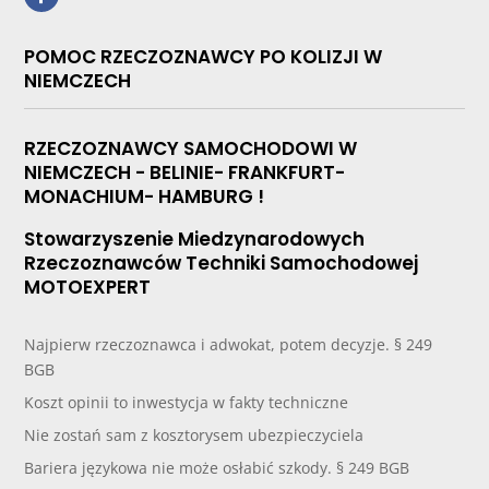
POMOC RZECZOZNAWCY PO KOLIZJI W
NIEMCZECH
RZECZOZNAWCY SAMOCHODOWI W
NIEMCZECH - BELINIE- FRANKFURT-
MONACHIUM- HAMBURG !
Stowarzyszenie Miedzynarodowych
Rzeczoznawców Techniki Samochodowej
MOTOEXPERT
Najpierw rzeczoznawca i adwokat, potem decyzje. § 249
BGB
Koszt opinii to inwestycja w fakty techniczne
Nie zostań sam z kosztorysem ubezpieczyciela
Bariera językowa nie może osłabić szkody. § 249 BGB