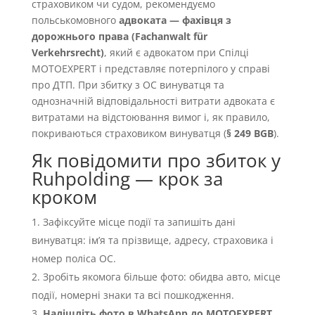
страховиком чи судом, рекомендуємо
польськомовного
адвоката — фахівця з
дорожнього права (Fachanwalt für
Verkehrsrecht)
, який є адвокатом при Спілці
MOTOEXPERT і представляє потерпілого у справі
про ДТП. При збитку з OC винуватця та
однозначній відповідальності витрати адвоката є
витратами на відстоювання вимог і, як правило,
покриваються страховиком винуватця (
§ 249 BGB
).
Як повідомити про збиток у
Ruhpolding — крок за
кроком
Зафіксуйте місце події та запишіть дані
винуватця: імʼя та прізвище, адресу, страховика і
номер поліса OC.
Зробіть якомога більше фото: обидва авто, місце
події, номерні знаки та всі пошкодження.
Надішліть фото в WhatsApp до MOTOEXPERT