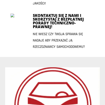
JAKOŚCI!
SKONTAKTUJ SIĘ Z NAMI I
SKORZYSTAJ Z BEZPŁATNEJ
PORADY TECHNICZNO-
PRAWNEJ!
NIE WIESZ CZY TWOJA SPRAWA SIĘ
NADAJE ABY PRZEKAZAĆ JĄ
RZECZOZNAWCY SAMOCHODOWEMU?