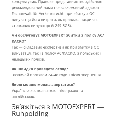
консультуємо. Правове представництво здійснює
рекомендований нами польськомовний адвокат —
Fachanwalt für Verkehrsrecht; при збитку з OC
винуватця його витрати, як правило, покриває
страховик винуватця (§ 249 BGB).
Чи обслуговує MOTOEXPERT збитки з полісу AC/
КАСКО?
Так — складаємо експертизи як при збитку з OC
винуватця, так і з полісу AC/КАСКО, з польських і
німецьких полісів.
Як швидко проведете огляд?
Зазвичай протягом 24–48 годин після звернення.
Якою мовою можна звертатися?
Українською, польською, німецькою та
англійською.
Звʼяжіться з MOTOEXPERT —
Ruhpolding