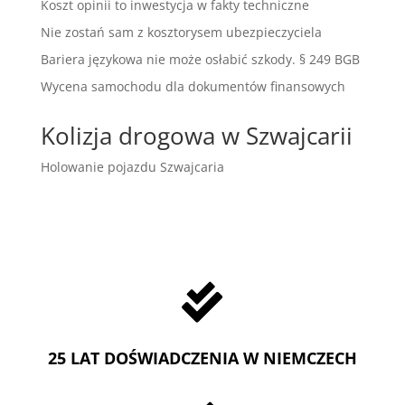
Koszt opinii to inwestycja w fakty techniczne
Nie zostań sam z kosztorysem ubezpieczyciela
Bariera językowa nie może osłabić szkody. § 249 BGB
Wycena samochodu dla dokumentów finansowych
Kolizja drogowa w Szwajcarii
Holowanie pojazdu Szwajcaria

25 LAT DOŚWIADCZENIA W NIEMCZECH