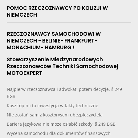
POMOC RZECZOZNAWCY PO KOLIZJI W
NIEMCZECH
RZECZOZNAWCY SAMOCHODOWI W
NIEMCZECH - BELINIE- FRANKFURT-
MONACHIUM- HAMBURG !
Stowarzyszenie Miedzynarodowych
Rzeczoznawców Techniki Samochodowej
MOTOEXPERT
Najpierw rzeczoznawca i adwokat, potem decyzje. § 249
BGB
Koszt opinii to inwestycja w fakty techniczne
Nie zostań sam z kosztorysem ubezpieczyciela
Bariera językowa nie może osłabić szkody. § 249 BGB
Wycena samochodu dla dokumentów finansowych