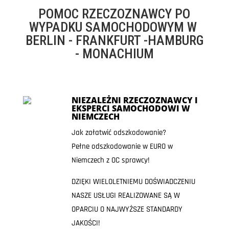
POMOC RZECZOZNAWCY PO
WYPADKU SAMOCHODOWYM W
BERLIN - FRANKFURT -HAMBURG
- MONACHIUM
NIEZALEŻNI RZECZOZNAWCY I
EKSPERCI SAMOCHODOWI W
NIEMCZECH
Jak załatwić odszkodowanie?
Pełne odszkodowanie w EURO w
Niemczech z OC sprawcy!
DZIĘKI WIELOLETNIEMU DOŚWIADCZENIU
NASZE USŁUGI REALIZOWANE SĄ W
OPARCIU O NAJWYŻSZE STANDARDY
JAKOŚCI!