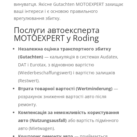
винуватця. Якісне Gutachten MOTOEXPERT захищає
ваші інтереси і є основою правильного
врегулювання збитку.
Послуги автоексперта
MOTOEXPERT у Roding
Незалежна оцінка транспортного збитку
(Gutachten)
— калькуляція в системах Audatex,
DAT і Eurotax, з відновною вартістю
(Wiederbeschaffungswert) і вартістю залишків
(Restwert).
Втрата товарної вартості (Wertminderung)
—
розрахунок зниження вартості авто після
ремонту.
Компенсація за неможливість користування
авто (Nutzungsausfall)
або вартість підмінного
авто (Mietwagen).
Кошторис ремонту авто
— приймається