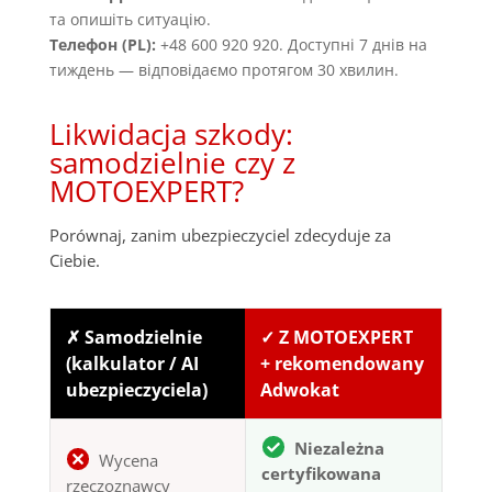
та опишіть ситуацію.
Телефон (PL):
+48 600 920 920. Доступні 7 днів на
тиждень — відповідаємо протягом 30 хвилин.
Likwidacja szkody:
samodzielnie czy z
MOTOEXPERT?
Porównaj, zanim ubezpieczyciel zdecyduje za
Ciebie.
✗ Samodzielnie
✓ Z MOTOEXPERT
(kalkulator / AI
+ rekomendowany
ubezpieczyciela)
Adwokat
Niezależna
Wycena
certyfikowana
rzeczoznawcy