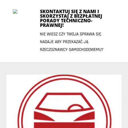
SKONTAKTUJ SIĘ Z NAMI I
SKORZYSTAJ Z BEZPŁATNEJ
PORADY TECHNICZNO-
PRAWNEJ!
NIE WIESZ CZY TWOJA SPRAWA SIĘ
NADAJE ABY PRZEKAZAĆ JĄ
RZECZOZNAWCY SAMOCHODOWEMU?