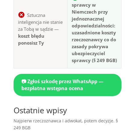
sprawcy w
Niemczech przy
Sztuczna
jednoznacznej
inteligencja nie stanie
odpowiedzialności:
za Tobą w sądzie —
uzasadnione koszty
koszt błędu
rzeczoznawcy co do
ponosisz Ty
zasady pokrywa
ubezpieczyciel
sprawcy (§ 249 BGB)
📷 Zgłoś szkodę przez WhatsApp —
bezpłatna wstępna ocena
Ostatnie wpisy
Najpierw rzeczoznawca i adwokat, potem decyzje. §
249 BGB