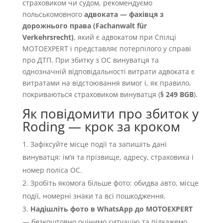
страховиком чи судом, рекомендуємо
польськомовного
адвоката — фахівця з
дорожнього права (Fachanwalt für
Verkehrsrecht)
, який є адвокатом при Спілці
MOTOEXPERT і представляє потерпілого у справі
про ДТП. При збитку з OC винуватця та
однозначній відповідальності витрати адвоката є
витратами на відстоювання вимог і, як правило,
покриваються страховиком винуватця (
§ 249 BGB
).
Як повідомити про збиток у
Roding — крок за кроком
Зафіксуйте місце події та запишіть дані
винуватця: імʼя та прізвище, адресу, страховика і
номер поліса OC.
Зробіть якомога більше фото: обидва авто, місце
події, номерні знаки та всі пошкодження.
Надішліть фото в WhatsApp до MOTOEXPERT
— безкоштовно оцінимо ситуацію та підкажемо