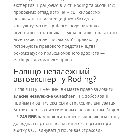
експертиз. Працюємо в місті Roding та околицях:
проводимо огляд авто на місці, складаємо
незалежне Gutachten (оцінку збитку) та
консультуємо потерпілого щодо вимог до
німецького страховика — українською, польською,
німецькою та англійською. У справах, що
потребують правового представництва,
рекомендуємо польськомовного адвоката —
фахівця з дорожнього права.
Навіщо незалежний
автоексперт у Roding?
Після ДТП у Німеччині ви маєте право замовити
власне незалежне Gutachten
і не зобовʼязані
приймати оцінку експерта страховика винуватця.
Автоексперт за визначенням є незалежним. Згідно
з
§ 249 BGB
вам належить повне відновлення стану
до події, а вартість незалежної експертизи при
збитку з OC винуватця покриває страховик