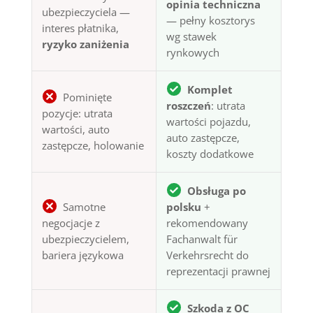
opinia techniczna
ubezpieczyciela —
— pełny kosztorys
interes płatnika,
wg stawek
ryzyko zaniżenia
rynkowych
Komplet
Pominięte
roszczeń
: utrata
pozycje: utrata
wartości pojazdu,
wartości, auto
auto zastępcze,
zastępcze, holowanie
koszty dodatkowe
Obsługa po
Samotne
polsku
+
negocjacje z
rekomendowany
ubezpieczycielem,
Fachanwalt für
bariera językowa
Verkehrsrecht do
reprezentacji prawnej
Szkoda z OC