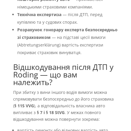
німецькими страховими компаніями.
Технічна експертиза
— після ДТП, перед
купівлею та у судових спорах.
Розрахунок гонорару експерта безпосередньо
зі страховиком
— на підставі цесії вимоги
(Abtretungserklärung) вартість експертизи
покриває страховик винуватця.
Відшкодування після ДТП у
Roding — що вам
належить?
При збитку з вини іншого водія вимоги можна
спрямовувати безпосередньо до його страховика
(
§ 115 VVG
), а відповідальність власника авто
випливає з
§ 7 і § 18 StVG
. У межах повного
відшкодування можна повернути зокрема:
вартість ремонту або відновну вартість авто