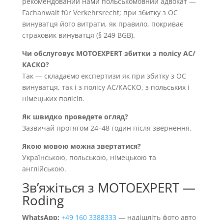
рекомендований нами польськомовний адвокат —
Fachanwalt für Verkehrsrecht; при збитку з OC
винуватця його витрати, як правило, покриває
страховик винуватця (§ 249 BGB).
Чи обслуговує MOTOEXPERT збитки з полісу AC/
КАСКО?
Так — складаємо експертизи як при збитку з OC
винуватця, так і з полісу AC/КАСКО, з польських і
німецьких полісів.
Як швидко проведете огляд?
Зазвичай протягом 24–48 годин після звернення.
Якою мовою можна звертатися?
Українською, польською, німецькою та
англійською.
Звʼяжіться з MOTOEXPERT —
Roding
WhatsApp:
+49 160 3388333
— надішліть фото авто