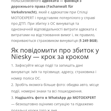
польськомовного
адвоката — фахівця з
дорожнього права (Fachanwalt für
Verkehrsrecht)
, який є адвокатом при Спілці
MOTOEXPERT і представляє потерпілого у справі
про ДТП. При збитку з OC винуватця та
однозначній відповідальності витрати адвоката є
витратами на відстоювання вимог і, як правило,
покриваються страховиком винуватця (
§ 249 BGB
).
Як повідомити про збиток у
Niesky — крок за кроком
Зафіксуйте місце події та запишіть дані
винуватця: імʼя та прізвище, адресу, страховика і
номер поліса OC.
Зробіть якомога більше фото: обидва авто, місце
події, номерні знаки та всі пошкодження.
Надішліть фото в WhatsApp до MOTOEXPERT
— безкоштовно оцінимо ситуацію та підкажемо
подальші кроки того ж дня.