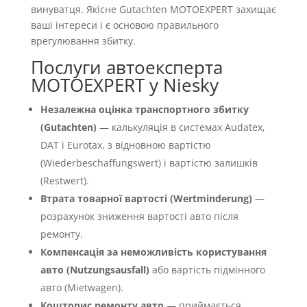
винуватця. Якісне Gutachten MOTOEXPERT захищає
ваші інтереси і є основою правильного
врегулювання збитку.
Послуги автоексперта
MOTOEXPERT у Niesky
Незалежна оцінка транспортного збитку
(Gutachten)
— калькуляція в системах Audatex,
DAT і Eurotax, з відновною вартістю
(Wiederbeschaffungswert) і вартістю залишків
(Restwert).
Втрата товарної вартості (Wertminderung)
—
розрахунок зниження вартості авто після
ремонту.
Компенсація за неможливість користування
авто (Nutzungsausfall)
або вартість підмінного
авто (Mietwagen).
Кошторис ремонту авто
— приймається