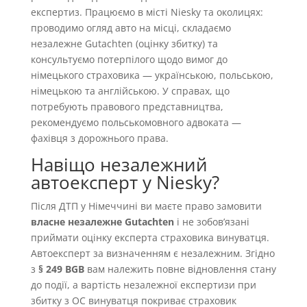
експертиз. Працюємо в місті Niesky та околицях:
проводимо огляд авто на місці, складаємо
незалежне Gutachten (оцінку збитку) та
консультуємо потерпілого щодо вимог до
німецького страховика — українською, польською,
німецькою та англійською. У справах, що
потребують правового представництва,
рекомендуємо польськомовного адвоката —
фахівця з дорожнього права.
Навіщо незалежний
автоексперт у Niesky?
Після ДТП у Німеччині ви маєте право замовити
власне незалежне Gutachten
і не зобовʼязані
приймати оцінку експерта страховика винуватця.
Автоексперт за визначенням є незалежним. Згідно
з
§ 249 BGB
вам належить повне відновлення стану
до події, а вартість незалежної експертизи при
збитку з OC винуватця покриває страховик