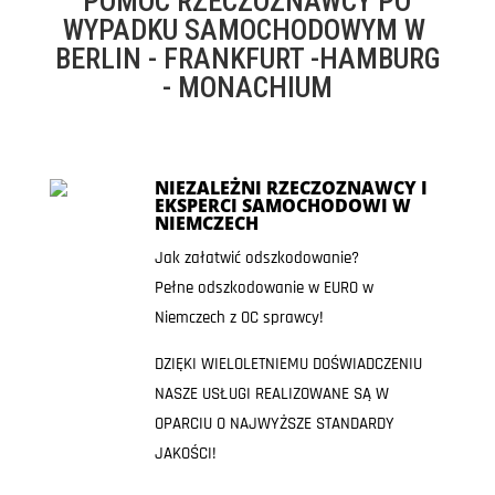
POMOC RZECZOZNAWCY PO
WYPADKU SAMOCHODOWYM W
BERLIN - FRANKFURT -HAMBURG
- MONACHIUM
NIEZALEŻNI RZECZOZNAWCY I
EKSPERCI SAMOCHODOWI W
NIEMCZECH
Jak załatwić odszkodowanie?
Pełne odszkodowanie w EURO w
Niemczech z OC sprawcy!
DZIĘKI WIELOLETNIEMU DOŚWIADCZENIU
NASZE USŁUGI REALIZOWANE SĄ W
OPARCIU O NAJWYŻSZE STANDARDY
JAKOŚCI!