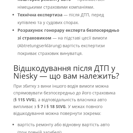
німецькими страховими компаніями.
Технічна експертиза
— після ДТП, перед
купівлею та у судових спорах.
Розрахунок гонорару експерта безпосередньо
зі страховиком
— на підставі цесії вимоги
(Abtretungserklärung) вартість експертизи
покриває страховик винуватця.
Відшкодування після ДТП у
Niesky — що вам належить?
При збитку з вини іншого водія вимоги можна
спрямовувати безпосередньо до його страховика
(
§ 115 VVG
), а відповідальність власника авто
випливає з
§ 7 і § 18 StVG
. У межах повного
відшкодування можна повернути зокрема:
вартість ремонту або відновну вартість авто
(при повній загибелі),