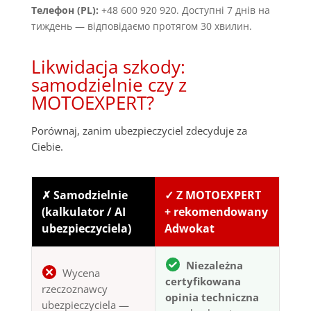
Телефон (PL):
+48 600 920 920. Доступні 7 днів на
тиждень — відповідаємо протягом 30 хвилин.
Likwidacja szkody:
samodzielnie czy z
MOTOEXPERT?
Porównaj, zanim ubezpieczyciel zdecyduje za
Ciebie.
✗ Samodzielnie
✓ Z MOTOEXPERT
(kalkulator / AI
+ rekomendowany
ubezpieczyciela)
Adwokat
Niezależna
Wycena
certyfikowana
rzeczoznawcy
opinia techniczna
ubezpieczyciela —