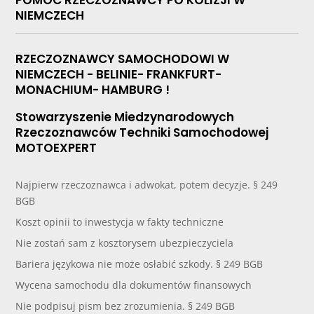
NIEMCZECH
RZECZOZNAWCY SAMOCHODOWI W
NIEMCZECH - BELINIE- FRANKFURT-
MONACHIUM- HAMBURG !
Stowarzyszenie Miedzynarodowych
Rzeczoznawców Techniki Samochodowej
MOTOEXPERT
Najpierw rzeczoznawca i adwokat, potem decyzje. § 249
BGB
Koszt opinii to inwestycja w fakty techniczne
Nie zostań sam z kosztorysem ubezpieczyciela
Bariera językowa nie może osłabić szkody. § 249 BGB
Wycena samochodu dla dokumentów finansowych
Nie podpisuj pism bez zrozumienia. § 249 BGB