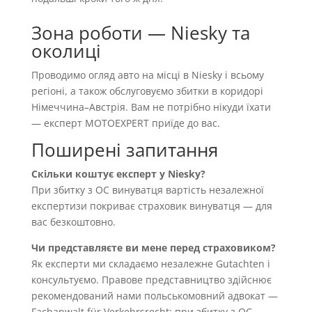
Зона роботи — Niesky та
околиці
Проводимо огляд авто на місці в Niesky і всьому
регіоні, а також обслуговуємо збитки в коридорі
Німеччина–Австрія. Вам не потрібно нікуди їхати
— експерт MOTOEXPERT приїде до вас.
Поширені запитання
Скільки коштує експерт у Niesky?
При збитку з OC винуватця вартість незалежної
експертизи покриває страховик винуватця — для
вас безкоштовно.
Чи представляєте ви мене перед страховиком?
Як експерти ми складаємо незалежне Gutachten і
консультуємо. Правове представництво здійснює
рекомендований нами польськомовний адвокат —
Fachanwalt für Verkehrsrecht; при збитку з OC