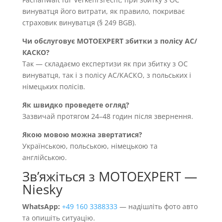
винуватця його витрати, як правило, покриває
страховик винуватця (§ 249 BGB).
Чи обслуговує MOTOEXPERT збитки з полісу AC/
КАСКО?
Так — складаємо експертизи як при збитку з OC
винуватця, так і з полісу AC/КАСКО, з польських і
німецьких полісів.
Як швидко проведете огляд?
Зазвичай протягом 24–48 годин після звернення.
Якою мовою можна звертатися?
Українською, польською, німецькою та
англійською.
Звʼяжіться з MOTOEXPERT —
Niesky
WhatsApp:
+49 160 3388333
— надішліть фото авто
та опишіть ситуацію.