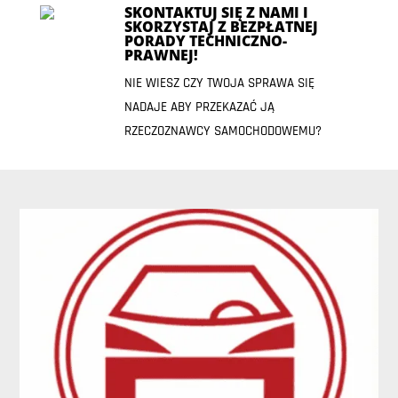
SKONTAKTUJ SIĘ Z NAMI I
SKORZYSTAJ Z BEZPŁATNEJ
PORADY TECHNICZNO-
PRAWNEJ!
NIE WIESZ CZY TWOJA SPRAWA SIĘ
NADAJE ABY PRZEKAZAĆ JĄ
RZECZOZNAWCY SAMOCHODOWEMU?