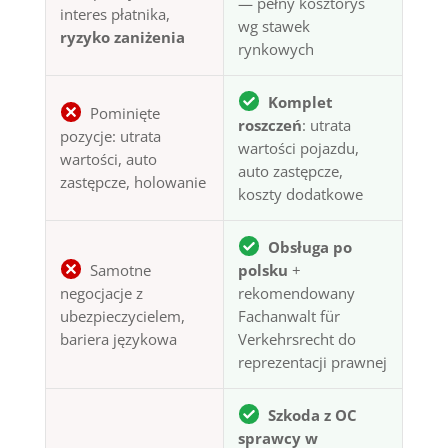
— pełny kosztorys
interes płatnika,
wg stawek
ryzyko zaniżenia
rynkowych
Komplet
Pominięte
roszczeń
: utrata
pozycje: utrata
wartości pojazdu,
wartości, auto
auto zastępcze,
zastępcze, holowanie
koszty dodatkowe
Obsługa po
Samotne
polsku
+
negocjacje z
rekomendowany
ubezpieczycielem,
Fachanwalt für
bariera językowa
Verkehrsrecht do
reprezentacji prawnej
Szkoda z OC
sprawcy w