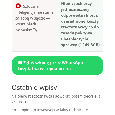
Niemczech przy
Sztuczna
jednoznacznej
inteligencja nie stanie
odpowiedzialności:
za Tobą w sądzie —
uzasadnione koszty
koszt błędu
rzeczoznawcy co do
ponosisz Ty
zasady pokrywa
ubezpieczyciel
sprawcy (§ 249 BGB)
📷 Zgłoś szkodę przez WhatsApp —
bezpłatna wstępna ocena
Ostatnie wpisy
Najpierw rzeczoznawca i adwokat, potem decyzje. §
249 BGB
Koszt opinii to inwestycja w fakty techniczne