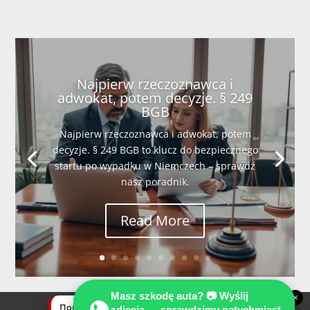
Najpierw rzeczoznawca i
adwokat, potem decyzje. § 249
BGB
Najpierw rzeczoznawca i adwokat, potem
decyzje. § 249 BGB to klucz do bezpiecznego
startu po wypadku w Niemczech – sprawdź
nasz poradnik.
Read More
Masz szkodę auta? 📷 Wyślij
×
Пошкоджено авто? Надішліть фото —
zdjęcia — sprawdzimy natychmiast