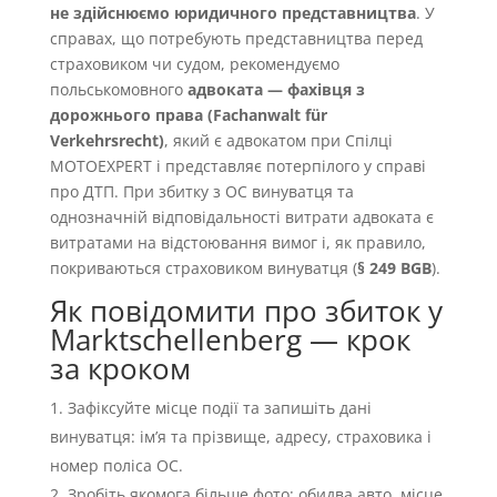
не здійснюємо юридичного представництва
. У
справах, що потребують представництва перед
страховиком чи судом, рекомендуємо
польськомовного
адвоката — фахівця з
дорожнього права (Fachanwalt für
Verkehrsrecht)
, який є адвокатом при Спілці
MOTOEXPERT і представляє потерпілого у справі
про ДТП. При збитку з OC винуватця та
однозначній відповідальності витрати адвоката є
витратами на відстоювання вимог і, як правило,
покриваються страховиком винуватця (
§ 249 BGB
).
Як повідомити про збиток у
Marktschellenberg — крок
за кроком
Зафіксуйте місце події та запишіть дані
винуватця: імʼя та прізвище, адресу, страховика і
номер поліса OC.
Зробіть якомога більше фото: обидва авто, місце