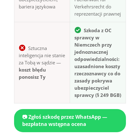
bariera językowa
Verkehrsrecht do
reprezentacji prawnej
Szkoda z OC
sprawcy w
Niemczech przy
Sztuczna
jednoznacznej
inteligencja nie stanie
odpowiedzialności:
za Tobą w sądzie —
uzasadnione koszty
koszt błędu
rzeczoznawcy co do
ponosisz Ty
zasady pokrywa
ubezpieczyciel
sprawcy (§ 249 BGB)
📷 Zgłoś szkodę przez WhatsApp —
bezpłatna wstępna ocena