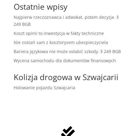
Ostatnie wpisy
Najpierw rzeczoznawca i adwokat, potem decyzje. §
249 BGB
Koszt opinii to inwestycja w fakty techniczne
Nie zostań sam z kosztorysem ubezpieczyciela
Bariera językowa nie może osłabić szkody. § 249 BGB
Wycena samochodu dla dokumentów finansowych
Kolizja drogowa w Szwajcarii
Holowanie pojazdu Szwajcaria
