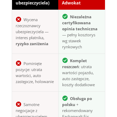
ubezpieczyciela)
Adwokat
Niezależna
Wycena
certyfikowana
rzeczoznawcy
opinia techniczna
ubezpieczyciela —
— pełny kosztorys
interes płatnika,
wg stawek
ryzyko zaniżenia
rynkowych
Komplet
Pominięte
roszczeń
: utrata
pozycje: utrata
wartości pojazdu,
wartości, auto
auto zastępcze,
zastępcze, holowanie
koszty dodatkowe
Obsługa po
Samotne
polsku
+
negocjacje z
rekomendowany
ubezpieczycielem,
Fachanwalt für