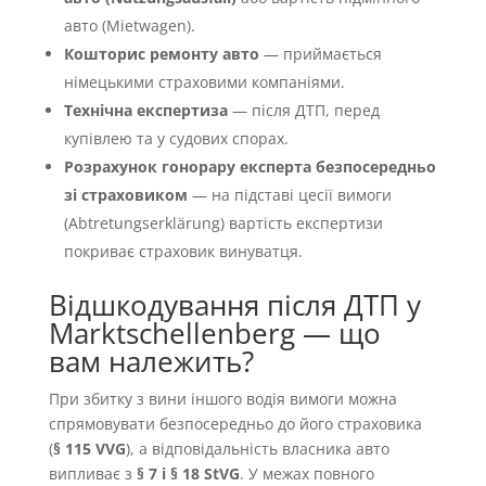
авто (Mietwagen).
Кошторис ремонту авто
— приймається
німецькими страховими компаніями.
Технічна експертиза
— після ДТП, перед
купівлею та у судових спорах.
Розрахунок гонорару експерта безпосередньо
зі страховиком
— на підставі цесії вимоги
(Abtretungserklärung) вартість експертизи
покриває страховик винуватця.
Відшкодування після ДТП у
Marktschellenberg — що
вам належить?
При збитку з вини іншого водія вимоги можна
спрямовувати безпосередньо до його страховика
(
§ 115 VVG
), а відповідальність власника авто
випливає з
§ 7 і § 18 StVG
. У межах повного