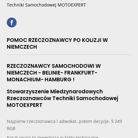
Techniki Samochodowej MOTOEXPERT
POMOC RZECZOZNAWCY PO KOLIZJI W
NIEMCZECH
RZECZOZNAWCY SAMOCHODOWI W
NIEMCZECH - BELINIE- FRANKFURT-
MONACHIUM- HAMBURG !
Stowarzyszenie Miedzynarodowych
Rzeczoznawców Techniki Samochodowej
MOTOEXPERT
Najpierw rzeczoznawca i adwokat, potem decyzje. § 249
BGB
Koszt opinii to inwestycja w fakty techniczne