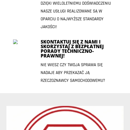
DZIĘKI WIELOLETNIEMU DOŚWIADCZENIU
NASZE USŁUGI REALIZOWANE SĄ W
OPARCIU O NAJWYŻSZE STANDARDY
JAKOŚCI!
SKONTAKTUJ SIĘ Z NAMI I
SKORZYSTAJ Z BEZPŁATNEJ
PORADY TECHNICZNO-
PRAWNEJ!
NIE WIESZ CZY TWOJA SPRAWA SIĘ
NADAJE ABY PRZEKAZAĆ JĄ
RZECZOZNAWCY SAMOCHODOWEMU?