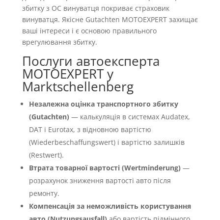
збитку з OC винуватця покриває страховик
винуватця. Якісне Gutachten MOTOEXPERT захищає
ваші інтереси і є основою правильного
врегулювання збитку.
Послуги автоексперта
MOTOEXPERT у
Marktschellenberg
Незалежна оцінка транспортного збитку
(Gutachten)
— калькуляція в системах Audatex,
DAT і Eurotax, з відновною вартістю
(Wiederbeschaffungswert) і вартістю залишків
(Restwert).
Втрата товарної вартості (Wertminderung)
—
розрахунок зниження вартості авто після
ремонту.
Компенсація за неможливість користування
авто (Nutzungsausfall)
або вартість підмінного