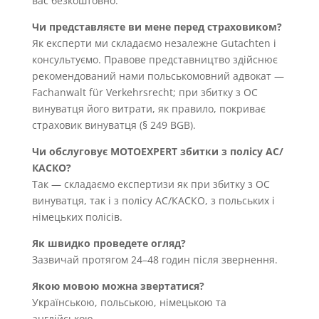
вас безкоштовно.
Чи представляєте ви мене перед страховиком?
Як експерти ми складаємо незалежне Gutachten і
консультуємо. Правове представництво здійснює
рекомендований нами польськомовний адвокат —
Fachanwalt für Verkehrsrecht; при збитку з OC
винуватця його витрати, як правило, покриває
страховик винуватця (§ 249 BGB).
Чи обслуговує MOTOEXPERT збитки з полісу AC/
КАСКО?
Так — складаємо експертизи як при збитку з OC
винуватця, так і з полісу AC/КАСКО, з польських і
німецьких полісів.
Як швидко проведете огляд?
Зазвичай протягом 24–48 годин після звернення.
Якою мовою можна звертатися?
Українською, польською, німецькою та
англійською.