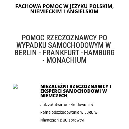
FACHOWA POMOC W JEZYKU POLSKIM,
NIEMIECKIM I ANGIELSKIM
POMOC RZECZOZNAWCY PO
WYPADKU SAMOCHODOWYM W
BERLIN - FRANKFURT -HAMBURG
- MONACHIUM
NIEZALEŻNI RZECZOZNAWCY I
EKSPERCI SAMOCHODOWI W
NIEMCZECH
Jak załatwić odszkodowanie?
Pełne odszkodowanie w EURO w
Niemczech z OC sprawcy!