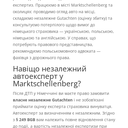
експертиз. Працюємо в місті Marktschellenberg та
околицях: проводимо огляд авто на місці,
складаємо незалежне Gutachten (оцінку збитку) та
консультуємо потерпілого щодо вимог до
німецького страховика — українською, польською,
німецькою та англійською. У справах, що
потребують правового представництва,
рекомендуємо польськомовного адвоката —
фахівця з дорожнього права.
Навіщо незалежний
автоексперт у
Marktschellenberg?
Після ДТП у Німеччині ви маєте право замовити
власне незалежне Gutachten
і не зобовʼязані
приймати оцінку експерта страховика винуватця.
Автоексперт за визначенням є незалежним. Згідно
з
§ 249 BGB
вам належить повне відновлення стану
до події, а вартість незалежної експертизи при