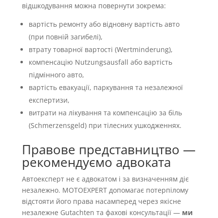
відшкодування можна повернути зокрема:
вартість ремонту або відновну вартість авто
(при повній загибелі),
втрату товарної вартості (Wertminderung),
компенсацію Nutzungsausfall або вартість
підмінного авто,
вартість евакуації, паркування та незалежної
експертизи,
витрати на лікування та компенсацію за біль
(Schmerzensgeld) при тілесних ушкодженнях.
Правове представництво —
рекомендуємо адвоката
Автоексперт не є адвокатом і за визначенням діє
незалежно. MOTOEXPERT допомагає потерпілому
відстояти його права насамперед через якісне
незалежне Gutachten та фахові консультації —
ми