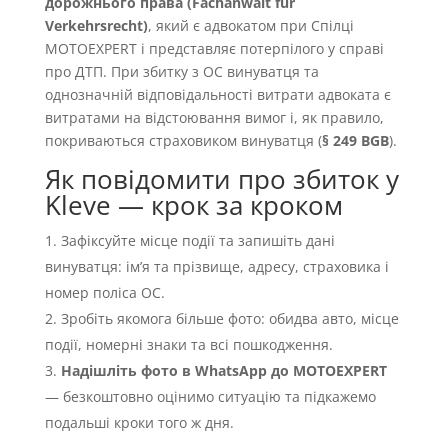
дорожнього права (Fachanwalt für
Verkehrsrecht)
, який є адвокатом при Спілці
MOTOEXPERT і представляє потерпілого у справі
про ДТП. При збитку з OC винуватця та
однозначній відповідальності витрати адвоката є
витратами на відстоювання вимог і, як правило,
покриваються страховиком винуватця (
§ 249 BGB
).
Як повідомити про збиток у
Kleve — крок за кроком
Зафіксуйте місце події та запишіть дані
винуватця: імʼя та прізвище, адресу, страховика і
номер поліса OC.
Зробіть якомога більше фото: обидва авто, місце
події, номерні знаки та всі пошкодження.
Надішліть фото в WhatsApp до MOTOEXPERT
— безкоштовно оцінимо ситуацію та підкажемо
подальші кроки того ж дня.