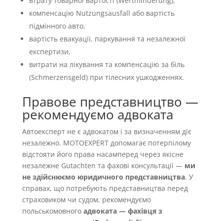
втрату товарної вартості (Wertminderung),
компенсацію Nutzungsausfall або вартість
підмінного авто,
вартість евакуації, паркування та незалежної
експертизи,
витрати на лікування та компенсацію за біль
(Schmerzensgeld) при тілесних ушкодженнях.
Правове представництво —
рекомендуємо адвоката
Автоексперт не є адвокатом і за визначенням діє
незалежно. MOTOEXPERT допомагає потерпілому
відстояти його права насамперед через якісне
незалежне Gutachten та фахові консультації —
ми
не здійснюємо юридичного представництва
. У
справах, що потребують представництва перед
страховиком чи судом, рекомендуємо
польськомовного
адвоката — фахівця з