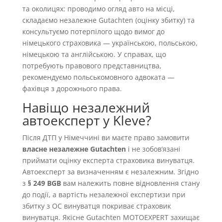
та околицях: проводимо огляд авто на місці,
складаємо незалежне Gutachten (оцінку збитку) та
консультуємо потерпілого щодо вимог до
німецького страховика — українською, польською,
німецькою та англійською. У справах, що
потребують правового представництва,
рекомендуємо польськомовного адвоката —
фахівця з дорожнього права.
Навіщо незалежний
автоексперт у Kleve?
Після ДТП у Німеччині ви маєте право замовити
власне незалежне Gutachten
і не зобовʼязані
приймати оцінку експерта страховика винуватця.
Автоексперт за визначенням є незалежним. Згідно
з
§ 249 BGB
вам належить повне відновлення стану
до події, а вартість незалежної експертизи при
збитку з OC винуватця покриває страховик
винуватця. Якісне Gutachten MOTOEXPERT захищає