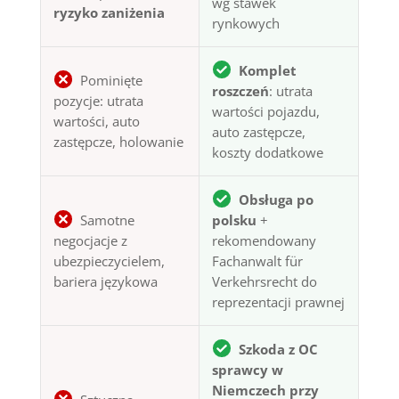
wg stawek
ryzyko zaniżenia
rynkowych
Komplet
Pominięte
roszczeń
: utrata
pozycje: utrata
wartości pojazdu,
wartości, auto
auto zastępcze,
zastępcze, holowanie
koszty dodatkowe
Obsługa po
Samotne
polsku
+
negocjacje z
rekomendowany
ubezpieczycielem,
Fachanwalt für
bariera językowa
Verkehrsrecht do
reprezentacji prawnej
Szkoda z OC
sprawcy w
Niemczech przy