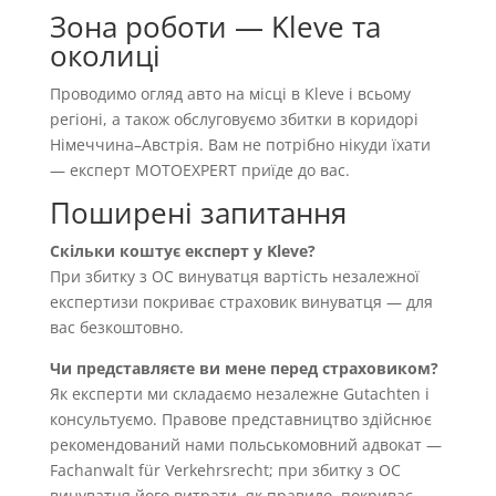
Зона роботи — Kleve та
околиці
Проводимо огляд авто на місці в Kleve і всьому
регіоні, а також обслуговуємо збитки в коридорі
Німеччина–Австрія. Вам не потрібно нікуди їхати
— експерт MOTOEXPERT приїде до вас.
Поширені запитання
Скільки коштує експерт у Kleve?
При збитку з OC винуватця вартість незалежної
експертизи покриває страховик винуватця — для
вас безкоштовно.
Чи представляєте ви мене перед страховиком?
Як експерти ми складаємо незалежне Gutachten і
консультуємо. Правове представництво здійснює
рекомендований нами польськомовний адвокат —
Fachanwalt für Verkehrsrecht; при збитку з OC
винуватця його витрати, як правило, покриває