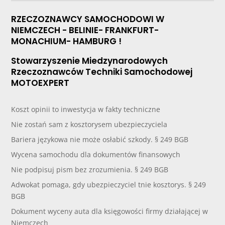
RZECZOZNAWCY SAMOCHODOWI W
NIEMCZECH - BELINIE- FRANKFURT-
MONACHIUM- HAMBURG !
Stowarzyszenie Miedzynarodowych
Rzeczoznawców Techniki Samochodowej
MOTOEXPERT
Koszt opinii to inwestycja w fakty techniczne
Nie zostań sam z kosztorysem ubezpieczyciela
Bariera językowa nie może osłabić szkody. § 249 BGB
Wycena samochodu dla dokumentów finansowych
Nie podpisuj pism bez zrozumienia. § 249 BGB
Adwokat pomaga, gdy ubezpieczyciel tnie kosztorys. § 249
BGB
Dokument wyceny auta dla księgowości firmy działającej w
Niemczech