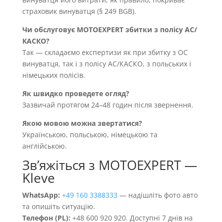
страховик винуватця (§ 249 BGB).
Чи обслуговує MOTOEXPERT збитки з полісу AC/
КАСКО?
Так — складаємо експертизи як при збитку з OC
винуватця, так і з полісу AC/КАСКО, з польських і
німецьких полісів.
Як швидко проведете огляд?
Зазвичай протягом 24–48 годин після звернення.
Якою мовою можна звертатися?
Українською, польською, німецькою та
англійською.
Звʼяжіться з MOTOEXPERT —
Kleve
WhatsApp:
+49 160 3388333
— надішліть фото авто
та опишіть ситуацію.
Телефон (PL):
+48 600 920 920. Доступні 7 днів на