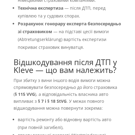
німецькими страховими компаніями.
Технічна експертиза
— після ДТП, перед
купівлею та у судових спорах.
Розрахунок гонорару експерта безпосередньо
зі страховиком
— на підставі цесії вимоги
(Abtretungserklärung) вартість експертизи
покриває страховик винуватця.
Відшкодування після ДТП у
Kleve — що вам належить?
При збитку з вини іншого водія вимоги можна
спрямовувати безпосередньо до його страховика
(
§ 115 VVG
), а відповідальність власника авто
випливає з
§ 7 і § 18 StVG
. У межах повного
відшкодування можна повернути зокрема:
вартість ремонту або відновну вартість авто
(при повній загибелі),