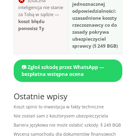
Sztuczna
jednoznacznej
inteligencja nie stanie
odpowiedzialności:
za Tobą w sądzie —
uzasadnione koszty
koszt błędu
rzeczoznawcy co do
ponosisz Ty
zasady pokrywa
ubezpieczyciel
sprawcy (§ 249 BGB)
📷 Zgłoś szkodę przez WhatsApp —
bezpłatna wstępna ocena
Ostatnie wpisy
Koszt opinii to inwestycja w fakty techniczne
Nie zostań sam z kosztorysem ubezpieczyciela
Bariera językowa nie może osłabić szkody. § 249 BGB
Wycena samochodu dla dokumentów finansowych