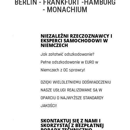
BERLIN - FRANKFURT -HAMBURG
- MONACHIUM
NIEZALEŻNI RZECZOZNAWCY I
EKSPERCI SAMOCHODOWI W
NIEMCZECH
Jak załatwić odszkodowanie?
Pełne odszkodowanie w EURO w
Niemczech z OC sprawcy!
DZIĘKI WIELOLETNIEMU DOŚWIADCZENIU
NASZE USŁUGI REALIZOWANE SĄ W
OPARCIU O NAJWYŻSZE STANDARDY
JAKOŚCI!
SKONTAKTUJ SIĘ Z NAMI I
SKORZYSTAJ Z BEZPŁATNEJ
PORADY TECHNICZNO-