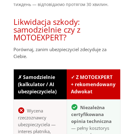
тиждень — відповідаємо протягом 30 хвилин.
Likwidacja szkody:
samodzielnie czy z
MOTOEXPERT?
Porównaj, zanim ubezpieczyciel zdecyduje za
Ciebie.
✗ Samodzielnie
✓ Z MOTOEXPERT
(kalkulator / AI
+ rekomendowany
ubezpieczyciela)
Adwokat
Niezależna
Wycena
certyfikowana
rzeczoznawcy
opinia techniczna
ubezpieczyciela —
— pełny kosztorys
interes płatnika,