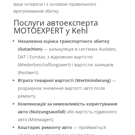
ваші інтереси і є основою правильного
врегулювання збитку.
Послуги автоексперта
MOTOEXPERT у Kehl
Незалежна оцінка транспортного збитку
(Gutachten)
— калькуляція в системах Audatex,
DAT і Eurotax, з відновною вартістю
(Wiederbeschaffungswert) і вартістю залишків
(Restwert).
Втрата товарної вартості (Wertminderung)
—
розрахунок зниження вартості авто після
ремонту.
Компенсація за неможливість користування
авто (Nutzungsausfall)
або вартість підмінного
авто (Mietwagen).
Кошторис ремонту авто
— приймається