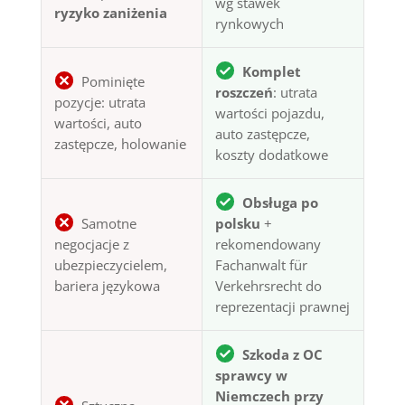
wg stawek
ryzyko zaniżenia
rynkowych
Komplet
Pominięte
roszczeń
: utrata
pozycje: utrata
wartości pojazdu,
wartości, auto
auto zastępcze,
zastępcze, holowanie
koszty dodatkowe
Obsługa po
Samotne
polsku
+
negocjacje z
rekomendowany
ubezpieczycielem,
Fachanwalt für
bariera językowa
Verkehrsrecht do
reprezentacji prawnej
Szkoda z OC
sprawcy w
Niemczech przy