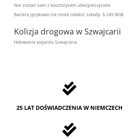
Nie zostań sam z kosztorysem ubezpieczyciela
Bariera językowa nie może osłabić szkody. § 249 BGB
Kolizja drogowa w Szwajcarii
Holowanie pojazdu Szwajcaria

25 LAT DOŚWIADCZENIA W NIEMCZECH
