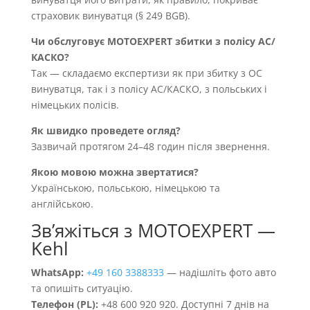
страховик винуватця (§ 249 BGB).
Чи обслуговує MOTOEXPERT збитки з полісу AC/
КАСКО?
Так — складаємо експертизи як при збитку з OC
винуватця, так і з полісу AC/КАСКО, з польських і
німецьких полісів.
Як швидко проведете огляд?
Зазвичай протягом 24–48 годин після звернення.
Якою мовою можна звертатися?
Українською, польською, німецькою та
англійською.
Звʼяжіться з MOTOEXPERT —
Kehl
WhatsApp:
+49 160 3388333
— надішліть фото авто
та опишіть ситуацію.
Телефон (PL):
+48 600 920 920. Доступні 7 днів на