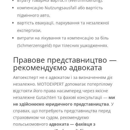
втрату товарної вартості (Wertminderung),
компенсацію Nutzungsausfall або вартість
підмінного авто,
вартість евакуації, паркування та незалежної
експертизи,
витрати на лікування та компенсацію за біль
(Schmerzensgeld) при тілесних ушкодженнях.
Правове представництво —
рекомендуємо адвоката
Автоексперт не є адвокатом і за визначенням діє
незалежно. MOTOEXPERT допомагає потерпілому
відстояти його права насамперед через якісне
незалежне Gutachten та фахові консультації —
ми
не здійснюємо юридичного представництва
. У
справах, що потребують представництва перед
страховиком чи судом, рекомендуємо
польськомовного
адвоката — фахівця з