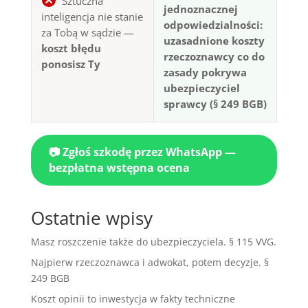
Sztuczna
jednoznacznej
inteligencja nie stanie
odpowiedzialności:
za Tobą w sądzie —
uzasadnione koszty
koszt błędu
rzeczoznawcy co do
ponosisz Ty
zasady pokrywa
ubezpieczyciel
sprawcy (§ 249 BGB)
📷 Zgłoś szkodę przez WhatsApp —
bezpłatna wstępna ocena
Ostatnie wpisy
Masz roszczenie także do ubezpieczyciela. § 115 VVG.
Najpierw rzeczoznawca i adwokat, potem decyzje. §
249 BGB
Koszt opinii to inwestycja w fakty techniczne