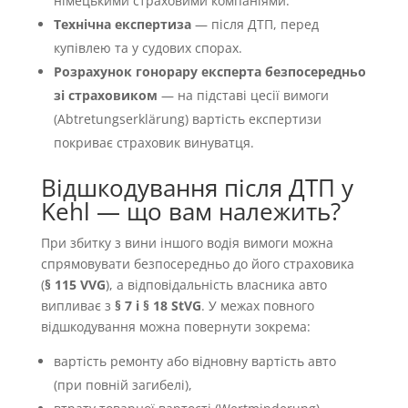
німецькими страховими компаніями.
Технічна експертиза
— після ДТП, перед
купівлею та у судових спорах.
Розрахунок гонорару експерта безпосередньо
зі страховиком
— на підставі цесії вимоги
(Abtretungserklärung) вартість експертизи
покриває страховик винуватця.
Відшкодування після ДТП у
Kehl — що вам належить?
При збитку з вини іншого водія вимоги можна
спрямовувати безпосередньо до його страховика
(
§ 115 VVG
), а відповідальність власника авто
випливає з
§ 7 і § 18 StVG
. У межах повного
відшкодування можна повернути зокрема:
вартість ремонту або відновну вартість авто
(при повній загибелі),