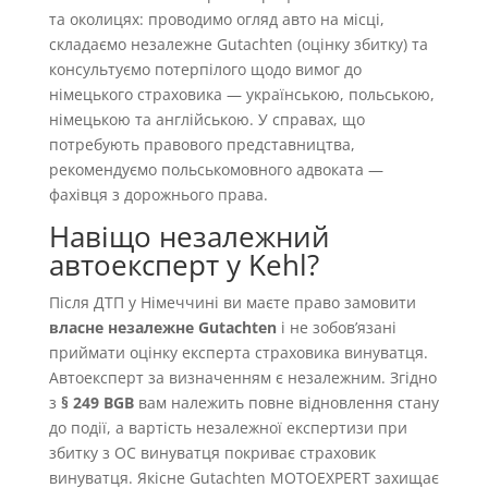
та околицях: проводимо огляд авто на місці,
складаємо незалежне Gutachten (оцінку збитку) та
консультуємо потерпілого щодо вимог до
німецького страховика — українською, польською,
німецькою та англійською. У справах, що
потребують правового представництва,
рекомендуємо польськомовного адвоката —
фахівця з дорожнього права.
Навіщо незалежний
автоексперт у Kehl?
Після ДТП у Німеччині ви маєте право замовити
власне незалежне Gutachten
і не зобовʼязані
приймати оцінку експерта страховика винуватця.
Автоексперт за визначенням є незалежним. Згідно
з
§ 249 BGB
вам належить повне відновлення стану
до події, а вартість незалежної експертизи при
збитку з OC винуватця покриває страховик
винуватця. Якісне Gutachten MOTOEXPERT захищає