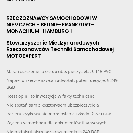
RZECZOZNAWCY SAMOCHODOWI W
NIEMCZECH - BELINIE- FRANKFURT-
MONACHIUM- HAMBURG !
Stowarzyszenie Miedzynarodowych
Rzeczoznawców Techniki Samochodowej
MOTOEXPERT
Masz roszczenie także do ubezpieczyciela. § 115 VVG.
Najpierw rzeczoznawca i adwokat, potem decyzje. § 249
BGB
Koszt opinii to inwestycja w fakty techniczne
Nie zostań sam z kosztorysem ubezpieczyciela
Bariera językowa nie może osłabić szkody. § 249 BGB
Wycena samochodu dla dokumentów finansowych
Nie podpisuj pism bez zrozumienia. § 249 BGB