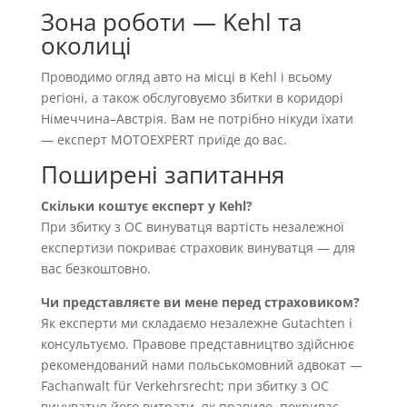
Зона роботи — Kehl та
околиці
Проводимо огляд авто на місці в Kehl і всьому
регіоні, а також обслуговуємо збитки в коридорі
Німеччина–Австрія. Вам не потрібно нікуди їхати
— експерт MOTOEXPERT приїде до вас.
Поширені запитання
Скільки коштує експерт у Kehl?
При збитку з OC винуватця вартість незалежної
експертизи покриває страховик винуватця — для
вас безкоштовно.
Чи представляєте ви мене перед страховиком?
Як експерти ми складаємо незалежне Gutachten і
консультуємо. Правове представництво здійснює
рекомендований нами польськомовний адвокат —
Fachanwalt für Verkehrsrecht; при збитку з OC
винуватця його витрати, як правило, покриває