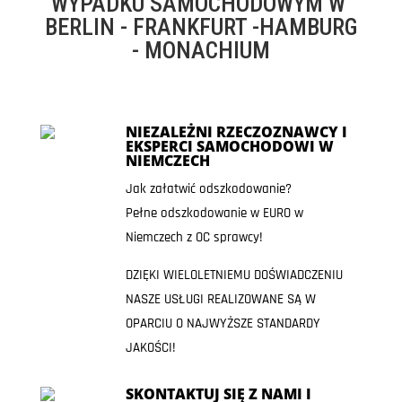
WYPADKU SAMOCHODOWYM W
BERLIN - FRANKFURT -HAMBURG
- MONACHIUM
NIEZALEŻNI RZECZOZNAWCY I
EKSPERCI SAMOCHODOWI W
NIEMCZECH
Jak załatwić odszkodowanie?
Pełne odszkodowanie w EURO w
Niemczech z OC sprawcy!
DZIĘKI WIELOLETNIEMU DOŚWIADCZENIU
NASZE USŁUGI REALIZOWANE SĄ W
OPARCIU O NAJWYŻSZE STANDARDY
JAKOŚCI!
SKONTAKTUJ SIĘ Z NAMI I