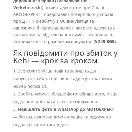
дорожнього права (Fachanwalt für
Verkehrsrecht)
, який є адвокатом при Спілці
MOTOEXPERT і представляє потерпілого у справі
про ДТП. При збитку з OC винуватця та
однозначній відповідальності витрати адвоката є
витратами на відстоювання вимог і, як правило,
покриваються страховиком винуватця (
§ 249 BGB
).
Як повідомити про збиток у
Kehl — крок за кроком
Зафіксуйте місце події та запишіть дані
винуватця: імʼя та прізвище, адресу, страховика і
номер поліса OC.
Зробіть якомога більше фото: обидва авто, місце
події, номерні знаки та всі пошкодження.
Надішліть фото в WhatsApp до MOTOEXPERT
— безкоштовно оцінимо ситуацію та підкажемо
подальші кроки того ж дня.