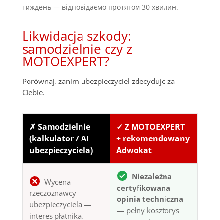
тиждень — відповідаємо протягом 30 хвилин.
Likwidacja szkody:
samodzielnie czy z
MOTOEXPERT?
Porównaj, zanim ubezpieczyciel zdecyduje za
Ciebie.
✗ Samodzielnie
✓ Z MOTOEXPERT
(kalkulator / AI
+ rekomendowany
ubezpieczyciela)
Adwokat
Niezależna
Wycena
certyfikowana
rzeczoznawcy
opinia techniczna
ubezpieczyciela —
— pełny kosztorys
interes płatnika,