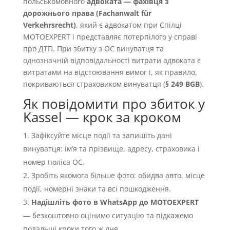
польськомовного
адвоката — фахівця з
дорожнього права (Fachanwalt für
Verkehrsrecht)
, який є адвокатом при Спілці
MOTOEXPERT і представляє потерпілого у справі
про ДТП. При збитку з OC винуватця та
однозначній відповідальності витрати адвоката є
витратами на відстоювання вимог і, як правило,
покриваються страховиком винуватця (
§ 249 BGB
).
Як повідомити про збиток у
Kassel — крок за кроком
Зафіксуйте місце події та запишіть дані
винуватця: імʼя та прізвище, адресу, страховика і
номер поліса OC.
Зробіть якомога більше фото: обидва авто, місце
події, номерні знаки та всі пошкодження.
Надішліть фото в WhatsApp до MOTOEXPERT
— безкоштовно оцінимо ситуацію та підкажемо
подальші кроки того ж дня.