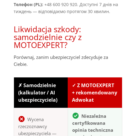
Телефон (PL):
+48 600 920 920. Доступні 7 днів на
тиждень — відповідаємо протягом 30 хвилин.
Likwidacja szkody:
samodzielnie czy z
MOTOEXPERT?
Porównaj, zanim ubezpieczyciel zdecyduje za
Ciebie.
✗ Samodzielnie
✓ Z MOTOEXPERT
(kalkulator / AI
+ rekomendowany
ubezpieczyciela)
Adwokat
Niezależna
Wycena
certyfikowana
rzeczoznawcy
opinia techniczna
ubezpieczyciela —