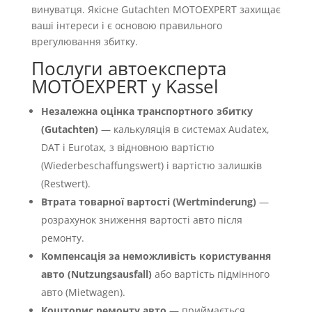
винуватця. Якісне Gutachten MOTOEXPERT захищає
ваші інтереси і є основою правильного
врегулювання збитку.
Послуги автоексперта
MOTOEXPERT у Kassel
Незалежна оцінка транспортного збитку
(Gutachten)
— калькуляція в системах Audatex,
DAT і Eurotax, з відновною вартістю
(Wiederbeschaffungswert) і вартістю залишків
(Restwert).
Втрата товарної вартості (Wertminderung)
—
розрахунок зниження вартості авто після
ремонту.
Компенсація за неможливість користування
авто (Nutzungsausfall)
або вартість підмінного
авто (Mietwagen).
Кошторис ремонту авто
— приймається