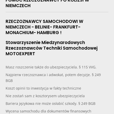
NIEMCZECH
RZECZOZNAWCY SAMOCHODOWI W
NIEMCZECH - BELINIE- FRANKFURT-
MONACHIUM- HAMBURG !
Stowarzyszenie Miedzynarodowych
Rzeczoznawców Techniki Samochodowej
MOTOEXPERT
Masz roszczenie także do ubezpieczyciela. § 115 VVG.
Najpierw rzeczoznawca i adwokat, potem decyzje. § 249
BGB
Koszt opinii to inwestycja w fakty techniczne
Nie zostań sam z kosztorysem ubezpieczyciela
Bariera językowa nie może osłabić szkody. § 249 BGB
Wycena samochodu dla dokumentów finansowych