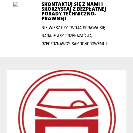
SKONTAKTUJ SIĘ Z NAMI I
SKORZYSTAJ Z BEZPŁATNEJ
PORADY TECHNICZNO-
PRAWNEJ!
NIE WIESZ CZY TWOJA SPRAWA SIĘ
NADAJE ABY PRZEKAZAĆ JĄ
RZECZOZNAWCY SAMOCHODOWEMU?