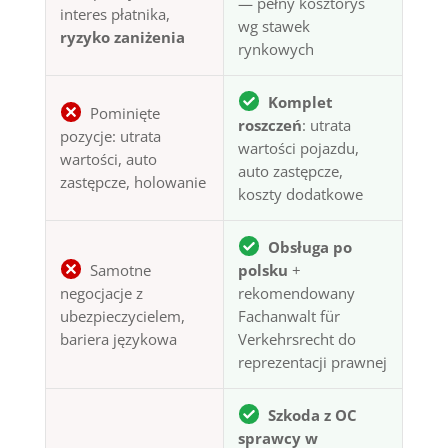
— pełny kosztorys
interes płatnika,
wg stawek
ryzyko zaniżenia
rynkowych
Komplet
Pominięte
roszczeń
: utrata
pozycje: utrata
wartości pojazdu,
wartości, auto
auto zastępcze,
zastępcze, holowanie
koszty dodatkowe
Obsługa po
Samotne
polsku
+
negocjacje z
rekomendowany
ubezpieczycielem,
Fachanwalt für
bariera językowa
Verkehrsrecht do
reprezentacji prawnej
Szkoda z OC
sprawcy w