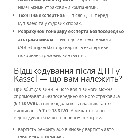
німецькими страховими компаніями.
Технічна експертиза
— після ДТП, перед
купівлею та у судових спорах.
Розрахунок гонорару експерта безпосередньо
зі страховиком
— на підставі цесії вимоги
(Abtretungserklärung) вартість експертизи
покриває страховик винуватця.
Відшкодування після ДТП у
Kassel — що вам належить?
При збитку з вини іншого водія вимоги можна
спрямовувати безпосередньо до його страховика
(
§ 115 VVG
), а відповідальність власника авто
випливає з
§ 7 і § 18 StVG
. У межах повного
відшкодування можна повернути зокрема:
вартість ремонту або відновну вартість авто
(при повній загибелі),