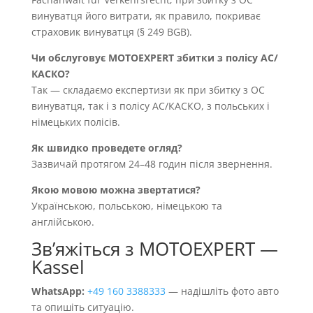
винуватця його витрати, як правило, покриває
страховик винуватця (§ 249 BGB).
Чи обслуговує MOTOEXPERT збитки з полісу AC/
КАСКО?
Так — складаємо експертизи як при збитку з OC
винуватця, так і з полісу AC/КАСКО, з польських і
німецьких полісів.
Як швидко проведете огляд?
Зазвичай протягом 24–48 годин після звернення.
Якою мовою можна звертатися?
Українською, польською, німецькою та
англійською.
Звʼяжіться з MOTOEXPERT —
Kassel
WhatsApp:
+49 160 3388333
— надішліть фото авто
та опишіть ситуацію.