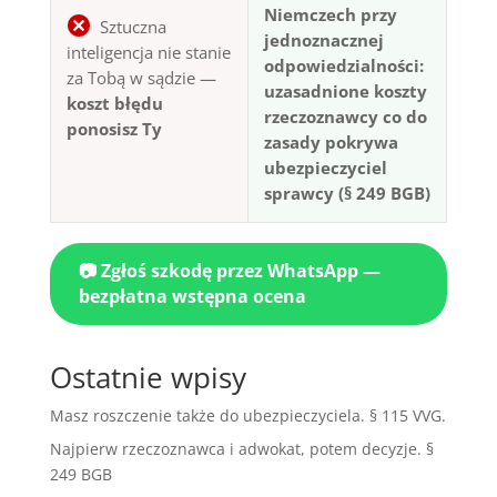
Niemczech przy
Sztuczna
jednoznacznej
inteligencja nie stanie
odpowiedzialności:
za Tobą w sądzie —
uzasadnione koszty
koszt błędu
rzeczoznawcy co do
ponosisz Ty
zasady pokrywa
ubezpieczyciel
sprawcy (§ 249 BGB)
📷 Zgłoś szkodę przez WhatsApp —
bezpłatna wstępna ocena
Ostatnie wpisy
Masz roszczenie także do ubezpieczyciela. § 115 VVG.
Najpierw rzeczoznawca i adwokat, potem decyzje. §
249 BGB