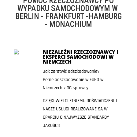
POMOC RZECZOZNAWCY PO
WYPADKU SAMOCHODOWYM W
BERLIN - FRANKFURT -HAMBURG
- MONACHIUM
NIEZALEŻNI RZECZOZNAWCY I
EKSPERCI SAMOCHODOWI W
NIEMCZECH
Jak załatwić odszkodowanie?
Pełne odszkodowanie w EURO w
Niemczech z OC sprawcy!
DZIĘKI WIELOLETNIEMU DOŚWIADCZENIU
NASZE USŁUGI REALIZOWANE SĄ W
OPARCIU O NAJWYŻSZE STANDARDY
JAKOŚCI!