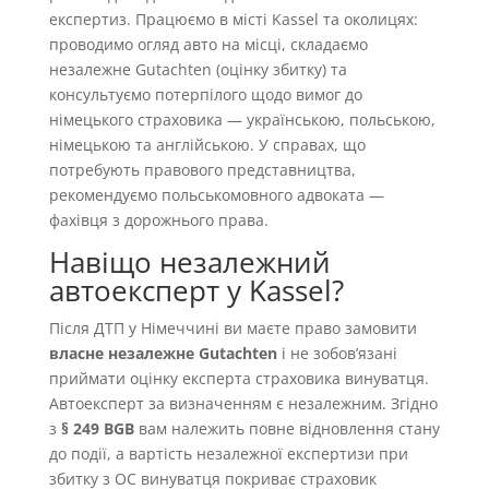
експертиз. Працюємо в місті Kassel та околицях:
проводимо огляд авто на місці, складаємо
незалежне Gutachten (оцінку збитку) та
консультуємо потерпілого щодо вимог до
німецького страховика — українською, польською,
німецькою та англійською. У справах, що
потребують правового представництва,
рекомендуємо польськомовного адвоката —
фахівця з дорожнього права.
Навіщо незалежний
автоексперт у Kassel?
Після ДТП у Німеччині ви маєте право замовити
власне незалежне Gutachten
і не зобовʼязані
приймати оцінку експерта страховика винуватця.
Автоексперт за визначенням є незалежним. Згідно
з
§ 249 BGB
вам належить повне відновлення стану
до події, а вартість незалежної експертизи при
збитку з OC винуватця покриває страховик