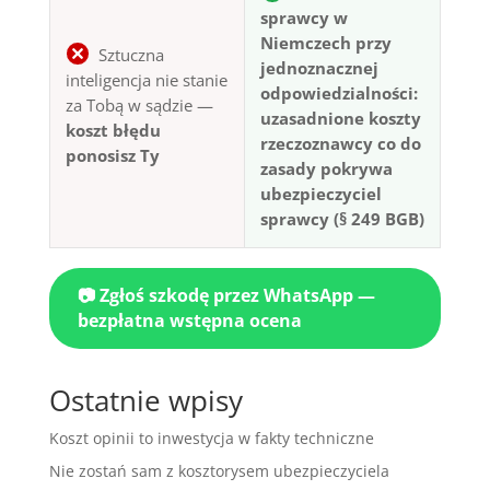
sprawcy w
Niemczech przy
Sztuczna
jednoznacznej
inteligencja nie stanie
odpowiedzialności:
za Tobą w sądzie —
uzasadnione koszty
koszt błędu
rzeczoznawcy co do
ponosisz Ty
zasady pokrywa
ubezpieczyciel
sprawcy (§ 249 BGB)
📷 Zgłoś szkodę przez WhatsApp —
bezpłatna wstępna ocena
Ostatnie wpisy
Koszt opinii to inwestycja w fakty techniczne
Nie zostań sam z kosztorysem ubezpieczyciela