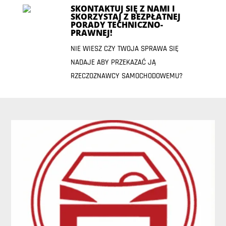
SKONTAKTUJ SIĘ Z NAMI I
SKORZYSTAJ Z BEZPŁATNEJ
PORADY TECHNICZNO-
PRAWNEJ!
NIE WIESZ CZY TWOJA SPRAWA SIĘ
NADAJE ABY PRZEKAZAĆ JĄ
RZECZOZNAWCY SAMOCHODOWEMU?