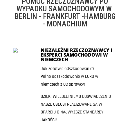
POMOC RZECZOZNAWCY PO
WYPADKU SAMOCHODOWYM W
BERLIN - FRANKFURT -HAMBURG
- MONACHIUM
NIEZALEŻNI RZECZOZNAWCY I
EKSPERCI SAMOCHODOWI W
NIEMCZECH
Jak załatwić odszkodowanie?
Pełne odszkodowanie w EURO w
Niemczech z OC sprawcy!
DZIĘKI WIELOLETNIEMU DOŚWIADCZENIU
NASZE USŁUGI REALIZOWANE SĄ W
OPARCIU O NAJWYŻSZE STANDARDY
JAKOŚCI!