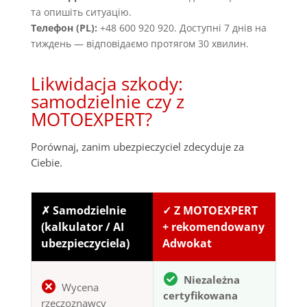
та опишіть ситуацію.
Телефон (PL):
+48 600 920 920. Доступні 7 днів на
тиждень — відповідаємо протягом 30 хвилин.
Likwidacja szkody:
samodzielnie czy z
MOTOEXPERT?
Porównaj, zanim ubezpieczyciel zdecyduje za
Ciebie.
✗ Samodzielnie
✓ Z MOTOEXPERT
(kalkulator / AI
+ rekomendowany
ubezpieczyciela)
Adwokat
Niezależna
Wycena
certyfikowana
rzeczoznawcy