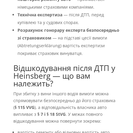
німецькими страховими компаніями.
Технічна експертиза
— після ДТП, перед
купівлею та у судових спорах.
Розрахунок гонорару експерта безпосередньо
зі страховиком
— на підставі цесії вимоги
(Abtretungserklärung) вартість експертизи
покриває страховик винуватця.
Відшкодування після ДТП у
Heinsberg — що вам
належить?
При збитку з вини іншого водія вимоги можна
спрямовувати безпосередньо до його страховика
(
§ 115 VVG
), а відповідальність власника авто
випливає з
§ 7 і § 18 StVG
. У межах повного
відшкодування можна повернути зокрема:
вартість ремонту або відновну вартість авто