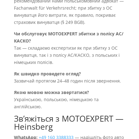
рекомендований нами польськомовний адвокат —
Fachanwalt für Verkehrsrecht; при збитку з OC
винуватця його витрати, як правило, покриває
страховик винуватця (§ 249 BGB).
Чи обслуговує MOTOEXPERT збитки з полісу AC/
КАСКО?
Так — складаємо експертизи як при збитку з OC
винуватця, так і з полісу AC/КАСКО, з польських і
німецьких полісів.
Як швидко проведете огляд?
Зазвичай протягом 24–48 годин після звернення.
Якою мовою можна звертатися?
Українською, польською, німецькою та
англійською.
Звʼяжіться з MOTOEXPERT —
Heinsberg
WhatsApp:
+49 160 3388333
— надішліть фото авто