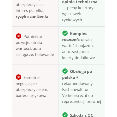
opinia techniczna
ubezpieczyciela —
— pełny kosztorys
interes płatnika,
wg stawek
ryzyko zaniżenia
rynkowych
Komplet
Pominięte
roszczeń
: utrata
pozycje: utrata
wartości pojazdu,
wartości, auto
auto zastępcze,
zastępcze, holowanie
koszty dodatkowe
Obsługa po
Samotne
polsku
+
negocjacje z
rekomendowany
ubezpieczycielem,
Fachanwalt für
bariera językowa
Verkehrsrecht do
reprezentacji prawnej
Szkoda z OC