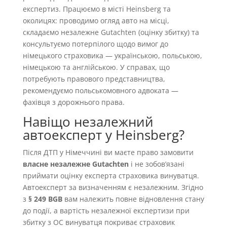
експертиз. Працюємо в місті Heinsberg та
околицях: проводимо огляд авто на місці,
складаємо незалежне Gutachten (оцінку збитку) та
консультуємо потерпілого щодо вимог до
німецького страховика — українською, польською,
німецькою та англійською. У справах, що
потребують правового представництва,
рекомендуємо польськомовного адвоката —
фахівця з дорожнього права.
Навіщо незалежний
автоексперт у Heinsberg?
Після ДТП у Німеччині ви маєте право замовити
власне незалежне Gutachten
і не зобовʼязані
приймати оцінку експерта страховика винуватця.
Автоексперт за визначенням є незалежним. Згідно
з
§ 249 BGB
вам належить повне відновлення стану
до події, а вартість незалежної експертизи при
збитку з OC винуватця покриває страховик