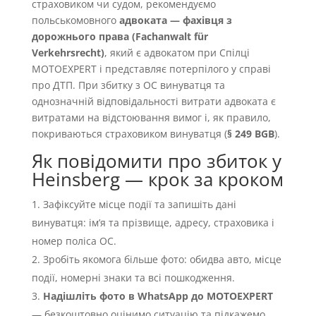
страховиком чи судом, рекомендуємо
польськомовного
адвоката — фахівця з
дорожнього права (Fachanwalt für
Verkehrsrecht)
, який є адвокатом при Спілці
MOTOEXPERT і представляє потерпілого у справі
про ДТП. При збитку з OC винуватця та
однозначній відповідальності витрати адвоката є
витратами на відстоювання вимог і, як правило,
покриваються страховиком винуватця (
§ 249 BGB
).
Як повідомити про збиток у
Heinsberg — крок за кроком
Зафіксуйте місце події та запишіть дані
винуватця: імʼя та прізвище, адресу, страховика і
номер поліса OC.
Зробіть якомога більше фото: обидва авто, місце
події, номерні знаки та всі пошкодження.
Надішліть фото в WhatsApp до MOTOEXPERT
— безкоштовно оцінимо ситуацію та підкажемо