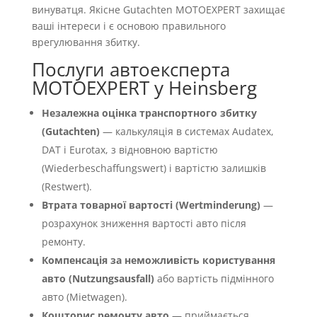
винуватця. Якісне Gutachten MOTOEXPERT захищає
ваші інтереси і є основою правильного
врегулювання збитку.
Послуги автоексперта
MOTOEXPERT у Heinsberg
Незалежна оцінка транспортного збитку
(Gutachten)
— калькуляція в системах Audatex,
DAT і Eurotax, з відновною вартістю
(Wiederbeschaffungswert) і вартістю залишків
(Restwert).
Втрата товарної вартості (Wertminderung)
—
розрахунок зниження вартості авто після
ремонту.
Компенсація за неможливість користування
авто (Nutzungsausfall)
або вартість підмінного
авто (Mietwagen).
Кошторис ремонту авто
— приймається