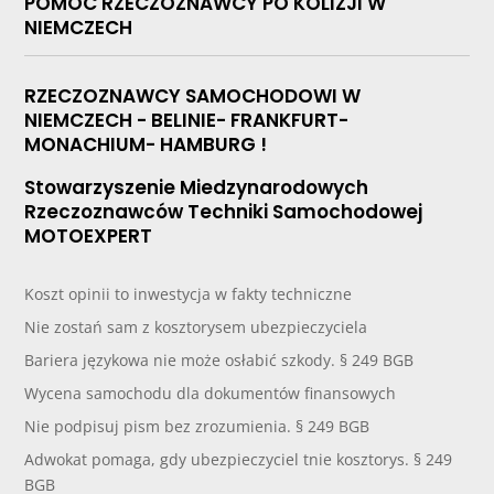
POMOC RZECZOZNAWCY PO KOLIZJI W
NIEMCZECH
RZECZOZNAWCY SAMOCHODOWI W
NIEMCZECH - BELINIE- FRANKFURT-
MONACHIUM- HAMBURG !
Stowarzyszenie Miedzynarodowych
Rzeczoznawców Techniki Samochodowej
MOTOEXPERT
Koszt opinii to inwestycja w fakty techniczne
Nie zostań sam z kosztorysem ubezpieczyciela
Bariera językowa nie może osłabić szkody. § 249 BGB
Wycena samochodu dla dokumentów finansowych
Nie podpisuj pism bez zrozumienia. § 249 BGB
Adwokat pomaga, gdy ubezpieczyciel tnie kosztorys. § 249
BGB