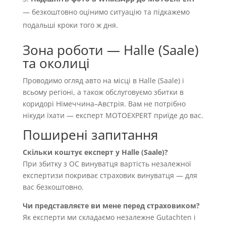
— безкоштовно оцінимо ситуацію та підкажемо
подальші кроки того ж дня.
Зона роботи — Halle (Saale)
та околиці
Проводимо огляд авто на місці в Halle (Saale) і
всьому регіоні, а також обслуговуємо збитки в
коридорі Німеччина–Австрія. Вам не потрібно
нікуди їхати — експерт MOTOEXPERT приїде до вас.
Поширені запитання
Скільки коштує експерт у Halle (Saale)?
При збитку з OC винуватця вартість незалежної
експертизи покриває страховик винуватця — для
вас безкоштовно.
Чи представляєте ви мене перед страховиком?
Як експерти ми складаємо незалежне Gutachten і