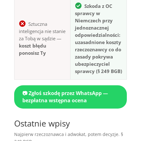
Szkoda z OC
sprawcy w
Niemczech przy
Sztuczna
jednoznacznej
inteligencja nie stanie
odpowiedzialności:
za Tobą w sądzie —
uzasadnione koszty
koszt błędu
rzeczoznawcy co do
ponosisz Ty
zasady pokrywa
ubezpieczyciel
sprawcy (§ 249 BGB)
📷 Zgłoś szkodę przez WhatsApp —
bezpłatna wstępna ocena
Ostatnie wpisy
Najpierw rzeczoznawca i adwokat, potem decyzje. §