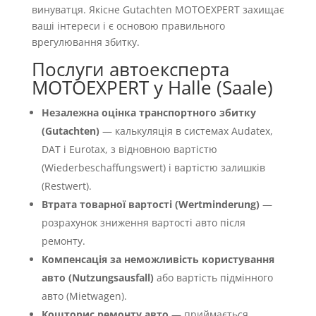
винуватця. Якісне Gutachten MOTOEXPERT захищає
ваші інтереси і є основою правильного
врегулювання збитку.
Послуги автоексперта
MOTOEXPERT у Halle (Saale)
Незалежна оцінка транспортного збитку
(Gutachten)
— калькуляція в системах Audatex,
DAT і Eurotax, з відновною вартістю
(Wiederbeschaffungswert) і вартістю залишків
(Restwert).
Втрата товарної вартості (Wertminderung)
—
розрахунок зниження вартості авто після
ремонту.
Компенсація за неможливість користування
авто (Nutzungsausfall)
або вартість підмінного
авто (Mietwagen).
Кошторис ремонту авто
— приймається