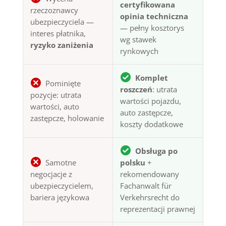
certyfikowana
rzeczoznawcy
opinia techniczna
ubezpieczyciela —
— pełny kosztorys
interes płatnika,
wg stawek
ryzyko zaniżenia
rynkowych
Komplet
Pominięte
roszczeń
: utrata
pozycje: utrata
wartości pojazdu,
wartości, auto
auto zastępcze,
zastępcze, holowanie
koszty dodatkowe
Obsługa po
Samotne
polsku
+
negocjacje z
rekomendowany
ubezpieczycielem,
Fachanwalt für
bariera językowa
Verkehrsrecht do
reprezentacji prawnej