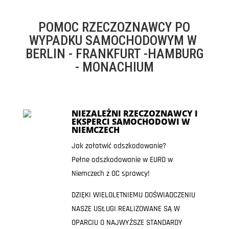
POMOC RZECZOZNAWCY PO
WYPADKU SAMOCHODOWYM W
BERLIN - FRANKFURT -HAMBURG
- MONACHIUM
NIEZALEŻNI RZECZOZNAWCY I
EKSPERCI SAMOCHODOWI W
NIEMCZECH
Jak załatwić odszkodowanie?
Pełne odszkodowanie w EURO w
Niemczech z OC sprawcy!
DZIĘKI WIELOLETNIEMU DOŚWIADCZENIU
NASZE USŁUGI REALIZOWANE SĄ W
OPARCIU O NAJWYŻSZE STANDARDY