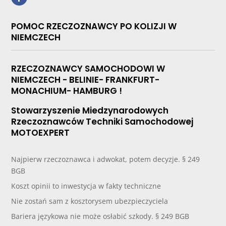
POMOC RZECZOZNAWCY PO KOLIZJI W
NIEMCZECH
RZECZOZNAWCY SAMOCHODOWI W
NIEMCZECH - BELINIE- FRANKFURT-
MONACHIUM- HAMBURG !
Stowarzyszenie Miedzynarodowych
Rzeczoznawców Techniki Samochodowej
MOTOEXPERT
Najpierw rzeczoznawca i adwokat, potem decyzje. § 249
BGB
Koszt opinii to inwestycja w fakty techniczne
Nie zostań sam z kosztorysem ubezpieczyciela
Bariera językowa nie może osłabić szkody. § 249 BGB