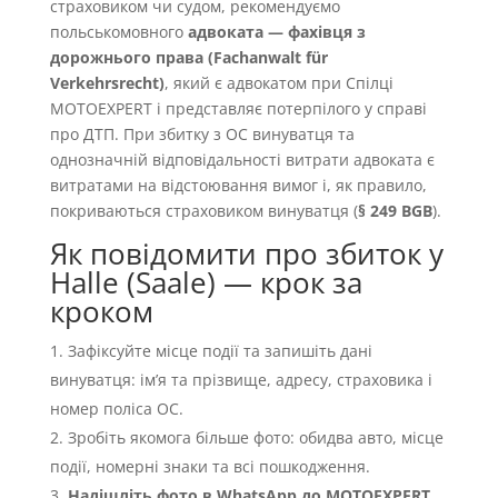
страховиком чи судом, рекомендуємо
польськомовного
адвоката — фахівця з
дорожнього права (Fachanwalt für
Verkehrsrecht)
, який є адвокатом при Спілці
MOTOEXPERT і представляє потерпілого у справі
про ДТП. При збитку з OC винуватця та
однозначній відповідальності витрати адвоката є
витратами на відстоювання вимог і, як правило,
покриваються страховиком винуватця (
§ 249 BGB
).
Як повідомити про збиток у
Halle (Saale) — крок за
кроком
Зафіксуйте місце події та запишіть дані
винуватця: імʼя та прізвище, адресу, страховика і
номер поліса OC.
Зробіть якомога більше фото: обидва авто, місце
події, номерні знаки та всі пошкодження.
Надішліть фото в WhatsApp до MOTOEXPERT