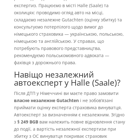
експертиз. Працюємо в місті Halle (Saale) та
околицях: проводимо огляд авто на місці,
складаємо незалежне Gutachten (оцінку збитку) та
консультуємо потерпілого щодо вимог до
німецького страховика — українською, польською,
німецькою та англійською. У справах, що
потребують правового представництва,
рекомендуємо польськомовного адвоката —
фахівця з дорожнього права.
Навіщо незалежний
автоексперт у Halle (Saale)?
Після ДТП у Німеччині ви маєте право замовити
власне незалежне Gutachten
і не зобовʼязані
приймати оцінку експерта страховика винуватця.
Автоексперт за визначенням є незалежним. Згідно
з
§ 249 BGB
вам належить повне відновлення стану
до події, а вартість незалежної експертизи при
збитку з OC винуватця покриває страховик