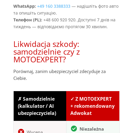
WhatsApp:
+49 160 3388333
— надішліть фото авто
та опишіть ситуацію.
Телефон (PL):
+48 600 920 920. Доступні 7 днів на
тиждень — відповідаємо протягом 30 хвилин.
Likwidacja szkody:
samodzielnie czy z
MOTOEXPERT?
Porównaj, zanim ubezpieczyciel zdecyduje za
Ciebie.
✗ Samodzielnie
✓ Z MOTOEXPERT
(kalkulator / AI
+ rekomendowany
ubezpieczyciela)
Adwokat
Niezależna
Wycena