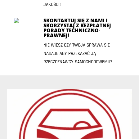
JAKOŚCI!
SKONTAKTUJ SIĘ Z NAMI I
SKORZYSTAJ Z BEZPŁATNEJ
PORADY TECHNICZNO-
PRAWNEJ!
NIE WIESZ CZY TWOJA SPRAWA SIĘ
NADAJE ABY PRZEKAZAĆ JĄ
RZECZOZNAWCY SAMOCHODOWEMU?