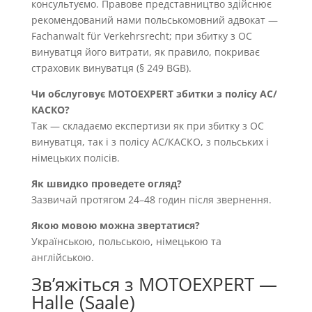
консультуємо. Правове представництво здійснює
рекомендований нами польськомовний адвокат —
Fachanwalt für Verkehrsrecht; при збитку з OC
винуватця його витрати, як правило, покриває
страховик винуватця (§ 249 BGB).
Чи обслуговує MOTOEXPERT збитки з полісу AC/
КАСКО?
Так — складаємо експертизи як при збитку з OC
винуватця, так і з полісу AC/КАСКО, з польських і
німецьких полісів.
Як швидко проведете огляд?
Зазвичай протягом 24–48 годин після звернення.
Якою мовою можна звертатися?
Українською, польською, німецькою та
англійською.
Звʼяжіться з MOTOEXPERT —
Halle (Saale)