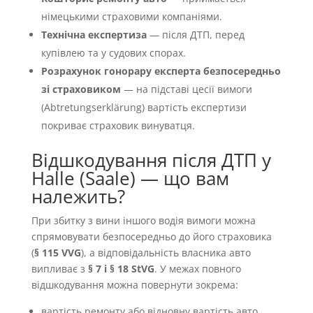
німецькими страховими компаніями.
Технічна експертиза
— після ДТП, перед
купівлею та у судових спорах.
Розрахунок гонорару експерта безпосередньо
зі страховиком
— на підставі цесії вимоги
(Abtretungserklärung) вартість експертизи
покриває страховик винуватця.
Відшкодування після ДТП у
Halle (Saale) — що вам
належить?
При збитку з вини іншого водія вимоги можна
спрямовувати безпосередньо до його страховика
(
§ 115 VVG
), а відповідальність власника авто
випливає з
§ 7 і § 18 StVG
. У межах повного
відшкодування можна повернути зокрема:
вартість ремонту або відновну вартість авто