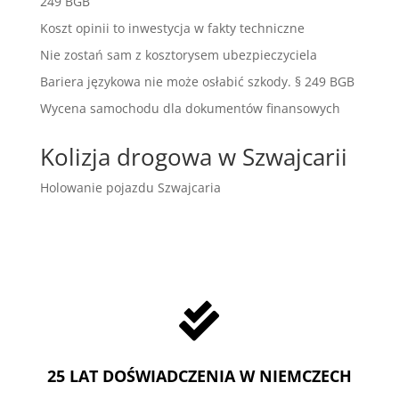
249 BGB
Koszt opinii to inwestycja w fakty techniczne
Nie zostań sam z kosztorysem ubezpieczyciela
Bariera językowa nie może osłabić szkody. § 249 BGB
Wycena samochodu dla dokumentów finansowych
Kolizja drogowa w Szwajcarii
Holowanie pojazdu Szwajcaria

25 LAT DOŚWIADCZENIA W NIEMCZECH