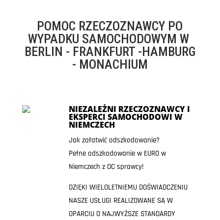
POMOC RZECZOZNAWCY PO
WYPADKU SAMOCHODOWYM W
BERLIN - FRANKFURT -HAMBURG
- MONACHIUM
NIEZALEŻNI RZECZOZNAWCY I
EKSPERCI SAMOCHODOWI W
NIEMCZECH
Jak załatwić odszkodowanie?
Pełne odszkodowanie w EURO w
Niemczech z OC sprawcy!
DZIĘKI WIELOLETNIEMU DOŚWIADCZENIU
NASZE USŁUGI REALIZOWANE SĄ W
OPARCIU O NAJWYŻSZE STANDARDY