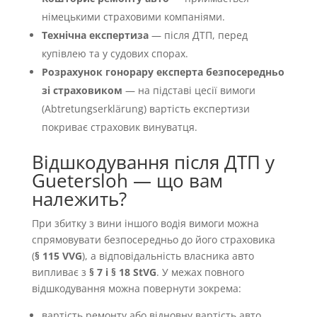
німецькими страховими компаніями.
Технічна експертиза
— після ДТП, перед
купівлею та у судових спорах.
Розрахунок гонорару експерта безпосередньо
зі страховиком
— на підставі цесії вимоги
(Abtretungserklärung) вартість експертизи
покриває страховик винуватця.
Відшкодування після ДТП у
Guetersloh — що вам
належить?
При збитку з вини іншого водія вимоги можна
спрямовувати безпосередньо до його страховика
(
§ 115 VVG
), а відповідальність власника авто
випливає з
§ 7 і § 18 StVG
. У межах повного
відшкодування можна повернути зокрема:
вартість ремонту або відновну вартість авто