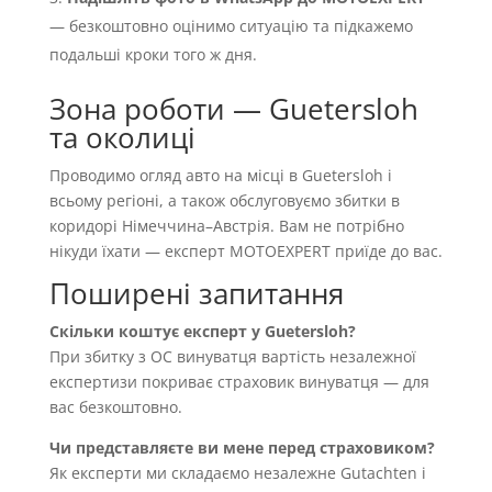
— безкоштовно оцінимо ситуацію та підкажемо
подальші кроки того ж дня.
Зона роботи — Guetersloh
та околиці
Проводимо огляд авто на місці в Guetersloh і
всьому регіоні, а також обслуговуємо збитки в
коридорі Німеччина–Австрія. Вам не потрібно
нікуди їхати — експерт MOTOEXPERT приїде до вас.
Поширені запитання
Скільки коштує експерт у Guetersloh?
При збитку з OC винуватця вартість незалежної
експертизи покриває страховик винуватця — для
вас безкоштовно.
Чи представляєте ви мене перед страховиком?
Як експерти ми складаємо незалежне Gutachten і