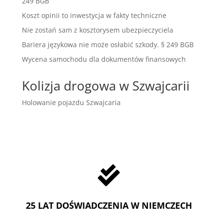
249 BGB
Koszt opinii to inwestycja w fakty techniczne
Nie zostań sam z kosztorysem ubezpieczyciela
Bariera językowa nie może osłabić szkody. § 249 BGB
Wycena samochodu dla dokumentów finansowych
Kolizja drogowa w Szwajcarii
Holowanie pojazdu Szwajcaria

25 LAT DOŚWIADCZENIA W NIEMCZECH