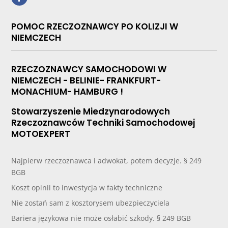
POMOC RZECZOZNAWCY PO KOLIZJI W
NIEMCZECH
RZECZOZNAWCY SAMOCHODOWI W
NIEMCZECH - BELINIE- FRANKFURT-
MONACHIUM- HAMBURG !
Stowarzyszenie Miedzynarodowych
Rzeczoznawców Techniki Samochodowej
MOTOEXPERT
Najpierw rzeczoznawca i adwokat, potem decyzje. § 249
BGB
Koszt opinii to inwestycja w fakty techniczne
Nie zostań sam z kosztorysem ubezpieczyciela
Bariera językowa nie może osłabić szkody. § 249 BGB