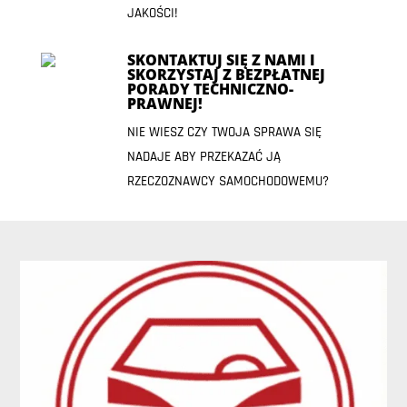
JAKOŚCI!
SKONTAKTUJ SIĘ Z NAMI I
SKORZYSTAJ Z BEZPŁATNEJ
PORADY TECHNICZNO-
PRAWNEJ!
NIE WIESZ CZY TWOJA SPRAWA SIĘ
NADAJE ABY PRZEKAZAĆ JĄ
RZECZOZNAWCY SAMOCHODOWEMU?