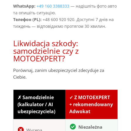
WhatsApp:
+49 160 3388333
— надішліть фото авто
та опишіть ситуацію.
Телефон (PL):
+48 600 920 920. Доступні 7 днів на
тиждень — відповідаємо протягом 30 хвилин.
Likwidacja szkody:
samodzielnie czy z
MOTOEXPERT?
Porównaj, zanim ubezpieczyciel zdecyduje za
Ciebie.
✗ Samodzielnie
✓ Z MOTOEXPERT
(kalkulator / AI
+ rekomendowany
ubezpieczyciela)
Adwokat
Niezależna
Wycena