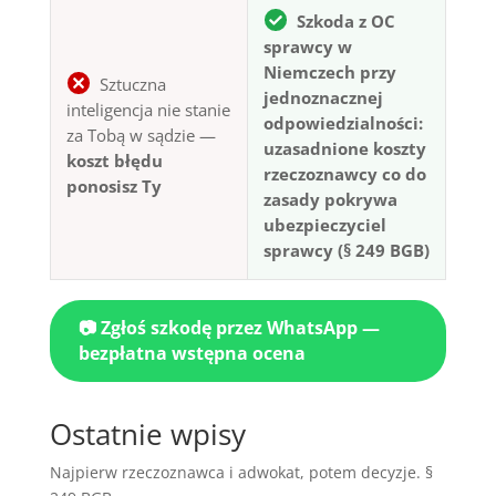
Szkoda z OC
sprawcy w
Niemczech przy
Sztuczna
jednoznacznej
inteligencja nie stanie
odpowiedzialności:
za Tobą w sądzie —
uzasadnione koszty
koszt błędu
rzeczoznawcy co do
ponosisz Ty
zasady pokrywa
ubezpieczyciel
sprawcy (§ 249 BGB)
📷 Zgłoś szkodę przez WhatsApp —
bezpłatna wstępna ocena
Ostatnie wpisy
Najpierw rzeczoznawca i adwokat, potem decyzje. §