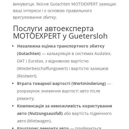
винуватця. Якісне Gutachten MOTOEXPERT захищає
ваші інтереси і є основою правильного
врегулювання збитку.
Послуги автоексперта
MOTOEXPERT у Guetersloh
Незалежна оцінка транспортного збитку
(Gutachten)
— калькуляція в системах Audatex,
DAT і Eurotax, з відновною вартістю
(Wiederbeschaffungswert) і вартістю залишків
(Restwert).
Втрата товарної вартості (Wertminderung)
—
розрахунок зниження вартості авто після
ремонту.
Компенсація за неможливість користування
авто (Nutzungsausfall)
або вартість підмінного
авто (Mietwagen).
Кошторис ремонту авто
— приймається