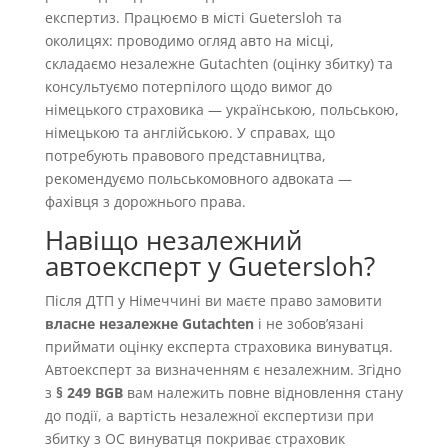
експертиз. Працюємо в місті Guetersloh та
околицях: проводимо огляд авто на місці,
складаємо незалежне Gutachten (оцінку збитку) та
консультуємо потерпілого щодо вимог до
німецького страховика — українською, польською,
німецькою та англійською. У справах, що
потребують правового представництва,
рекомендуємо польськомовного адвоката —
фахівця з дорожнього права.
Навіщо незалежний
автоексперт у Guetersloh?
Після ДТП у Німеччині ви маєте право замовити
власне незалежне Gutachten
і не зобовʼязані
приймати оцінку експерта страховика винуватця.
Автоексперт за визначенням є незалежним. Згідно
з
§ 249 BGB
вам належить повне відновлення стану
до події, а вартість незалежної експертизи при
збитку з OC винуватця покриває страховик