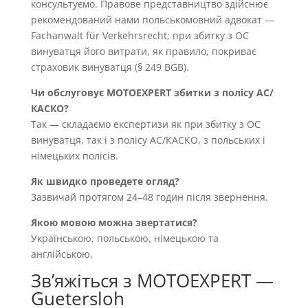
консультуємо. Правове представництво здійснює
рекомендований нами польськомовний адвокат —
Fachanwalt für Verkehrsrecht; при збитку з OC
винуватця його витрати, як правило, покриває
страховик винуватця (§ 249 BGB).
Чи обслуговує MOTOEXPERT збитки з полісу AC/
КАСКО?
Так — складаємо експертизи як при збитку з OC
винуватця, так і з полісу AC/КАСКО, з польських і
німецьких полісів.
Як швидко проведете огляд?
Зазвичай протягом 24–48 годин після звернення.
Якою мовою можна звертатися?
Українською, польською, німецькою та
англійською.
Звʼяжіться з MOTOEXPERT —
Guetersloh