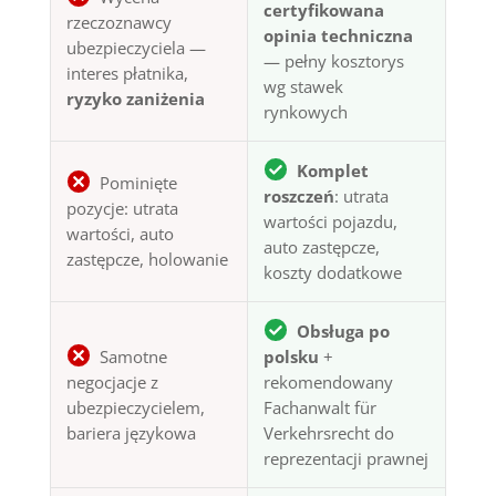
certyfikowana
rzeczoznawcy
opinia techniczna
ubezpieczyciela —
— pełny kosztorys
interes płatnika,
wg stawek
ryzyko zaniżenia
rynkowych
Komplet
Pominięte
roszczeń
: utrata
pozycje: utrata
wartości pojazdu,
wartości, auto
auto zastępcze,
zastępcze, holowanie
koszty dodatkowe
Obsługa po
Samotne
polsku
+
negocjacje z
rekomendowany
ubezpieczycielem,
Fachanwalt für
bariera językowa
Verkehrsrecht do
reprezentacji prawnej