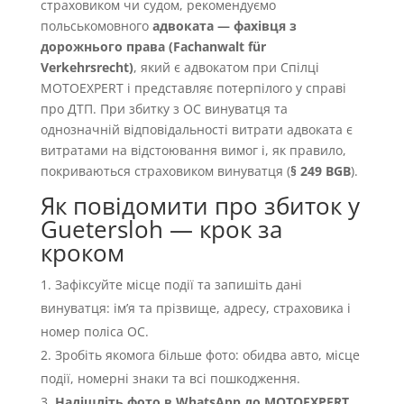
страховиком чи судом, рекомендуємо
польськомовного
адвоката — фахівця з
дорожнього права (Fachanwalt für
Verkehrsrecht)
, який є адвокатом при Спілці
MOTOEXPERT і представляє потерпілого у справі
про ДТП. При збитку з OC винуватця та
однозначній відповідальності витрати адвоката є
витратами на відстоювання вимог і, як правило,
покриваються страховиком винуватця (
§ 249 BGB
).
Як повідомити про збиток у
Guetersloh — крок за
кроком
Зафіксуйте місце події та запишіть дані
винуватця: імʼя та прізвище, адресу, страховика і
номер поліса OC.
Зробіть якомога більше фото: обидва авто, місце
події, номерні знаки та всі пошкодження.
Надішліть фото в WhatsApp до MOTOEXPERT