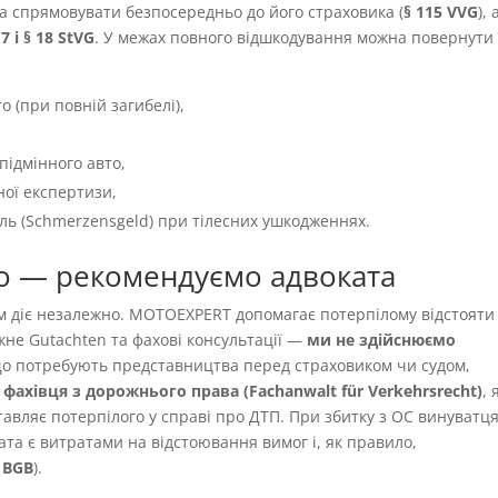
а спрямовувати безпосередньо до його страховика (
§ 115 VVG
), 
 7 і § 18 StVG
. У межах повного відшкодування можна повернути
о (при повній загибелі),
підмінного авто,
ної експертизи,
іль (Schmerzensgeld) при тілесних ушкодженнях.
о — рекомендуємо адвоката
ям діє незалежно. MOTOEXPERT допомагає потерпілому відстояти
жне Gutachten та фахові консультації —
ми не здійснюємо
 що потребують представництва перед страховиком чи судом,
фахівця з дорожнього права (Fachanwalt für Verkehrsrecht)
,
авляє потерпілого у справі про ДТП. При збитку з OC винуватця
ата є витратами на відстоювання вимог і, як правило,
9 BGB
).