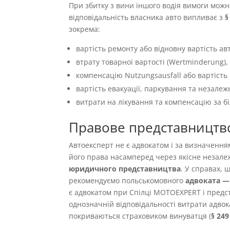
При збитку з вини іншого водія вимоги можн
відповідальність власника авто випливає з
§
зокрема:
вартість ремонту або відновну вартість авт
втрату товарної вартості (Wertminderung),
компенсацію Nutzungsausfall або вартість 
вартість евакуації, паркування та незалеж
витрати на лікування та компенсацію за б
Правове представництв
Автоексперт не є адвокатом і за визначенн
його права насамперед через якісне незале
юридичного представництва
. У справах,
рекомендуємо польськомовного
адвоката — 
є адвокатом при Спілці MOTOEXPERT і предст
однозначній відповідальності витрати адвок
покриваються страховиком винуватця (
§ 24