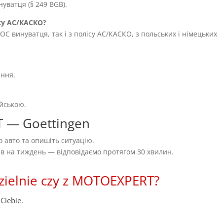
уватця (§ 249 BGB).
су AC/КАСКО?
OC винуватця, так і з полісу AC/КАСКО, з польських і німецьких
ення.
ійською.
T — Goettingen
 авто та опишіть ситуацію.
нів на тиждень — відповідаємо протягом 30 хвилин.
zielnie czy z MOTOEXPERT?
Ciebie.