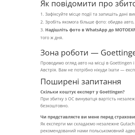
Як повідомити про збито
Зафіксуйте місце події та запишіть дані ви
Зробіть якомога більше фото: обидва авто,
Надішліть фото в WhatsApp до MOTOEX
того ж дня.
Зона роботи — Goettinge
Проводимо огляд авто на місці в Goettingen 
Австрія. Вам не потрібно нікуди їхати — ек
Поширені запитання
Скільки коштує експерт у Goettingen?
При збитку з OC винуватця вартість незале
безкоштовно.
Чи представляєте ви мене перед страхов
Як експерти ми складаємо незалежне Gutach
рекомендований нами польськомовний адвока