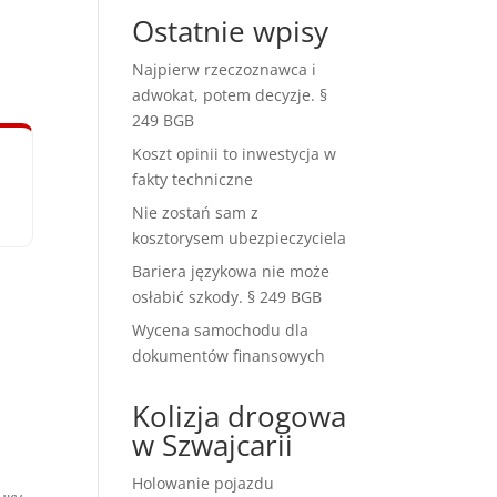
Ostatnie wpisy
Najpierw rzeczoznawca i
adwokat, potem decyzje. §
249 BGB
Koszt opinii to inwestycja w
fakty techniczne
Nie zostań sam z
kosztorysem ubezpieczyciela
Bariera językowa nie może
osłabić szkody. § 249 BGB
Wycena samochodu dla
dokumentów finansowych
Kolizja drogowa
w Szwajcarii
Holowanie pojazdu