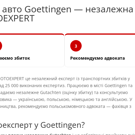
и авто Goettingen — незалежна
OEXPERT
3
нюємо збиток
Рекомендуємо адвоката
TOEXPERT це незалежний експерт із транспортних збитків у
ад 25 000 виконаних експертиз. Працюємо в місті Goettingen та
ладаємо незалежне Gutachten (оцінку збитку) та консультуємо
овика — українською, польською, німецькою та англійською. У
вництва, рекомендуємо польськомовного адвоката — фахівця з
експерт у Goettingen?