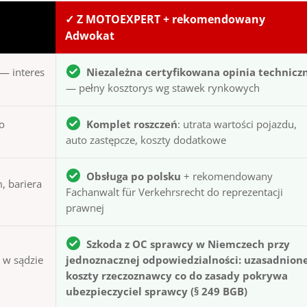
✓ Z MOTOEXPERT + rekomendowany
Adwokat
— interes
Niezależna certyfikowana opinia technicz
— pełny kosztorys wg stawek rynkowych
to
Komplet roszczeń
: utrata wartości pojazdu,
auto zastępcze, koszty dodatkowe
Obsługa po polsku
+ rekomendowany
, bariera
Fachanwalt für Verkehrsrecht do reprezentacji
prawnej
Szkoda z OC sprawcy w Niemczech przy
ą w sądzie
jednoznacznej odpowiedzialności: uzasadnion
koszty rzeczoznawcy co do zasady pokrywa
ubezpieczyciel sprawcy (§ 249 BGB)