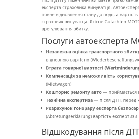
Після ДТП у Німеччині ви маєте право замо
експерта страховика винуватця. Автоекспер
повне відновлення стану до події, а вартіс
страховик винуватця. Якісне Gutachten MOT
врегулювання збитку.
Послуги автоексперта M
Незалежна оцінка транспортного збитку
відновною вартістю (Wiederbeschaffungswer
Втрата товарної вартості (Wertminderun
Компенсація за неможливість користуван
(Mietwagen).
Кошторис ремонту авто
— приймається 
Технічна експертиза
— після ДТП, перед к
Розрахунок гонорару експерта безпосер
(Abtretungserklärung) вартість експертизи
Відшкодування після ДТ