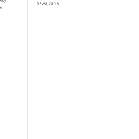
нку
Szwajcaria
ь