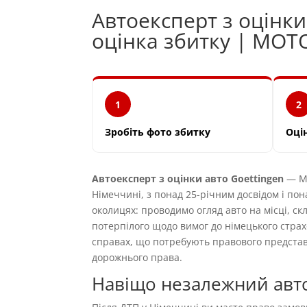
Автоексперт з оцінк
оцінка збитку | MOT
1
2
Зробіть фото збитку
Оці
Автоексперт з оцінки авто Goettingen
— MO
Німеччині, з понад 25-річним досвідом і пон
околицях: проводимо огляд авто на місці, ск
потерпілого щодо вимог до німецького страх
справах, що потребують правового предста
дорожнього права.
Навіщо незалежний авто