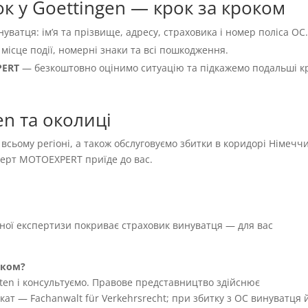
к у Goettingen — крок за кроком
нуватця: імʼя та прізвище, адресу, страховика і номер поліса OC
 місце події, номерні знаки та всі пошкодження.
PERT
— безкоштовно оцінимо ситуацію та підкажемо подальші к
n та околиці
і всьому регіоні, а також обслуговуємо збитки в коридорі Німечч
сперт MOTOEXPERT приїде до вас.
жної експертизи покриває страховик винуватця — для вас
иком?
ten і консультуємо. Правове представництво здійснює
т — Fachanwalt für Verkehrsrecht; при збитку з OC винуватця 