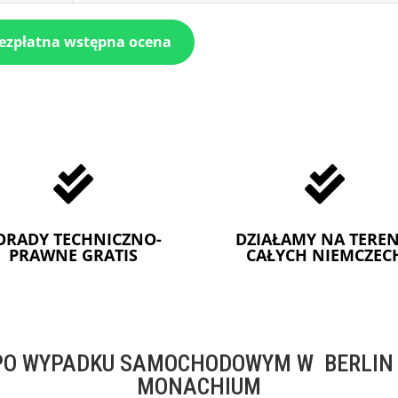
bezpłatna wstępna ocena


ORADY TECHNICZNO-
DZIAŁAMY NA TEREN
PRAWNE GRATIS
CAŁYCH NIEMCZEC
O WYPADKU SAMOCHODOWYM W BERLIN -
MONACHIUM