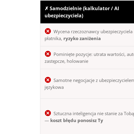
✗ Samodzielnie (kalkulator / AI
ubezpieczyciela)
Wycena rzeczoznawcy ubezpieczyciela 
płatnika,
ryzyko zaniżenia
Pominięte pozycje: utrata wartości, au
zastępcze, holowanie
Samotne negocjacje z ubezpieczycielem
językowa
Sztuczna inteligencja nie stanie za Tob
—
koszt błędu ponosisz Ty