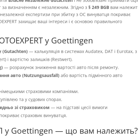
вити
власне незалежне Gutachten
і не зобовʼязані приймати оці
т за визначенням є незалежним. Згідно з
§ 249 BGB
вам належит
ть незалежної експертизи при збитку з OC винуватця покриває
OEXPERT захищає ваші інтереси і є основою правильного
OTOEXPERT у Goettingen
 (Gutachten)
— калькуляція в системах Audatex, DAT і Eurotax, з
t) і вартістю залишків (Restwert).
g)
— розрахунок зниження вартості авто після ремонту.
ня авто (Nutzungsausfall)
або вартість підмінного авто
німецькими страховими компаніями.
упівлею та у судових спорах.
едньо зі страховиком
— на підставі цесії вимоги
 покриває страховик винуватця.
П у Goettingen — що вам належить?