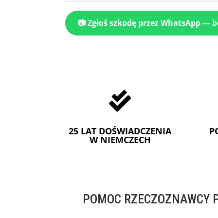
📷 Zgłoś szkodę przez WhatsApp — 

25 LAT DOŚWIADCZENIA
P
W NIEMCZECH
POMOC RZECZOZNAWCY P