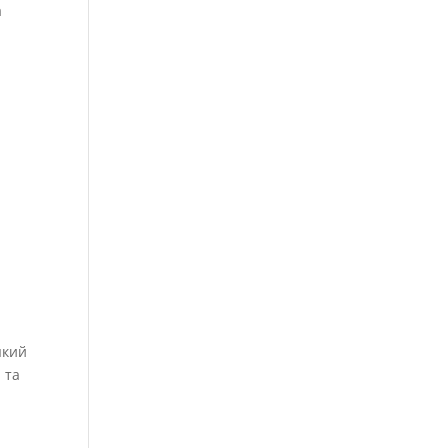
а
 який
 та