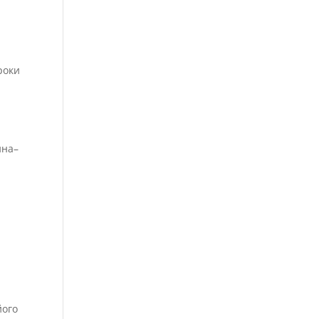
.
роки
ина–
його