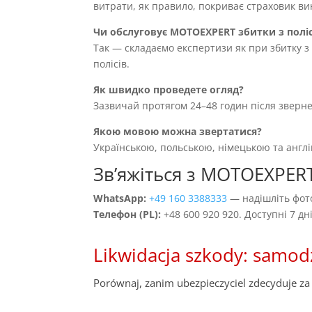
витрати, як правило, покриває страховик вин
Чи обслуговує MOTOEXPERT збитки з полі
Так — складаємо експертизи як при збитку з 
полісів.
Як швидко проведете огляд?
Зазвичай протягом 24–48 годин після зверн
Якою мовою можна звертатися?
Українською, польською, німецькою та англ
Звʼяжіться з MOTOEXPER
WhatsApp:
+49 160 3388333
— надішліть фото
Телефон (PL):
+48 600 920 920. Доступні 7 д
Likwidacja szkody: samod
Porównaj, zanim ubezpieczyciel zdecyduje za 