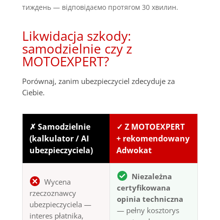
тиждень — відповідаємо протягом 30 хвилин.
Likwidacja szkody:
samodzielnie czy z
MOTOEXPERT?
Porównaj, zanim ubezpieczyciel zdecyduje za
Ciebie.
✗ Samodzielnie
✓ Z MOTOEXPERT
(kalkulator / AI
+ rekomendowany
ubezpieczyciela)
Adwokat
Niezależna
Wycena
certyfikowana
rzeczoznawcy
opinia techniczna
ubezpieczyciela —
— pełny kosztorys
interes płatnika,