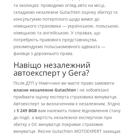
та околицях: проводимо огляд авто на місці,
складаємо незалежне Gutachten (оцінку збитку) та
консультуємо потерпілого щодо вимог до
німецького страховика — українською, польською,
німецькою та англійською. У справах, що
потребують правового представництва,
рекомендуємо польськомовного адвоката —
фахівця з дорожнього права.
Навіщо незалежний
автоексперт у Gera?
Після ДТП у Німеччині ви маєте право замовити
власне незалежне Gutachten
і не зобовʼязані
приймати оцінку експерта страховика винуватця.
Автоексперт за визначенням є незалежним. Згідно
з
§ 249 BGB
вам належить повне відновлення стану
до події, а вартість незалежної експертизи при
збитку з OC винуватця покриває страховик
винуватця. Якісне Gutachten MOTOEXPERT захищає