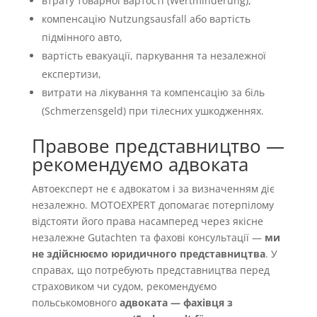
втрату товарної вартості (Wertminderung),
компенсацію Nutzungsausfall або вартість
підмінного авто,
вартість евакуації, паркування та незалежної
експертизи,
витрати на лікування та компенсацію за біль
(Schmerzensgeld) при тілесних ушкодженнях.
Правове представництво —
рекомендуємо адвоката
Автоексперт не є адвокатом і за визначенням діє
незалежно. MOTOEXPERT допомагає потерпілому
відстояти його права насамперед через якісне
незалежне Gutachten та фахові консультації —
ми
не здійснюємо юридичного представництва
. У
справах, що потребують представництва перед
страховиком чи судом, рекомендуємо
польськомовного
адвоката — фахівця з