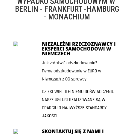
WYPADKU SAMOCHODOWYM W
BERLIN - FRANKFURT -HAMBURG
- MONACHIUM
NIEZALEŻNI RZECZOZNAWCY I
EKSPERCI SAMOCHODOWI W
NIEMCZECH
Jak załatwić odszkodowanie?
Pełne odszkodowanie w EURO w
Niemczech z OC sprawcy!
DZIĘKI WIELOLETNIEMU DOŚWIADCZENIU
NASZE USŁUGI REALIZOWANE SĄ W
OPARCIU O NAJWYŻSZE STANDARDY
JAKOŚCI!
SKONTAKTUJ SIĘ Z NAMI I