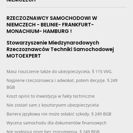
RZECZOZNAWCY SAMOCHODOWI W
NIEMCZECH - BELINIE- FRANKFURT-
MONACHIUM- HAMBURG !
Stowarzyszenie Miedzynarodowych
Rzeczoznawców Techniki Samochodowej
MOTOEXPERT
Masz roszczenie także do ubezpieczyciela. § 115 VVG.
Najpierw rzeczoznawca i adwokat, potem decyzje. § 249
BGB
Koszt opinii to inwestycja w fakty techniczne
Nie zostań sam z kosztorysem ubezpieczyciela
Bariera językowa nie może osłabić szkody. § 249 BGB
Wycena samochodu dla dokumentów finansowych
Nie podpisuj pism bez zrozumienia. § 249 BGB