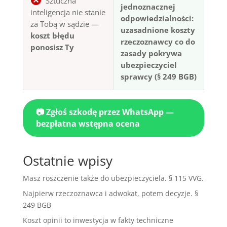
Sztuczna
jednoznacznej
inteligencja nie stanie
odpowiedzialności:
za Tobą w sądzie —
uzasadnione koszty
koszt błędu
rzeczoznawcy co do
ponosisz Ty
zasady pokrywa
ubezpieczyciel
sprawcy (§ 249 BGB)
📷 Zgłoś szkodę przez WhatsApp —
bezpłatna wstępna ocena
Ostatnie wpisy
Masz roszczenie także do ubezpieczyciela. § 115 VVG.
Najpierw rzeczoznawca i adwokat, potem decyzje. §
249 BGB
Koszt opinii to inwestycja w fakty techniczne