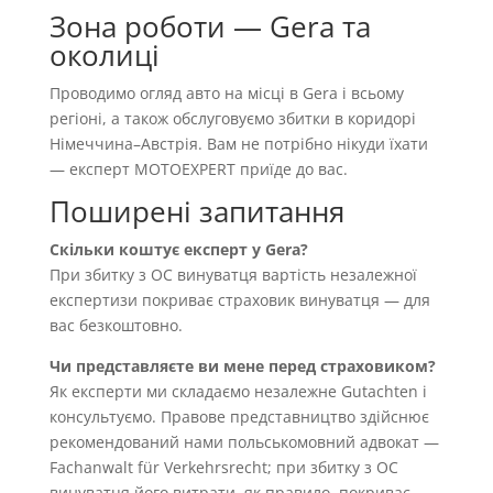
Зона роботи — Gera та
околиці
Проводимо огляд авто на місці в Gera і всьому
регіоні, а також обслуговуємо збитки в коридорі
Німеччина–Австрія. Вам не потрібно нікуди їхати
— експерт MOTOEXPERT приїде до вас.
Поширені запитання
Скільки коштує експерт у Gera?
При збитку з OC винуватця вартість незалежної
експертизи покриває страховик винуватця — для
вас безкоштовно.
Чи представляєте ви мене перед страховиком?
Як експерти ми складаємо незалежне Gutachten і
консультуємо. Правове представництво здійснює
рекомендований нами польськомовний адвокат —
Fachanwalt für Verkehrsrecht; при збитку з OC
винуватця його витрати, як правило, покриває