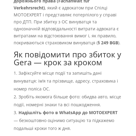
дорожнього права (Fachanwalt für
Verkehrsrecht)
, який є адвокатом при Спілці
MOTOEXPERT і представляє потерпілого у справі
про ДТП. При збитку з OC винуватця та
однозначній відповідальності витрати адвоката є
витратами на відстоювання вимог і, як правило,
покриваються страховиком винуватця (
§ 249 BGB
).
Як повідомити про збиток у
Gera — крок за кроком
Зафіксуйте місце події та запишіть дані
винуватця: імʼя та прізвище, адресу, страховика і
номер поліса OC.
Зробіть якомога більше фото: обидва авто, місце
події, номерні знаки та всі пошкодження.
Надішліть фото в WhatsApp до MOTOEXPERT
— безкоштовно оцінимо ситуацію та підкажемо
подальші кроки того ж дня.