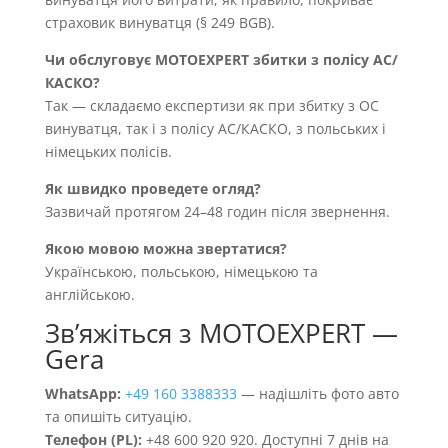
страховик винуватця (§ 249 BGB).
Чи обслуговує MOTOEXPERT збитки з полісу AC/
КАСКО?
Так — складаємо експертизи як при збитку з OC
винуватця, так і з полісу AC/КАСКО, з польських і
німецьких полісів.
Як швидко проведете огляд?
Зазвичай протягом 24–48 годин після звернення.
Якою мовою можна звертатися?
Українською, польською, німецькою та
англійською.
Звʼяжіться з MOTOEXPERT —
Gera
WhatsApp:
+49 160 3388333
— надішліть фото авто
та опишіть ситуацію.
Телефон (PL):
+48 600 920 920. Доступні 7 днів на