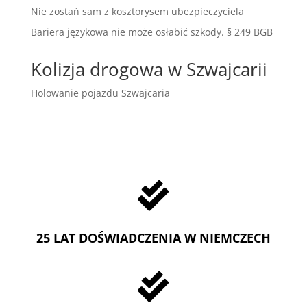
Nie zostań sam z kosztorysem ubezpieczyciela
Bariera językowa nie może osłabić szkody. § 249 BGB
Kolizja drogowa w Szwajcarii
Holowanie pojazdu Szwajcaria

25 LAT DOŚWIADCZENIA W NIEMCZECH
