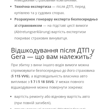
німецькими страховими компаніями.
Технічна експертиза
— після ДТП, перед
купівлею та у судових спорах.
Розрахунок гонорару експерта безпосередньо
зі страховиком
— на підставі цесії вимоги
(Abtretungserklärung) вартість експертизи
покриває страховик винуватця.
Відшкодування після ДТП у
Gera — що вам належить?
При збитку з вини іншого водія вимоги можна
спрямовувати безпосередньо до його страховика
(
§ 115 VVG
), а відповідальність власника авто
випливає з
§ 7 і § 18 StVG
. У межах повного
відшкодування можна повернути зокрема:
вартість ремонту або відновну вартість авто
(при повній загибелі),