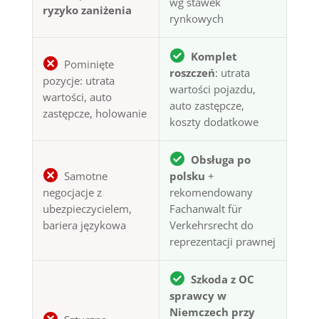
wg stawek
ryzyko zaniżenia
rynkowych
Komplet
Pominięte
roszczeń
: utrata
pozycje: utrata
wartości pojazdu,
wartości, auto
auto zastępcze,
zastępcze, holowanie
koszty dodatkowe
Obsługa po
Samotne
polsku
+
negocjacje z
rekomendowany
ubezpieczycielem,
Fachanwalt für
bariera językowa
Verkehrsrecht do
reprezentacji prawnej
Szkoda z OC
sprawcy w
Niemczech przy