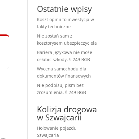
Ostatnie wpisy
Koszt opinii to inwestycja w
fakty techniczne
Nie zostań sam z
kosztorysem ubezpieczyciela
Bariera językowa nie może
osłabić szkody. § 249 BGB
Wycena samochodu dla
dokumentów finansowych
Nie podpisuj pism bez
zrozumienia. § 249 BGB
Kolizja drogowa
w Szwajcarii
Holowanie pojazdu
Szwajcaria