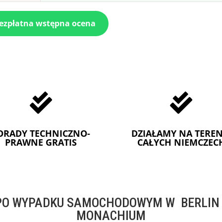
bezpłatna wstępna ocena


ORADY TECHNICZNO-
DZIAŁAMY NA TEREN
PRAWNE GRATIS
CAŁYCH NIEMCZEC
O WYPADKU SAMOCHODOWYM W BERLIN -
MONACHIUM