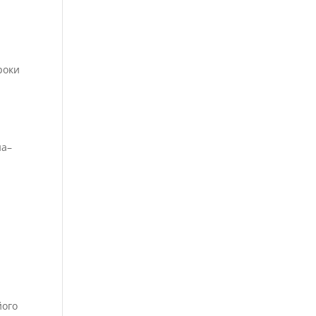
.
роки
на–
його