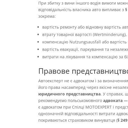
При збитку з вини іншого водія вимоги можн
відповідальність власника авто випливає з
§
зокрема:
вартість ремонту або відновну вартість авт
втрату товарної вартості (Wertminderung),
компенсацію Nutzungsausfall або вартість 
вартість евакуації, паркування та незалеж
витрати на лікування та компенсацію за б
Правове представництв
Автоексперт не є адвокатом і за визначенн
його права насамперед через якісне незале
юридичного представництва
. У справах,
рекомендуємо польськомовного
адвоката — 
є адвокатом при Спілці MOTOEXPERT і предст
однозначній відповідальності витрати адвок
покриваються страховиком винуватця (
§ 24