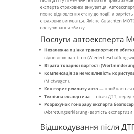
Після ДТП у Німеччині ви маєте право замо
експерта страховика винуватця. Автоекспер
повне відновлення стану до події, а вартіс
страховик винуватця. Якісне Gutachten MOT
врегулювання збитку.
Послуги автоексперта M
Незалежна оцінка транспортного збитку
відновною вартістю (Wiederbeschaffungswer
Втрата товарної вартості (Wertminderun
Компенсація за неможливість користуван
(Mietwagen).
Кошторис ремонту авто
— приймається 
Технічна експертиза
— після ДТП, перед к
Розрахунок гонорару експерта безпосер
(Abtretungserklärung) вартість експертизи
Відшкодування після ДТ