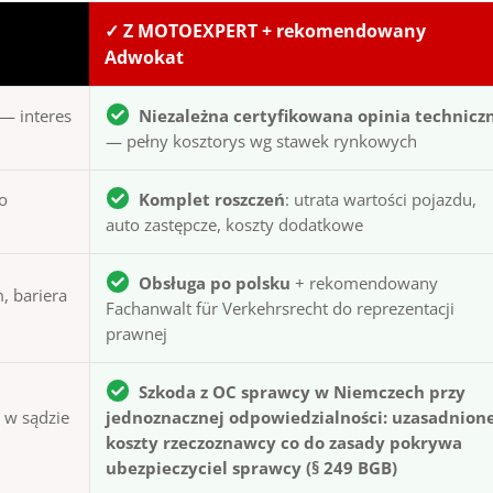
✓ Z MOTOEXPERT + rekomendowany
Adwokat
— interes
Niezależna certyfikowana opinia technicz
— pełny kosztorys wg stawek rynkowych
to
Komplet roszczeń
: utrata wartości pojazdu,
auto zastępcze, koszty dodatkowe
Obsługa po polsku
+ rekomendowany
, bariera
Fachanwalt für Verkehrsrecht do reprezentacji
prawnej
Szkoda z OC sprawcy w Niemczech przy
ą w sądzie
jednoznacznej odpowiedzialności: uzasadnion
koszty rzeczoznawcy co do zasady pokrywa
ubezpieczyciel sprawcy (§ 249 BGB)