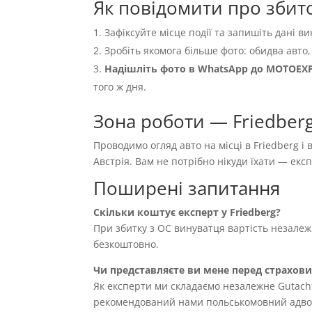
Як повідомити про збито
Зафіксуйте місце події та запишіть дані ви
Зробіть якомога більше фото: обидва авто,
Надішліть фото в WhatsApp до MOTOEX
того ж дня.
Зона роботи — Friedberg
Проводимо огляд авто на місці в Friedberg і
Австрія. Вам не потрібно нікуди їхати — ек
Поширені запитання
Скільки коштує експерт у Friedberg?
При збитку з OC винуватця вартість незале
безкоштовно.
Чи представляєте ви мене перед страхов
Як експерти ми складаємо незалежне Gutach
рекомендований нами польськомовний адвока