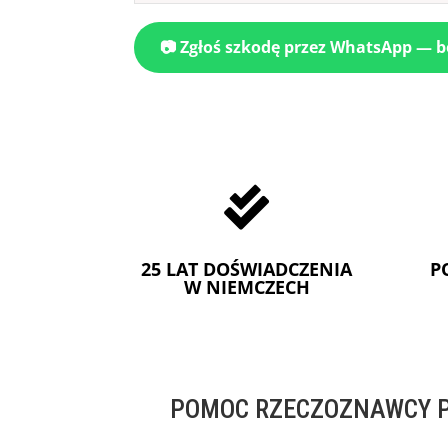
📷 Zgłoś szkodę przez WhatsApp — 

25 LAT DOŚWIADCZENIA
P
W NIEMCZECH
POMOC RZECZOZNAWCY P