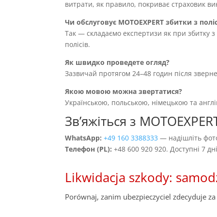
витрати, як правило, покриває страховик вин
Чи обслуговує MOTOEXPERT збитки з полі
Так — складаємо експертизи як при збитку з 
полісів.
Як швидко проведете огляд?
Зазвичай протягом 24–48 годин після зверн
Якою мовою можна звертатися?
Українською, польською, німецькою та англ
Звʼяжіться з MOTOEXPER
WhatsApp:
+49 160 3388333
— надішліть фото
Телефон (PL):
+48 600 920 920. Доступні 7 д
Likwidacja szkody: samod
Porównaj, zanim ubezpieczyciel zdecyduje za 