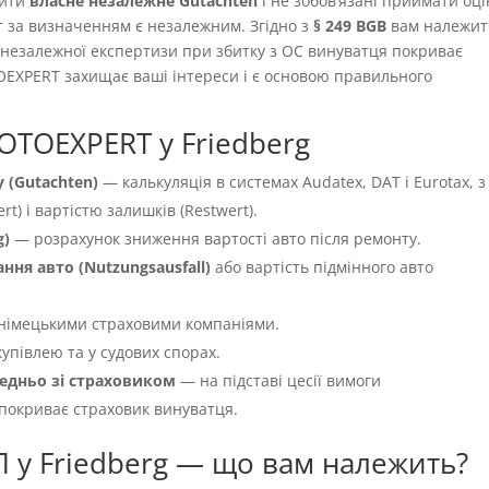
вити
власне незалежне Gutachten
і не зобовʼязані приймати оці
т за визначенням є незалежним. Згідно з
§ 249 BGB
вам належит
ть незалежної експертизи при збитку з OC винуватця покриває
OEXPERT захищає ваші інтереси і є основою правильного
OTOEXPERT у Friedberg
 (Gutachten)
— калькуляція в системах Audatex, DAT і Eurotax, з
t) і вартістю залишків (Restwert).
g)
— розрахунок зниження вартості авто після ремонту.
ня авто (Nutzungsausfall)
або вартість підмінного авто
німецькими страховими компаніями.
упівлею та у судових спорах.
едньо зі страховиком
— на підставі цесії вимоги
 покриває страховик винуватця.
П у Friedberg — що вам належить?