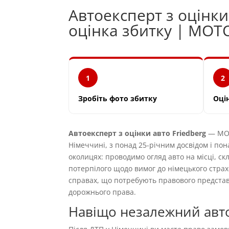
Автоексперт з оцінки
оцінка збитку | MOT
1
2
Зробіть фото збитку
Оці
Автоексперт з оцінки авто Friedberg
— MOT
Німеччині, з понад 25-річним досвідом і пон
околицях: проводимо огляд авто на місці, ск
потерпілого щодо вимог до німецького страх
справах, що потребують правового предста
дорожнього права.
Навіщо незалежний авто