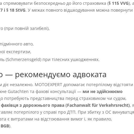
а спрямовувати безпосередньо до його страховика (
§ 115 VVG
), 
 7 і § 18 StVG
. У межах повного відшкодування можна повернути
о (при повній загибелі),
підмінного авто,
ної експертизи,
іль (Schmerzensgeld) при тілесних ушкодженнях.
о — рекомендуємо адвоката
ям діє незалежно. MOTOEXPERT допомагає потерпілому відстояти
жне Gutachten та фахові консультації —
ми не здійснюємо
 що потребують представництва перед страховиком чи судом,
фахівця з дорожнього права (Fachanwalt für Verkehrsrecht)
,
авляє потерпілого у справі про ДТП. При збитку з OC винуватця
ата є витратами на відстоювання вимог і, як правило,
9 BGB
).