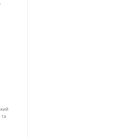
а
 який
 та