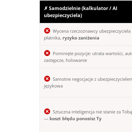
✗ Samodzielnie (kalkulator / AI
ubezpieczyciela)
Wycena rzeczoznawcy ubezpieczyciela 
płatnika,
ryzyko zaniżenia
Pominięte pozycje: utrata wartości, au
zastępcze, holowanie
Samotne negocjacje z ubezpieczycielem
językowa
Sztuczna inteligencja nie stanie za Tob
—
koszt błędu ponosisz Ty