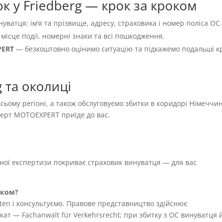
к у Friedberg — крок за кроком
нуватця: імʼя та прізвище, адресу, страховика і номер поліса OC
 місце події, номерні знаки та всі пошкодження.
PERT
— безкоштовно оцінимо ситуацію та підкажемо подальші к
 та околиці
 всьому регіоні, а також обслуговуємо збитки в коридорі Німеччи
сперт MOTOEXPERT приїде до вас.
жної експертизи покриває страховик винуватця — для вас
иком?
ten і консультуємо. Правове представництво здійснює
т — Fachanwalt für Verkehrsrecht; при збитку з OC винуватця 