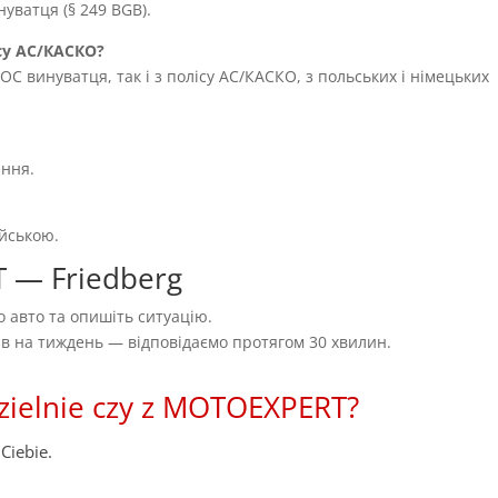
уватця (§ 249 BGB).
су AC/КАСКО?
OC винуватця, так і з полісу AC/КАСКО, з польських і німецьких
ення.
ійською.
T — Friedberg
 авто та опишіть ситуацію.
нів на тиждень — відповідаємо протягом 30 хвилин.
zielnie czy z MOTOEXPERT?
Ciebie.