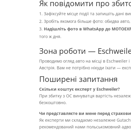
Як повідомити про збито
Зафіксуйте місце події та запишіть дані ви
Зробіть якомога більше фото: обидва авто,
Надішліть фото в WhatsApp до MOTOEX
того ж дня.
Зона роботи — Eschweile
Проводимо огляд авто на місці в Eschweiler 
Австрія. Вам не потрібно нікуди їхати — ек
Поширені запитання
Скільки коштує експерт у Eschweiler?
При збитку з OC винуватця вартість незале
безкоштовно.
Чи представляєте ви мене перед страхов
Як експерти ми складаємо незалежне Gutach
рекомендований нами польськомовний адвока