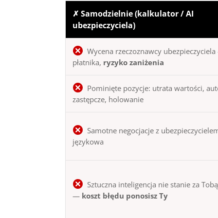
✗ Samodzielnie (kalkulator / AI
ubezpieczyciela)
Wycena rzeczoznawcy ubezpieczyciela 
płatnika,
ryzyko zaniżenia
Pominięte pozycje: utrata wartości, au
zastępcze, holowanie
Samotne negocjacje z ubezpieczycielem
językowa
Sztuczna inteligencja nie stanie za Tob
—
koszt błędu ponosisz Ty