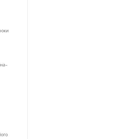
.
роки
ина–
його