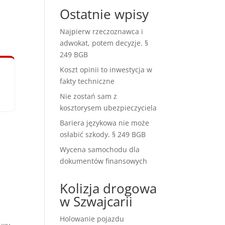
Ostatnie wpisy
Najpierw rzeczoznawca i
adwokat, potem decyzje. §
249 BGB
Koszt opinii to inwestycja w
fakty techniczne
Nie zostań sam z
kosztorysem ubezpieczyciela
Bariera językowa nie może
osłabić szkody. § 249 BGB
Wycena samochodu dla
dokumentów finansowych
Kolizja drogowa
w Szwajcarii
Holowanie pojazdu