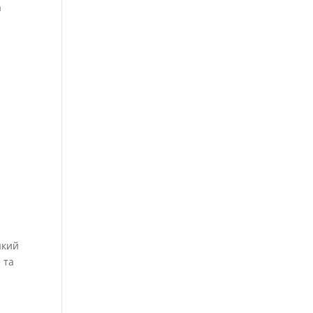
а
 який
 та