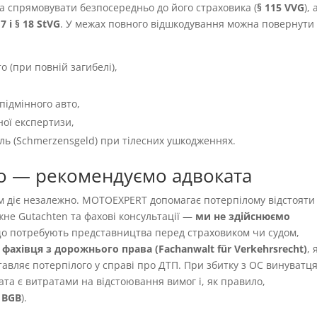
а спрямовувати безпосередньо до його страховика (
§ 115 VVG
), 
 7 і § 18 StVG
. У межах повного відшкодування можна повернути
о (при повній загибелі),
підмінного авто,
ної експертизи,
іль (Schmerzensgeld) при тілесних ушкодженнях.
о — рекомендуємо адвоката
ям діє незалежно. MOTOEXPERT допомагає потерпілому відстояти
жне Gutachten та фахові консультації —
ми не здійснюємо
 що потребують представництва перед страховиком чи судом,
фахівця з дорожнього права (Fachanwalt für Verkehrsrecht)
,
авляє потерпілого у справі про ДТП. При збитку з OC винуватця
ата є витратами на відстоювання вимог і, як правило,
9 BGB
).