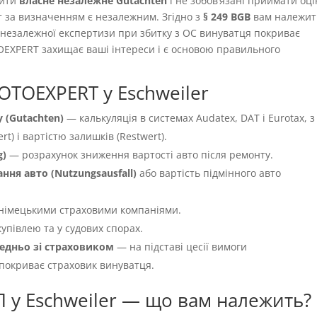
вити
власне незалежне Gutachten
і не зобовʼязані приймати оці
т за визначенням є незалежним. Згідно з
§ 249 BGB
вам належит
ть незалежної експертизи при збитку з OC винуватця покриває
OEXPERT захищає ваші інтереси і є основою правильного
OTOEXPERT у Eschweiler
 (Gutachten)
— калькуляція в системах Audatex, DAT і Eurotax, з
t) і вартістю залишків (Restwert).
g)
— розрахунок зниження вартості авто після ремонту.
ня авто (Nutzungsausfall)
або вартість підмінного авто
німецькими страховими компаніями.
упівлею та у судових спорах.
едньо зі страховиком
— на підставі цесії вимоги
 покриває страховик винуватця.
П у Eschweiler — що вам належить?