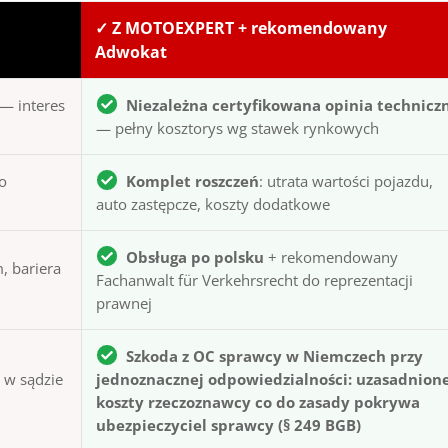
✓ Z MOTOEXPERT + rekomendowany
Adwokat
— interes
Niezależna certyfikowana opinia technicz
— pełny kosztorys wg stawek rynkowych
to
Komplet roszczeń
: utrata wartości pojazdu,
auto zastępcze, koszty dodatkowe
Obsługa po polsku
+ rekomendowany
, bariera
Fachanwalt für Verkehrsrecht do reprezentacji
prawnej
Szkoda z OC sprawcy w Niemczech przy
ą w sądzie
jednoznacznej odpowiedzialności: uzasadnion
koszty rzeczoznawcy co do zasady pokrywa
ubezpieczyciel sprawcy (§ 249 BGB)