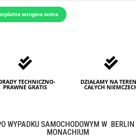
bezpłatna wstępna ocena


ORADY TECHNICZNO-
DZIAŁAMY NA TEREN
PRAWNE GRATIS
CAŁYCH NIEMCZEC
O WYPADKU SAMOCHODOWYM W BERLIN -
MONACHIUM