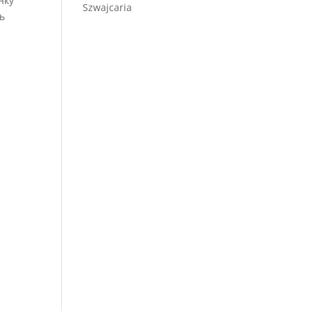
нку
Szwajcaria
ь