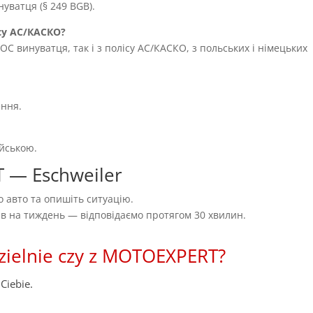
уватця (§ 249 BGB).
су AC/КАСКО?
OC винуватця, так і з полісу AC/КАСКО, з польських і німецьких
ення.
ійською.
 — Eschweiler
 авто та опишіть ситуацію.
нів на тиждень — відповідаємо протягом 30 хвилин.
zielnie czy z MOTOEXPERT?
Ciebie.