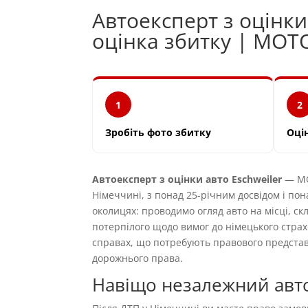
Автоексперт з оцінки
оцінка збитку | MOT
1
2
Зробіть фото збитку
Оці
Автоексперт з оцінки авто Eschweiler
— MO
Німеччині, з понад 25-річним досвідом і пон
околицях: проводимо огляд авто на місці, ск
потерпілого щодо вимог до німецького страх
справах, що потребують правового предста
дорожнього права.
Навіщо незалежний авто