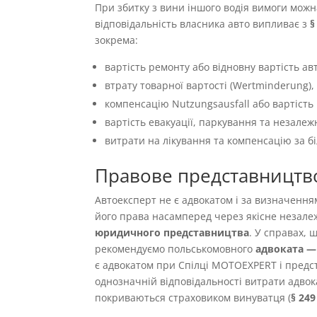
При збитку з вини іншого водія вимоги можн
відповідальність власника авто випливає з
§
зокрема:
вартість ремонту або відновну вартість авт
втрату товарної вартості (Wertminderung),
компенсацію Nutzungsausfall або вартість 
вартість евакуації, паркування та незалеж
витрати на лікування та компенсацію за б
Правове представництв
Автоексперт не є адвокатом і за визначенн
його права насамперед через якісне незале
юридичного представництва
. У справах,
рекомендуємо польськомовного
адвоката — 
є адвокатом при Спілці MOTOEXPERT і предст
однозначній відповідальності витрати адвок
покриваються страховиком винуватця (
§ 24