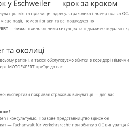
к у Eschweiler — крок за кроком
нуватця: імʼя та прізвище, адресу, страховика і номер поліса OC
 місце події, номерні знаки та всі пошкодження.
PERT
— безкоштовно оцінимо ситуацію та підкажемо подальші к
r та околиці
і всьому регіоні, а також обслуговуємо збитки в коридорі Німечч
сперт MOTOEXPERT приїде до вас.
жної експертизи покриває страховик винуватця — для вас
иком?
ten і консультуємо. Правове представництво здійснює
т — Fachanwalt für Verkehrsrecht; при збитку з OC винуватця 