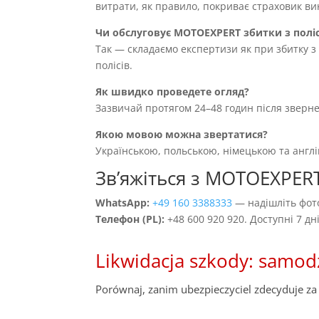
витрати, як правило, покриває страховик вин
Чи обслуговує MOTOEXPERT збитки з полі
Так — складаємо експертизи як при збитку з 
полісів.
Як швидко проведете огляд?
Зазвичай протягом 24–48 годин після зверн
Якою мовою можна звертатися?
Українською, польською, німецькою та англ
Звʼяжіться з MOTOEXPERT
WhatsApp:
+49 160 3388333
— надішліть фото
Телефон (PL):
+48 600 920 920. Доступні 7 д
Likwidacja szkody: samod
Porównaj, zanim ubezpieczyciel zdecyduje za 