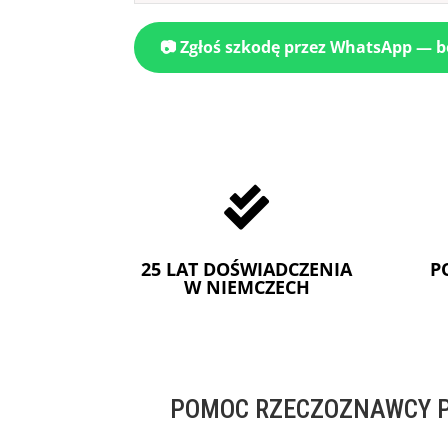
📷 Zgłoś szkodę przez WhatsApp — 

25 LAT DOŚWIADCZENIA
P
W NIEMCZECH
POMOC RZECZOZNAWCY P