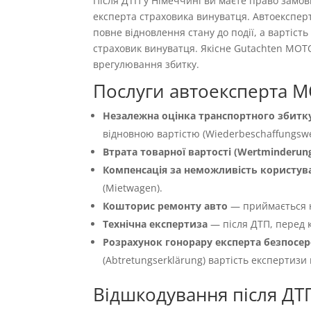
Після ДТП у Німеччині ви маєте право замо
експерта страховика винуватця. Автоекспер
повне відновлення стану до події, а вартіс
страховик винуватця. Якісне Gutachten MOT
врегулювання збитку.
Послуги автоексперта M
Незалежна оцінка транспортного збитку
відновною вартістю (Wiederbeschaffungswer
Втрата товарної вартості (Wertminderun
Компенсація за неможливість користуван
(Mietwagen).
Кошторис ремонту авто
— приймається 
Технічна експертиза
— після ДТП, перед к
Розрахунок гонорару експерта безпосер
(Abtretungserklärung) вартість експертизи
Відшкодування після ДТ