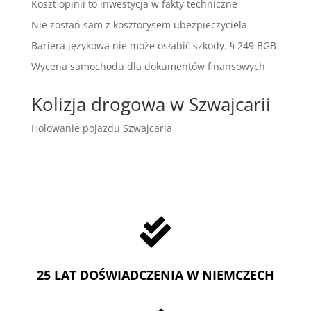
Koszt opinii to inwestycja w fakty techniczne
Nie zostań sam z kosztorysem ubezpieczyciela
Bariera językowa nie może osłabić szkody. § 249 BGB
Wycena samochodu dla dokumentów finansowych
Kolizja drogowa w Szwajcarii
Holowanie pojazdu Szwajcaria

25 LAT DOŚWIADCZENIA W NIEMCZECH