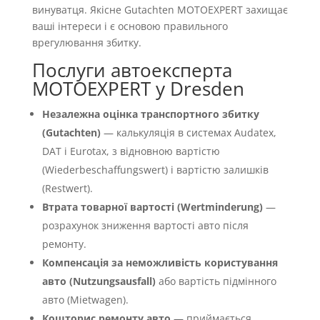
винуватця. Якісне Gutachten MOTOEXPERT захищає
ваші інтереси і є основою правильного
врегулювання збитку.
Послуги автоексперта
MOTOEXPERT у Dresden
Незалежна оцінка транспортного збитку
(Gutachten)
— калькуляція в системах Audatex,
DAT і Eurotax, з відновною вартістю
(Wiederbeschaffungswert) і вартістю залишків
(Restwert).
Втрата товарної вартості (Wertminderung)
—
розрахунок зниження вартості авто після
ремонту.
Компенсація за неможливість користування
авто (Nutzungsausfall)
або вартість підмінного
авто (Mietwagen).
Кошторис ремонту авто
— приймається