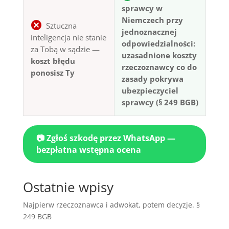
sprawcy w
Niemczech przy
Sztuczna
jednoznacznej
inteligencja nie stanie
odpowiedzialności:
za Tobą w sądzie —
uzasadnione koszty
koszt błędu
rzeczoznawcy co do
ponosisz Ty
zasady pokrywa
ubezpieczyciel
sprawcy (§ 249 BGB)
📷 Zgłoś szkodę przez WhatsApp —
bezpłatna wstępna ocena
Ostatnie wpisy
Najpierw rzeczoznawca i adwokat, potem decyzje. §
249 BGB