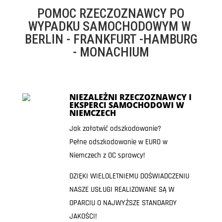
POMOC RZECZOZNAWCY PO
WYPADKU SAMOCHODOWYM W
BERLIN - FRANKFURT -HAMBURG
- MONACHIUM
NIEZALEŻNI RZECZOZNAWCY I
EKSPERCI SAMOCHODOWI W
NIEMCZECH
Jak załatwić odszkodowanie?
Pełne odszkodowanie w EURO w
Niemczech z OC sprawcy!
DZIĘKI WIELOLETNIEMU DOŚWIADCZENIU
NASZE USŁUGI REALIZOWANE SĄ W
OPARCIU O NAJWYŻSZE STANDARDY
JAKOŚCI!