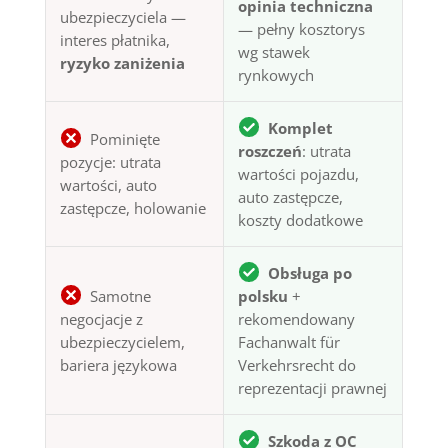
opinia techniczna
ubezpieczyciela —
— pełny kosztorys
interes płatnika,
wg stawek
ryzyko zaniżenia
rynkowych
Komplet
Pominięte
roszczeń
: utrata
pozycje: utrata
wartości pojazdu,
wartości, auto
auto zastępcze,
zastępcze, holowanie
koszty dodatkowe
Obsługa po
Samotne
polsku
+
negocjacje z
rekomendowany
ubezpieczycielem,
Fachanwalt für
bariera językowa
Verkehrsrecht do
reprezentacji prawnej
Szkoda z OC