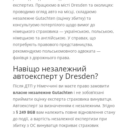
експертиз. Працюємо в місті Dresden та околицях:
проводимо огляд авто на місці, складаємо
незалежне Gutachten (оцінку збитку) та
консультуємо потерпілого щодо вимог до
німецького страховика — українською, польською,
німецькою та англійською. У справах, що
потребують правового представництва,
рекомендуємо польськомовного адвоката —
фахівця з дорожнього права.
Навіщо незалежний
автоексперт у Dresden?
Після ДТП у Німеччині ви маєте право замовити
власне незалежне Gutachten
і не зобовʼязані
приймати оцінку експерта страховика винуватця.
Автоексперт за визначенням є незалежним. Згідно
з
§ 249 BGB
вам належить повне відновлення стану
до події, а вартість незалежної експертизи при
збитку з OC винуватця покриває страховик