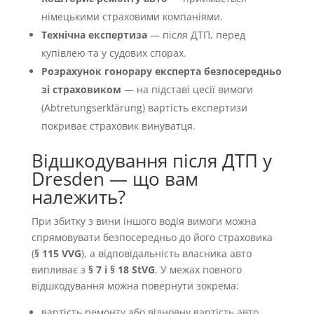
німецькими страховими компаніями.
Технічна експертиза
— після ДТП, перед
купівлею та у судових спорах.
Розрахунок гонорару експерта безпосередньо
зі страховиком
— на підставі цесії вимоги
(Abtretungserklärung) вартість експертизи
покриває страховик винуватця.
Відшкодування після ДТП у
Dresden — що вам
належить?
При збитку з вини іншого водія вимоги можна
спрямовувати безпосередньо до його страховика
(
§ 115 VVG
), а відповідальність власника авто
випливає з
§ 7 і § 18 StVG
. У межах повного
відшкодування можна повернути зокрема:
вартість ремонту або відновну вартість авто