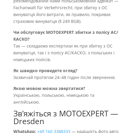
рекомендований нами польськомовний адвокат —
Fachanwalt für Verkehrsrecht; при збитку з OC
винуватця його витрати, як правило, покриває
страховик винуватця (§ 249 BGB).
Чи обслуговує MOTOEXPERT збитки з полісу AC/
КАСКО?
Так — складаємо експертизи як при збитку з OC
винуватця, так і з полісу AC/КАСКО, з польських і
німецьких полісів.
Як швидко проведете огляд?
Зазвичай протягом 24–48 годин після звернення.
Якою мовою можна звертатися?
Українською, польською, німецькою та
англійською.
Звʼяжіться з MOTOEXPERT —
Dresden
WhatsApp:
+49 160 3388333
— надішліть фото авто