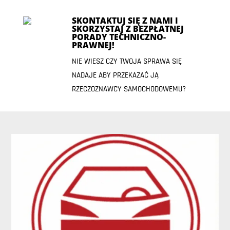
SKONTAKTUJ SIĘ Z NAMI I
SKORZYSTAJ Z BEZPŁATNEJ
PORADY TECHNICZNO-
PRAWNEJ!
NIE WIESZ CZY TWOJA SPRAWA SIĘ
NADAJE ABY PRZEKAZAĆ JĄ
RZECZOZNAWCY SAMOCHODOWEMU?