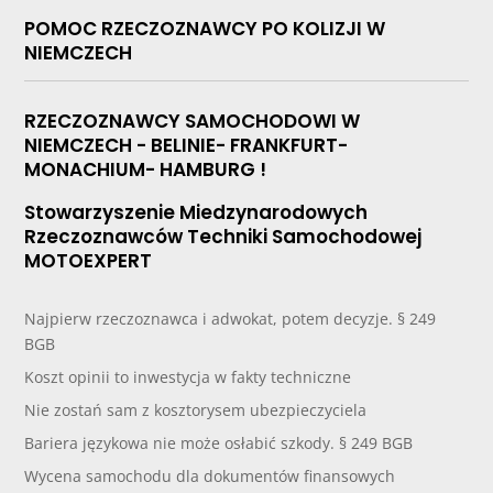
POMOC RZECZOZNAWCY PO KOLIZJI W
NIEMCZECH
RZECZOZNAWCY SAMOCHODOWI W
NIEMCZECH - BELINIE- FRANKFURT-
MONACHIUM- HAMBURG !
Stowarzyszenie Miedzynarodowych
Rzeczoznawców Techniki Samochodowej
MOTOEXPERT
Najpierw rzeczoznawca i adwokat, potem decyzje. § 249
BGB
Koszt opinii to inwestycja w fakty techniczne
Nie zostań sam z kosztorysem ubezpieczyciela
Bariera językowa nie może osłabić szkody. § 249 BGB
Wycena samochodu dla dokumentów finansowych