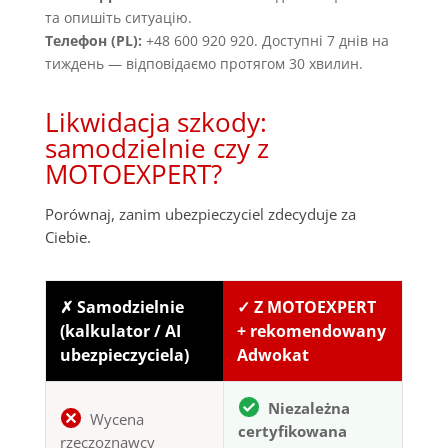
та опишіть ситуацію.
Телефон (PL):
+48 600 920 920. Доступні 7 днів на
тиждень — відповідаємо протягом 30 хвилин.
Likwidacja szkody:
samodzielnie czy z
MOTOEXPERT?
Porównaj, zanim ubezpieczyciel zdecyduje za
Ciebie.
✗ Samodzielnie
✓ Z MOTOEXPERT
(kalkulator / AI
+ rekomendowany
ubezpieczyciela)
Adwokat
Niezależna
Wycena
certyfikowana
rzeczoznawcy