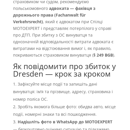
страховиком чи судом, рекомендуємо
польськомовного
адвоката — фахівця з
дорожнього права (Fachanwalt für
Verkehrsrecht)
, який є адвокатом при Спілці
MOTOEXPERT і представляє потерпілого у справі
про ДТП. При збитку з OC винуватця та
однозначній відповідальності витрати адвоката є
витратами на відстоювання вимог і, як правило,
покриваються страховиком винуватця (
§ 249 BGB
).
Як повідомити про збиток у
Dresden — крок за кроком
Зафіксуйте місце події та запишіть дані
винуватця: імʼя та прізвище, адресу, страховика і
номер поліса OC.
Зробіть якомога більше фото: обидва авто, місце
події, номерні знаки та всі пошкодження.
Надішліть фото в WhatsApp до MOTOEXPERT
— безкоштовно оцінимо ситуацію та підкажемо