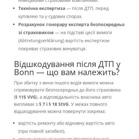
німецькими страховими компаніями.
Технічна експертиза
— після ДТП, перед
купівлею та у судових спорах.
Розрахунок гонорару експерта безпосередньо
зі страховиком
— на підставі цесії вимоги
(Abtretungserklärung) вартість експертизи
покриває страховик винуватця.
Відшкодування після ДТП у
Bonn — що вам належить?
При збитку з вини іншого водія вимоги можна
спрямовувати безпосередньо до його страховика
(
§ 115 VVG
), а відповідальність власника авто
випливає з
§ 7 і § 18 StVG
. У межах повного
відшкодування можна повернути зокрема:
вартість ремонту або відновну вартість авто
(при повній загибелі),