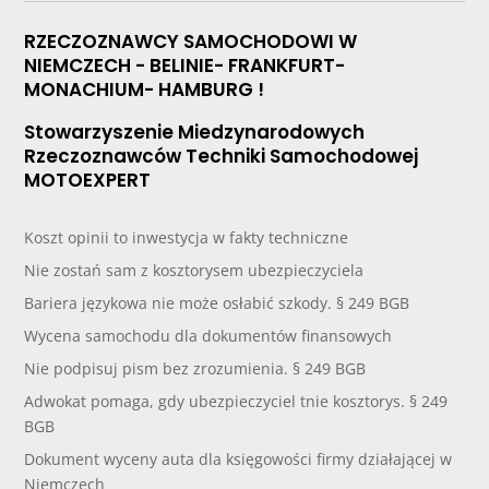
RZECZOZNAWCY SAMOCHODOWI W
NIEMCZECH - BELINIE- FRANKFURT-
MONACHIUM- HAMBURG !
Stowarzyszenie Miedzynarodowych
Rzeczoznawców Techniki Samochodowej
MOTOEXPERT
Koszt opinii to inwestycja w fakty techniczne
Nie zostań sam z kosztorysem ubezpieczyciela
Bariera językowa nie może osłabić szkody. § 249 BGB
Wycena samochodu dla dokumentów finansowych
Nie podpisuj pism bez zrozumienia. § 249 BGB
Adwokat pomaga, gdy ubezpieczyciel tnie kosztorys. § 249
BGB
Dokument wyceny auta dla księgowości firmy działającej w
Niemczech