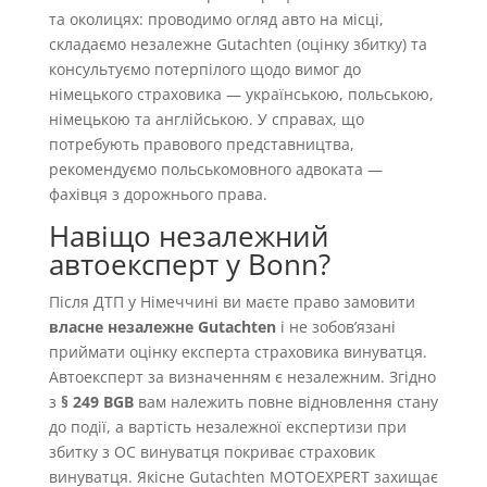
та околицях: проводимо огляд авто на місці,
складаємо незалежне Gutachten (оцінку збитку) та
консультуємо потерпілого щодо вимог до
німецького страховика — українською, польською,
німецькою та англійською. У справах, що
потребують правового представництва,
рекомендуємо польськомовного адвоката —
фахівця з дорожнього права.
Навіщо незалежний
автоексперт у Bonn?
Після ДТП у Німеччині ви маєте право замовити
власне незалежне Gutachten
і не зобовʼязані
приймати оцінку експерта страховика винуватця.
Автоексперт за визначенням є незалежним. Згідно
з
§ 249 BGB
вам належить повне відновлення стану
до події, а вартість незалежної експертизи при
збитку з OC винуватця покриває страховик
винуватця. Якісне Gutachten MOTOEXPERT захищає