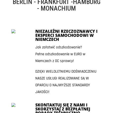
BERLIN - FRANKFURT -HAMBURG
- MONACHIUM
NIEZALEŻNI RZECZOZNAWCY I
EKSPERCI SAMOCHODOWI W
NIEMCZECH
Jak załatwić odszkodowanie?
Pełne odszkodowanie w EURO w
Niemczech z OC sprawcy!
DZIĘKI WIELOLETNIEMU DOŚWIADCZENIU
NASZE USŁUGI REALIZOWANE SĄ W
OPARCIU O NAJWYŻSZE STANDARDY
JAKOŚCI!
SKONTAKTUJ SIĘ Z NAMI I
SKORZYSTAJ Z BEZPŁATNEJ
PORADY TECHNICZNO-