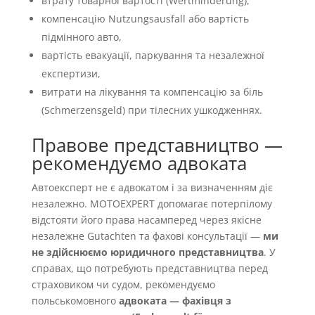
втрату товарної вартості (Wertminderung),
компенсацію Nutzungsausfall або вартість
підмінного авто,
вартість евакуації, паркування та незалежної
експертизи,
витрати на лікування та компенсацію за біль
(Schmerzensgeld) при тілесних ушкодженнях.
Правове представництво —
рекомендуємо адвоката
Автоексперт не є адвокатом і за визначенням діє
незалежно. MOTOEXPERT допомагає потерпілому
відстояти його права насамперед через якісне
незалежне Gutachten та фахові консультації —
ми
не здійснюємо юридичного представництва
. У
справах, що потребують представництва перед
страховиком чи судом, рекомендуємо
польськомовного
адвоката — фахівця з