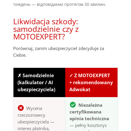
тиждень — відповідаємо протягом 30 хвилин.
Likwidacja szkody:
samodzielnie czy z
MOTOEXPERT?
Porównaj, zanim ubezpieczyciel zdecyduje za
Ciebie.
✗ Samodzielnie
✓ Z MOTOEXPERT
(kalkulator / AI
+ rekomendowany
ubezpieczyciela)
Adwokat
Niezależna
Wycena
certyfikowana
rzeczoznawcy
opinia techniczna
ubezpieczyciela —
— pełny kosztorys
interes płatnika,