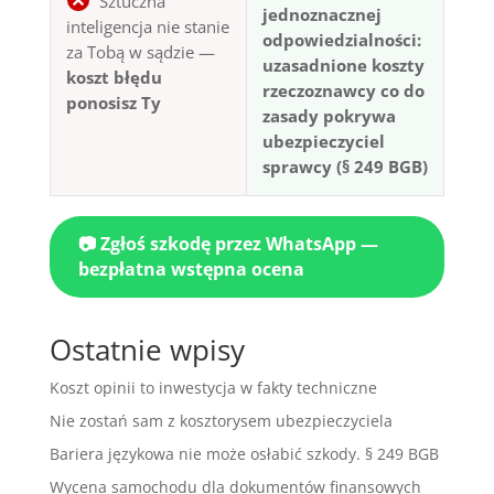
Sztuczna
jednoznacznej
inteligencja nie stanie
odpowiedzialności:
za Tobą w sądzie —
uzasadnione koszty
koszt błędu
rzeczoznawcy co do
ponosisz Ty
zasady pokrywa
ubezpieczyciel
sprawcy (§ 249 BGB)
📷 Zgłoś szkodę przez WhatsApp —
bezpłatna wstępna ocena
Ostatnie wpisy
Koszt opinii to inwestycja w fakty techniczne
Nie zostań sam z kosztorysem ubezpieczyciela
Bariera językowa nie może osłabić szkody. § 249 BGB
Wycena samochodu dla dokumentów finansowych