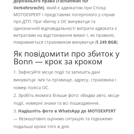
дорожнього права (Fachanwalt für
Verkehrsrecht)
, який є адвокатом при Спілці
MOTOEXPERT і представляє потерпілого у справі
про ДТП. При збитку з OC винуватця та
однозначній відповідальності витрати адвоката є
витратами на відстоювання вимог і, як правило,
покриваються страховиком винуватця (
§ 249 BGB
).
Як повідомити про збиток у
Bonn — крок за кроком
Зафіксуйте місце події та запишіть дані
винуватця: імʼя та прізвище, адресу, страховика і
номер поліса OC.
Зробіть якомога більше фото: обидва авто, місце
події, номерні знаки та всі пошкодження.
Надішліть фото в WhatsApp до MOTOEXPERT
— безкоштовно оцінимо ситуацію та підкажемо
подальші кроки того ж дня.