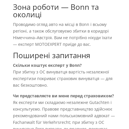
Зона роботи — Bonn та
околиці
Проводимо огляд авто на місці в Bonn і всьому
регіоні, а також обслуговуємо збитки в коридорі
Німеччина–Австрія. Вам не потрібно нікуди їхати
— експерт MOTOEXPERT приїде до вас.
Поширені запитання
Скільки коштує експерт у Bonn?
При збитку з OC винуватця вартість незалежної
експертизи покриває страховик винуватця — для
вас безкоштовно.
Чи представляєте ви мене перед страховиком?
Як експерти ми складаємо незалежне Gutachten і
консультуємо. Правове представництво здійснює
рекомендований нами польськомовний адвокат —
Fachanwalt für Verkehrsrecht; при збитку з OC
винуватця його витрати, як правило, покриває