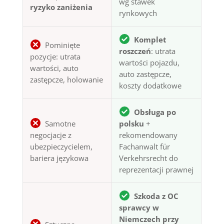
wg stawek
ryzyko zaniżenia
rynkowych
Komplet
Pominięte
roszczeń
: utrata
pozycje: utrata
wartości pojazdu,
wartości, auto
auto zastępcze,
zastępcze, holowanie
koszty dodatkowe
Obsługa po
Samotne
polsku
+
negocjacje z
rekomendowany
ubezpieczycielem,
Fachanwalt für
bariera językowa
Verkehrsrecht do
reprezentacji prawnej
Szkoda z OC
sprawcy w
Niemczech przy