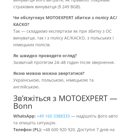
страховик винуватця (§ 249 BGB).
Чи обслуговує MOTOEXPERT збитки з полісу AC/
КАСКО?
Так — складаємо експертизи як при збитку з OC
винуватця, так і з полісу AC/КАСКО, з польських і
німецьких полісів.
Як швидко проведете огляд?
Зазвичай протягом 24–48 годин після звернення.
Якою мовою можна звертатися?
Українською, польською, німецькою та
англійською.
Звʼяжіться з MOTOEXPERT —
Bonn
WhatsApp:
+49 160 3388333
— надішліть фото авто
та опишіть ситуацію.
Телефон (PL):
+48 600 920 920. Доступні 7 днів на